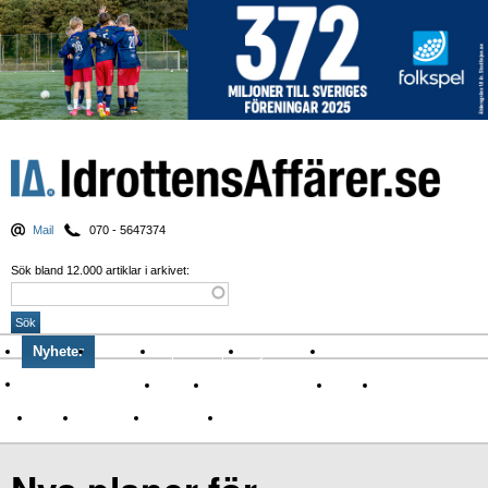
Mail
070 - 5647374
Sök bland 12.000 artiklar i arkivet:
Nyheter
Krönikor
Sport & spel
Nyhetsbrev
Arkiv
Om Idrottens Affärer
Affärer
I spåren av Corona
Arena
Event
Namn
Sponsring
TV-nyheter
Idrott & Turism