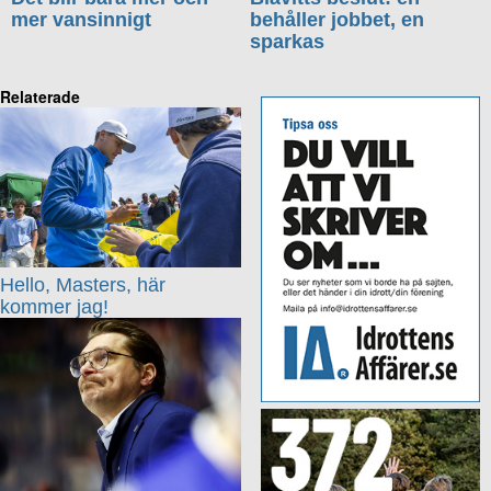
mer vansinnigt
behåller jobbet, en
sparkas
Relaterade
Hello, Masters, här
kommer jag!