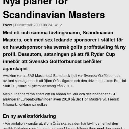
Nya planer för
Scandinavian Masters
Event
| Publicerad: 2009-08-24 14:12
Med ett och samma tävlingsnamn, Scandinavian
Masters, och med sex ledande sponsorer i stället för
en huvudsponsor ska svensk golfs proffstävling få ny
profil. Dessutom, satsningen på att få Ryder Cup
innebär att Svenska Golfförbundet behåller
ägarskapet.
Avsikten var att SAS Masters på Barsebäck i juli var Svenska Golfförbundets
avsked som ägare och att Björn Örås, ägaren och den drivande bakom Bro Hof
Slott GC, skulle bli ytterst ansvarig från 2010.
Men nu har parterna enats om en annan struktur och det innebär att SGF
arrangerar Europatourtävlingen även 2010 på Bro Hof. Masters vd, Fredrik
Nilsmark, förklarar på golf.se:
En ny avsiktsförklaring
- Vår ambition kvarstår att Björn Örås ska äga den här tävlingen enligt den
avsiktsförklaring som är gjord men nya Masters hänger ihop med den svenska