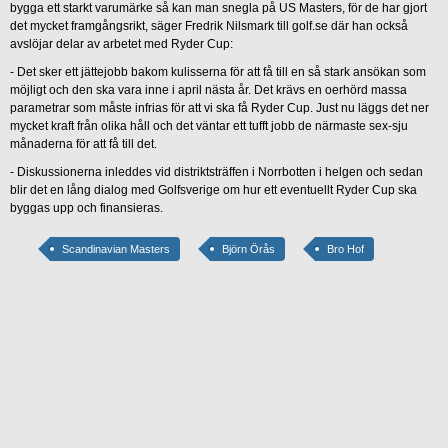
bygga ett starkt varumärke så kan man snegla på US Masters, för de har gjort
det mycket framgångsrikt, säger Fredrik Nilsmark till golf.se där han också
avslöjar delar av arbetet med Ryder Cup:
- Det sker ett jättejobb bakom kulisserna för att få till en så stark ansökan som
möjligt och den ska vara inne i april nästa år. Det krävs en oerhörd massa
parametrar som måste infrias för att vi ska få Ryder Cup. Just nu läggs det ner
mycket kraft från olika håll och det väntar ett tufft jobb de närmaste sex-sju
månaderna för att få till det.
- Diskussionerna inleddes vid distriktsträffen i Norrbotten i helgen och sedan
blir det en lång dialog med Golfsverige om hur ett eventuellt Ryder Cup ska
byggas upp och finansieras.
Scandinavian Masters
Björn Örås
Bro Hof