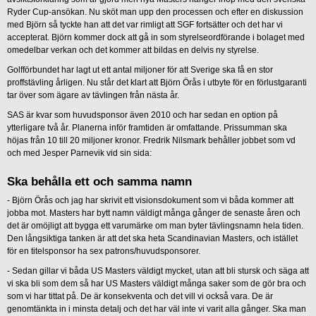
Ryder Cup-ansökan. Nu sköt man upp den processen och efter en diskussion
med Björn så tyckte han att det var rimligt att SGF fortsätter och det har vi
accepterat. Björn kommer dock att gå in som styrelseordförande i bolaget med
omedelbar verkan och det kommer att bildas en delvis ny styrelse.
Golfförbundet har lagt ut ett antal miljoner för att Sverige ska få en stor
proffstävling årligen. Nu står det klart att Björn Örås i utbyte för en förlustgaranti
tar över som ägare av tävlingen från nästa år.
SAS är kvar som huvudsponsor även 2010 och har sedan en option på
ytterligare två år. Planerna inför framtiden är omfattande. Prissumman ska
höjas från 10 till 20 miljoner kronor. Fredrik Nilsmark behåller jobbet som vd
och med Jesper Parnevik vid sin sida:
Ska behålla ett och samma namn
- Björn Örås och jag har skrivit ett visionsdokument som vi båda kommer att
jobba mot. Masters har bytt namn väldigt många gånger de senaste åren och
det är omöjligt att bygga ett varumärke om man byter tävlingsnamn hela tiden.
Den långsiktiga tanken är att det ska heta Scandinavian Masters, och istället
för en titelsponsor ha sex patrons/huvudsponsorer.
- Sedan gillar vi båda US Masters väldigt mycket, utan att bli stursk och säga att
vi ska bli som dem så har US Masters väldigt många saker som de gör bra och
som vi har tittat på. De är konsekventa och det vill vi också vara. De är
genomtänkta in i minsta detalj och det har väl inte vi varit alla gånger. Ska man