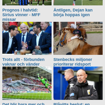
Prognos i halvtid:
Äntligen, Dejan kan
Sirius vinner - MFF
börja hoppas igen
missar
Trots allt - förbunden
Stenbecks miljoner
vaknar och vänder
prioriterar ridsport
Det blir bara mer och
Blåvitts beslut: en