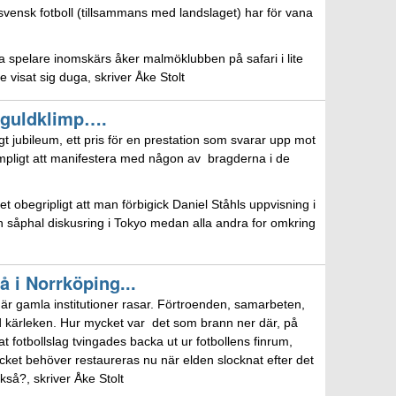
svensk fotboll (tillsammans med landslaget) har för vana
iga spelare inomskärs åker malmöklubben på safari i lite
e visat sig duga, skriver Åke Stolt
 guldklimp….
t jubileum, ett pris för en prestation som svarar upp mot
ämpligt att manifestera med någon av bragderna i de
et obegripligt att man förbigick Daniel Ståhls uppvisning i
 såphal diskusring i Tokyo medan alla andra for omkring
å i Norrköping...
är gamla institutioner rasar. Förtroenden, samarbeten,
 med kärleken. Hur mycket var det som brann ner där, på
at fotbollslag tvingades backa ut ur fotbollens finrum,
cket behöver restaureras nu när elden slocknat efter det
så?, skriver Åke Stolt