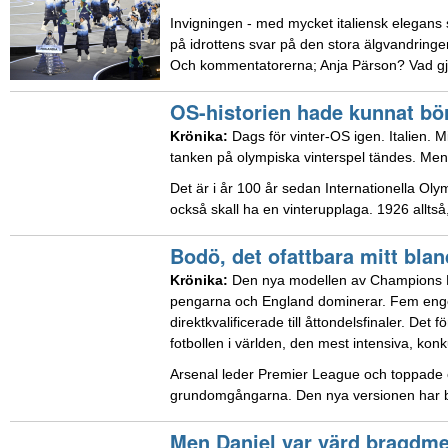
Invigningen - med mycket italiensk elegans
på idrottens svar på den stora älgvandring
Och kommentatorerna; Anja Pärson? Vad gjo
OS-historien hade kunnat bör
Krönika:
Dags för vinter-OS igen. Italien. 
tanken på olympiska vinterspel tändes. Men 
Det är i år 100 år sedan Internationella Ol
också skall ha en vinterupplaga. 1926 alltså,
Bodö, det ofattbara mitt bla
Krönika:
Den nya modellen av Champions Le
pengarna och England dominerar. Fem engel
direktkvalificerade till åttondelsfinaler. Det
fotbollen i världen, den mest intensiva, kon
Arsenal leder Premier League och toppade 
grundomgångarna. Den nya versionen har bliv
Men Daniel var värd bragdme