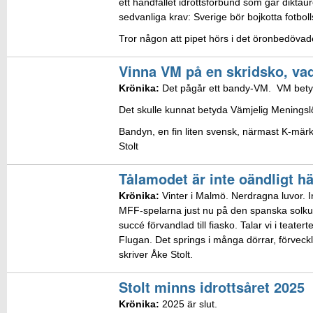
ett handfallet idrottsförbund som går diktau
sedvanliga krav: Sverige bör bojkotta fotb
Tror någon att pipet hörs i det öronbedövade
Vinna VM på en skridsko, vad 
Krönika:
Det pågår ett bandy-VM. VM betyd
Det skulle kunnat betyda Vämjelig Meningsl
Bandyn, en fin liten svensk, närmast K-märkt
Stolt
Tålamodet är inte oändligt h
Krönika:
Vinter i Malmö. Nerdragna luvor. In
MFF-spelarna just nu på den spanska solkusten
succé förvandlad till fiasko. Talar vi i teate
Flugan. Det springs i många dörrar, förveckl
skriver Åke Stolt.
Stolt minns idrottsåret 2025
Krönika:
2025 är slut.