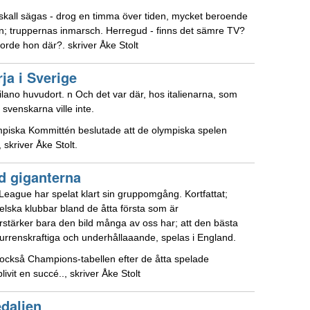
 skall sägas - drog en timma över tiden, mycket beroende
en; truppernas inmarsch. Herregud - finns det sämre TV?
rde hon där?. skriver Åke Stolt
ja i Sverige
Milano huvudort. n Och det var där, hos italienarna, som
svenskarna ville inte.
ympiska Kommittén beslutade att de olympiska spelen
 skriver Åke Stolt.
nd giganterna
ague har spelat klart sin gruppomgång. Kortfattat;
ska klubbar bland de åtta första som är
 förstärker bara den bild många av oss har; att den bästa
kurrenskraftiga och underhållaaande, spelas i England.
också Champions-tabellen efter de åtta spelade
it en succé.., skriver Åke Stolt
daljen