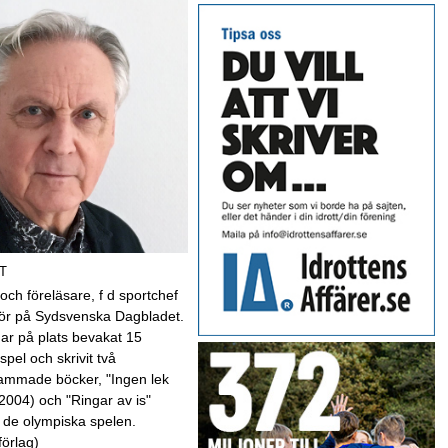
T
 och föreläsare, f d sportchef
kör på Sydsvenska Dagbladet.
har på plats bevakat 15
spel och skrivit två
mmade böcker, "Ingen lek
(2004) och "Ringar av is"
 de olympiska spelen.
förlag)