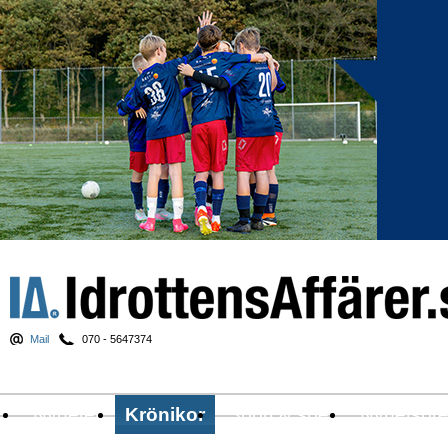
Mail
070 - 5647374
Nyheter
Krönikor
Sport & spel
Nyhetsbr