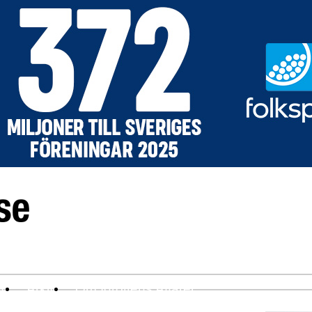
ev
Arkiv
Om Idrottens Affärer