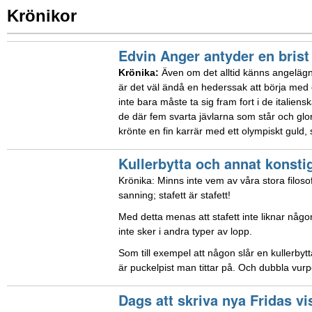
Krönikor
Edvin Anger antyder en brist 
Krönika:
Även om det alltid känns angelägnare
är det väl ändå en hederssak att börja med 
inte bara måste ta sig fram fort i de italie
de där fem svarta jävlarna som står och glo
krönte en fin karrär med ett olympiskt guld, 
Kullerbytta och annat konsti
Krönika: Minns inte vem av våra stora filoso
sanning; stafett är stafett!
Med detta menas att stafett inte liknar någo
inte sker i andra typer av lopp.
Som till exempel att någon slår en kullerbytta
är puckelpist man tittar på. Och dubbla vur
Dags att skriva nya Fridas vi