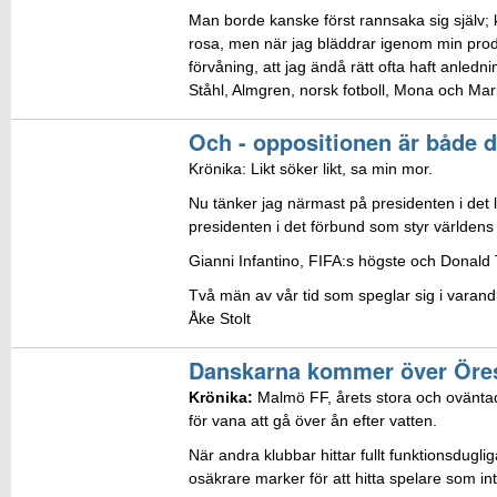
Man borde kanske först rannsaka sig själv; k
rosa, men när jag bläddrar igenom min produkt
förvåning, att jag ändå rätt ofta haft anled
Ståhl, Almgren, norsk fotboll, Mona och Mari
Och - oppositionen är både d
Krönika: Likt söker likt, sa min mor.
Nu tänker jag närmast på presidenten i det 
presidenten i det förbund som styr världens 
Gianni Infantino, FIFA:s högste och Donald
Två män av vår tid som speglar sig i varand
Åke Stolt
Danskarna kommer över Öre
Krönika:
Malmö FF, årets stora och oväntad
för vana att gå över ån efter vatten.
När andra klubbar hittar fullt funktionsdugl
osäkrare marker för att hitta spelare som int