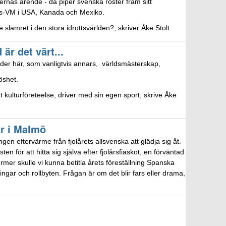
rernas ärende - då piper svenska röster fram sitt
olls-VM i USA, Kanada och Mexiko.
 slamret i den stora idrottsvärlden?, skriver Åke Stolt
är det värt...
er här, som vanligtvis annars, världsmästerskap,
öshet.
 kulturföreteelse, driver med sin egen sport, skrive Åke
är i Malmö
gen eftervärme från fjolårets allsvenska att glädja sig åt.
 för att hitta sig själva efter fjolårsfiaskot, en förväntad
rtermer skulle vi kunna betitla årets föreställning Spanska
ingar och rollbyten. Frågan är om det blir fars eller drama,