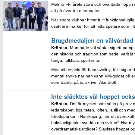
Malmö FF, årets stora och oväntade flopp i 
att gå över ån efter vatten.
När andra klubbar hittar fullt funktionsdugl
osäkrare marker för att hitta spelare som int
Bragdmedaljen en välvårdad
Krönika:
Man hade väl väntat sig ett pampig
den historia och tradition som hade varit l
tunga, folkkära sporterna.
Med all respekt för beachvolley; för mig är d
mental styrka när han vann VM-guldet på en
som Bambi på is, skriver Åke Stolt
Inte släcktes väl hoppet ocks
Krönika:
Det är mycket som sätts på prov n
ledarskapet, lojaliteten, löften, ja till och
Idrottsparken i Norrköping, när ett överskatt
bokstavligt talat svedda och svikna? Hur my
överdramatiska uttåget? Släcktes hoppet ock