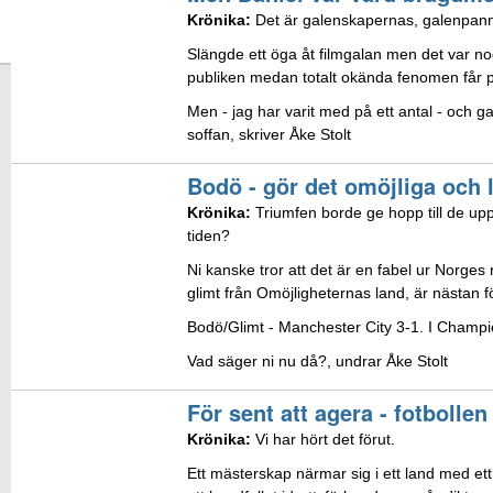
Krönika:
Det är galenskapernas, galenpann
Slängde ett öga åt filmgalan men det var nog
publiken medan totalt okända fenomen får pris
Men - jag har varit med på ett antal - och gar
soffan, skriver Åke Stolt
Bodö - gör det omöjliga och li
Krönika:
Triumfen borde ge hopp till de uppg
tiden?
Ni kanske tror att det är en fabel ur Norge
glimt från Omöjligheternas land, är nästan fö
Bodö/Glimt - Manchester City 3-1. I Champ
Vad säger ni nu då?, undrar Åke Stolt
För sent att agera - fotbollen
Krönika:
Vi har hört det förut.
Ett mästerskap närmar sig i ett land med e