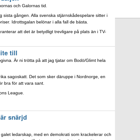
ornas och Galornas tid.
 sista gången. Alla svenska stjärnskådespelare sitter i
er. Idrottsgalan belönar i alla fall de bästa.
anterar att det är betydligt trevligare på plats än i TV-
te till
ivna. Är ni trötta på att jag tjatar om Bodö/Glimt hela
s rika sagoskatt. Det som sker däruppe i Nordnorge, en
r bra för att vara sant.
ions League.
 är snärjd
tt galet ledarskap, med en demokrati som krackelerar och