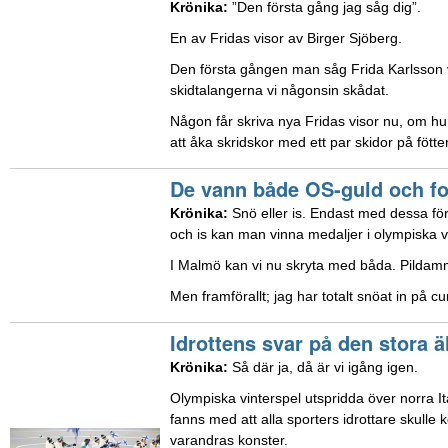
Krönika:
”Den första gång jag såg dig”.
En av Fridas visor av Birger Sjöberg.
Den första gången man såg Frida Karlsson v
skidtalangerna vi någonsin skådat.
Någon får skriva nya Fridas visor nu, om hu
att åka skridskor med ett par skidor på fötte
De vann både OS-guld och fo
Krönika:
Snö eller is. Endast med dessa för
och is kan man vinna medaljer i olympiska v
I Malmö kan vi nu skryta med båda. Pildamm
Men framförallt; jag har totalt snöat in på cur
Idrottens svar på den stora 
Krönika:
Så där ja, då är vi igång igen.
Olympiska vinterspel utspridda över norra I
fanns med att alla sporters idrottare skull
varandras konster.