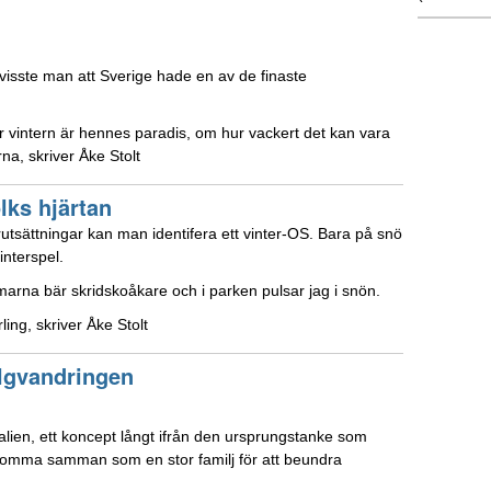
isste man att Sverige hade en av de finaste
r vintern är hennes paradis, om hur vackert det kan vara
rna, skriver Åke Stolt
lks hjärtan
utsättningar kan man identifera ett vinter-OS. Bara på snö
interspel.
arna bär skridskoåkare och i parken pulsar jag i snön.
ling, skriver Åke Stolt
älgvandringen
talien, ett koncept långt ifrån den ursprungstanke som
e komma samman som en stor familj för att beundra