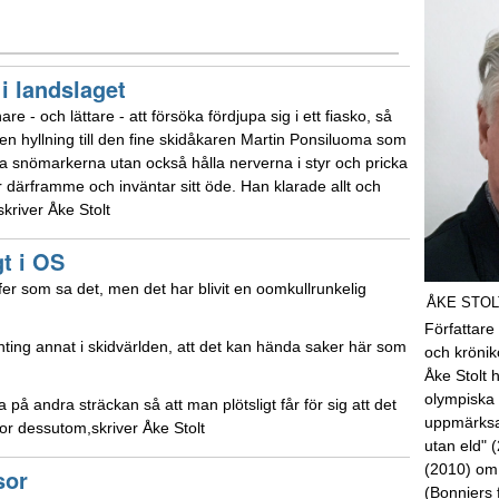
i landslaget
 - och lättare - att försöka fördjupa sig i ett fiasko, så
en hyllning till den fine skidåkaren Martin Ponsiluoma som
nska snömarkerna utan också hålla nerverna i styr och pricka
r därframme och inväntar sitt öde. Han klarade allt och
skriver Åke Stolt
gt i OS
fer som sa det, men det har blivit en oomkullrunkelig
ÅKE STOL
Författare
nting annat i skidvärlden, att det kan hända saker här som
och kröni
Åke Stolt 
olympiska 
 på andra sträckan så att man plötsligt får för sig att det
uppmärksa
por dessutom,skriver Åke Stolt
utan eld" 
(2010) om
sor
(Bonniers 