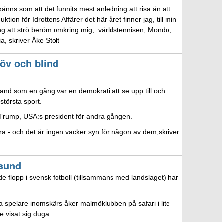
änns som att det funnits mest anledning att risa än att
ion för Idrottens Affärer det här året finner jag, till min
ning att strö beröm omkring mig; världstennisen, Mondo,
a, skriver Åke Stolt
öv och blind
land som en gång var en demokrati att se upp till och
största sport.
 Trump, USA:s president för andra gången.
ra - och det är ingen vacker syn för någon av dem,skriver
sund
e flopp i svensk fotboll (tillsammans med landslaget) har
iga spelare inomskärs åker malmöklubben på safari i lite
e visat sig duga.