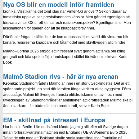
Nya OS blir en modell inför framtiden
krönika: Visst känns det tomt idag när Vinter-OS är över? Sexton dagar av
fantastiska upplevelser, prestationer och känslor. Men går det egentligen att
försvara vinter-OS ur ett klimat- och resurs¬perspektiv? Egentligen inte. Men
fascinationen för spelen gör att de knappast försvinner.
Därför blir frågan i stället hur de kan anpassas till en värld där vintrarna blir
kortare, resurserna knappare och tålamodet med skrytbyggen allt mindre.
Milano–Cortina 2026 erbjöd ett intressant svar: genom att tänka om kring
geografi och låta spelen följa landskapet i stället för tvärtom., skriver Karin
Book
Malmö Stadion rivs - här är nya arenan
Krönika:
Stadionområdet i Malmö är inne i en stor utvecklingsfas. Det är ett
spännande projekt i en stad där idrotten länge varit en viktig byggsten. Förra
året utsågs Malmö till Sveriges främsta elitidrottskommun av – och med
utvecklingen av Stadionområdet är ambitionen att idrottsstaden Malmö ska bli
ännu starkare - för både elit- och breddidrott, skriver Karin Book
EM - skillnad på intresset i Europa
Har besökt Berlin. Lite nedstämd kände jag mig allt efter att Sverige dagen
innan förlorat kvartsfinalmatchen mot England i UEFA Women's Euro 2025.
Tröstade mig med att Tyskland skulle spela kvartsfinal mot Frankrike på