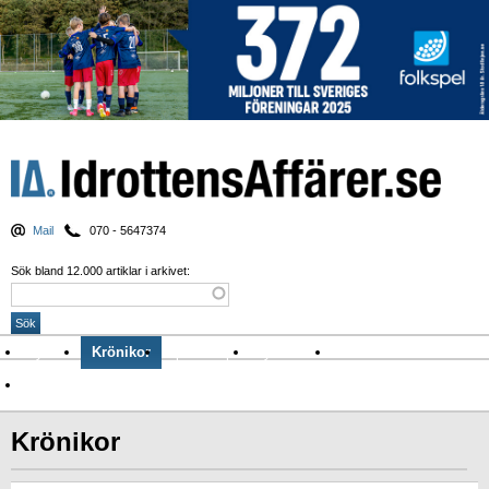
Mail
070 - 5647374
Sök bland 12.000 artiklar i arkivet:
Nyheter
Krönikor
Sport & spel
Nyhetsbrev
Arkiv
Om Idrottens Affärer
Krönikor