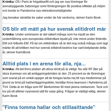
Krönika:
OS i Paris är högaktuelllt och jag ser nya lösningar för
arenabyggande.Satsningar somi förlängningen får positiva effekter på miljön
och borde er Parisborna nya rekreationsmöjligheter
Jag bevakar särskilta tre saker under de här veckorna, skriver Karin Book.
OS blir ett mått på hur svensk elitidrott mår
Krönika:
Under sommaren är det säkert många som ha rnjutit av den
underhållning som europeiska elitidrottare bjudit på, inte minst under friidrotts-
EM och fotbolls-EM. På tal om elitidrottare så är det nog också många som lagt
märke till att kritiken mot hur svensk elitidrott bedrivs har varit betydande detta
år, skriver KarinBook.
Alltid plats i en arena för alla, nja...
Krönika:
Att det finns platser att utöva idrott på är viktigt. Nu slår RF åter på
stora trumman om att anläggningsbristen är stor. 25 procent av de föreningar
som svarat på en enkät uppger att de tvingas tacka nej till nya medlemmar på
grund av brist på hall/anläggningstider, berättar Anna Iwarsson i Nyheterna på
TV4. Detta är en fråga som RF återkommer till med jämna mellanrum. Tack och
lov på ett alltmer nyanserat sätt för varje gång. Frågan är väldigt viktig, skriver
Karin Book.
"Finns tomma hallar och stillasittande"