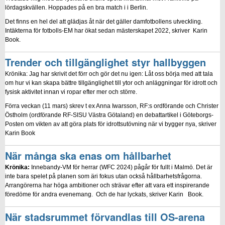
lördagskvällen. Hoppades på en bra match i i Berlin.
Det finns en hel del att glädjas åt när det gäller damfotbollens utveckling.
Intäkterna för fotbolls-EM har ökat sedan mästerskapet 2022, skriver Karin
Book.
Trender och tillgänglighet styr hallbyggen
Krönika: Jag har skrivit det förr och gör det nu igen: Låt oss börja med att tala
om hur vi kan skapa bättre tillgänglighet till ytor och anläggningar för idrott och
fysisk aktivitet innan vi ropar efter mer och större.
Förra veckan (11 mars) skrev t ex Anna Iwarsson, RF:s ordförande och Christer
Östholm (ordförande RF-SISU Västra Götaland) en debattartikel i Göteborgs-
Posten om vikten av att göra plats för idrottsutövning när vi bygger nya, skriver
Karin Book
När många ska enas om hållbarhet
Krönika:
Innebandy-VM för herrar (WFC 2024) pågår för fullt i Malmö. Det är
inte bara spelet på planen som äri fokus utan också hållbarhetsfrågorna.
Arrangörerna har höga ambitioner och strävar efter att vara ett inspirerande
föredöme för andra evenemang. Och de har lyckats, skriver Karin Book.
När stadsrummet förvandlas till OS-arena