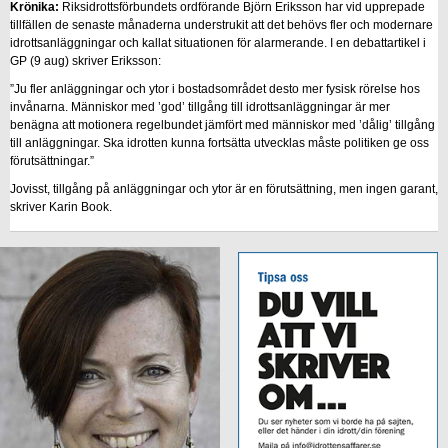
Krönika:
Riksidrottsförbundets ordförande Björn Eriksson har vid upprepade
tillfällen de senaste månaderna understrukit att det behövs fler och modernare
idrottsanläggningar och kallat situationen för alarmerande. I en debattartikel i
GP (9 aug) skriver Eriksson:
”Ju fler anläggningar och ytor i bostadsområdet desto mer fysisk rörelse hos
invånarna. Människor med ’god’ tillgång till idrottsanläggningar är mer
benägna att motionera regelbundet jämfört med människor med ’dålig’ tillgång
till anläggningar. Ska idrotten kunna fortsätta utvecklas måste politiken ge oss
förutsättningar.”
Jovisst, tillgång på anläggningar och ytor är en förutsättning, men ingen garant,
skriver Karin Book.