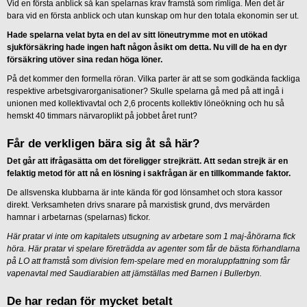
Vid en första anblick så kan spelarnas krav framstå som rimliga. Men det är
bara vid en första anblick och utan kunskap om hur den totala ekonomin ser ut.
Hade spelarna velat byta en del av sitt löneutrymme mot en utökad
sjukförsäkring hade ingen haft någon åsikt om detta. Nu vill de ha en dyr
försäkring utöver sina redan höga löner.
På det kommer den formella röran. Vilka parter är att se som godkända fackliga
respektive arbetsgivarorganisationer? Skulle spelarna gå med på att ingå i
unionen med kollektivavtal och 2,6 procents kollektiv löneökning och hu så
hemskt 40 timmars närvaroplikt på jobbet året runt?
Får de verkligen bära sig åt så här?
Det går att ifrågasätta om det föreligger strejkrätt. Att sedan strejk är en
felaktig metod för att nå en lösning i sakfrågan är en tillkommande faktor.
De allsvenska klubbarna är inte kända för god lönsamhet och stora kassor
direkt. Verksamheten drivs snarare på marxistisk grund, dvs mervärden
hamnar i arbetarnas (spelarnas) fickor.
Här pratar vi inte om kapitalets utsugning av arbetare som 1 maj-åhörarna fick
höra. Här pratar vi spelare företrädda av agenter som får de bästa förhandlarna
på LO att framstå som division fem-spelare med en moraluppfattning som får
vapenavtal med Saudiarabien att jämställas med Barnen i Bullerbyn.
De har redan för mycket betalt