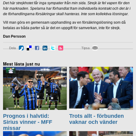
Det här strejkhotet får inga sympatier från min sida. Strejk är fel vapen för den
här marknaden. Spelarna har förhandlat fram individuella kontrakt och det är i
de förhandlingarna försäkringar skall hanteras. Inte som kollektiva lösningar.
Vill man göra en gemensam upphandling av en försäkringslösning som då
betalas av båda parter så är det en uppgift för samverkan, inte för strejk.
Dan Persson
Dela
Tipsa
Mest lästa just nu
Prognos i halvtid:
Trots allt - förbunden
Sirius vinner - MFF
vaknar och vänder
missar