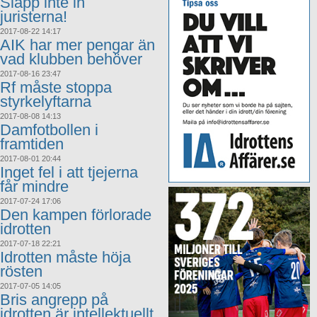
Släpp inte in
juristerna!
2017-08-22 14:17
AIK har mer pengar än
vad klubben behöver
2017-08-16 23:47
Rf måste stoppa
styrkelyftarna
2017-08-08 14:13
Damfotbollen i
framtiden
2017-08-01 20:44
Inget fel i att tjejerna
får mindre
2017-07-24 17:06
Den kampen förlorade
idrotten
2017-07-18 22:21
Idrotten måste höja
rösten
2017-07-05 14:05
Bris angrepp på
idrotten är intellektuellt