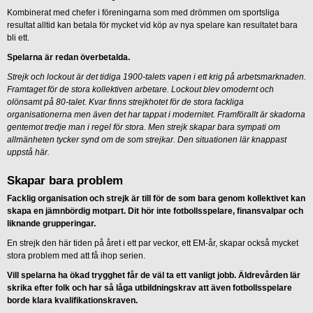
Kombinerat med chefer i föreningarna som med drömmen om sportsliga
resultat alltid kan betala för mycket vid köp av nya spelare kan resultatet bara
bli ett.
Spelarna är redan överbetalda.
Strejk och lockout är det tidiga 1900-talets vapen i ett krig på arbetsmarknaden.
Framtaget för de stora kollektiven arbetare. Lockout blev omodernt och
olönsamt på 80-talet. Kvar finns strejkhotet för de stora fackliga
organisationerna men även det har tappat i modernitet. Framförallt är skadorna
gentemot tredje man i regel för stora. Men strejk skapar bara sympati om
allmänheten tycker synd om de som strejkar. Den situationen lär knappast
uppstå här.
Skapar bara problem
Facklig organisation och strejk är till för de som bara genom kollektivet kan
skapa en jämnbördig motpart. Dit hör inte fotbollsspelare, finansvalpar och
liknande grupperingar.
En strejk den här tiden på året i ett par veckor, ett EM-år, skapar också mycket
stora problem med att få ihop serien.
Vill spelarna ha ökad trygghet får de väl ta ett vanligt jobb. Äldrevården lär
skrika efter folk och har så låga utbildningskrav att även fotbollsspelare
borde klara kvalifikationskraven.