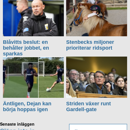
Blåvitts beslut: en
Stenbecks miljoner
behåller jobbet, en
prioriterar ridsport
sparkas
Äntligen, Dejan kan
Striden växer runt
börja hoppas igen
Gardell-gate
Senaste inläggen