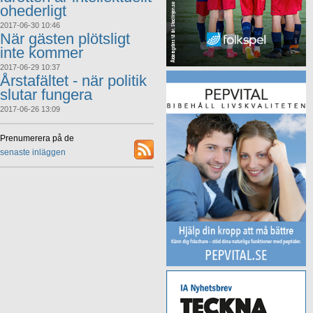
ohederligt
2017-06-30 10:46
När gästen plötsligt
inte kommer
2017-06-29 10:37
Årstafältet - när politik
slutar fungera
2017-06-26 13:09
Prenumerera på de
senaste inläggen