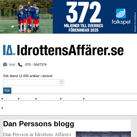
Mail
070 - 5647374
Sök bland 12.000 artiklar i arkivet:
Nyheter
Krönikor
Sport & spel
Nyhetsbrev
Arkiv
Om Idrottens Affärer
Dan Perssons blogg
Dan Persson är Idrottens Affärers