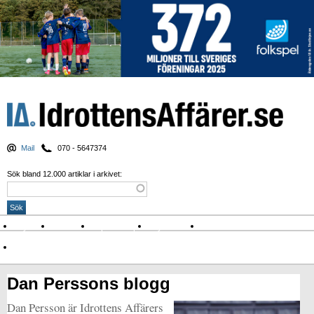
Mail
070 - 5647374
Sök bland 12.000 artiklar i arkivet:
Nyheter
Krönikor
Sport & spel
Nyhetsbrev
Arkiv
Om Idrottens Affärer
Dan Perssons blogg
Dan Persson är Idrottens Affärers