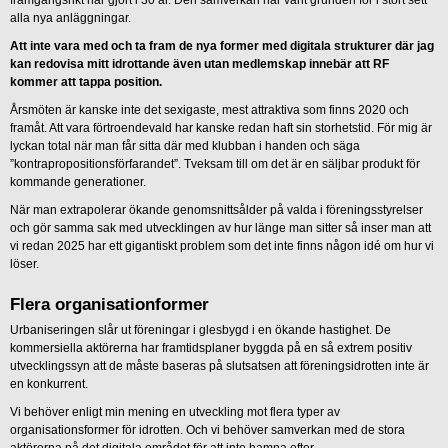
alla nya anläggningar.
Att inte vara med och ta fram de nya former med digitala strukturer där jag
kan redovisa mitt idrottande även utan medlemskap innebär att RF
kommer att tappa position.
Årsmöten är kanske inte det sexigaste, mest attraktiva som finns 2020 och
framåt. Att vara förtroendevald har kanske redan haft sin storhetstid. För mig är
lyckan total när man får sitta där med klubban i handen och säga
”kontrapropositionsförfarandet”. Tveksam till om det är en säljbar produkt för
kommande generationer.
När man extrapolerar ökande genomsnittsålder på valda i föreningsstyrelser
och gör samma sak med utvecklingen av hur länge man sitter så inser man att
vi redan 2025 har ett gigantiskt problem som det inte finns någon idé om hur vi
löser.
Flera organisationformer
Urbaniseringen slår ut föreningar i glesbygd i en ökande hastighet. De
kommersiella aktörerna har framtidsplaner byggda på en så extrem positiv
utvecklingssyn att de måste baseras på slutsatsen att föreningsidrotten inte är
en konkurrent.
Vi behöver enligt min mening en utveckling mot flera typer av
organisationsformer för idrotten. Och vi behöver samverkan med de stora