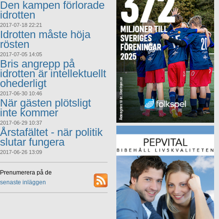
Den kampen förlorade
idrotten
2017-07-18 22:21
Idrotten måste höja
rösten
2017-07-05 14:05
Bris angrepp på
idrotten är intellektuellt
ohederligt
2017-06-30 10:46
När gästen plötsligt
inte kommer
2017-06-29 10:37
Årstafältet - när politik
slutar fungera
2017-06-26 13:09
Prenumerera på de
senaste inläggen