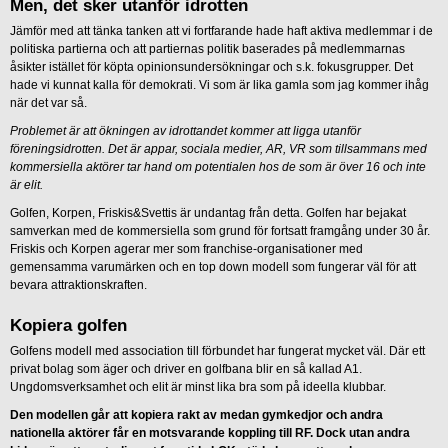
Men, det sker utanför idrotten
Jämför med att tänka tanken att vi fortfarande hade haft aktiva medlemmar i de
politiska partierna och att partiernas politik baserades på medlemmarnas
åsikter istället för köpta opinionsundersökningar och s.k. fokusgrupper. Det
hade vi kunnat kalla för demokrati. Vi som är lika gamla som jag kommer ihåg
när det var så.
Problemet är att ökningen av idrottandet kommer att ligga utanför
föreningsidrotten. Det är appar, sociala medier, AR, VR som tillsammans med
kommersiella aktörer tar hand om potentialen hos de som är över 16 och inte
är elit.
Golfen, Korpen, Friskis&Svettis är undantag från detta. Golfen har bejakat
samverkan med de kommersiella som grund för fortsatt framgång under 30 år.
Friskis och Korpen agerar mer som franchise-organisationer med
gemensamma varumärken och en top down modell som fungerar väl för att
bevara attraktionskraften.
Kopiera golfen
Golfens modell med association till förbundet har fungerat mycket väl. Där ett
privat bolag som äger och driver en golfbana blir en så kallad A1.
Ungdomsverksamhet och elit är minst lika bra som på ideella klubbar.
Den modellen går att kopiera rakt av medan gymkedjor och andra
nationella aktörer får en motsvarande koppling till RF. Dock utan andra