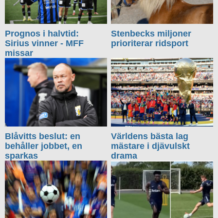
Prognos i halvtid:
Stenbecks miljoner
Sirius vinner - MFF
prioriterar ridsport
missar
Blåvitts beslut: en
Världens bästa lag
behåller jobbet, en
mästare i djävulskt
sparkas
drama