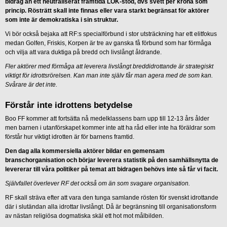
bidrag än ett neutraliserat framtida LOK-stöd, dvs svett per krona som
princip. Rösträtt skall inte finnas eller vara starkt begränsat för aktörer
som inte är demokratiska i sin struktur.
Vi bör också bejaka att RF:s specialförbund i stor utsträckning har ett elitfokus
medan Golfen, Friskis, Korpen är tre av ganska få förbund som har förmåga
och vilja att vara duktiga på bredd och livslångt åldrande.
Fler aktörer med förmåga att leverera livslångt breddidrottande är strategiskt
viktigt för idrottsrörelsen. Kan man inte själv får man agera med de som kan.
Svårare är det inte.
Förstår inte idrottens betydelse
Boo FF kommer att fortsätta nå medelklassens barn upp till 12-13 års ålder
men barnen i utanförskapet kommer inte att ha råd eller inte ha föräldrar som
förstår hur viktigt idrotten är för barnens framtid.
Den dag alla kommersiella aktörer bildar en gemensam
branschorganisation och börjar leverera statistik på den samhällsnytta de
levererar till våra politiker på temat att bidragen behövs inte så får vi facit.
Självfallet överlever RF det också om än som svagare organisation.
RF skall sträva efter att vara den tunga samlande rösten för svenskt idrottande
där i slutändan alla idrottar livslångt. Då är begränsning till organisationsform
av nästan religiösa dogmatiska skäl ett hot mot målbilden.