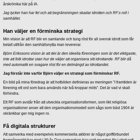
årskrönika här på IA.
Jag tycker han har fel och att begränsningen skadar idrotten och RF:s roll i
samhället.
Han väljer en förminska strategi
Min vision är att RF blir en samlande och tung röst för all svensk idrott som får
betalt utifrån den samhällsnytta man levererar.
Björn Erikssons vision är att det är den ideella föreningen som är det viktigaste,
inte att folk idrottar utan hur de väljer att organisera sitt idrottande. RF blir då
med automatik en svagare röst för en delmängd av idrottandet.
Jag förstår inte varför Björn väljer en strategi som förminskar RF.
En bild på mina föredrag är att hotbilden definieras av meningen ”I framtiden är
förening ett ord som bara används när två kroppar möts”. Det är vad vi skall
förhindra.
Ett RF som avstår från att utveckla organisationsformen, som likt religiösa
organisationer anser att den organisationsmodell som sågs som bäst 1904 är
okränkbar ger mig ingen ro.
Få digitala strukturer
Att samverka med exempelvis kommersiella aktörer är något golfförbundet
framgångsrikt har gjort i 30 år. Den samverkan har varit grunden för i stort sett