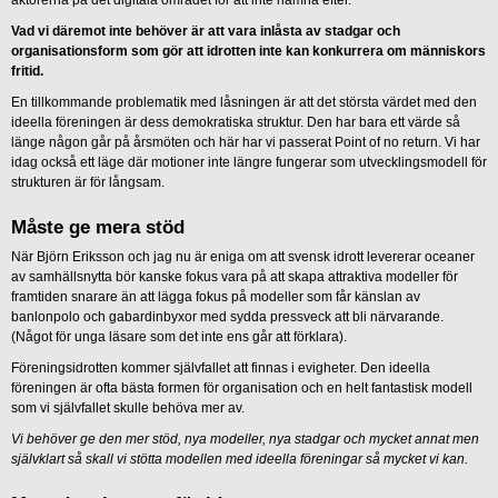
aktörerna på det digitala området för att inte hamna efter.
Vad vi däremot inte behöver är att vara inlåsta av stadgar och
organisationsform som gör att idrotten inte kan konkurrera om människors
fritid.
En tillkommande problematik med låsningen är att det största värdet med den
ideella föreningen är dess demokratiska struktur. Den har bara ett värde så
länge någon går på årsmöten och här har vi passerat Point of no return. Vi har
idag också ett läge där motioner inte längre fungerar som utvecklingsmodell för
strukturen är för långsam.
Måste ge mera stöd
När Björn Eriksson och jag nu är eniga om att svensk idrott levererar oceaner
av samhällsnytta bör kanske fokus vara på att skapa attraktiva modeller för
framtiden snarare än att lägga fokus på modeller som får känslan av
banlonpolo och gabardinbyxor med sydda pressveck att bli närvarande.
(Något för unga läsare som det inte ens går att förklara).
Föreningsidrotten kommer självfallet att finnas i evigheter. Den ideella
föreningen är ofta bästa formen för organisation och en helt fantastisk modell
som vi självfallet skulle behöva mer av.
Vi behöver ge den mer stöd, nya modeller, nya stadgar och mycket annat men
självklart så skall vi stötta modellen med ideella föreningar så mycket vi kan.