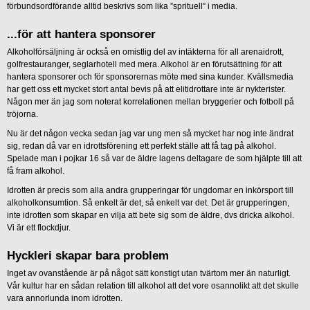
förbundsordförande alltid beskrivs som lika ”sprituell” i media.
...för att hantera sponsorer
Alkoholförsäljning är också en omistlig del av intäkterna för all arenaidrott,
golfrestauranger, seglarhotell med mera. Alkohol är en förutsättning för att
hantera sponsorer och för sponsorernas möte med sina kunder. Kvällsmedia
har gett oss ett mycket stort antal bevis på att elitidrottare inte är nykterister.
Någon mer än jag som noterat korrelationen mellan bryggerier och fotboll på
tröjorna.
Nu är det någon vecka sedan jag var ung men så mycket har nog inte ändrat
sig, redan då var en idrottsförening ett perfekt ställe att få tag på alkohol.
Spelade man i pojkar 16 så var de äldre lagens deltagare de som hjälpte till att
få fram alkohol.
Idrotten är precis som alla andra grupperingar för ungdomar en inkörsport till
alkoholkonsumtion. Så enkelt är det, så enkelt var det. Det är grupperingen,
inte idrotten som skapar en vilja att bete sig som de äldre, dvs dricka alkohol.
Vi är ett flockdjur.
Hyckleri skapar bara problem
Inget av ovanstående är på något sätt konstigt utan tvärtom mer än naturligt.
Vår kultur har en sådan relation till alkohol att det vore osannolikt att det skulle
vara annorlunda inom idrotten.