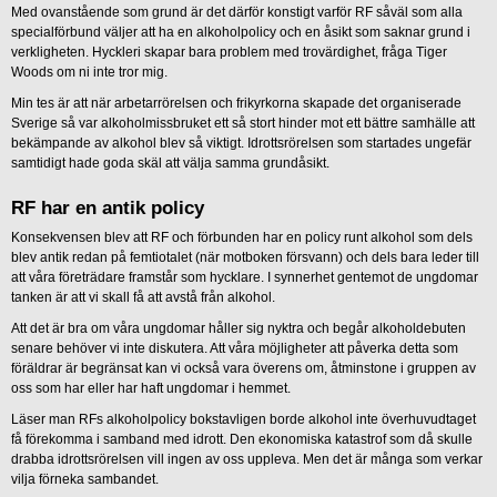
Med ovanstående som grund är det därför konstigt varför RF såväl som alla
specialförbund väljer att ha en alkoholpolicy och en åsikt som saknar grund i
verkligheten. Hyckleri skapar bara problem med trovärdighet, fråga Tiger
Woods om ni inte tror mig.
Min tes är att när arbetarrörelsen och frikyrkorna skapade det organiserade
Sverige så var alkoholmissbruket ett så stort hinder mot ett bättre samhälle att
bekämpande av alkohol blev så viktigt. Idrottsrörelsen som startades ungefär
samtidigt hade goda skäl att välja samma grundåsikt.
RF har en antik policy
Konsekvensen blev att RF och förbunden har en policy runt alkohol som dels
blev antik redan på femtiotalet (när motboken försvann) och dels bara leder till
att våra företrädare framstår som hycklare. I synnerhet gentemot de ungdomar
tanken är att vi skall få att avstå från alkohol.
Att det är bra om våra ungdomar håller sig nyktra och begår alkoholdebuten
senare behöver vi inte diskutera. Att våra möjligheter att påverka detta som
föräldrar är begränsat kan vi också vara överens om, åtminstone i gruppen av
oss som har eller har haft ungdomar i hemmet.
Läser man RFs alkoholpolicy bokstavligen borde alkohol inte överhuvudtaget
få förekomma i samband med idrott. Den ekonomiska katastrof som då skulle
drabba idrottsrörelsen vill ingen av oss uppleva. Men det är många som verkar
vilja förneka sambandet.