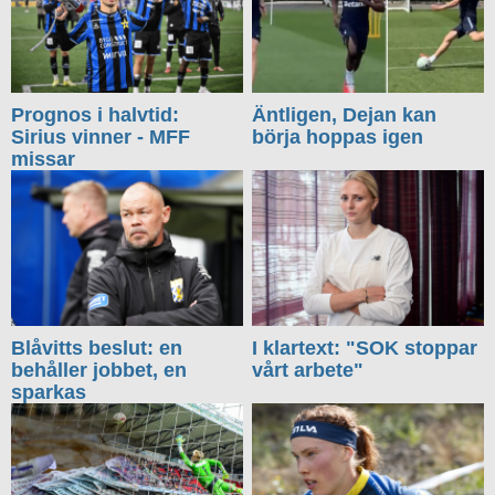
Prognos i halvtid:
Äntligen, Dejan kan
Sirius vinner - MFF
börja hoppas igen
missar
Blåvitts beslut: en
I klartext: "SOK stoppar
behåller jobbet, en
vårt arbete"
sparkas