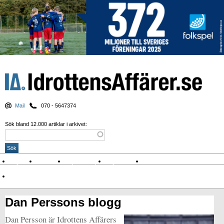
Mail
070 - 5647374
Sök bland 12.000 artiklar i arkivet:
Nyheter
Krönikor
Sport & spel
Nyhetsbrev
Arkiv
Om Idrottens Affärer
Dan Perssons blogg
Dan Persson är Idrottens Affärers