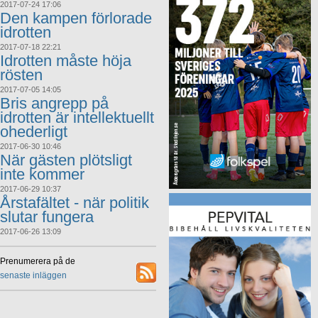
2017-07-24 17:06
Den kampen förlorade
idrotten
2017-07-18 22:21
Idrotten måste höja
rösten
2017-07-05 14:05
Bris angrepp på
idrotten är intellektuellt
ohederligt
2017-06-30 10:46
När gästen plötsligt
inte kommer
2017-06-29 10:37
Årstafältet - när politik
slutar fungera
2017-06-26 13:09
Prenumerera på de
senaste inläggen