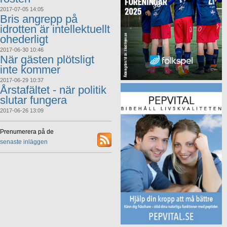
2017-07-05 14:05
Bris angrepp på
idrotten är intellektuellt
ohederligt
2017-06-30 10:46
När gästen plötsligt
inte kommer
2017-06-29 10:37
Årstafältet - när politik
slutar fungera
2017-06-26 13:09
Prenumerera på de
senaste inläggen