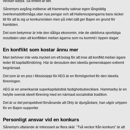
veckan därpå. Så enkelt är det.
Sånemyrs avgång indikerar att Hammarby saknar egen långsiktig
överlevnadsförmåga utan nya pengar och att Halleniuspengarna bara räcker
till för att ta sig ur konkursrisken men på intet sätt ger Bajen en grund för
framtiden.
Det som bekymrar är inte den dåliga ekonomin, inte de uteblivna sportsliga
resultaten utan att konflikten mellan ägarna som nu kommit i öppen dager.
En konflikt som kostar ännu mer
Man behöver inte veta mycket om ett bolag för att inse att konflikt mellan ägare
leder till kapitalförstöring. Här är dessutom den ideella gemenskapen extremt
begränsad.
Det som är en piss i Mississippi för AEG är en förmögenhet för den ideella
föreningen.
AEG är en amerikansk superkapitalistisk fastighetsutvecklare. Hammarby är en
helylle svensk ideell förening med en närmast socialistisk tradition.
Det är ur det perspektivet förvånande att Ohly är djurgårdare, han utgör urtypen
för en Bajen-supporter.
Personligt ansvar vid en konkurs
Sånemyrs uttalande är intressant av flera skäl. ”Två veckor från konkurs” är att