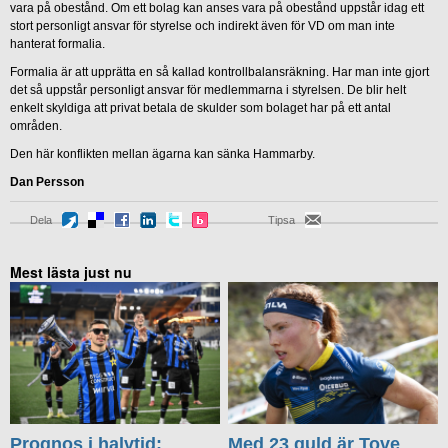
vara på obestånd. Om ett bolag kan anses vara på obestånd uppstår idag ett
stort personligt ansvar för styrelse och indirekt även för VD om man inte
hanterat formalia.
Formalia är att upprätta en så kallad kontrollbalansräkning. Har man inte gjort
det så uppstår personligt ansvar för medlemmarna i styrelsen. De blir helt
enkelt skyldiga att privat betala de skulder som bolaget har på ett antal
områden.
Den här konflikten mellan ägarna kan sänka Hammarby.
Dan Persson
Dela
Tipsa
Mest lästa just nu
Prognos i halvtid:
Med 23 guld är Tove