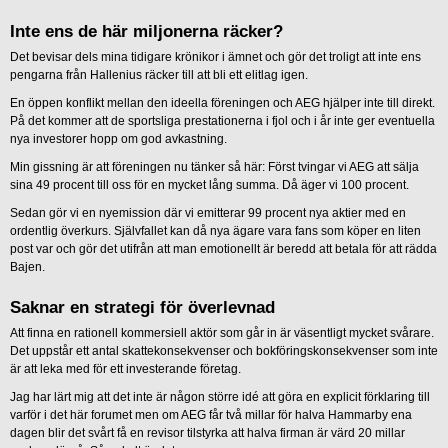
Inte ens de här miljonerna räcker?
Det bevisar dels mina tidigare krönikor i ämnet och gör det troligt att inte ens
pengarna från Hallenius räcker till att bli ett elitlag igen.
En öppen konflikt mellan den ideella föreningen och AEG hjälper inte till direkt.
På det kommer att de sportsliga prestationerna i fjol och i år inte ger eventuella
nya investorer hopp om god avkastning.
Min gissning är att föreningen nu tänker så här: Först tvingar vi AEG att sälja
sina 49 procent till oss för en mycket lång summa. Då äger vi 100 procent.
Sedan gör vi en nyemission där vi emitterar 99 procent nya aktier med en
ordentlig överkurs. Självfallet kan då nya ägare vara fans som köper en liten
post var och gör det utifrån att man emotionellt är beredd att betala för att rädda
Bajen.
Saknar en strategi för överlevnad
Att finna en rationell kommersiell aktör som går in är väsentligt mycket svårare.
Det uppstår ett antal skattekonsekvenser och bokföringskonsekvenser som inte
är att leka med för ett investerande företag.
Jag har lärt mig att det inte är någon större idé att göra en explicit förklaring till
varför i det här forumet men om AEG får två millar för halva Hammarby ena
dagen blir det svårt få en revisor tilstyrka att halva firman är värd 20 millar