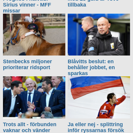
Sirius vinner - MFF
tillbaka
missar
Stenbecks miljoner
Blåvitts beslut: en
prioriterar ridsport
behåller jobbet, en
sparkas
Trots allt - förbunden
Ja eller nej - splittring
vaknar och vänder
inför ryssarnas försök