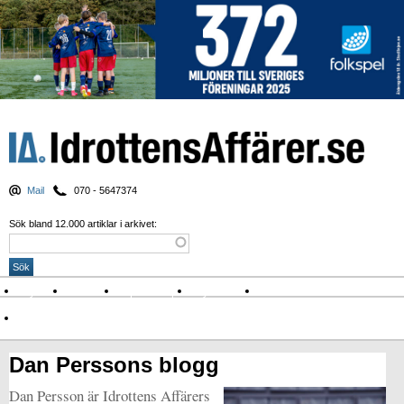
Mail
070 - 5647374
Sök bland 12.000 artiklar i arkivet:
Nyheter
Krönikor
Sport & spel
Nyhetsbrev
Arkiv
Om Idrottens Affärer
Dan Perssons blogg
Dan Persson är Idrottens Affärers