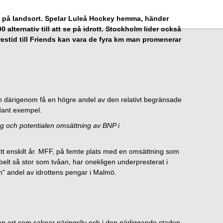
n på landsort. Spelar Luleå Hockey hemma, händer
alternativ till att se på idrott. Stockholm lider också
estid till Friends kan vara de fyra km man promenerar
h därigenom få en högre andel av den relativt begränsade
dant exempel.
ing och potentialen omsättning av BNP i
ett enskilt år. MFF, på femte plats med en omsättning som
lt så stor som tvåan, har onekligen underpresterat i
n" andel av idrottens pengar i Malmö.
ten ort som saknar näringsliv och i den närliggande staden