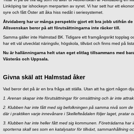
Linköping tar ishockeyn merparten av syret. Vi har sett hur ett ekonom
syre och fått Öster att åka hiss nedåt i seriesystemet.
Åtvidaberg har ur många perspektiv gjort ett bra jobb utifrån de
Allsvenskan beror på att förutsättningarna inte räcker till.
Samma gäller inte Halmstad BK. Tidigare ett framgångsrikt topplag oc
har ett väl utvecklat näringsliv, högskola, tillväxt och finns med på lis
Nu är hallänningarna helt utan eget elitlag tillsammans med bara
Västerås och Uppsala.
Givna skäl att Halmstad åker
Vad beror det på är en bra fråga att ställa. Utan att ha gjort någon
1. Arenan skapar inte förutsättningar för omsättning och är inte attra
2. Klubben har inte fått med sig befolkningen på samma nivå som d
där i praktiken varje innevånare i Skellefteådalen följer laget, pratar o
3. Klubben har inte heller fått med sig kommunen. Företrädarna har inte
sporterna skall ses som en katalysator för tillväxt, sammanhållning oc