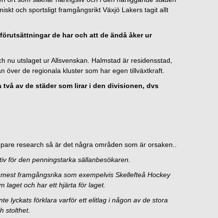
iskt och sportsligt framgångsrikt Växjö Lakers tagit allt
 förutsättningar de har och att de ändå åker ur
h nu utslaget ur Allsvenskan. Halmstad är residensstad,
tan över de regionala kluster som har egen tillväxtkraft.
 två av de städer som lirar i den divisionen, dvs
 djupare research så är det några områden som är orsaken..
ktiv för den penningstarka sällanbesökaren.
e mest framgångsrika som exempelvis Skellefteå Hockey
m laget och har ett hjärta för laget.
 lyckats förklara varför ett elitlag i någon av de stora
h stolthet.