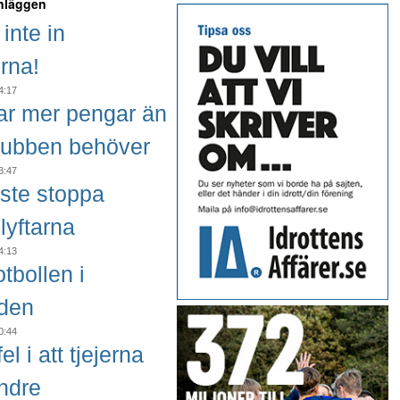
inläggen
inte in
erna!
4:17
ar mer pengar än
lubben behöver
3:47
ste stoppa
lyftarna
4:13
tbollen i
iden
0:44
el i att tjejerna
indre