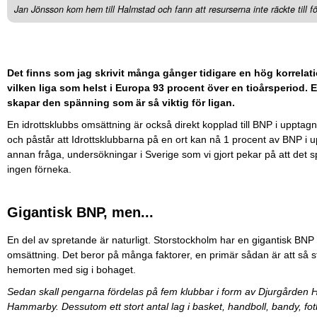
Jan Jönsson kom hem till Halmstad och fann att resurserna inte räckte till f
Det finns som jag skrivit många gånger tidigare en hög korrelat
vilken liga som helst i Europa 93 procent över en tioårsperiod. 
skapar den spänning som är så viktig för ligan.
En idrottsklubbs omsättning är också direkt kopplad till BNP i uppta
och påstår att Idrottsklubbarna på en ort kan nå 1 procent av BNP i 
annan fråga, undersökningar i Sverige som vi gjort pekar på att det s
ingen förneka.
Gigantisk BNP, men...
En del av spretande är naturligt. Storstockholm har en gigantisk BNP
omsättning. Det beror på många faktorer, en primär sådan är att så sto
hemorten med sig i bohaget.
Sedan skall pengarna fördelas på fem klubbar i form av Djurgården H
Hammarby. Dessutom ett stort antal lag i basket, handboll, bandy, fotb