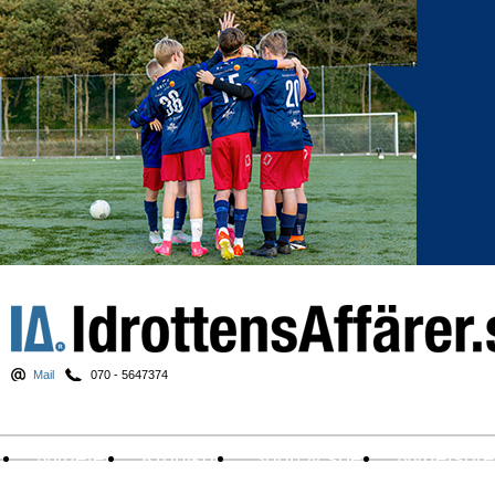
Mail
070 - 5647374
Nyheter
Krönikor
Sport & spel
Nyhetsbr