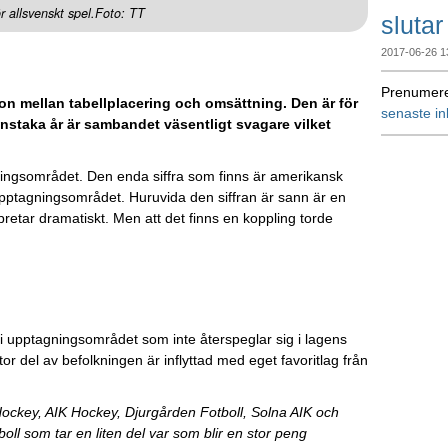
ör allsvenskt spel.Foto: TT
slutar
2017-06-26 1
Prenumere
ion mellan tabellplacering och omsättning. Den är för
senaste i
Enstaka år är sambandet väsentligt svagare vilket
gningsområdet. Den enda siffra som finns är amerikansk
upptagningsområdet. Huruvida den siffran är sann är en
pretar dramatiskt. Men att det finns en koppling torde
 i upptagningsområdet som inte återspeglar sig i lagens
r del av befolkningen är inflyttad med eget favoritlag från
ockey, AIK Hockey, Djurgården Fotboll, Solna AIK och
oll som tar en liten del var som blir en stor peng