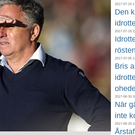
2017-07-24 1
Den k
idrott
2017-07-18 2
Idrot
röste
2017-07-05 1
Bris 
idrott
ohede
2017-06-30 1
När gä
inte 
2017-06-29 1
Årstaf