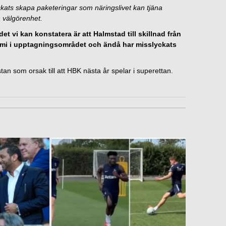
yckats skapa paketeringar som näringslivet kan tjäna
n välgörenhet.
 vi kan konstatera är att Halmstad till skillnad från
omi i upptagningsområdet och ändå har misslyckats
stan som orsak till att HBK nästa år spelar i superettan.