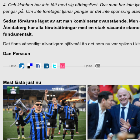
4. Och klubben har inte fått med sig näringslivet. Dvs man har inte l
pengar på. Om inte företaget tjänar pengar är det inte sponsring uta
Sedan förvärras läget av att man kombinerar ovanstående. Men det
Åtvidaberg har alla förutsättningar med en stark växande ekon
fundamentalt.
Det finns väsentligt allvarligare självmål än det som nu var spiken i ki
Dan Persson
Dela
Tipsa
Mest lästa just nu