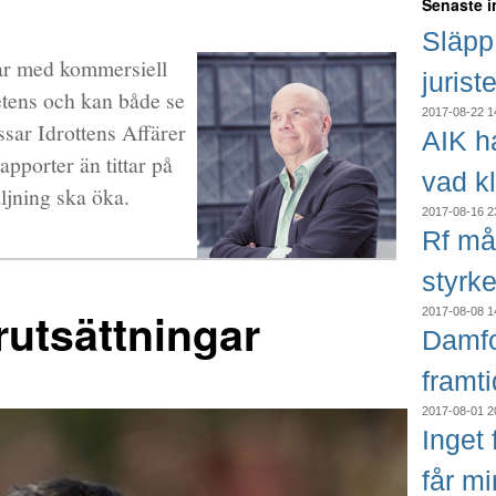
Senaste 
Släpp 
tar med kommersiell
jurist
etens och kan både se
2017-08-22 1
sar Idrottens Affärer
AIK h
apporter än tittar på
vad k
ljning ska öka.
2017-08-16 2
Rf må
styrke
rutsättningar
2017-08-08 1
Damfo
framt
2017-08-01 2
Inget f
får m