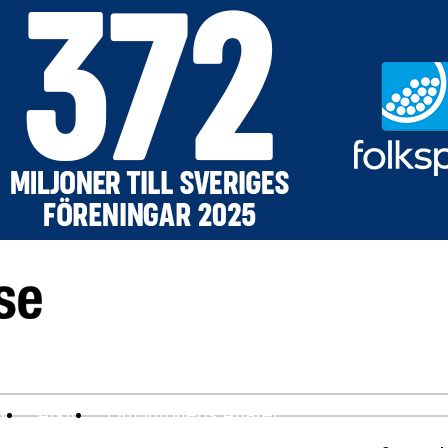
ev
Arkiv
Om Idrottens Affärer