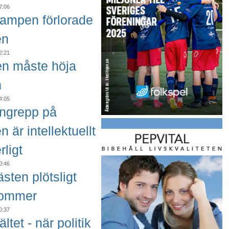
7:06
ampen förlorade
en
2:21
ten måste höja
n
4:05
angrepp på
en är intellektuellt
rligt
0:46
sten plötsligt
kommer
0:37
ältet - när politik