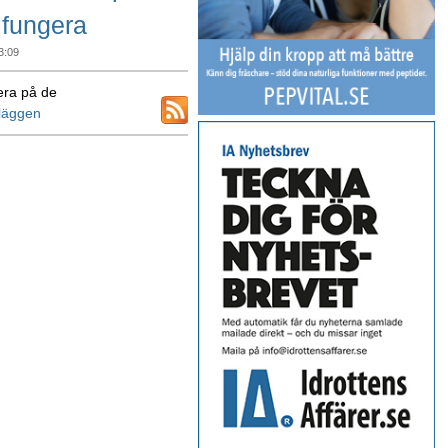
 fungera
3:09
ra på de
nläggen