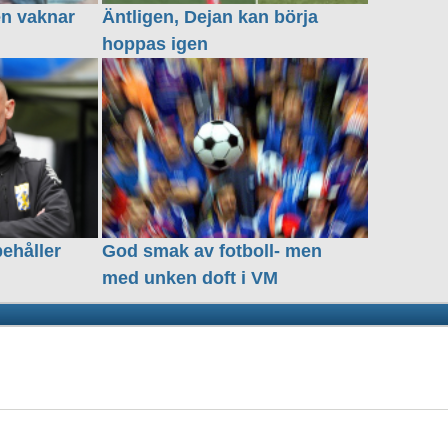
en vaknar
Äntligen, Dejan kan börja
hoppas igen
behåller
God smak av fotboll- men
med unken doft i VM