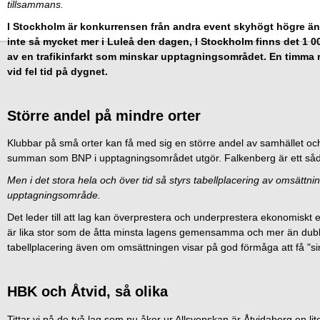
tillsammans.
I Stockholm är konkurrensen från andra event skyhögt högre ä
inte så mycket mer i Luleå den dagen, I Stockholm finns det 1 000 
av en trafikinfarkt som minskar upptagningsområdet. En timma r
vid fel tid på dygnet.
Större andel på mindre orter
Klubbar på små orter kan få med sig en större andel av samhället oc
summan som BNP i upptagningsområdet utgör. Falkenberg är ett så
Men i det stora hela och över tid så styrs tabellplacering av omsättn
upptagningsområde.
Det leder till att lag kan överprestera och underprestera ekonomiskt 
är lika stor som de åtta minsta lagens gemensamma och mer än dubbe
tabellplacering även om omsättningen visar på god förmåga att få "si
HBK och Åtvid, så olika
Tittar vi på de två lag som nu åker ur Allsvenskan är Åtvidaberg en li