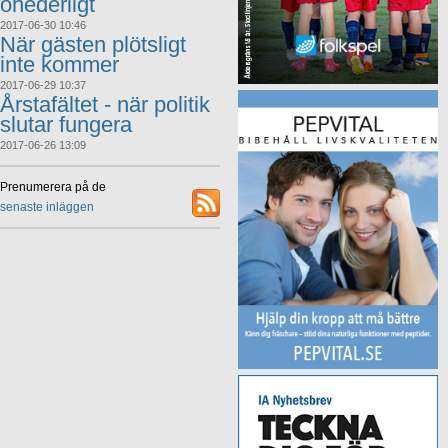
ohederligt
2017-06-30 10:46
När gästen plötsligt
inte kommer
2017-06-29 10:37
Årstafältet - när politik
slutar fungera
2017-06-26 13:09
Prenumerera på de
senaste inläggen