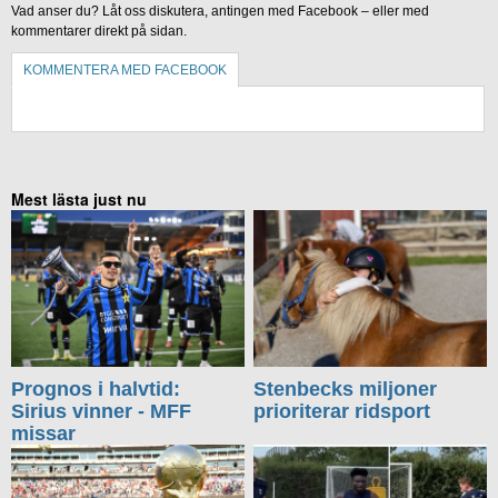
Vad anser du? Låt oss diskutera, antingen med Facebook – eller med
kommentarer direkt på sidan.
KOMMENTERA MED FACEBOOK
KOMMENTERA UTAN FACEBOOK
Mest lästa just nu
Prognos i halvtid:
Stenbecks miljoner
Sirius vinner - MFF
prioriterar ridsport
missar