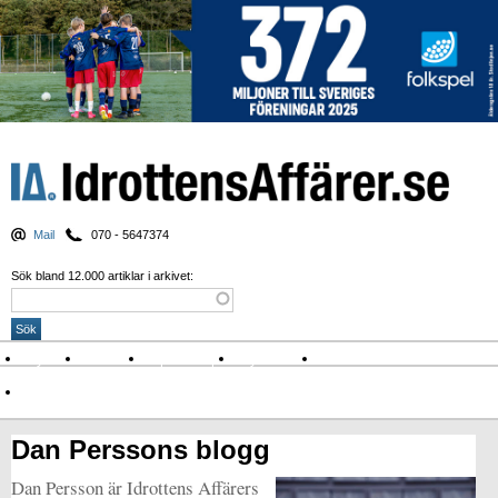
Mail
070 - 5647374
Sök bland 12.000 artiklar i arkivet:
Nyheter
Krönikor
Sport & spel
Nyhetsbrev
Arkiv
Om Idrottens Affärer
Dan Perssons blogg
Dan Persson är Idrottens Affärers