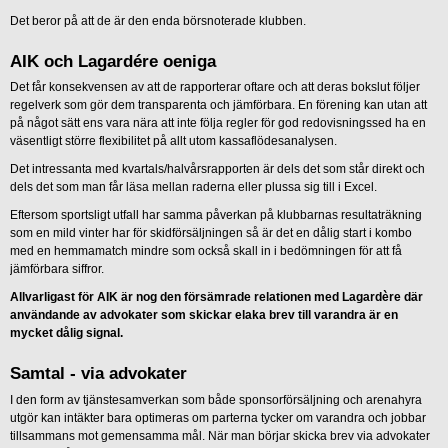
Det beror på att de är den enda börsnoterade klubben.
AIK och Lagardére oeniga
Det får konsekvensen av att de rapporterar oftare och att deras bokslut följer
regelverk som gör dem transparenta och jämförbara. En förening kan utan att
på något sätt ens vara nära att inte följa regler för god redovisningssed ha en
väsentligt större flexibilitet på allt utom kassaflödesanalysen.
Det intressanta med kvartals/halvårsrapporten är dels det som står direkt och
dels det som man får läsa mellan raderna eller plussa sig till i Excel.
Eftersom sportsligt utfall har samma påverkan på klubbarnas resultaträkning
som en mild vinter har för skidförsäljningen så är det en dålig start i kombo
med en hemmamatch mindre som också skall in i bedömningen för att få
jämförbara siffror.
Allvarligast för AIK är nog den försämrade relationen med Lagardère där
användande av advokater som skickar elaka brev till varandra är en
mycket dålig signal.
Samtal - via advokater
I den form av tjänstesamverkan som både sponsorförsäljning och arenahyra
utgör kan intäkter bara optimeras om parterna tycker om varandra och jobbar
tillsammans mot gemensamma mål. När man börjar skicka brev via advokater