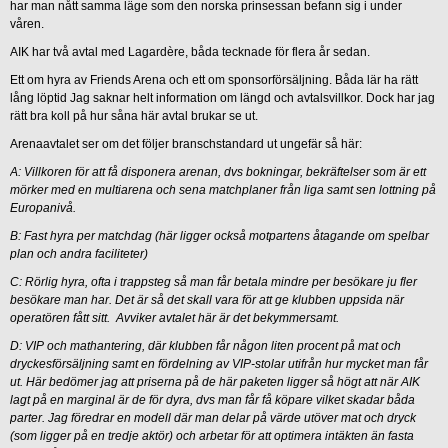
har man nått samma läge som den norska prinsessan befann sig i under
våren.
AIK har två avtal med Lagardère, båda tecknade för flera år sedan.
Ett om hyra av Friends Arena och ett om sponsorförsäljning. Båda lär ha rätt
lång löptid Jag saknar helt information om längd och avtalsvillkor. Dock har jag
rätt bra koll på hur såna här avtal brukar se ut.
Arenaavtalet ser om det följer branschstandard ut ungefär så här:
A: Villkoren för att få disponera arenan, dvs bokningar, bekräftelser som är ett
mörker med en multiarena och sena matchplaner från liga samt sen lottning på
Europanivå.
B: Fast hyra per matchdag (här ligger också motpartens åtagande om spelbar
plan och andra faciliteter)
C: Rörlig hyra, ofta i trappsteg så man får betala mindre per besökare ju fler
besökare man har. Det är så det skall vara för att ge klubben uppsida när
operatören fått sitt. Avviker avtalet här är det bekymmersamt.
D: VIP och mathantering, där klubben får någon liten procent på mat och
dryckesförsäljning samt en fördelning av VIP-stolar utifrån hur mycket man får
ut. Här bedömer jag att priserna på de här paketen ligger så högt att när AIK
lagt på en marginal är de för dyra, dvs man får få köpare vilket skadar båda
parter. Jag föredrar en modell där man delar på värde utöver mat och dryck
(som ligger på en tredje aktör) och arbetar för att optimera intäkten än fasta