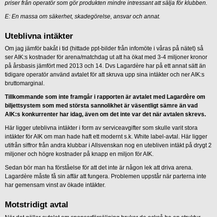
priser från operatör som gör produkten mindre intressant att sälja för klubben.
E: En massa om säkerhet, skadegörelse, ansvar och annat.
Uteblivna intäkter
Om jag jämför bakåt i tid (hittade ppt-bilder från infomöte i våras på nätet) så
ser AIK:s kostnader för arena/matchdag ut att ha ökat med 3-4 miljoner kronor
på årsbasis jämfört med 2013 och 14. Dvs Lagardère har på ett annat sätt än
tidigare operatör använd avtalet för att skruva upp sina intäkter och ner AIK:s
bruttomarginal.
Tillkommande som inte framgår i rapporten är avtalet med Lagardère om
biljettsystem som med största sannolikhet är väsentligt sämre än vad
AIK:s konkurrenter har idag, även om det inte var det när avtalen skrevs.
Här ligger uteblivna intäkter i form av serviceavgifter som skulle varit stora
intäkter för AIK om man hade haft ett modernt s.k. White label-avtal. Här ligger
utifrån siffror från andra klubbar i Allsvenskan nog en utebliven intäkt på drygt 2
miljoner och högre kostnader på knapp en miljon för AIK.
Sedan bör man ha förståelse för att det inte är någon lek att driva arena.
Lagardère måste få sin affär att fungera. Problemen uppstår när parterna inte
har gemensam vinst av ökade intäkter.
Motstridigt avtal