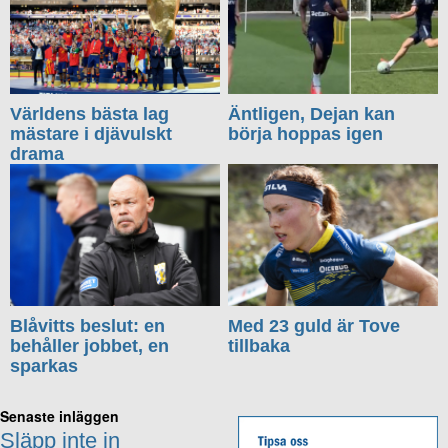
Världens bästa lag
Äntligen, Dejan kan
mästare i djävulskt
börja hoppas igen
drama
Blåvitts beslut: en
Med 23 guld är Tove
behåller jobbet, en
tillbaka
sparkas
Senaste inläggen
Släpp inte in