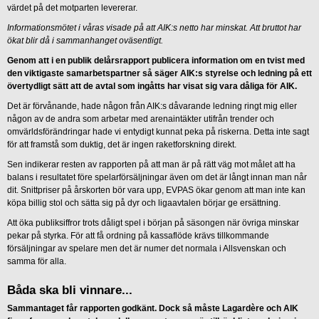
värdet på det motparten levererar.
Informationsmötet i våras visade på att AIK:s netto har minskat. Att bruttot har
ökat blir då i sammanhanget oväsentligt.
Genom att i en publik delårsrapport publicera information om en tvist med
den viktigaste samarbetspartner så säger AIK:s styrelse och ledning på ett
övertydligt sätt att de avtal som ingåtts har visat sig vara dåliga för AIK.
Det är förvånande, hade någon från AIK:s dåvarande ledning ringt mig eller
någon av de andra som arbetar med arenaintäkter utifrån trender och
omvärldsförändringar hade vi entydigt kunnat peka på riskerna. Detta inte sagt
för att framstå som duktig, det är ingen raketforskning direkt.
Sen indikerar resten av rapporten på att man är på rätt väg mot målet att ha
balans i resultatet före spelarförsäljningar även om det är långt innan man når
dit. Snittpriser på årskorten bör vara upp, EVPAS ökar genom att man inte kan
köpa billig stol och sätta sig på dyr och ligaavtalen börjar ge ersättning.
Att öka publiksiffror trots dåligt spel i början på säsongen när övriga minskar
pekar på styrka. För att få ordning på kassaflöde krävs tillkommande
försäljningar av spelare men det är numer det normala i Allsvenskan och
samma för alla.
Båda ska bli vinnare...
Sammantaget får rapporten godkänt. Dock så måste Lagardère och AIK