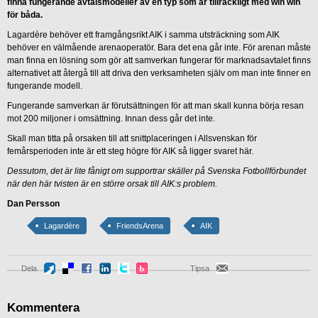
finna fungerande avtalsmodeller av en typ som är tillräckligt med win win
för båda.
Lagardère behöver ett framgångsrikt AIK i samma utsträckning som AIK
behöver en välmående arenaoperatör. Bara det ena går inte. För arenan måste
man finna en lösning som gör att samverkan fungerar för marknadsavtalet finns
alternativet att återgå till att driva den verksamheten själv om man inte finner en
fungerande modell.
Fungerande samverkan är förutsättningen för att man skall kunna börja resan
mot 200 miljoner i omsättning. Innan dess går det inte.
Skall man titta på orsaken till att snittplaceringen i Allsvenskan för
femårsperioden inte är ett steg högre för AIK så ligger svaret här.
Dessutom, det är lite fånigt om supportrar skäller på Svenska Fotbollförbundet
när den här tvisten är en större orsak till AIK:s problem.
Dan Persson
Lagardère
FriendsArena
AIK
Dela
Tipsa
Kommentera