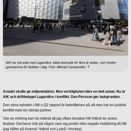
AIK har två avtal med Lagardère, båda tecknade för flera år sedan- och mindre
gynnsamma för klubben i dag. Foto: Michael Campanella / T
Avtalet skulle ge miljonintäkter. Men verkligheten blev en helt annat. Nu är
AIK och driftbolaget Lagardére i konflikt. Dan Persson ger bakgrunden.
Den stora nyheten i AIK:s Q2 rapport är bekräftelsen på att man har en juridisk
konflikt med sin största partner.
Vän av ordning kan ha noterat att jag oftare bevakar AIK fotboll än andra
klubbar. Det beror inte på någon vare sig positiv eller negativ inställning till AIK
(jag håller på Arsenal i fotboll och Luleå i Hockey).