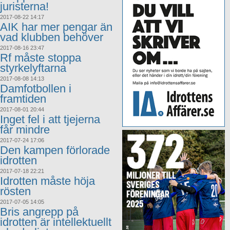
juristerna!
2017-08-22 14:17
AIK har mer pengar än
vad klubben behöver
2017-08-16 23:47
Rf måste stoppa
styrkelyftarna
2017-08-08 14:13
Damfotbollen i
framtiden
2017-08-01 20:44
Inget fel i att tjejerna
får mindre
2017-07-24 17:06
Den kampen förlorade
idrotten
2017-07-18 22:21
Idrotten måste höja
rösten
2017-07-05 14:05
Bris angrepp på
idrotten är intellektuellt