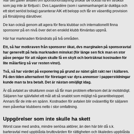
När det gäller avtalet om sponsorförsäljning brukar de också ha en struktur
som jag inte är förtjust i. Dvs Lagardère (som i sammanhanget är duktiga och
ett stort seriöst bolag) garanterar AIK ett belopp och får en väsentlig provision
på försäljning därutöver.
De kan också genom att agera för flera klubbar och internationellt finna
sponsorer på en nivå över det en enskild klubb förväntas uppnå.
Här har marknaden förändrats på två områden.
Ett, så har motkraven från sponsorer ökat, dvs marginalen på sponsoravtal
har generellt på hela marknaden minskat (för länge sen fick man en stor
påse pengar för att någon skulle få en skylt och borträknat kostnaden för
lite målarfärg så var resten vinst).
Två, så har värdet på exponering på grund av nätet gått rakt ner i källaren.
På den tiden alternativet för företaget var dyra annonser i papperstidningar
kunde man ta bra betalt. Det är nästan omöjligt idag.
Är då avtalet av strukturen ovan så får man problem eftersom det är motstridigt.
Säljaren har självfallet ett mål att så snabbt som möjligt nå garantibeloppet.
Annars får de inte en spänn. Kostnaden för avtalen blir oväsentlig för säljaren
men påverkar klubbens netto i stor omfattning.
Uppgörelser som inte skulle ha skett
Worst case med andra, mindre seriösa aktörer, än den här blir då s.k.
barteravtal med uppblåsta bruttovärden för rättigheten och likaledes uppblåsta