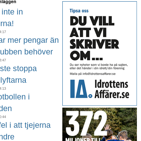
inläggen
inte in
erna!
4:17
ar mer pengar än
lubben behöver
3:47
ste stoppa
lyftarna
4:13
tbollen i
iden
0:44
el i att tjejerna
indre