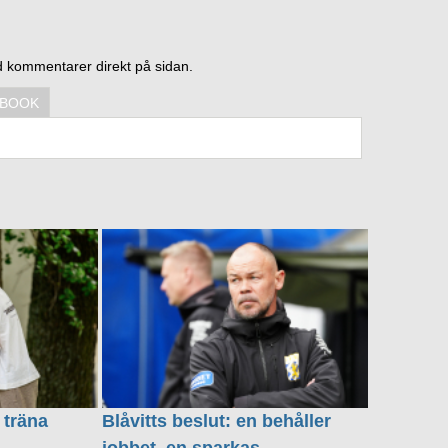
d kommentarer direkt på sidan.
EBOOK
 träna
Blåvitts beslut: en behåller