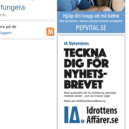
 fungera
3:09
ra på de
nläggen