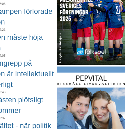
7:06
ampen förlorade
en
2:21
ten måste höja
n
4:05
angrepp på
en är intellektuellt
rligt
0:46
sten plötsligt
kommer
0:37
ältet - när politik