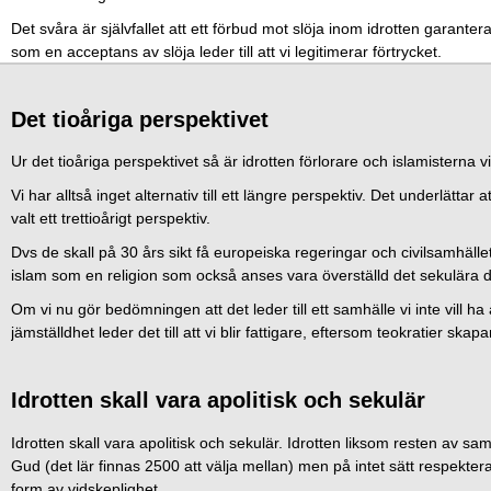
Det svåra är självfallet att ett förbud mot slöja inom idrotten garanterat
som en acceptans av slöja leder till att vi legitimerar förtrycket.
Det tioåriga perspektivet
Ur det tioåriga perspektivet så är idrotten förlorare och islamisterna v
Vi har alltså inget alternativ till ett längre perspektiv. Det underlätt
valt ett trettioårigt perspektiv.
Dvs de skall på 30 års sikt få europeiska regeringar och civilsamhälle
islam som en religion som också anses vara överställd det sekulära 
Om vi nu gör bedömningen att det leder till ett samhälle vi inte vill h
jämställdhet leder det till att vi blir fattigare, eftersom teokratier sk
Idrotten skall vara apolitisk och sekulär
Idrotten skall vara apolitisk och sekulär. Idrotten liksom resten av samhäl
Gud (det lär finnas 2500 att välja mellan) men på intet sätt respekter
form av vidskeplighet.