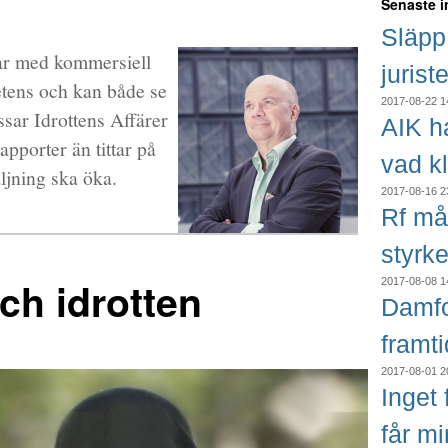
Senaste 
Släpp 
tar med kommersiell
jurist
etens och kan både se
2017-08-22 1
sar Idrottens Affärer
AIK h
apporter än tittar på
vad k
ljning ska öka.
2017-08-16 2
Rf må
styrke
ch idrotten
2017-08-08 1
Damfo
framt
2017-08-01 2
Inget f
får m