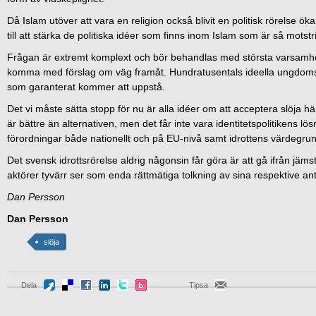
Då Islam utöver att vara en religion också blivit en politisk rörelse öka
till att stärka de politiska idéer som finns inom Islam som är så motstr
Frågan är extremt komplext och bör behandlas med största varsamhe
komma med förslag om väg framåt. Hundratusentals ideella ungdomsl
som garanterat kommer att uppstå.
Det vi måste sätta stopp för nu är alla idéer om att acceptera slöja h
är bättre än alternativen, men det får inte vara identitetspolitikens l
förordningar både nationellt och på EU-nivå samt idrottens värdegrun
Det svensk idrottsrörelse aldrig någonsin får göra är att gå ifrån jäms
aktörer tyvärr ser som enda rättmätiga tolkning av sina respektive an
Dan Persson
Dan Persson
slöja
Dela
Tipsa