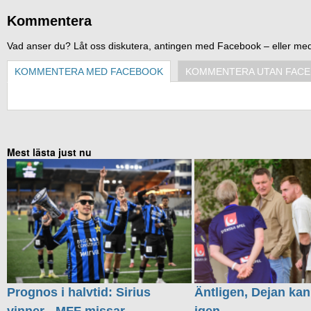
Kommentera
Vad anser du? Låt oss diskutera, antingen med Facebook – eller me
KOMMENTERA MED FACEBOOK
KOMMENTERA UTAN FAC
Mest lästa just nu
Prognos i halvtid: Sirius
Äntligen, Dejan kan