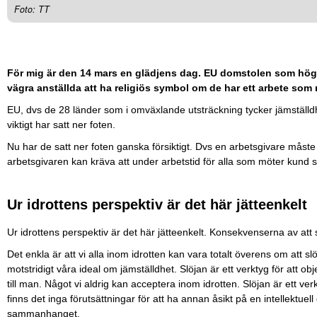
Foto: TT
För mig är den 14 mars en glädjens dag. EU domstolen som högsta
vägra anställda att ha religiös symbol om de har ett arbete som
EU, dvs de 28 länder som i omväxlande utsträckning tycker jämställdh
viktigt har satt ner foten.
Nu har de satt ner foten ganska försiktigt. Dvs en arbetsgivare måste
arbetsgivaren kan kräva att under arbetstid för alla som möter kund s
Ur idrottens perspektiv är det här jätteenkelt
Ur idrottens perspektiv är det här jätteenkelt. Konsekvenserna av att s
Det enkla är att vi alla inom idrotten kan vara totalt överens om att slö
motstridigt våra ideal om jämställdhet. Slöjan är ett verktyg för att
till man. Något vi aldrig kan acceptera inom idrotten. Slöjan är ett v
finns det inga förutsättningar för att ha annan åsikt på en intellektuell
sammanhanget.