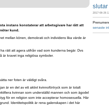
slutar
2017-06-26 1
Prenumere
 instans konstaterar att arbetsgivare har rätt att
senaste i
 möter kund.
et mellan könen, demokrati och individens lika värde är
 ha rätt att agera utifrån vad som kunderna begär. Dvs
å är kravet inga religiösa symboler.
ätta ner foten är väldigt svåra.
jan är en del av ett aktivt kvinnoförtryck som är totalt
 objektifiera kvinnan som underställd mannen och som ägodel
erktyg för en religion som inte accepterar homosexuella. Här
 grund. Identitetspolitik är rena galenskapen i det här