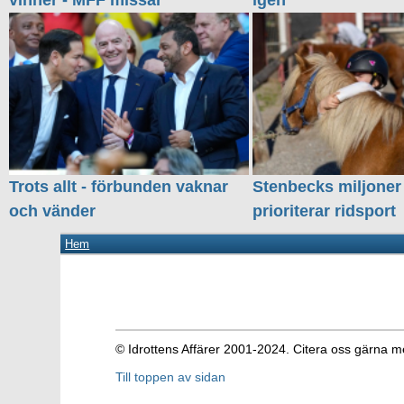
vinner - MFF missar
igen
Trots allt - förbunden vaknar
Stenbecks miljoner
och vänder
prioriterar ridsport
Hem
© Idrottens Affärer 2001-2024. Citera oss gärna m
Till toppen av sidan