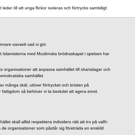
 leder till att unga flickor isoleras och förtrycks samtidigt
innare oavsett vad vi gör.
ar att Islamisterna med Muslimska brödraskapet i spetsen har
ts organisationer att anpassa samhället till sharialagar och
demokratiska samhället.
a av många skäl, utöver förtrycket och bristen på
apar fattigdom så behöver vi ta beslutet att agera emot.
let skall alltid respektera individers rätt att tro på valfri
a de organisationer som påstår sig företräda en enskild