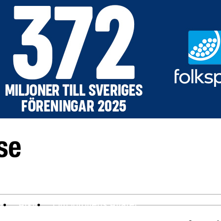
ev
Arkiv
Om Idrottens Affärer