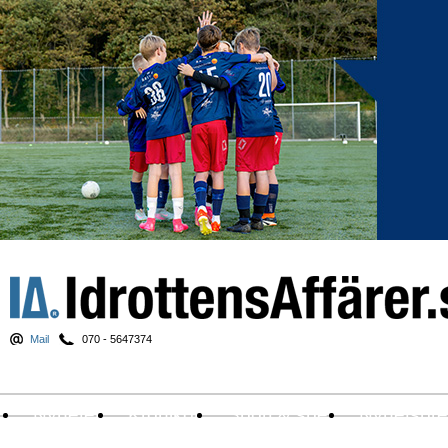
Mail
070 - 5647374
Nyheter
Krönikor
Sport & spel
Nyhetsbr