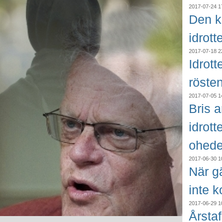
2017-07-24 1
Den k
idrott
2017-07-18 2
Idrot
röste
2017-07-05 1
Bris 
idrott
ohede
2017-06-30 1
När gä
inte 
2017-06-29 1
Årstaf