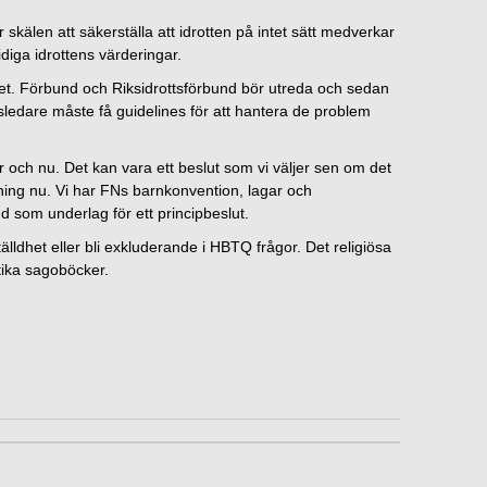
r skälen att säkerställa att idrotten på intet sätt medverkar
idiga idrottens värderingar.
t. Förbund och Riksidrottsförbund bör utreda och sedan
edare måste få guidelines för att hantera de problem
är och nu. Det kan vara ett beslut som vi väljer sen om det
ösning nu. Vi har FNs barnkonvention, lagar och
d som underlag för ett principbeslut.
tälldhet eller bli exkluderande i HBTQ frågor. Det religiösa
tika sagoböcker.