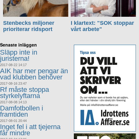
Stenbecks miljoner
I klartext: "SOK stoppar
prioriterar ridsport
vårt arbete"
Senaste inläggen
Släpp inte in
juristerna!
2017-08-22 14:17
AIK har mer pengar än
vad klubben behöver
2017-08-16 23:47
Rf måste stoppa
styrkelyftarna
2017-08-08 14:13
Damfotbollen i
framtiden
2017-08-01 20:44
Inget fel i att tjejerna
får mindre