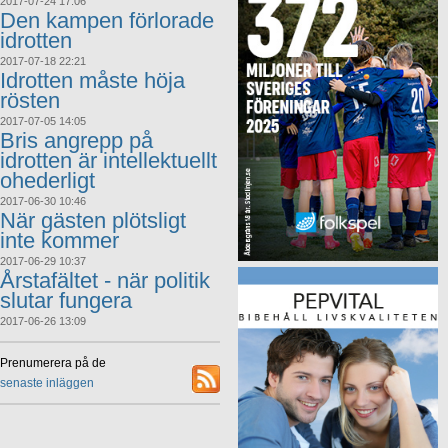
2017-07-24 17:06
Den kampen förlorade
idrotten
2017-07-18 22:21
Idrotten måste höja
rösten
2017-07-05 14:05
Bris angrepp på
idrotten är intellektuellt
ohederligt
2017-06-30 10:46
När gästen plötsligt
inte kommer
2017-06-29 10:37
Årstafältet - när politik
slutar fungera
2017-06-26 13:09
Prenumerera på de
senaste inläggen