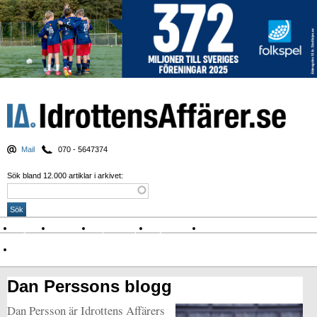
Mail
070 - 5647374
Sök bland 12.000 artiklar i arkivet:
Nyheter
Krönikor
Sport & spel
Nyhetsbrev
Arkiv
Om Idrottens Affärer
Dan Perssons blogg
Dan Persson är Idrottens Affärers