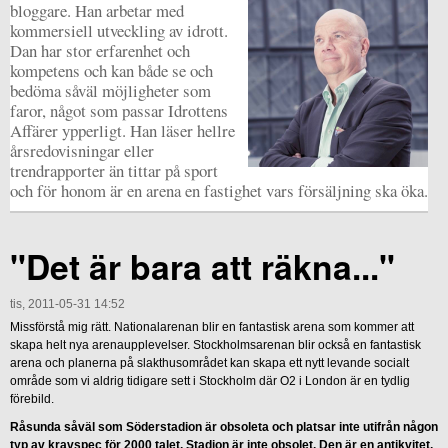
bloggare. Han arbetar med
kommersiell utveckling av idrott.
Dan har stor erfarenhet och
kompetens och kan både se och
bedöma såväl möjligheter som
faror, något som passar Idrottens
Affärer ypperligt. Han läser hellre
årsredovisningar eller
trendrapporter än tittar på sport
och för honom är en arena en fastighet vars försäljning ska öka.
"Det är bara att räkna..."
tis, 2011-05-31 14:52
Missförstå mig rätt. Nationalarenan blir en fantastisk arena som kommer att
skapa helt nya arenaupplevelser. Stockholmsarenan blir också en fantastisk
arena och planerna på slakthusområdet kan skapa ett nytt levande socialt
område som vi aldrig tidigare sett i Stockholm där O2 i London är en tydlig
förebild.
Råsunda såväl som Söderstadion är obsoleta och platsar inte utifrån någon
typ av kravspec för 2000 talet. Stadion är inte obsolet. Den är en antikvitet.