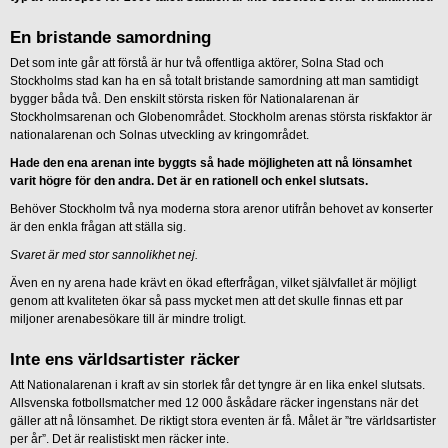
En bristande samordning
Det som inte går att förstå är hur två offentliga aktörer, Solna Stad och
Stockholms stad kan ha en så totalt bristande samordning att man samtidigt
bygger båda två. Den enskilt största risken för Nationalarenan är
Stockholmsarenan och Globenområdet. Stockholm arenas största riskfaktor är
nationalarenan och Solnas utveckling av kringområdet.
Hade den ena arenan inte byggts så hade möjligheten att nå lönsamhet
varit högre för den andra. Det är en rationell och enkel slutsats.
Behöver Stockholm två nya moderna stora arenor utifrån behovet av konserter
är den enkla frågan att ställa sig.
Svaret är med stor sannolikhet nej.
Även en ny arena hade krävt en ökad efterfrågan, vilket självfallet är möjligt
genom att kvaliteten ökar så pass mycket men att det skulle finnas ett par
miljoner arenabesökare till är mindre troligt.
Inte ens världsartister räcker
Att Nationalarenan i kraft av sin storlek får det tyngre är en lika enkel slutsats.
Allsvenska fotbollsmatcher med 12 000 åskådare räcker ingenstans när det
gäller att nå lönsamhet. De riktigt stora eventen är få. Målet är ”tre världsartister
per år”. Det är realistiskt men räcker inte.