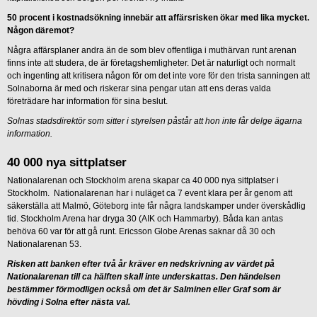
50 procent i kostnadsökning innebär att affärsrisken ökar med lika mycket.
Någon däremot?
Några affärsplaner andra än de som blev offentliga i muthärvan runt arenan
finns inte att studera, de är företagshemligheter. Det är naturligt och normalt
och ingenting att kritisera någon för om det inte vore för den trista sanningen att
Solnaborna är med och riskerar sina pengar utan att ens deras valda
företrädare har information för sina beslut.
Solnas stadsdirektör som sitter i styrelsen påstår att hon inte får delge ägarna
information.
40 000 nya sittplatser
Nationalarenan och Stockholm arena skapar ca 40 000 nya sittplatser i
Stockholm. Nationalarenan har i nuläget ca 7 event klara per år genom att
säkerställa att Malmö, Göteborg inte får några landskamper under överskådlig
tid. Stockholm Arena har dryga 30 (AIK och Hammarby). Båda kan antas
behöva 60 var för att gå runt. Ericsson Globe Arenas saknar då 30 och
Nationalarenan 53.
Risken att banken efter två år kräver en nedskrivning av värdet på
Nationalarenan till ca hälften skall inte underskattas. Den händelsen
bestämmer förmodligen också om det är Salminen eller Graf som är
hövding i Solna efter nästa val.