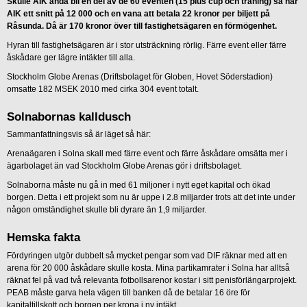
Skulle AIK ändå bli en del av de 60 eventen (15 plus cup och träning) så har
AIK ett snitt på 12 000 och en vana att betala 22 kronor per biljett på
Råsunda. Då är 170 kronor över till fastighetsägaren en förmögenhet.
Hyran till fastighetsägaren är i stor utsträckning rörlig. Färre event eller färre
åskådare ger lägre intäkter till alla.
Stockholm Globe Arenas (Driftsbolaget för Globen, Hovet Söderstadion)
omsatte 182 MSEK 2010 med cirka 304 event totalt.
Solnabornas kalldusch
Sammanfattningsvis så är läget så här:
Arenaägaren i Solna skall med färre event och färre åskådare omsätta mer i
ägarbolaget än vad Stockholm Globe Arenas gör i driftsbolaget.
Solnaborna måste nu gå in med 61 miljoner i nytt eget kapital och ökad
borgen. Detta i ett projekt som nu är uppe i 2.8 miljarder trots att det inte under
någon omständighet skulle bli dyrare än 1,9 miljarder.
Hemska fakta
Fördyringen utgör dubbelt så mycket pengar som vad DIF räknar med att en
arena för 20 000 åskådare skulle kosta. Mina partikamrater i Solna har alltså
räknat fel på vad två relevanta fotbollsarenor kostar i sitt penisförlängarprojekt.
PEAB måste garva hela vägen till banken då de betalar 16 öre för
kapitaltillskott och borgen per krona i ny intäkt.