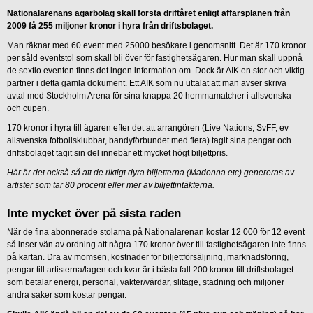
Nationalarenans ägarbolag skall första driftåret enligt affärsplanen från
2009 få 255 miljoner kronor i hyra från driftsbolaget.
Man räknar med 60 event med 25000 besökare i genomsnitt. Det är 170 kronor
per såld eventstol som skall bli över för fastighetsägaren. Hur man skall uppnå
de sextio eventen finns det ingen information om. Dock är AIK en stor och viktig
partner i detta gamla dokument. Ett AIK som nu uttalat att man avser skriva
avtal med Stockholm Arena för sina knappa 20 hemmamatcher i allsvenska
och cupen.
170 kronor i hyra till ägaren efter det att arrangören (Live Nations, SvFF, ev
allsvenska fotbollsklubbar, bandyförbundet med flera) tagit sina pengar och
driftsbolaget tagit sin del innebär ett mycket högt biljettpris.
Här är det också så att de riktigt dyra biljetterna (Madonna etc) genereras av
artister som tar 80 procent eller mer av biljettintäkterna.
Inte mycket över på sista raden
När de fina abonnerade stolarna på Nationalarenan kostar 12 000 för 12 event
så inser vän av ordning att några 170 kronor över till fastighetsägaren inte finns
på kartan. Dra av momsen, kostnader för biljettförsäljning, marknadsföring,
pengar till artisterna/lagen och kvar är i bästa fall 200 kronor till driftsbolaget
som betalar energi, personal, vakter/värdar, slitage, städning och miljoner
andra saker som kostar pengar.