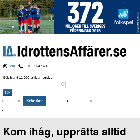
Mail
070 - 5647374
Sök bland 12.000 artiklar i arkivet:
Nyheter
Krönikor
Sport & spel
Nyhetsbrev
Arkiv
Om Idrottens Affärer
Kom ihåg, upprätta alltid