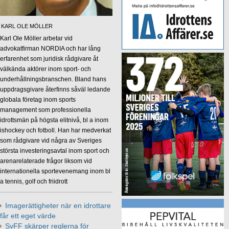
KARL OLE MÖLLER
Karl Ole Möller arbetar vid
advokatfirman NORDIA och har lång
erfarenhet som juridisk rådgivare åt
välkända aktörer inom sport- och
underhållningsbranschen. Bland hans
uppdragsgivare återfinns såväl ledande
globala företag inom sports
management som professionella
idrottsmän på högsta elitnivå, bl a inom
ishockey och fotboll. Han har medverkat
som rådgivare vid några av Sveriges
största investeringsavtal inom sport och
arenarelaterade frågor liksom vid
internationella sportevenemang inom bl
a tennis, golf och friidrott
Imagerättigheter när en idrottare
får ett eget värde
SvFF skärper reglerna för