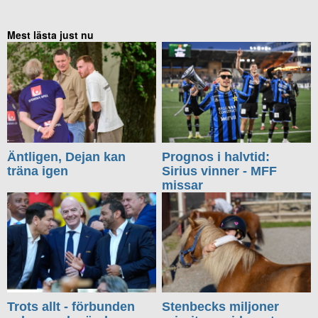
Mest lästa just nu
Äntligen, Dejan kan
Prognos i halvtid:
träna igen
Sirius vinner - MFF
missar
Trots allt - förbunden
Stenbecks miljoner