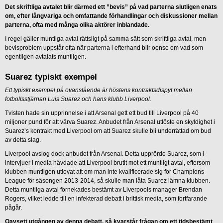
Det skriftliga avtalet blir därmed ett ”bevis” på vad parterna slutligen enats
om, efter långvariga och omfattande förhandlingar och diskussioner mellan
parterna, ofta med många olika aktörer inblandade.
I regel gäller muntliga avtal rättsligt på samma sätt som skriftliga avtal, men
bevisproblem uppstår ofta när parterna i efterhand blir oense om vad som
egentligen avtalats muntligen.
Suarez typiskt exempel
Ett typiskt exempel på ovanstående är höstens kontraktsdispyt mellan
fotbollsstjärnan Luis Suarez och hans klubb Liverpool.
Tvisten hade sin upprinnelse i att Arsenal gett ett bud till Liverpool på 40
miljoner pund för att värva Suarez. Anbudet från Arsenal utlöste en skyldighet i
Suarez’s kontrakt med Liverpool om att Suarez skulle bli underrättad om bud
av detta slag.
Liverpool avslog dock anbudet från Arsenal. Detta upprörde Suarez, som i
intervjuer i media hävdade att Liverpool brutit mot ett muntligt avtal, eftersom
klubben muntligen utlovat att om man inte kvalificerade sig för Champions
League för säsongen 2013-2014, så skulle man låta Suarez lämna klubben.
Detta muntliga avtal förnekades bestämt av Liverpools manager Brendan
Rogers, vilket ledde till en infekterad debatt i brittisk media, som fortfarande
pågår.
Oavsett utgången av denna debatt, så kvarstår frågan om ett tidsbestämt