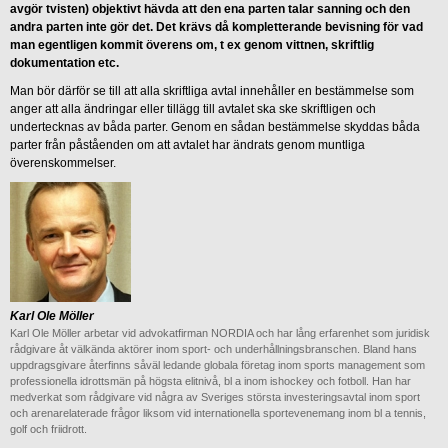
avgör tvisten) objektivt hävda att den ena parten talar sanning och den
andra parten inte gör det. Det krävs då kompletterande bevisning för vad
man egentligen kommit överens om, t ex genom vittnen, skriftlig
dokumentation etc.
Man bör därför se till att alla skriftliga avtal innehåller en bestämmelse som
anger att alla ändringar eller tillägg till avtalet ska ske skriftligen och
undertecknas av båda parter. Genom en sådan bestämmelse skyddas båda
parter från påståenden om att avtalet har ändrats genom muntliga
överenskommelser.
Karl Ole Möller
Karl Ole Möller arbetar vid advokatfirman NORDIA och har lång erfarenhet som juridisk
rådgivare åt välkända aktörer inom sport- och underhållningsbranschen. Bland hans
uppdragsgivare återfinns såväl ledande globala företag inom sports management som
professionella idrottsmän på högsta elitnivå, bl a inom ishockey och fotboll. Han har
medverkat som rådgivare vid några av Sveriges största investeringsavtal inom sport
och arenarelaterade frågor liksom vid internationella sportevenemang inom bl a tennis,
golf och friidrott.