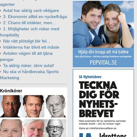
agenter
Avtal har aldrig varit viktigare
3. Ekonomin alltid en nyckelfråga
2: Chans till intäkter, men...
1: Möjligheter och risker med
hospitality
När rätt plötsligt blir fel...
Intäkterna har blivit ett måste
Avtalen vägen till att tjäna
pengar
Ta aldrig risker, skriv avtal!
Nu ska vi hårdbevaka Sports
Marketing
Krönikörer