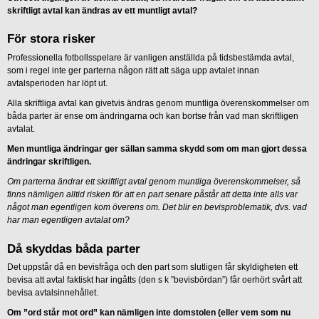
skriftligt avtal kan ändras av ett muntligt avtal?
För stora risker
Professionella fotbollsspelare är vanligen anställda på tidsbestämda avtal,
som i regel inte ger parterna någon rätt att säga upp avtalet innan
avtalsperioden har löpt ut.
Alla skriftliga avtal kan givetvis ändras genom muntliga överenskommelser om
båda parter är ense om ändringarna och kan bortse från vad man skriftligen
avtalat.
Men muntliga ändringar ger sällan samma skydd som om man gjort dessa
ändringar skriftligen.
Om parterna ändrar ett skriftligt avtal genom muntliga överenskommelser, så
finns nämligen alltid risken för att en part senare påstår att detta inte alls var
något man egentligen kom överens om. Det blir en bevisproblematik, dvs. vad
har man egentligen avtalat om?
Då skyddas båda parter
Det uppstår då en bevisfråga och den part som slutligen får skyldigheten ett
bevisa att avtal faktiskt har ingåtts (den s k ”bevisbördan”) får oerhört svårt att
bevisa avtalsinnehållet.
Om ”ord står mot ord” kan nämligen inte domstolen (eller vem som nu