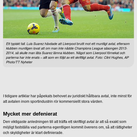
Ett typiskt fall. Luis Suarez hävdade att Liverpool brutit mot ett muntligt avtal, eftersom
klubben muntligen lovat att om man inte nådde Champions League säsongen 2013-
2014, så skulle man låta Suarez lämna klubben. Något som Liverpool förnekat och
parterna har inte enats – allt som en följd av ett skriftligt avtal. Foto: Clint Hughes, AP
Photo/TT Nyheter
I tidigare artiklar har påpekats behovet av juridiskt hållbara avtal, inte minst för
att avtalen inom sportindustrin rör kommersiellt stora värden.
Mycket mer defenierat
Den viktigaste anledningen till att träffa ett skriftligt avtal är att så exakt som
möjligt fastställa vad parterna egentligen kommit överens om, så att rättigheter
och skyldigheter är klart definierade.