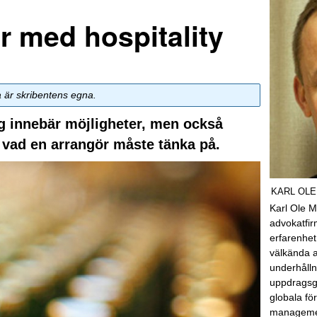
er med hospitality
a är skribentens egna.
g innebär möjligheter, men också
sa vad en arrangör måste tänka på.
KARL OLE
Karl Ole M
advokatfi
erfarenhet
välkända a
underhåll
uppdragsgi
globala fö
managemen