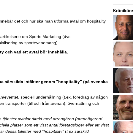
Kröniköre
d innebär det och hur ska man utforma avtal om hospitality,
e artikelserie om Sports Marketing (dvs.
sialisering av sportevenemang).
ity och vad ett avtal bör innehålla.
pa särskilda intäkter genom ”hospitality” (på svenska
an/eventet, speciell underhållning (t.ex. föredrag av någon
 transporter (till och från arenan), övernattning och
ssa tjänster avtalar direkt med arrangören (arenaägaren/
ciella platser som ett visst antal företagsloger eller ett visst
dessa biljetter med ”hospitality” (t ex särskild