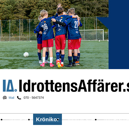
Mail
070 - 5647374
Nyheter
Krönikor
Sport & spel
Nyhetsbr