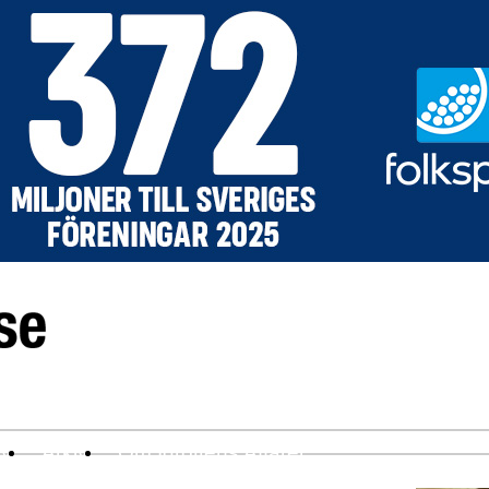
ev
Arkiv
Om Idrottens Affärer