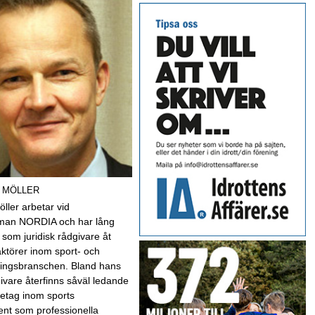
 MÖLLER
öller arbetar vid
rman NORDIA och har lång
 som juridisk rådgivare åt
ktörer inom sport- och
ningsbranschen. Bland hans
vare återfinns såväl ledande
retag inom sports
t som professionella