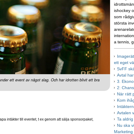
idrottsmän
ishockey o
som rådgiv
största in
arenarelat
internatio
a tennis, g
Imagerätt
ett eget v
SvFF skä
Avtal har
r under ett event av något slag. Och har idrotten blivit ett bra
3. Ekono
2: Chans 
När rätt pl
Kom ihåg,
Intäktern
Avtalen v
Ta aldrig 
pa intäkter till eventet, t ex genom att sälja sponsorpaket,
Nu ska v
Marketing