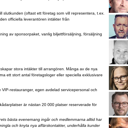
l slutkunden (oftast ett företag som vill representera, t.ex.
en officiella leverantören intäkter från
ing av sponsorpaket, vanlig biljettförsäljning, försäljning
skapar stora intäkter till arrangören. Många av de nya
 ett stort antal företagsloger eller speciella exklusivare
de VIP-restauranger, egen avdelad servicepersonal och
ådarplatser är nästan 20 000 platser reserverade för
årets bästa evenemang ingår och medlemmarna alltid har
 mingla och knyta nya affärskontakter, underhålla kunder