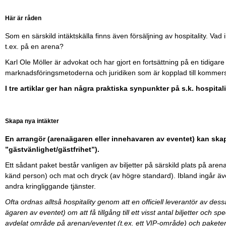
Här är råden
Som en särskild intäktskälla finns även försäljning av hospitality. Va
t.ex. på en arena?
Karl Ole Möller är advokat och har gjort en fortsättning på en tidigar
marknadsföringsmetoderna och juridiken som är kopplad till kommer
I tre artiklar ger han några praktiska synpunkter på s.k. hospital
Skapa nya intäkter
En arrangör (arenaägaren eller innehavaren av eventet) kan ska
”gästvänlighet/gästfrihet”).
Ett sådant paket består vanligen av biljetter på särskild plats på aren
känd person) och mat och dryck (av högre standard). Ibland ingår även
andra kringliggande tjänster.
Ofta ordnas alltså hospitality genom att en officiell leverantör av de
ägaren av eventet) om att få tillgång till ett visst antal biljetter och spe
avdelat område på arenan/eventet (t.ex. ett VIP-område) och paketerar 