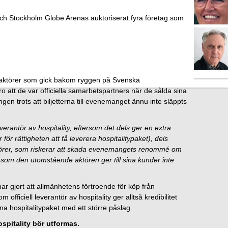
h Stockholm Globe Arenas auktoriserat fyra företag som
al aktörer som gick bakom ryggen på Svenska
 att de var officiella samarbetspartners när de sålda sina
gen trots att biljetterna till evenemanget ännu inte släppts
leverantör av hospitality, eftersom det dels ger en extra
 för rättigheten att få leverera hospitalitypaket), dels
aktörer, som riskerar att skada evenemangets renommé om
ity som den utomstående aktören ger till sina kunder inte
har gjort att allmänhetens förtroende för köp från
 officiell leverantör av hospitality ger alltså kredibilitet
na hospitalitypaket med ett större påslag.
ospitality bör utformas.