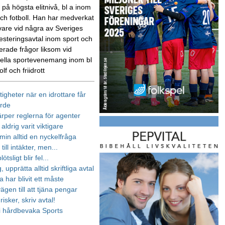
 på högsta elitnivå, bl a inom
ch fotboll. Han har medverkat
are vid några av Sveriges
vesteringsavtal inom sport och
erade frågor liksom vid
nella sportevenemang inom bl
olf och friidrott
igheter när en idrottare får
ärde
rper reglerna för agenter
 aldrig varit viktigare
min alltid en nyckelfråga
till intäkter, men...
ötsligt blir fel...
 upprätta alltid skriftliga avtal
a har blivit ett måste
ägen till att tjäna pengar
risker, skriv avtal!
i hårdbevaka Sports