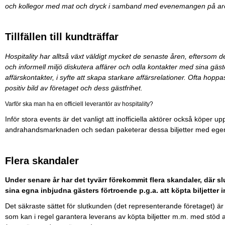
och kollegor med mat och dryck i samband med evenemangen på ar
Tillfällen till kundträffar
Hospitality har alltså växt väldigt mycket de senaste åren, eftersom det
och informell miljö diskutera affärer och odla kontakter med sina gäst
affärskontakter, i syfte att skapa starkare affärsrelationer. Ofta hopp
positiv bild av företaget och dess gästfrihet.
Varför ska man ha en officiell leverantör av hospitality?
Inför stora events är det vanligt att inofficiella aktörer också köper up
andrahandsmarknaden och sedan paketerar dessa biljetter med egen 
Flera skandaler
Under senare år har det tyvärr förekommit flera skandaler, där 
sina egna inbjudna gästers förtroende p.g.a. att köpta biljetter 
Det säkraste sättet för slutkunden (det representerande företaget) är al
som kan i regel garantera leverans av köpta biljetter m.m. med stöd a