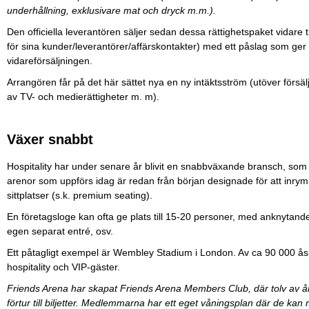
underhållning, exklusivare mat och dryck m.m.).
Den officiella leverantören säljer sedan dessa rättighetspaket vidare til
för sina kunder/leverantörer/affärskontakter) med ett påslag som ger d
vidareförsäljningen.
Arrangören får på det här sättet nya en ny intäktsström (utöver försäljn
av TV- och medierättigheter m. m).
Växer snabbt
Hospitality har under senare år blivit en snabbväxande bransch, som 
arenor som uppförs idag är redan från början designade för att inrymma
sittplatser (s.k. premium seating).
En företagsloge kan ofta ge plats till 15-20 personer, med anknytan
egen separat entré, osv.
Ett påtagligt exempel är Wembley Stadium i London. Av ca 90 000 åsk
hospitality och VIP-gäster.
Friends Arena har skapat Friends Arena Members Club, där tolv av 
förtur till biljetter. Medlemmarna har ett eget våningsplan där de kan