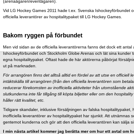
(arenaägaren/eventägaren).
Vid LG Hockey Games 2011 hade t.ex. Svenska Ishockeyförbundet oc
officiella leverantörer av hospitalitypaket till LG Hockey Games.
Bakom ryggen på förbundet
Men vid sidan av de officiella leverantörerna fanns det dock ett ant
Ishockeyförbundet och Stockholm Globe Arenas och lät sina kunder tro
egna hospitalitypaket. Oftast hade de här aktörerna påbörjat försäljnin
ut på marknaden.
För arrangören finns det alltså alltid en fördel av att utse en officiell 
intäktskälla till arrangören (från den officiella leverantören som betalar
reducerar förekomsten av inofficiella aktiviteter från utomstående 
slutkunderna inte får tillgång till köpta biljetter eller om den hospital
håller rätt kvalitet, etc.
Tidigare skandaler, inklusive försäljningen av falska hospitalitypaket, 
inofficiella leverantörer av hospitalitypaket har sjunkit. Att utnämnas som
gentemot kunderna och gör att den officiella leverantören kan sälja si
I min nästa artikel kommer jag berätta mer om hur ett avtal om h