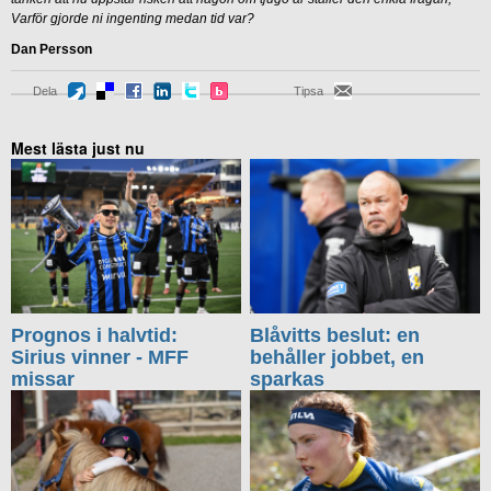
Varför gjorde ni ingenting medan tid var?
Dan Persson
Dela
Tipsa
Mest lästa just nu
Prognos i halvtid:
Blåvitts beslut: en
Sirius vinner - MFF
behåller jobbet, en
missar
sparkas