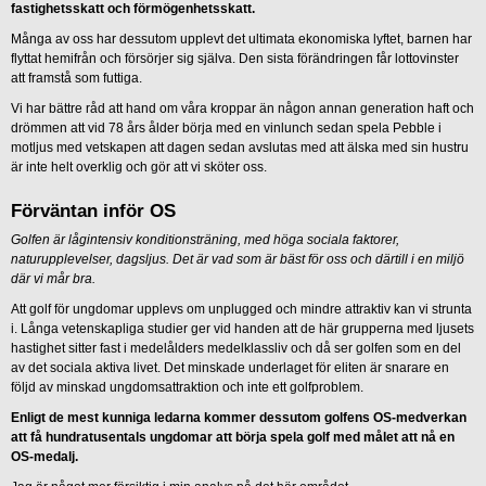
fastighetsskatt och förmögenhetsskatt.
Många av oss har dessutom upplevt det ultimata ekonomiska lyftet, barnen har
flyttat hemifrån och försörjer sig själva. Den sista förändringen får lottovinster
att framstå som futtiga.
Vi har bättre råd att hand om våra kroppar än någon annan generation haft och
drömmen att vid 78 års ålder börja med en vinlunch sedan spela Pebble i
motljus med vetskapen att dagen sedan avslutas med att älska med sin hustru
är inte helt overklig och gör att vi sköter oss.
Förväntan inför OS
Golfen är lågintensiv konditionsträning, med höga sociala faktorer,
naturupplevelser, dagsljus. Det är vad som är bäst för oss och därtill i en miljö
där vi mår bra.
Att golf för ungdomar upplevs om unplugged och mindre attraktiv kan vi strunta
i. Långa vetenskapliga studier ger vid handen att de här grupperna med ljusets
hastighet sitter fast i medelålders medelklassliv och då ser golfen som en del
av det sociala aktiva livet. Det minskade underlaget för eliten är snarare en
följd av minskad ungdomsattraktion och inte ett golfproblem.
Enligt de mest kunniga ledarna kommer dessutom golfens OS-medverkan
att få hundratusentals ungdomar att börja spela golf med målet att nå en
OS-medalj.