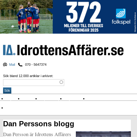
Mail
070 - 5647374
Sök bland 12.000 artiklar i arkivet:
Nyheter
Krönikor
Sport & spel
Nyhetsbrev
Arkiv
Om Idrottens Affärer
Dan Perssons blogg
Dan Persson är Idrottens Affärers