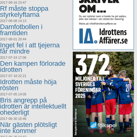
2017-08-16 23:47
Rf måste stoppa
styrkelyftarna
2017-08-08 14:13
Damfotbollen i
framtiden
2017-08-01 20:44
Inget fel i att tjejerna
får mindre
2017-07-24 17:06
Den kampen förlorade
idrotten
2017-07-18 22:21
Idrotten måste höja
rösten
2017-07-05 14:05
Bris angrepp på
idrotten är intellektuellt
ohederligt
2017-06-30 10:46
När gästen plötsligt
inte kommer