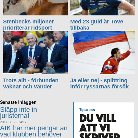
Stenbecks miljoner
Med 23 guld är Tove
prioriterar ridsport
tillbaka
Trots allt - förbunden
Ja eller nej - splittring
vaknar och vänder
inför ryssarnas försök
Senaste inläggen
Släpp inte in
juristerna!
2017-08-22 14:17
AIK har mer pengar än
vad klubben behöver