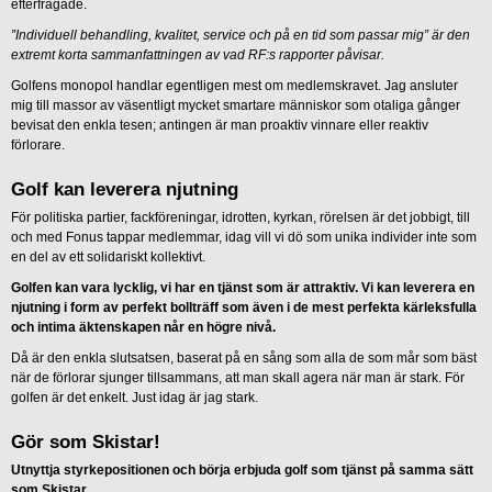
efterfrågade.
”Individuell behandling, kvalitet, service och på en tid som passar mig” är den
extremt korta sammanfattningen av vad RF:s rapporter påvisar.
Golfens monopol handlar egentligen mest om medlemskravet. Jag ansluter
mig till massor av väsentligt mycket smartare människor som otaliga gånger
bevisat den enkla tesen; antingen är man proaktiv vinnare eller reaktiv
förlorare.
Golf kan leverera njutning
För politiska partier, fackföreningar, idrotten, kyrkan, rörelsen är det jobbigt, till
och med Fonus tappar medlemmar, idag vill vi dö som unika individer inte som
en del av ett solidariskt kollektivt.
Golfen kan vara lycklig, vi har en tjänst som är attraktiv. Vi kan leverera en
njutning i form av perfekt bollträff som även i de mest perfekta kärleksfulla
och intima äktenskapen når en högre nivå.
Då är den enkla slutsatsen, baserat på en sång som alla de som mår som bäst
när de förlorar sjunger tillsammans, att man skall agera när man är stark. För
golfen är det enkelt. Just idag är jag stark.
Gör som Skistar!
Utnyttja styrkepositionen och börja erbjuda golf som tjänst på samma sätt
som Skistar.