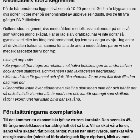
Medelålders stora segmentet
På de här områdena ligger tillväxten på 10-20 procent. Golfen är blygsammare
dvs golfen ligger mer på genomsnittet av upplevelseindustri, dvs tre till fyra
gånger BNP-tillväxten.
Golfens stora segment, dvs medelålders medelklass motionerar på en nivå
som världen aldrig skådat. Här är jag själv drabbad, när vi inte golfar så
gymmas det eller tas lång rask promenad, typ fem-sex dagar av sju. Jag antar
att drivkraften bakom är samma för alla de andra medelålders paren vi ser i
medelklassgettot där vi bor, typ;
• Inte gå upp i vikt
• Se yngre ut (har högre korrelation mot halva befolkningen än andra halvan
dock är den statistiska signifikansen i den iakttagelsen begränsad)
• Minska risken för gammal och sjuk, öka chansen för att vara fullt frisk tills den
dag man dör.
• Genomföra listan över sådant man skall ha gjort innan man dör och här är det
så enkelt att då vi under alla år med barn och karriär sprungit som skållade
råttor i ekorrhjulet har listan blivit ganska lång.
Förutsättningarna exemplariska
Till det kommer ett ekonomiskt lyft av extrem karaktär. Den svenska 45-
65-åriga medelklassen har aldrig haft det så bra. Vi har ökat våra löner,
sänkt våra skatter, fått billiga räntor, husen har ökat i värde, minskat våra
energikostnader (minskad förbrukning och lägre elpriser), blivit av med