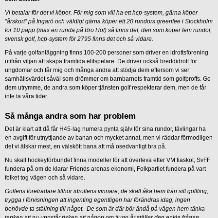
Vi betalar för det vi köper. För mig som vill ha ett hcp-system, gärna köper
”årskort” på Ingarö och väldigt gärna köper ett 20 rundors greenfee i Stockholm
för 10 papp (max en runda på Bro Hof) så finns det, den som köper fem rundor,
svensk golf, hcp-system för 2795 finns det och så vidare.
På varje golfanläggning finns 100-200 personer som driver en idrottsförening
utifrån viljan att skapa framtida elitspelare. De driver också breddidrott för
ungdomar och får mig och många andra att stödja dem eftersom vi ser
samhällsvärdet såväl som drömmer om barnbarnets framtid som golfproffs. Ge
dem utrymme, de andra som köper tjänsten golf respekterar dem, men de får
inte ta våra tider.
Så många andra som har problem
Det är klart att då får H45-lag numera pynta själv för sina rundor, tävlingar ha
en avgift för utnyttjande av banan och mycket annat, men vi räddar förmodligen
det vi älskar mest, en välskött bana att må osedvanligt bra på.
Nu skall hockeyförbundet finna modeller för att överleva efter VM fiaskot, SvFF
fundera på om de klarar Friends arenas ekonomi, Folkpartiet fundera på vart
folket tog vägen och så vidare.
Golfens företrädare tillhör idrottens vinnare, de skall åka hem från sitt golfting,
trygga i förvisningen att ingenting egentligen har förändras idag, ingen
behövde ta ställning till något. De som är där bör ändå på vägen hem tänka
tanken att nu uppstår risken att någon om tjugo år ställer den enkla frågan,