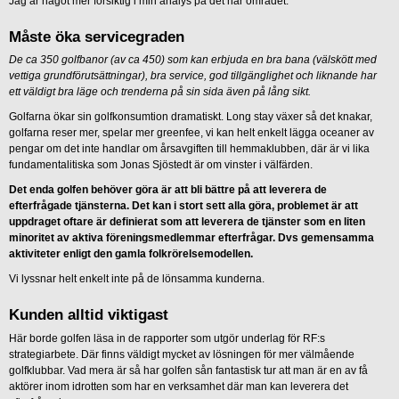
Jag är något mer försiktig i min analys på det här området.
Måste öka servicegraden
De ca 350 golfbanor (av ca 450) som kan erbjuda en bra bana (välskött med
vettiga grundförutsättningar), bra service, god tillgänglighet och liknande har
ett väldigt bra läge och trenderna på sin sida även på lång sikt.
Golfarna ökar sin golfkonsumtion dramatiskt. Long stay växer så det knakar,
golfarna reser mer, spelar mer greenfee, vi kan helt enkelt lägga oceaner av
pengar om det inte handlar om årsavgiften till hemmaklubben, där är vi lika
fundamentalitiska som Jonas Sjöstedt är om vinster i välfärden.
Det enda golfen behöver göra är att bli bättre på att leverera de
efterfrågade tjänsterna. Det kan i stort sett alla göra, problemet är att
uppdraget oftare är definierat som att leverera de tjänster som en liten
minoritet av aktiva föreningsmedlemmar efterfrågar. Dvs gemensamma
aktiviteter enligt den gamla folkrörelsemodellen.
Vi lyssnar helt enkelt inte på de lönsamma kunderna.
Kunden alltid viktigast
Här borde golfen läsa in de rapporter som utgör underlag för RF:s
strategiarbete. Där finns väldigt mycket av lösningen för mer välmående
golfklubbar. Vad mera är så har golfen sån fantastisk tur att man är en av få
aktörer inom idrotten som har en verksamhet där man kan leverera det