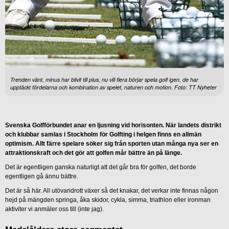
Trenden vänt, minus har blivit till plus, nu vill flera börjar spela golf igen, de har
upptäckt fördelarna och kombination av spelet, naturen och motion. Foto: TT Nyheter
Svenska Golfförbundet anar en ljusning vid horisonten. När landets distrikt
och klubbar samlas i Stockholm för Golfting i helgen finns en allmän
optimism. Allt färre spelare söker sig från sporten utan många nya ser en
attraktionskraft och det gör att golfen mår bättre än på länge.
Det är egentligen ganska naturligt att det går bra för golfen, det borde
egentligen gå ännu bättre.
Det är så här. All utövaridrott växer så det knakar, det verkar inte finnas någon
hejd på mängden springa, åka skidor, cykla, simma, triathlon eller ironman
aktiviter vi anmäler oss till (inte jag).