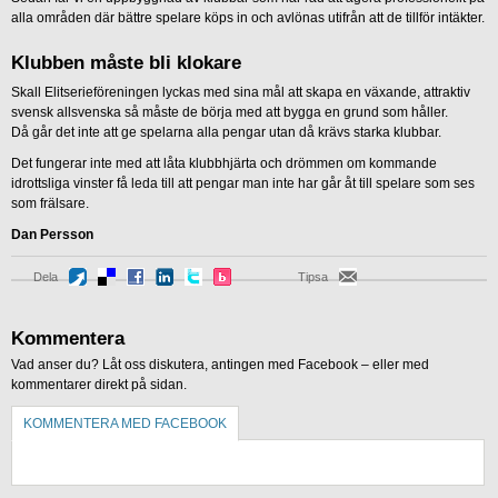
alla områden där bättre spelare köps in och avlönas utifrån att de tillför intäkter.
Klubben måste bli klokare
Skall Elitserieföreningen lyckas med sina mål att skapa en växande, attraktiv
svensk allsvenska så måste de börja med att bygga en grund som håller.
Då går det inte att ge spelarna alla pengar utan då krävs starka klubbar.
Det fungerar inte med att låta klubbhjärta och drömmen om kommande
idrottsliga vinster få leda till att pengar man inte har går åt till spelare som ses
som frälsare.
Dan Persson
Dela
Tipsa
Kommentera
Vad anser du? Låt oss diskutera, antingen med Facebook – eller med
kommentarer direkt på sidan.
KOMMENTERA MED FACEBOOK
KOMMENTERA UTAN FACEBOOK