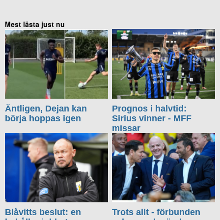
Mest lästa just nu
Äntligen, Dejan kan
Prognos i halvtid:
börja hoppas igen
Sirius vinner - MFF
missar
Blåvitts beslut: en
Trots allt - förbunden