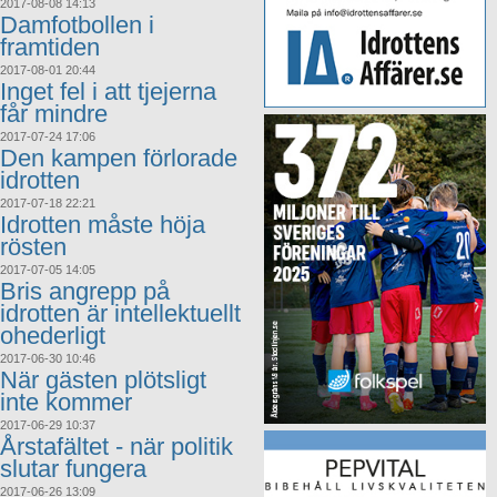
2017-08-08 14:13
Damfotbollen i
framtiden
2017-08-01 20:44
Inget fel i att tjejerna
får mindre
2017-07-24 17:06
Den kampen förlorade
idrotten
2017-07-18 22:21
Idrotten måste höja
rösten
2017-07-05 14:05
Bris angrepp på
idrotten är intellektuellt
ohederligt
2017-06-30 10:46
När gästen plötsligt
inte kommer
2017-06-29 10:37
Årstafältet - när politik
slutar fungera
2017-06-26 13:09