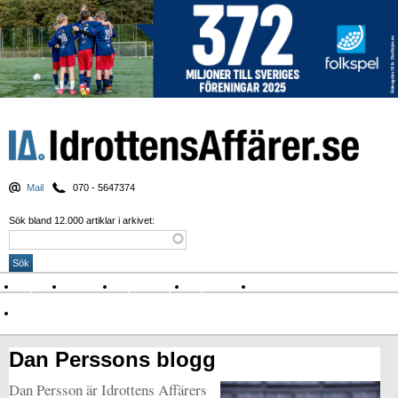
Mail
070 - 5647374
Sök bland 12.000 artiklar i arkivet:
Nyheter
Krönikor
Sport & spel
Nyhetsbrev
Arkiv
Om Idrottens Affärer
Dan Perssons blogg
Dan Persson är Idrottens Affärers