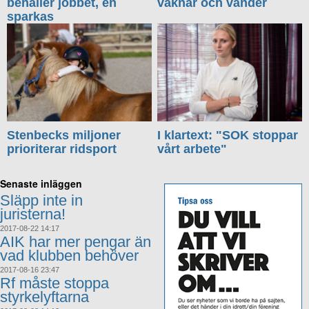
behåller jobbet, en
vaknar och vänder
sparkas
Stenbecks miljoner
I klartext: "SOK stoppar
prioriterar ridsport
vårt arbete"
Senaste inläggen
Släpp inte in
juristerna!
2017-08-22 14:17
AIK har mer pengar än
vad klubben behöver
2017-08-16 23:47
Rf måste stoppa
styrkelyftarna