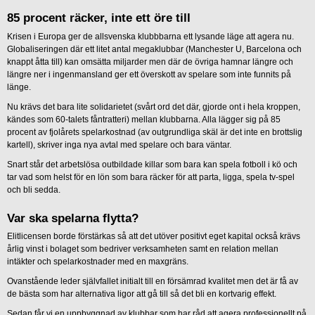
85 procent räcker, inte ett öre till
Krisen i Europa ger de allsvenska klubbbarna ett lysande läge att agera nu.
Globaliseringen där ett litet antal megaklubbar (Manchester U, Barcelona och
knappt åtta till) kan omsätta miljarder men där de övriga hamnar längre och
längre ner i ingenmansland ger ett överskott av spelare som inte funnits på
länge.
Nu krävs det bara lite solidarietet (svårt ord det där, gjorde ont i hela kroppen,
kändes som 60-talets fåntratteri) mellan klubbarna. Alla lägger sig på 85
procent av fjolårets spelarkostnad (av outgrundliga skäl är det inte en brottslig
kartell), skriver inga nya avtal med spelare och bara väntar.
Snart står det arbetslösa outbildade killar som bara kan spela fotboll i kö och
tar vad som helst för en lön som bara räcker för att parta, ligga, spela tv-spel
och bli sedda.
Var ska spelarna flytta?
Elitlicensen borde förstärkas så att det utöver positivt eget kapital också krävs
årlig vinst i bolaget som bedriver verksamheten samt en relation mellan
intäkter och spelarkostnader med en maxgräns.
Ovanstående leder självfallet initialt till en försämrad kvalitet men det är få av
de bästa som har alternativa ligor att gå till så det bli en kortvarig effekt.
Sedan får vi en uppbyggnad av klubbar som har råd att agera professionellt på