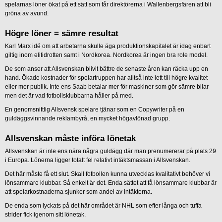
spelarnas löner ökat på ett sätt som får direktörerna i Wallenbergsfären att bli
gröna av avund.
Högre löner = sämre resultat
Karl Marx idé om att arbetarna skulle äga produktionskapitalet är idag enbart
giltig inom elitidrotten samt i Nordkorea. Nordkorea är ingen bra role model.
De som anser att Allsvenskan blivit bättre de senaste åren kan räcka upp en
hand. Ökade kostnader för spelartruppen har alltså inte lett till högre kvalitet
eller mer publik. Inte ens Saab betalar mer för maskiner som gör sämre bilar
men det är vad fotbollsklubbarna håller på med.
En genomsnittlig Allsvensk spelare tjänar som en Copywriter på en
guldäggsvinnande reklambyrå, en mycket högavlönad grupp.
Allsvenskan måste införa lönetak
Allsvenskan är inte ens nära några guldägg där man prenumererar på plats 29
i Europa. Lönerna ligger totalt fel relativt intäktsmassan i Allsvenskan.
Det här måste få ett slut. Skall fotbollen kunna utvecklas kvalitativt behöver vi
lönsammare klubbar. Så enkelt är det. Enda sättet att få lönsammare klubbar är
att spelarkostnaderna sjunker som andel av intäkterna.
De enda som lyckats på det här området är NHL som efter långa och tuffa
strider fick igenom sitt lönetak.