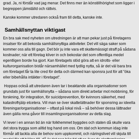
grad. Ja, ni förstår vad jag menar. Det finns mer än könstillhörighet som ligger i
begreppen jämställd och rättvis.
Kanske kommer utredaren också fram till detta, kanske inte.
Samhällsnyttan viktigast
En bra sak med nyheten om utredningen är att man pekar just på företagens
insatser för att bekosta samhällsnyttiga aktiviteter. Det vill säga saker som
kommer oss alla till gagn. Det bör ju inte vara ett skattemässigt straff på sådana
kostnader; när ett företag kliver in och bekostar det som offentliga medel
egentligen borde ha gjort. Kan företagets stöd göra att en idrotts- eller
kulturorganisation bistår närsamhället med tydlig nytta, så är det väl bara bra
om företaget får ta lite cred för detta och därmed kan sponsra just för att ”öka
eller bibehålla intäkter i företaget”.
Hoppas också att utredaren även tar i beaktande alla organisationer som
grundats just för samhällsnytta – sådana som direkt arbetar mot mobbning, för
forskning, för integration, för suicidprevention, för kvinnors säkerhet, med
katastrofhjälp etcetera. Vill man se över skattelättnader för sponsring av ideella
föreningar/organisationer – oftast på lokal nivå – så behöver dessa lättnader
även gälla rena gåvor till insamlingsorganisationer av detta slag.
Vi lever i en annan tid än när folkhemmet byggdes och staten då skulle vara
det stora trygga som alltid tog hand om oss. Om stat och kommun idag inte
förmår att tackla alla de behov som uppkommit, och näringslivet vill skjuta till