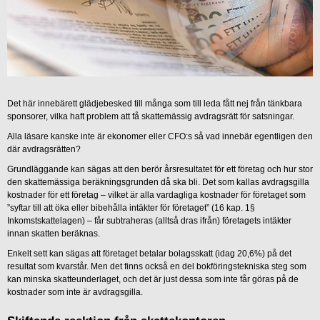
Det här innebärett glädjebesked till många som till leda fått nej från tänkbara
sponsorer, vilka haft problem att få skattemässig avdragsrätt för satsningar.
Alla läsare kanske inte är ekonomer eller CFO:s så vad innebär egentligen den
där avdragsrätten?
Grundläggande kan sägas att den berör årsresultatet för ett företag och hur stor
den skattemässiga beräkningsgrunden då ska bli. Det som kallas avdragsgilla
kostnader för ett företag – vilket är alla vardagliga kostnader för företaget som
”syftar till att öka eller bibehålla intäkter för företaget” (16 kap. 1§
Inkomstskattelagen) – får subtraheras (alltså dras ifrån) företagets intäkter
innan skatten beräknas.
Enkelt sett kan sägas att företaget betalar bolagsskatt (idag 20,6%) på det
resultat som kvarstår. Men det finns också en del bokföringstekniska steg som
kan minska skatteunderlaget, och det är just dessa som inte får göras på de
kostnader som inte är avdragsgilla.