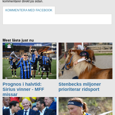
kommentarer direkt på sidan.
KOMMENTERA MED FACEBOOK
KOMMENTERA UTAN FACEBOOK
Mest lästa just nu
Prognos i halvtid:
Stenbecks miljoner
Sirius vinner - MFF
prioriterar ridsport
missar