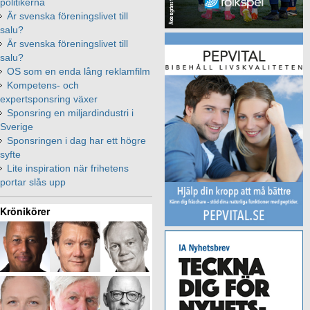
politikerna
Är svenska föreningslivet till
salu?
Är svenska föreningslivet till
salu?
OS som en enda lång reklamfilm
Kompetens- och
expertsponsring växer
Sponsring en miljardindustri i
Sverige
Sponsringen i dag har ett högre
syfte
Lite inspiration när frihetens
portar slås upp
Krönikörer