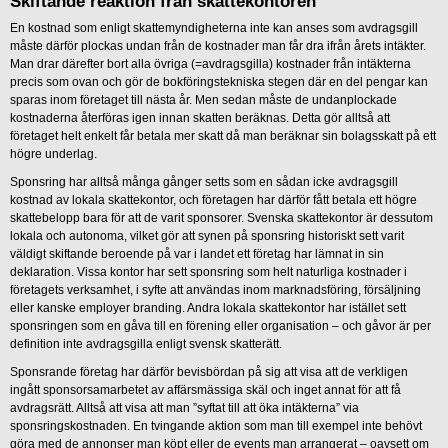
Skiftande reaktion från skattekontoren
En kostnad som enligt skattemyndigheterna inte kan anses som avdragsgill
måste därför plockas undan från de kostnader man får dra ifrån årets intäkter.
Man drar därefter bort alla övriga (=avdragsgilla) kostnader från intäkterna
precis som ovan och gör de bokföringstekniska stegen där en del pengar kan
sparas inom företaget till nästa år. Men sedan måste de undanplockade
kostnaderna återföras igen innan skatten beräknas. Detta gör alltså att
företaget helt enkelt får betala mer skatt då man beräknar sin bolagsskatt på ett
högre underlag.
Sponsring har alltså många gånger setts som en sådan icke avdragsgill
kostnad av lokala skattekontor, och företagen har därför fått betala ett högre
skattebelopp bara för att de varit sponsorer. Svenska skattekontor är dessutom
lokala och autonoma, vilket gör att synen på sponsring historiskt sett varit
väldigt skiftande beroende på var i landet ett företag har lämnat in sin
deklaration. Vissa kontor har sett sponsring som helt naturliga kostnader i
företagets verksamhet, i syfte att användas inom marknadsföring, försäljning
eller kanske employer branding. Andra lokala skattekontor har istället sett
sponsringen som en gåva till en förening eller organisation – och gåvor är per
definition inte avdragsgilla enligt svensk skatterätt.
Sponsrande företag har därför bevisbördan på sig att visa att de verkligen
ingått sponsorsamarbetet av affärsmässiga skäl och inget annat för att få
avdragsrätt. Alltså att visa att man ”syftat till att öka intäkterna” via
sponsringskostnaden. En tvingande aktion som man till exempel inte behövt
göra med de annonser man köpt eller de events man arrangerat – oavsett om