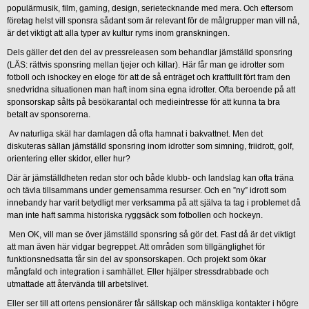
populärmusik, film, gaming, design, serietecknande med mera. Och eftersom
företag helst vill sponsra sådant som är relevant för de målgrupper man vill nå,
är det viktigt att alla typer av kultur ryms inom granskningen.
Dels gäller det den del av pressreleasen som behandlar jämställd sponsring
(LÄS: rättvis sponsring mellan tjejer och killar). Här får man ge idrotter som
fotboll och ishockey en eloge för att de så enträget och kraftfullt fört fram den
snedvridna situationen man haft inom sina egna idrotter. Ofta beroende på att
sponsorskap sålts på besökarantal och medieintresse för att kunna ta bra
betalt av sponsorerna.
Av naturliga skäl har damlagen då ofta hamnat i bakvattnet. Men det
diskuteras sällan jämställd sponsring inom idrotter som simning, friidrott, golf,
orientering eller skidor, eller hur?
Där är jämställdheten redan stor och både klubb- och landslag kan ofta träna
och tävla tillsammans under gemensamma resurser. Och en ”ny” idrott som
innebandy har varit betydligt mer verksamma på att själva ta tag i problemet då
man inte haft samma historiska ryggsäck som fotbollen och hockeyn.
Men OK, vill man se över jämställd sponsring så gör det. Fast då är det viktigt
att man även här vidgar begreppet. Att områden som tillgänglighet för
funktionsnedsatta får sin del av sponsorskapen. Och projekt som ökar
mångfald och integration i samhället. Eller hjälper stressdrabbade och
utmattade att återvända till arbetslivet.
Eller ser till att ortens pensionärer får sällskap och mänskliga kontakter i högre