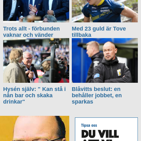
Trots allt - förbunden
Med 23 guld är Tove
vaknar och vänder
tillbaka
Hysén själv: " Kan stå i
Blåvitts beslut: en
nån bar och skaka
behåller jobbet, en
drinkar"
sparkas