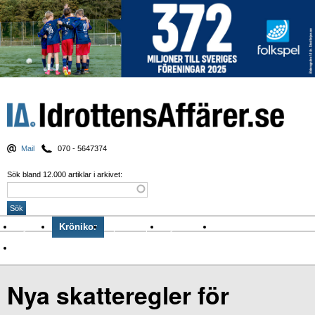
Mail
070 - 5647374
Sök bland 12.000 artiklar i arkivet:
Nyheter
Krönikor
Sport & spel
Nyhetsbrev
Arkiv
Om Idrottens Affärer
Nya skatteregler för