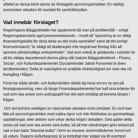
utfallet av dessa blivit sämre än företagets sponsringsinsatser. En väldigt
snedvriden situation till nackdel för samhällsnyttan.
Vad innebär förslaget?
Regeringens tilläggsdirektiv har uppkommit då man på politikerhåll – enligt
Regeringskansliets eget pressmeddelande – insett att ”sponsring är en viktig
finansieringskälla för stora delar av det civila samhället” samt att det (enligt
finansministern) ”är viktigt att skatteregler inte begränsar företag från att
sponsra allmännyttiga verksamheter”. Vad som också är glädjande i nyheten är
att tre viktiga departement denna gång står bakom tilläggsdirektivet – Finans,
Social-, och Kulturdepartementet (Socialminister Jakob Forssmed är även
Idrottsminister). Detta är naturligtvis en praktisk nödvändighet om man ska nå
framgång i frågan.
Förut har både idrotts- och kulturvärlden skrikit sig hesa om en ny syn på
företagssponsring, men så länge Finansdepartementet har haft sina kriterier för
vad som ska anses som avdragsgillt har det varit omöjligt att komma längre i
frågan.
Och det behövs verkligen en oberoende utredare inom området. En som kan
titta på sponsringsvärlden med nyktra ögon och inte förblindas av gammaldags
uppfattningar, eller aktörer som orkar skrika högst i debatten. Dels gäller detta
synen på vad som ska anses vara kultur, så att inte utredningen görs enbart på
vad vi kan kalla ”klassisk kultur” i form av museer, sceninstitutioner, konst och
så vidare. Dagens kulturbegrepp är ju betydligt mer vidgat via till exempel