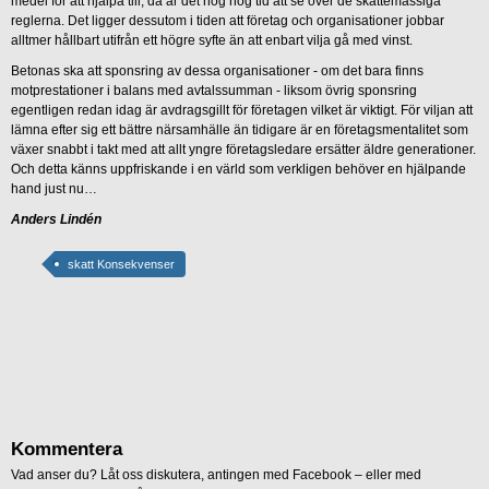
medel för att hjälpa till, då är det nog hög tid att se över de skattemässiga
reglerna. Det ligger dessutom i tiden att företag och organisationer jobbar
alltmer hållbart utifrån ett högre syfte än att enbart vilja gå med vinst.
Betonas ska att sponsring av dessa organisationer - om det bara finns
motprestationer i balans med avtalssumman - liksom övrig sponsring
egentligen redan idag är avdragsgillt för företagen vilket är viktigt. För viljan att
lämna efter sig ett bättre närsamhälle än tidigare är en företagsmentalitet som
växer snabbt i takt med att allt yngre företagsledare ersätter äldre generationer.
Och detta känns uppfriskande i en värld som verkligen behöver en hjälpande
hand just nu…
Anders Lindén
skatt Konsekvenser
Kommentera
Vad anser du? Låt oss diskutera, antingen med Facebook – eller med