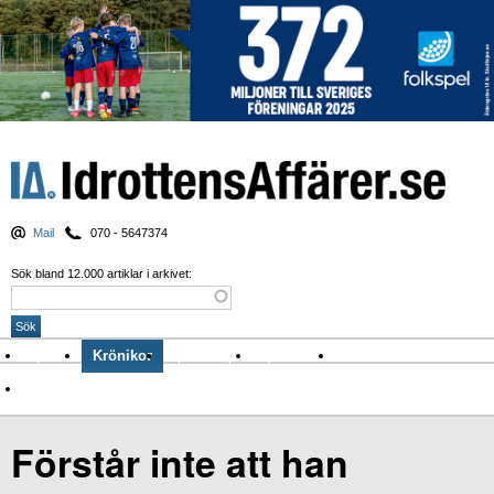
Mail
070 - 5647374
Sök bland 12.000 artiklar i arkivet:
Nyheter
Krönikor
Sport & spel
Nyhetsbrev
Arkiv
Om Idrottens Affärer
Förstår inte att han