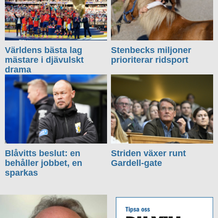
Världens bästa lag
Stenbecks miljoner
mästare i djävulskt
prioriterar ridsport
drama
Blåvitts beslut: en
Striden växer runt
behåller jobbet, en
Gardell-gate
sparkas