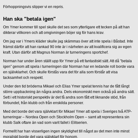
Förhoppningsvis slipper vi en repris.
Han ska "betala igen"
Om Ymer kommer till spel skulle det ses som ytterligare ett tecken på att han
dikterar villkoren och att omgivningen böjer sig för hans krav.
Om jag var i Ymers kläder skulle jag skämmas över att inte spela i Båstad. Inte
främst därför att han rankad 90 inte är i närheten av att kvalificera sig av egen
kraft. Utan därför att Magnus Norman är turneringens sportchef.
Norman har under åren ställt upp för Ymer på ett fantastiskt sätt. Att då ”betala
igen” genom att spela i turneringen där Norman har en ledande roll borde vara
en självklarhet. Och skulle förstås vara det för alla som förstår att visa
tacksamhet och respekt.
Under den tid bröderna Mikael och Elias Ymer spelat tennis har de fått långt
större uppbackning än några andra. Dels ekonomiskt men också på andra sätt.
Sett i ett historiskt perspektiv är det få andra som fått ett liknande stöd, från
förbundet, från klubb och från enskilda personer.
Med det borde det vara självklart för Mikael Ymer att spela i Sveriges två ATP-
turneringar – Nordea Open och Stockholm Open – samt att representera sin
klubb Salk oftare än vad som varit fallet i Elitserien.
Formellt har han visserligen ingen skyldighet till något av det men inte minst
moraliskt borde det vara självklart för honom.