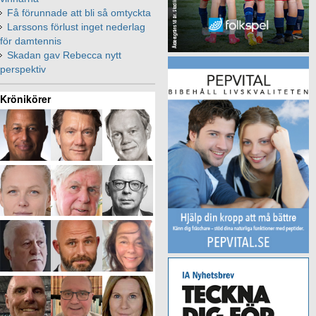
Få förunnade att bli så omtyckta
Larssons förlust inget nederlag
för damtennis
Skadan gav Rebecca nytt
perspektiv
Krönikörer