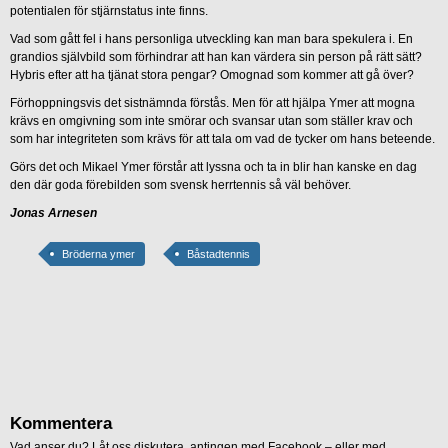
potentialen för stjärnstatus inte finns.
Vad som gått fel i hans personliga utveckling kan man bara spekulera i. En
grandios självbild som förhindrar att han kan värdera sin person på rätt sätt?
Hybris efter att ha tjänat stora pengar? Omognad som kommer att gå över?
Förhoppningsvis det sistnämnda förstås. Men för att hjälpa Ymer att mogna
krävs en omgivning som inte smörar och svansar utan som ställer krav och
som har integriteten som krävs för att tala om vad de tycker om hans beteende.
Görs det och Mikael Ymer förstår att lyssna och ta in blir han kanske en dag
den där goda förebilden som svensk herrtennis så väl behöver.
Jonas Arnesen
Bröderna ymer
Båstadtennis
Kommentera
Vad anser du? Låt oss diskutera, antingen med Facebook – eller med