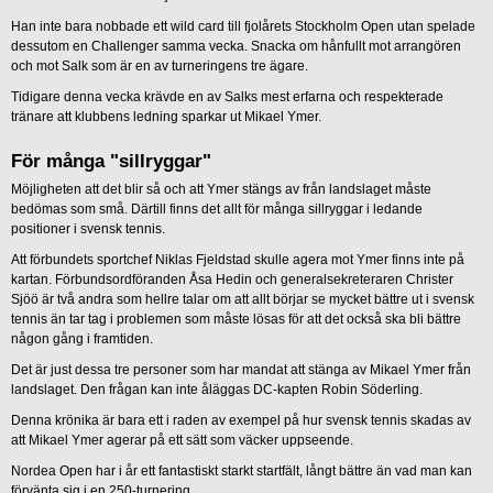
Han inte bara nobbade ett wild card till fjolårets Stockholm Open utan spelade
dessutom en Challenger samma vecka. Snacka om hånfullt mot arrangören
och mot Salk som är en av turneringens tre ägare.
Tidigare denna vecka krävde en av Salks mest erfarna och respekterade
tränare att klubbens ledning sparkar ut Mikael Ymer.
För många "sillryggar"
Möjligheten att det blir så och att Ymer stängs av från landslaget måste
bedömas som små. Därtill finns det allt för många sillryggar i ledande
positioner i svensk tennis.
Att förbundets sportchef Niklas Fjeldstad skulle agera mot Ymer finns inte på
kartan. Förbundsordföranden Åsa Hedin och generalsekreteraren Christer
Sjöö är två andra som hellre talar om att allt börjar se mycket bättre ut i svensk
tennis än tar tag i problemen som måste lösas för att det också ska bli bättre
någon gång i framtiden.
Det är just dessa tre personer som har mandat att stänga av Mikael Ymer från
landslaget. Den frågan kan inte åläggas DC-kapten Robin Söderling.
Denna krönika är bara ett i raden av exempel på hur svensk tennis skadas av
att Mikael Ymer agerar på ett sätt som väcker uppseende.
Nordea Open har i år ett fantastiskt starkt startfält, långt bättre än vad man kan
förvänta sig i en 250-turnering.