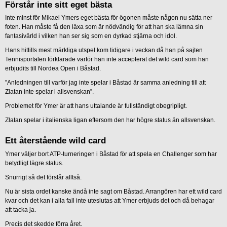
Förstår inte sitt eget bästa
Inte minst för Mikael Ymers eget bästa för ögonen måste någon nu sätta ner
foten. Han måste få den läxa som är nödvändig för att han ska lämna sin
fantasivärld i vilken han ser sig som en dyrkad stjärna och idol.
Hans hittills mest märkliga utspel kom tidigare i veckan då han på sajten
Tennisportalen förklarade varför han inte accepterat det wild card som han
erbjudits till Nordea Open i Båstad.
”Anledningen till varför jag inte spelar i Båstad är samma anledning till att
Zlatan inte spelar i allsvenskan”.
Problemet för Ymer är att hans uttalande är fullständigt obegripligt.
Zlatan spelar i italienska ligan eftersom den har högre status än allsvenskan.
Ett återstående wild card
Ymer väljer bort ATP-turneringen i Båstad för att spela en Challenger som har
betydligt lägre status.
Snurrigt så det förslår alltså.
Nu är sista ordet kanske ändå inte sagt om Båstad. Arrangören har ett wild card
kvar och det kan i alla fall inte uteslutas att Ymer erbjuds det och då behagar
att tacka ja.
Precis det skedde förra året.