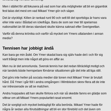
Men i stället för att fokusera på vad som har alla möjligheter att bli en gigantisk
fest talas det mest om vad Mikael Ymer gör och säger.
Det är olyckligt. Killen är rankad runt 90 och sett till det sportsliga är hans vara
eller inte vara i Båstad en ickefråga. Bara de som ser mer till spelarnas
nationalitet än till deras standard skulle känna saknad efter Sverigeettan.
Varför då denna krönika och varför så mycket om Ymers uttalanden i annan
media?
Tennisen har jobbigt ändå
Kan bara ge min åsikt. Om Ymer skadat bara sig själv hade det i och för sig
varit tråkigt men inte något att göra en affär av.
Men nu är det annorlunda. Svensk tennis har det redan tillräckligt motigt och
när landets bäste herrspelare förvärrar situationen går det inte att tiga still.
Det görs inte heller på sociala medier där tonen mot Mikael Ymer är brutalt
hård. Då Ymer i går föll i andra omgången i Wimbledon skrev flera att de inte
var intresserade av att se matchen.
Andra hoppades att han skulle förlora och när så skedde fanns en glädje som
vittnar om att Mikael Ymers popularitet rasat enormt.
Det är sorgligt och mycket beklagligt för alla berörda. Mikael Ymer hade för
några år sedan alla förutsättningar att bli en stor förebild och det även om