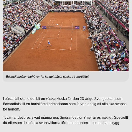
Båstadtennisen behöver ha landet bästa spelare i startfältet.
I bästa fall skulle det bli en väckarklocka för den 23-årige Sverigeettan som
förvandlats till en bortskämd primadonna som förväntar sig att alla ska svansa
för honom.
Tyvärr är det precis vad många gör. Smörandet för Ymer är osmakligt. Speciellt
då eftersom de största svansviftarna fördömer honom – bakom hans rygg.