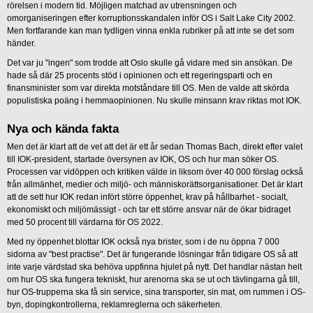
rörelsen i modern tid. Möjligen matchad av utrensningen och
omorganiseringen efter korruptionsskandalen inför OS i Salt Lake City 2002.
Men fortfarande kan man tydligen vinna enkla rubriker på att inte se det som
händer.
Det var ju "ingen" som trodde att Oslo skulle gå vidare med sin ansökan. De
hade så där 25 procents stöd i opinionen och ett regeringsparti och en
finansminister som var direkta motståndare till OS. Men de valde att skörda
populistiska poäng i hemmaopinionen. Nu skulle minsann krav riktas mot IOK.
Nya och kända fakta
Men det är klart att de vet att det är ett år sedan Thomas Bach, direkt efter valet
till IOK-president, startade översynen av IOK, OS och hur man söker OS.
Processen var vidöppen och kritiken välde in liksom över 40 000 förslag också
från allmänhet, medier och miljö- och människorättsorganisationer. Det är klart
att de sett hur IOK redan infört större öppenhet, krav på hållbarhet - socialt,
ekonomiskt och miljömässigt - och tar ett större ansvar när de ökar bidraget
med 50 procent till värdarna för OS 2022.
Med ny öppenhet blottar IOK också nya brister, som i de nu öppna 7 000
sidorna av "best practise". Det är fungerande lösningar från tidigare OS så att
inte varje värdstad ska behöva uppfinna hjulet på nytt. Det handlar nästan helt
om hur OS ska fungera tekniskt, hur arenorna ska se ut och tävlingarna gå till,
hur OS-trupperna ska få sin service, sina transporter, sin mat, om rummen i OS-
byn, dopingkontrollerna, reklamreglerna och säkerheten.