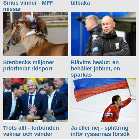
Sirius vinner - MFF
tillbaka
missar
Stenbecks miljoner
Blåvitts beslut: en
prioriterar ridsport
behåller jobbet, en
sparkas
Trots allt - förbunden
Ja eller nej - splittring
vaknar och vänder
inför ryssarnas försök