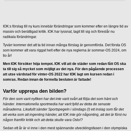
IOK:s förslag till ny kurs innebär förändringar som kommer efter en längre tid av
massiv och berättigad kritik. IOK har lyssnat, tagit till sig och föreslår nu
radikala förändringar.
Tyvärr kommer det att ta tid innan många förslag är genomförda. Det första OS
som kommer att vara riggat helt efter de nya reglerna är sommar-OS 2024, om
tio år!
Men IOK försöker höja tempot. IOK vill att de städer som redan fått OS ska
ta till sig så mycket som möjligt av det nya. För den pågående processen
att utse värdstad för vinter-OS 2022 har IOK lagt om kursen redan i
somras. Redan innan de formella besluten är fattade!
Varför upprepa den bilden?
För den som varit nyfiken har det inte varit svårt att följa det som hänt och
händer. Internationella sportmedia har varit fylld av detta de senaste
månaderna. Likafullt sänder Sportspegeln i söndags (!) ett inslag som får det
att verka som att ingenting händer, att IOK inte gör någonting, att det är först nu
någon framför kritik och att detta skulle vara Oslo!?
Sedan ett år är vi inne i den mest spännande utvecklingsfasen i den olympiska