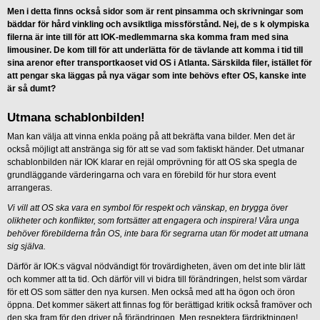
Men i detta finns också sidor som är rent pinsamma och skrivningar som
bäddar för hård vinkling och avsiktliga missförstånd. Nej, de s k olympiska
filerna är inte till för att IOK-medlemmarna ska komma fram med sina
limousiner. De kom till för att underlätta för de tävlande att komma i tid till
sina arenor efter transportkaoset vid OS i Atlanta. Särskilda filer, istället för
att pengar ska läggas på nya vägar som inte behövs efter OS, kanske inte
är så dumt?
Utmana schablonbilden!
Man kan välja att vinna enkla poäng på att bekräfta vana bilder. Men det är
också möjligt att anstränga sig för att se vad som faktiskt händer. Det utmanar
schablonbilden när IOK klarar en rejäl omprövning för att OS ska spegla de
grundläggande värderingarna och vara en förebild för hur stora event
arrangeras.
Vi vill att OS ska vara en symbol för respekt och vänskap, en brygga över
olikheter och konflikter, som fortsätter att engagera och inspirera! Våra unga
behöver förebilderna från OS, inte bara för segrarna utan för modet att utmana
sig själva.
Därför är IOK:s vägval nödvändigt för trovärdigheten, även om det inte blir lätt
och kommer att ta tid. Och därför vill vi bidra till förändringen, helst som värdar
för ett OS som sätter den nya kursen. Men också med att ha ögon och öron
öppna. Det kommer säkert att finnas fog för berättigad kritik också framöver och
den ska fram för den driver på förändringen. Men respektera färdriktningen!