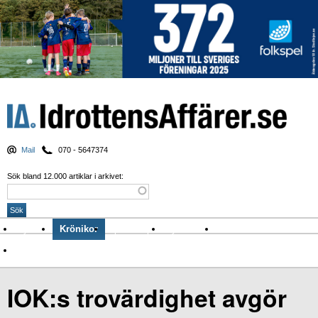
Mail
070 - 5647374
Sök bland 12.000 artiklar i arkivet:
Nyheter
Krönikor
Sport & spel
Nyhetsbrev
Arkiv
Om Idrottens Affärer
IOK:s trovärdighet avgör