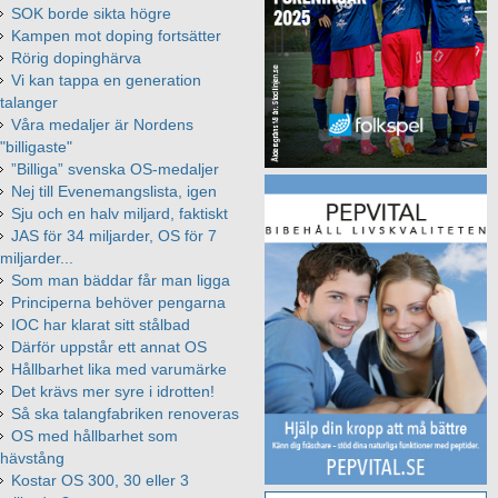
SOK borde sikta högre
Kampen mot doping fortsätter
Rörig dopinghärva
Vi kan tappa en generation
talanger
Våra medaljer är Nordens
"billigaste"
”Billiga” svenska OS-medaljer
Nej till Evenemangslista, igen
Sju och en halv miljard, faktiskt
JAS för 34 miljarder, OS för 7
miljarder...
Som man bäddar får man ligga
Principerna behöver pengarna
IOC har klarat sitt stålbad
Därför uppstår ett annat OS
Hållbarhet lika med varumärke
Det krävs mer syre i idrotten!
Så ska talangfabriken renoveras
OS med hållbarhet som
hävstång
Kostar OS 300, 30 eller 3