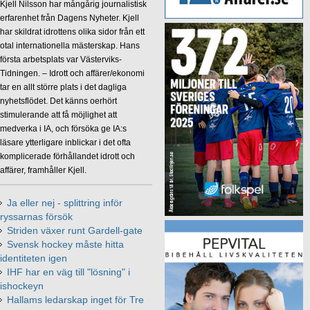
Kjell Nilsson har mångårig journalistisk
erfarenhet från Dagens Nyheter. Kjell
har skildrat idrottens olika sidor från ett
otal internationella mästerskap. Hans
första arbetsplats var Västerviks-
Tidningen. – Idrott och affärer/ekonomi
tar en allt större plats i det dagliga
nyhetsflödet. Det känns oerhört
stimulerande att få möjlighet att
medverka i IA, och försöka ge IA:s
läsare ytterligare inblickar i det ofta
komplicerade förhållandet idrott och
affärer, framhåller Kjell.
Ja eller nej - splittring inför
ryssarnas försök
Striden växer runt Gardell-gate
Svensk hockey måste hitta
identiteten igen
IHF har en väg till "lösning" i
ishockeyn
Hallams ledarskap inget för Tre