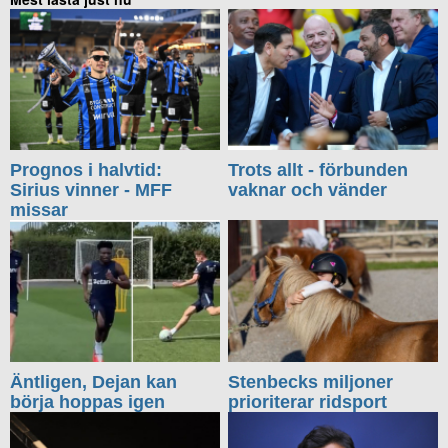
Prognos i halvtid:
Trots allt - förbunden
Sirius vinner - MFF
vaknar och vänder
missar
Äntligen, Dejan kan
Stenbecks miljoner
börja hoppas igen
prioriterar ridsport