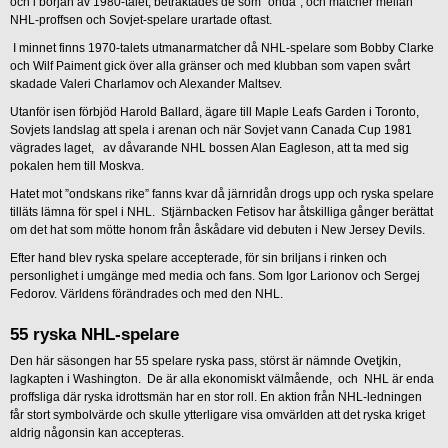
och i början av 1980-talet, betraktades de som ”onda”, och matcher mellan
NHL-proffsen och Sovjet-spelare urartade oftast.
I minnet finns 1970-talets utmanarmatcher då NHL-spelare som Bobby Clarke
och Wilf Paiment gick över alla gränser och med klubban som vapen svårt
skadade Valeri Charlamov och Alexander Maltsev.
Utanför isen förbjöd Harold Ballard, ägare till Maple Leafs Garden i Toronto,
Sovjets landslag att spela i arenan och när Sovjet vann Canada Cup 1981
vägrades laget, av dåvarande NHL bossen Alan Eagleson, att ta med sig
pokalen hem till Moskva.
Hatet mot ”ondskans rike” fanns kvar då järnridån drogs upp och ryska spelare
tilläts lämna för spel i NHL. Stjärnbacken Fetisov har åtskilliga gånger berättat
om det hat som mötte honom från åskådare vid debuten i New Jersey Devils.
Efter hand blev ryska spelare accepterade, för sin briljans i rinken och
personlighet i umgänge med media och fans. Som Igor Larionov och Sergej
Fedorov. Världens förändrades och med den NHL.
55 ryska NHL-spelare
Den här säsongen har 55 spelare ryska pass, störst är nämnde Ovetjkin,
lagkapten i Washington. De är alla ekonomiskt välmående, och NHL är enda
proffsliga där ryska idrottsmän har en stor roll. En aktion från NHL-ledningen
får stort symbolvärde och skulle ytterligare visa omvärlden att det ryska kriget
aldrig någonsin kan accepteras.