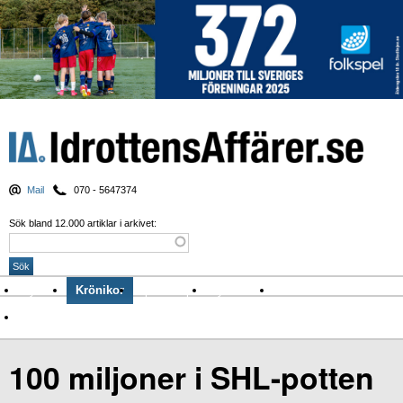
Mail
070 - 5647374
Sök bland 12.000 artiklar i arkivet:
Nyheter
Krönikor
Sport & spel
Nyhetsbrev
Arkiv
Om Idrottens Affärer
100 miljoner i SHL-potten