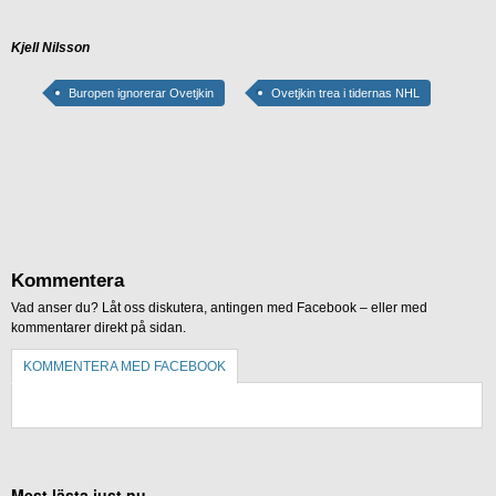
Kjell Nilsson
Buropen ignorerar Ovetjkin
Ovetjkin trea i tidernas NHL
Kommentera
Vad anser du? Låt oss diskutera, antingen med Facebook – eller med
kommentarer direkt på sidan.
KOMMENTERA MED FACEBOOK
KOMMENTERA UTAN FACEBOOK
Mest lästa just nu