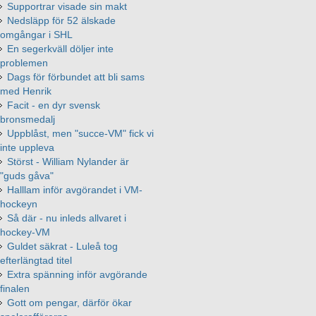
Supportrar visade sin makt
Nedsläpp för 52 älskade
omgångar i SHL
En segerkväll döljer inte
problemen
Dags för förbundet att bli sams
med Henrik
Facit - en dyr svensk
bronsmedalj
Uppblåst, men "succe-VM" fick vi
inte uppleva
Störst - William Nylander är
"guds gåva"
Halllam inför avgörandet i VM-
hockeyn
Så där - nu inleds allvaret i
hockey-VM
Guldet säkrat - Luleå tog
efterlängtad titel
Extra spänning inför avgörande
finalen
Gott om pengar, därför ökar