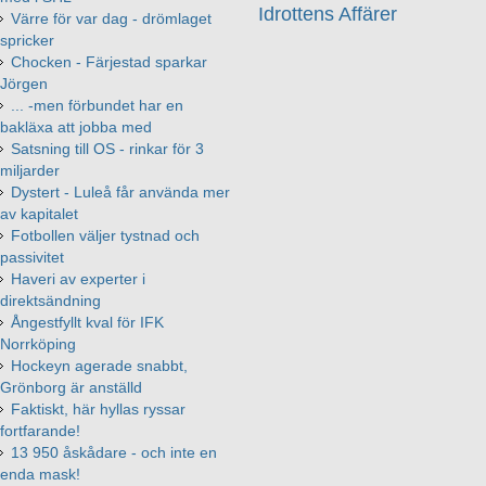
Idrottens Affärer
Värre för var dag - drömlaget
spricker
Chocken - Färjestad sparkar
Jörgen
... -men förbundet har en
bakläxa att jobba med
Satsning till OS - rinkar för 3
miljarder
Dystert - Luleå får använda mer
av kapitalet
Fotbollen väljer tystnad och
passivitet
Haveri av experter i
direktsändning
Ångestfyllt kval för IFK
Norrköping
Hockeyn agerade snabbt,
Grönborg är anställd
Faktiskt, här hyllas ryssar
fortfarande!
13 950 åskådare - och inte en
enda mask!