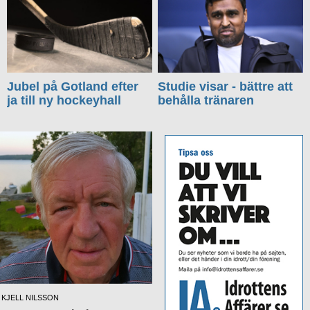
Jubel på Gotland efter
Studie visar - bättre att
ja till ny hockeyhall
behålla tränaren
KJELL NILSSON