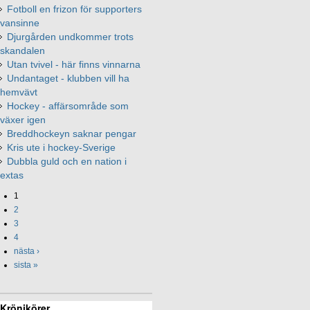
Fotboll en frizon för supporters
vansinne
Djurgården undkommer trots
skandalen
Utan tvivel - här finns vinnarna
Undantaget - klubben vill ha
hemvävt
Hockey - affärsområde som
växer igen
Breddhockeyn saknar pengar
Kris ute i hockey-Sverige
Dubbla guld och en nation i
extas
1
2
3
4
nästa ›
sista »
Krönikörer