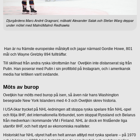
Djurgårdens Marc-André Gragnani, målvakt Alexander Salak och Stefan Warg deppar
under mötet med MalmöMalmö Redhawks
Han är nu främste europeiske målskytt och jagar närmast Gordie Howe, 801
mål och Wayne Gretzky 894 fullträffar.
Till skillnad från andra ryska idrottsmän har Ovetjkin inte distanserat sig från
Putin. Han poserar med Putin i sin profilbild på Instagram, och i amerikansk
media har kritiken varit svidande.
Möts av burop
Ovetjkin har mötts med burop på isen, så även när hans Washington
besegrade New York Islanders med 4-3 och Ovetjkin skrev historia.
I USA ökar trycket på NHL-ledningen att stoppa ryska spelare från NHL-spel
och följa IIHF, det internationella förbundet, som stoppat Ryssland och Belarus
från medverkan i kommande VM i Finland. NHL är dock en fristående liga
utanför IIHF, och helt styrd av ekonomiska realiteter.
Historiskt har NHL-styret haft en helt annan attityd mot ryska spelare – på 1970