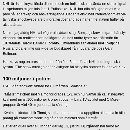
NHL är ishockeys största diamant, och en bojkott skulle sända en skarp signal
till spelarnas miljon tals fans i Putins rike. NHL har alla möjligheter att visa
prov på ledarskap och ansvarstagande. Det är faktiskt helt irrelevant om ett 50-
tal ryska ishockeyspelare blir orättvist behandlade när en hel nation håller på
att utplånas.
Nu tror jag aldrig NHL att vågar ett sådant steg. Som jag skrev tidigare, här styr
ekonomiska realiteter och hallägarna är helt andra typer av affärsmän än
1970-talets Harold Ballard i Toronto. Omvärldens sanktioner mot Ovetjkins
Ryssland gäller inte oss – det är budskapet från nuvarande boss Gary
Bettman.
Här krävs nog en president order från Joe Biden för att NHL-ledningen ska
lyssna. ”The show must go on” är viktigare än att ryska bomber faller över Kiev.
100 miljoner i potten
I SHL går ”showen” vidare för Djurgården i kvalspelet.
”Måste” matchen mot Malmö förlorades, 1-3, och nu väntar så kallat negativt
kval med minst 100 miljoner kronor i potten – bara TV-avtalet med C More-
gruppen är värt 40 miljoner nästa säsong.
Kvalmotståndare blir Timrå, som har den hopplösa uppgiften att hämta in åtta
poäng på framförvarande lag på de tre matcher som återstår.
Det är en duell över sju ronder, där lag 13, just nu Djurgården har favör av