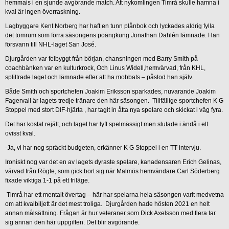
hemmais i en sjunde avgörande match. Att nykomlingen Timrå skulle hamna i
kval är ingen överraskning.
Lagbyggare Kent Norberg har haft en tunn plånbok och lyckades aldrig fylla
det tomrum som förra säsongens poängkung Jonathan Dahlén lämnade. Han
försvann till NHL-laget San José.
Djurgården var felbyggt från början, chansningen med Barry Smith på
coachbänken var en kulturkrock, Och Linus Widell,hemvärvad, från KHL,
splittrade laget och lämnade efter att ha mobbats – påstod han själv.
Både Smith och sportchefen Joakim Eriksson sparkades, nuvarande Joakim
Fagervall är lagets tredje tränare den här säsongen. Tillfällige sportchefen K G
Stoppel med stort DIF-hjärta , har tagit in åtta nya spelare och skickat i väg fyra.
Det har kostat rejält, och laget har lyft spelmässigt men slutade i ändå i ett
ovisst kval.
-Ja, vi har nog spräckt budgeten, erkänner K G Stoppel i en TT-intervju.
Ironiskt nog var det en av lagets dyraste spelare, kanadensaren Erich Gelinas,
värvad från Rögle, som gick bort sig när Malmös hemvändare Carl Söderberg
fixade viktiga 1-1 på ett friläge.
Timrå har ett mentalt övertag – här har spelarna hela säsongen varit medvetna
om att kvalbiljett är det mest troliga. Djurgården hade hösten 2021 en helt
annan målsättning. Frågan är hur veteraner som Dick Axelsson med flera tar
sig annan den här uppgiften. Det blir avgörande.