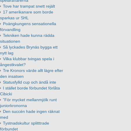
spelaraffärerna
Tove har trampat snett rejält
17 amerikanare som borde
sparkas ur SHL
Poängkungens sensationella
förvandling
Tekniken hade kunna rädda
situationen
Så lyckades Brynäs bygga ett
nytt lag
Vilka klubbar tvingas spela i
ångestkvalet?
Tre Kronors värde allt lägre efter
den insatsen
Statusfylld cup och ändå inte
I stället borde förbundet förlåta
Cibicki
”För mycket mellanmjölk runt
juniorkronorna
Den succén hade ingen räknat
med
Tystnadskultur splitttrade
förbundet