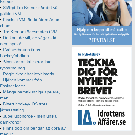
Kronor
Skärpt Tre Kronor när det väl
gällde i VM
Fiasko i VM, ändå återstår en
chans
Tre Kronor i ödesmatch i VM
De kan, de vill, de vågar - låt
dem spela!
I Västerbotten finns
hockeyfabriken
Simstjärnan kritiserar inte
ryssarna nog
Rögle skrev hockeyhistoria
Hjälten kommer från
Essingeleden
Många namnkunniga spelare,
men...
Bittert hockey- OS trots
jättesatsning
Jubel upphörde - men unika
damkronor
Finns gott om pengar att göra av
med i SHL