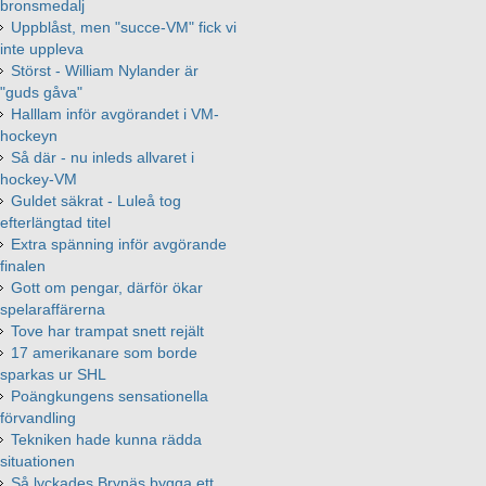
bronsmedalj
Uppblåst, men "succe-VM" fick vi
inte uppleva
Störst - William Nylander är
"guds gåva"
Halllam inför avgörandet i VM-
hockeyn
Så där - nu inleds allvaret i
hockey-VM
Guldet säkrat - Luleå tog
efterlängtad titel
Extra spänning inför avgörande
finalen
Gott om pengar, därför ökar
spelaraffärerna
Tove har trampat snett rejält
17 amerikanare som borde
sparkas ur SHL
Poängkungens sensationella
förvandling
Tekniken hade kunna rädda
situationen
Så lyckades Brynäs bygga ett