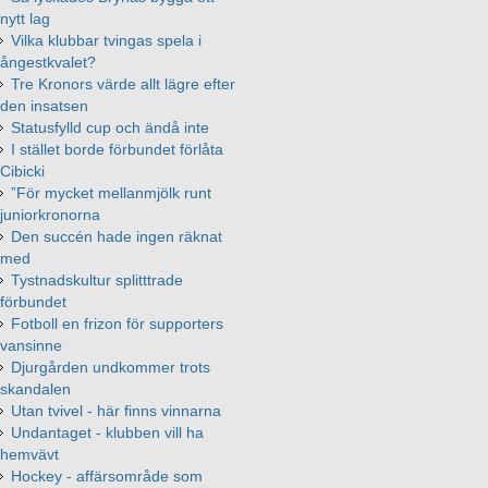
nytt lag
Vilka klubbar tvingas spela i
ångestkvalet?
Tre Kronors värde allt lägre efter
den insatsen
Statusfylld cup och ändå inte
I stället borde förbundet förlåta
Cibicki
”För mycket mellanmjölk runt
juniorkronorna
Den succén hade ingen räknat
med
Tystnadskultur splitttrade
förbundet
Fotboll en frizon för supporters
vansinne
Djurgården undkommer trots
skandalen
Utan tvivel - här finns vinnarna
Undantaget - klubben vill ha
hemvävt
Hockey - affärsområde som