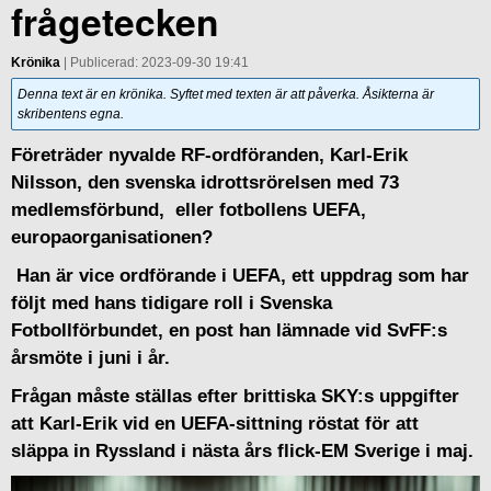
frågetecken
Krönika
| Publicerad: 2023-09-30 19:41
Denna text är en krönika. Syftet med texten är att påverka. Åsikterna är
skribentens egna.
Företräder nyvalde RF-ordföranden, Karl-Erik
Nilsson, den svenska idrottsrörelsen med 73
medlemsförbund, eller fotbollens UEFA,
europaorganisationen?
Han är vice ordförande i UEFA, ett uppdrag som har
följt med hans tidigare roll i Svenska
Fotbollförbundet, en post han lämnade vid SvFF:s
årsmöte i juni i år.
Frågan måste ställas efter brittiska SKY:s uppgifter
att Karl-Erik vid en UEFA-sittning röstat för att
släppa in Ryssland i nästa års flick-EM Sverige i maj.