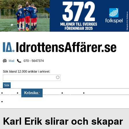
Mail
070 - 5647374
Sök bland 12.000 artiklar i arkivet:
Nyheter
Krönikor
Sport & spel
Nyhetsbrev
Arkiv
Om Idrottens Affärer
Karl Erik slirar och skapar