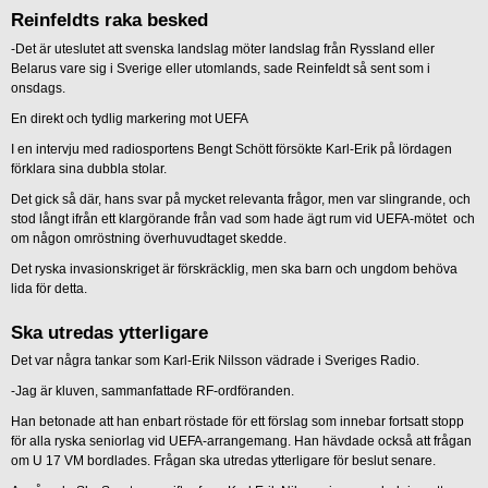
Reinfeldts raka besked
-Det är uteslutet att svenska landslag möter landslag från Ryssland eller
Belarus vare sig i Sverige eller utomlands, sade Reinfeldt så sent som i
onsdags.
En direkt och tydlig markering mot UEFA
I en intervju med radiosportens Bengt Schött försökte Karl-Erik på lördagen
förklara sina dubbla stolar.
Det gick så där, hans svar på mycket relevanta frågor, men var slingrande, och
stod långt ifrån ett klargörande från vad som hade ägt rum vid UEFA-mötet och
om någon omröstning överhuvudtaget skedde.
Det ryska invasionskriget är förskräcklig, men ska barn och ungdom behöva
lida för detta.
Ska utredas ytterligare
Det var några tankar som Karl-Erik Nilsson vädrade i Sveriges Radio.
-Jag är kluven, sammanfattade RF-ordföranden.
Han betonade att han enbart röstade för ett förslag som innebar fortsatt stopp
för alla ryska seniorlag vid UEFA-arrangemang. Han hävdade också att frågan
om U 17 VM bordlades. Frågan ska utredas ytterligare för beslut senare.