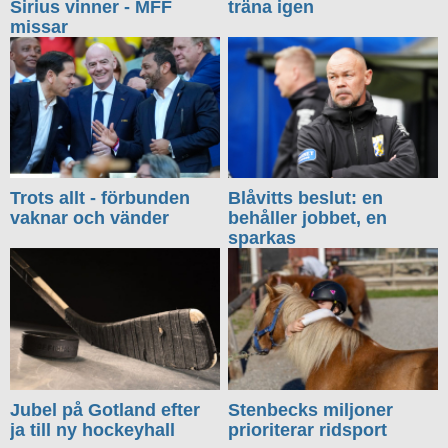
Sirius vinner - MFF
träna igen
missar
Trots allt - förbunden
Blåvitts beslut: en
vaknar och vänder
behåller jobbet, en
sparkas
Jubel på Gotland efter
Stenbecks miljoner
ja till ny hockeyhall
prioriterar ridsport