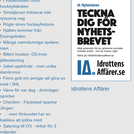
I Västerbotten finns
hockeyfabriken
Simstjärnan kritiserar inte
ryssarna nog
Rögle skrev hockeyhistoria
Hjälten kommer från
Essingeleden
Många namnkunniga spelare,
men...
Bittert hockey- OS trots
jättesatsning
Jubel upphörde - men unika
damkronor
Finns gott om pengar att göra av
med i SHL
Idrottens Affärer
Värre för var dag - drömlaget
spricker
Chocken - Färjestad sparkar
Jörgen
... -men förbundet har en
bakläxa att jobba med
Satsning till OS - rinkar för 3
miljarder