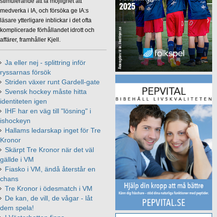
stimulerande att få möjlighet att
medverka i IA, och försöka ge IA:s
läsare ytterligare inblickar i det ofta
komplicerade förhållandet idrott och
affärer, framhåller Kjell.
Ja eller nej - splittring inför
ryssarnas försök
Striden växer runt Gardell-gate
Svensk hockey måste hitta
identiteten igen
IHF har en väg till "lösning" i
ishockeyn
Hallams ledarskap inget för Tre
Kronor
Skärpt Tre Kronor när det väl
gällde i VM
Fiasko i VM, ändå återstår en
chans
Tre Kronor i ödesmatch i VM
De kan, de vill, de vågar - låt
dem spela!