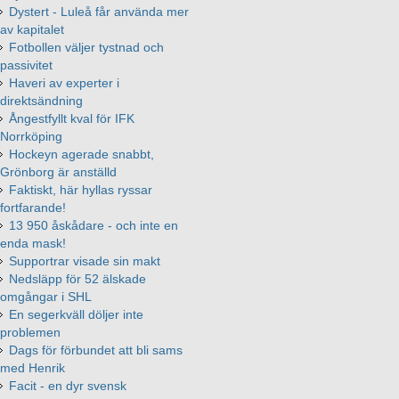
Dystert - Luleå får använda mer
av kapitalet
Fotbollen väljer tystnad och
passivitet
Haveri av experter i
direktsändning
Ångestfyllt kval för IFK
Norrköping
Hockeyn agerade snabbt,
Grönborg är anställd
Faktiskt, här hyllas ryssar
fortfarande!
13 950 åskådare - och inte en
enda mask!
Supportrar visade sin makt
Nedsläpp för 52 älskade
omgångar i SHL
En segerkväll döljer inte
problemen
Dags för förbundet att bli sams
med Henrik
Facit - en dyr svensk