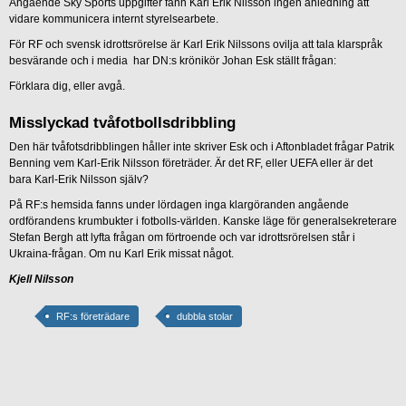
Angående Sky Sports uppgifter fann Karl Erik Nilsson ingen anledning att
vidare kommunicera internt styrelsearbete.
För RF och svensk idrottsrörelse är Karl Erik Nilssons ovilja att tala klarspråk
besvärande och i media har DN:s krönikör Johan Esk ställt frågan:
Förklara dig, eller avgå.
Misslyckad tvåfotbollsdribbling
Den här tvåfotsdribblingen håller inte skriver Esk och i Aftonbladet frågar Patrik
Benning vem Karl-Erik Nilsson företräder. Är det RF, eller UEFA eller är det
bara Karl-Erik Nilsson själv?
På RF:s hemsida fanns under lördagen inga klargöranden angående
ordförandens krumbukter i fotbolls-världen. Kanske läge för generalsekreterare
Stefan Bergh att lyfta frågan om förtroende och var idrottsrörelsen står i
Ukraina-frågan. Om nu Karl Erik missat något.
Kjell Nilsson
RF:s företrädare
dubbla stolar