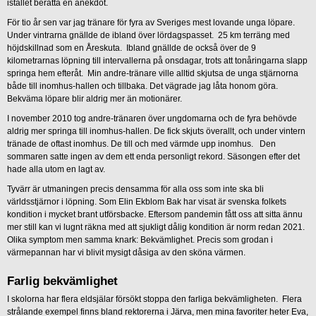
istället berätta en anekdot.
För tio år sen var jag tränare för fyra av Sveriges mest lovande unga löpare.
Under vintrarna gnällde de ibland över lördagspasset. 25 km terräng med
höjdskillnad som en Åreskuta. Ibland gnällde de också över de 9
kilometrarnas löpning till intervallerna på onsdagar, trots att tonåringarna slapp
springa hem efteråt. Min andre-tränare ville alltid skjutsa de unga stjärnorna
både till inomhus-hallen och tillbaka. Det vägrade jag låta honom göra.
Bekväma löpare blir aldrig mer än motionärer.
I november 2010 tog andre-tränaren över ungdomarna och de fyra behövde
aldrig mer springa till inomhus-hallen. De fick skjuts överallt, och under vintern
tränade de oftast inomhus. De till och med värmde upp inomhus. Den
sommaren satte ingen av dem ett enda personligt rekord. Säsongen efter det
hade alla utom en lagt av.
Tyvärr är utmaningen precis densamma för alla oss som inte ska bli
världsstjärnor i löpning. Som Elin Ekblom Bak har visat är svenska folkets
kondition i mycket brant utförsbacke. Eftersom pandemin fått oss att sitta ännu
mer still kan vi lugnt räkna med att sjukligt dålig kondition är norm redan 2021.
Olika symptom men samma knark: Bekvämlighet. Precis som grodan i
värmepannan har vi blivit mysigt dåsiga av den sköna värmen.
Farlig bekvämlighet
I skolorna har flera eldsjälar försökt stoppa den farliga bekvämligheten. Flera
strålande exempel finns bland rektorerna i Järva, men mina favoriter heter Eva,