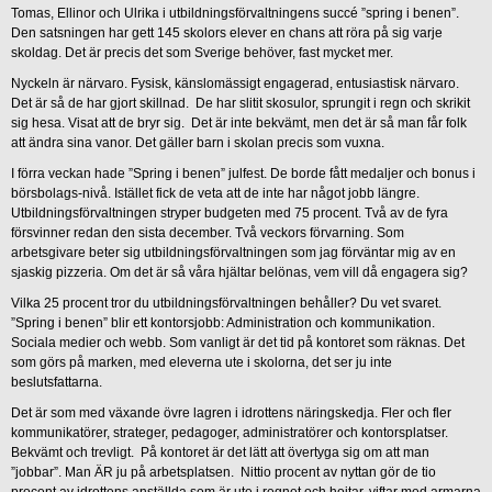
Tomas, Ellinor och Ulrika i utbildningsförvaltningens succé ”spring i benen”.
Den satsningen har gett 145 skolors elever en chans att röra på sig varje
skoldag. Det är precis det som Sverige behöver, fast mycket mer.
Nyckeln är närvaro. Fysisk, känslomässigt engagerad, entusiastisk närvaro.
Det är så de har gjort skillnad. De har slitit skosulor, sprungit i regn och skrikit
sig hesa. Visat att de bryr sig. Det är inte bekvämt, men det är så man får folk
att ändra sina vanor. Det gäller barn i skolan precis som vuxna.
I förra veckan hade ”Spring i benen” julfest. De borde fått medaljer och bonus i
börsbolags-nivå. Istället fick de veta att de inte har något jobb längre.
Utbildningsförvaltningen stryper budgeten med 75 procent. Två av de fyra
försvinner redan den sista december. Två veckors förvarning. Som
arbetsgivare beter sig utbildningsförvaltningen som jag förväntar mig av en
sjaskig pizzeria. Om det är så våra hjältar belönas, vem vill då engagera sig?
Vilka 25 procent tror du utbildningsförvaltningen behåller? Du vet svaret.
”Spring i benen” blir ett kontorsjobb: Administration och kommunikation.
Sociala medier och webb. Som vanligt är det tid på kontoret som räknas. Det
som görs på marken, med eleverna ute i skolorna, det ser ju inte
beslutsfattarna.
Det är som med växande övre lagren i idrottens näringskedja. Fler och fler
kommunikatörer, strateger, pedagoger, administratörer och kontorsplatser.
Bekvämt och trevligt. På kontoret är det lätt att övertyga sig om att man
”jobbar”. Man ÄR ju på arbetsplatsen. Nittio procent av nyttan gör de tio