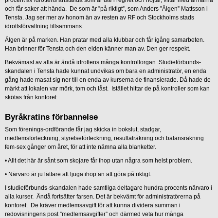
procent av idrottens anställda som är ute i regnet och hojtar, viftar med armarna
och får saker att hända. De som är ”på riktigt”, som Anders ”Älgen” Mattsson i
Tensta. Jag ser mer av honom än av resten av RF och Stockholms stads
idrottsförvaltning tillsammans.
Älgen är på marken. Han pratar med alla klubbar och får igång samarbeten.
Han brinner för Tensta och den elden känner man av. Den ger respekt.
Bekvämast av alla är ändå idrottens många kontrollorgan. Studieförbunds-
skandalen i Tensta hade kunnat undvikas om bara en administratör, en enda
gång hade masat sig ner till en enda av kurserna de finansierade. Då hade de
märkt att lokalen var mörk, tom och låst. Istället hittar de på kontroller som kan
skötas från kontoret.
Byråkratins förbannelse
Som förenings-ordförande får jag skicka in bokslut, stadgar,
medlemsförteckning, styrelseförteckning, resultaträkning och balansräkning
fem-sex gånger om året, för att inte nämna alla blanketter.
•
Allt det här är sånt som skojare får ihop utan några som helst problem.
•
Närvaro är ju lättare att ljuga ihop än att göra på riktigt.
I studieförbunds-skandalen hade samtliga deltagare hundra procents närvaro i
alla kurser. Ändå fortsätter farsen. Det är bekvämt för administratörerna på
kontoret. De kräver medlemsavgift för att kunna dividera summan i
redovisningens post ”medlemsavgifter” och därmed veta hur många