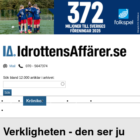
Mail
070 - 5647374
Sök bland 12.000 artiklar i arkivet:
Nyheter
Krönikor
Sport & spel
Nyhetsbrev
Arkiv
Om Idrottens Affärer
Verkligheten - den ser ju