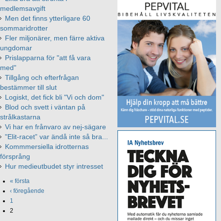
medlemsavgift
Men det finns ytterligare 60
sommaridrotter
Fler miljonärer, men färre aktiva
ungdomar
Prislapparna för "att få vara
med"
Tillgång och efterfrågan
bestämmer till slut
Logiskt, det fick bli "Vi och dom"
Blod och svett i väntan på
strålkastarna
Vi har en frånvaro av nej-sägare
"Elit-racet” var ändå inte så bra...
Kommmersiella idrotternas
försprång
Hur medieutbudet styr intresset
« första
‹ föregående
1
2