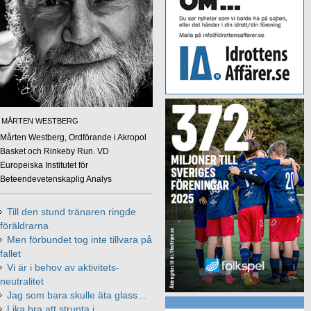
MÅRTEN WESTBERG
Mårten Westberg, Ordförande i Akropol
Basket och Rinkeby Run. VD
Europeiska Institutet för
Beteendevetenskaplig Analys​
Till den stund tränaren ringde
föräldrarna
Men förbundet tog inte tillvara på
fallet
Vi är i behov av aktivitets-
neutralitet
Jag som bara skulle äta glass...
Lika bra att strunta i