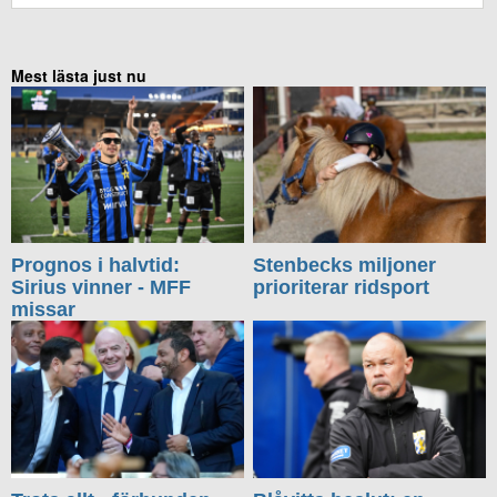
Mest lästa just nu
Prognos i halvtid:
Stenbecks miljoner
Sirius vinner - MFF
prioriterar ridsport
missar