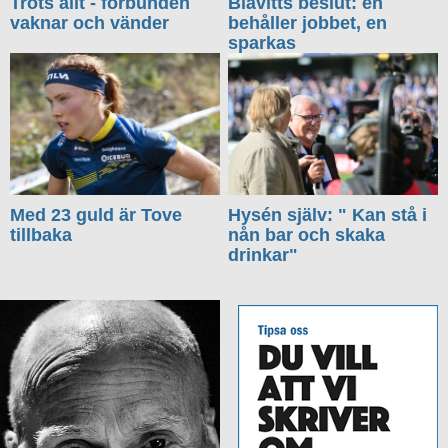
Trots allt - förbunden
Blåvitts beslut: en
vaknar och vänder
behåller jobbet, en
sparkas
Med 23 guld är Tove
Hysén själv: " Kan stå i
tillbaka
nån bar och skaka
drinkar"