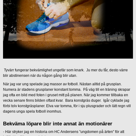
Tyvärr fungerar bekvämlighet ungefär som knark. Ju mer du får, desto värre
blir abstinensen när du någon gång blir utan.
När jag var ung spelade jag massor av fotboll. Nästan alltid på grusplan.
Numera är stadens grusplaner konstant tomma. På väg till en träning skrapar
jag ofta en bild med foten i gruset mitt på planen. När jag kommer tillbaka en
vecka senare finns bilden oftast kvar. Bara konstgräs duger. Igår cyklade jag
förbi tolv konstgräsplaner. Elva var tomma, för i sju plusgrader och lätt regn vill
dagens unga spela fotboll inomhus.
Bekväma löpare blir inte annat än motionärer
-
Här stryker jag en historia om HC Andersens ”ungdomen på ärten” för att