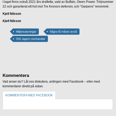
I laget finns också 2021 års draftetta, vald av Buffalo, Owen Power. Tröjnummer
22 och garanterat ett hot mot Tre Kronors defensiv, och ”Garpens” renommé.
Kjell Nilsson
Kjell Nilsson
Miljonsatsningar
Några få måste avstå
SHL-lagern storhandlar
Kommentera
Vad anser du? Låt oss diskutera, antingen med Facebook – eller med
kommentarer direkt på sidan.
KOMMENTERA MED FACEBOOK
KOMMENTERA UTAN FACEBOOK