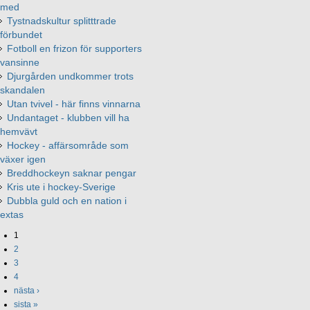
med
Tystnadskultur splitttrade
förbundet
Fotboll en frizon för supporters
vansinne
Djurgården undkommer trots
skandalen
Utan tvivel - här finns vinnarna
Undantaget - klubben vill ha
hemvävt
Hockey - affärsområde som
växer igen
Breddhockeyn saknar pengar
Kris ute i hockey-Sverige
Dubbla guld och en nation i
extas
1
2
3
4
nästa ›
sista »