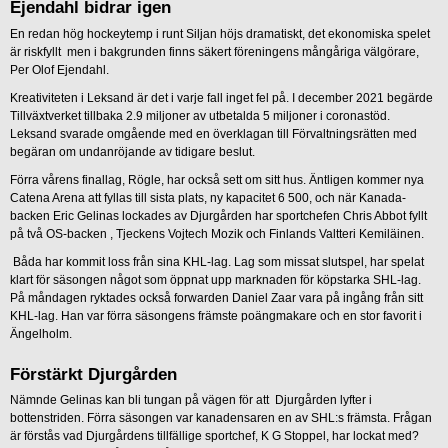
Ejendahl bidrar igen
En redan hög hockeytemp i runt Siljan höjs dramatiskt, det ekonomiska spelet
är riskfyllt men i bakgrunden finns säkert föreningens mångåriga välgörare,
Per Olof Ejendahl.
Kreativiteten i Leksand är det i varje fall inget fel på. I december 2021 begärde
Tillväxtverket tillbaka 2.9 miljoner av utbetalda 5 miljoner i coronastöd.
Leksand svarade omgående med en överklagan till Förvaltningsrätten med
begäran om undanröjande av tidigare beslut.
Förra vårens finallag, Rögle, har också sett om sitt hus. Äntligen kommer nya
Catena Arena att fyllas till sista plats, ny kapacitet 6 500, och när Kanada-
backen Eric Gelinas lockades av Djurgården har sportchefen Chris Abbot fyllt
på två OS-backen , Tjeckens Vojtech Mozik och Finlands Valtteri Kemiläinen.
Båda har kommit loss från sina KHL-lag. Lag som missat slutspel, har spelat
klart för säsongen något som öppnat upp marknaden för köpstarka SHL-lag.
På måndagen ryktades också forwarden Daniel Zaar vara på ingång från sitt
KHL-lag. Han var förra säsongens främste poängmakare och en stor favorit i
Ängelholm.
Förstärkt Djurgården
Nämnde Gelinas kan bli tungan på vägen för att Djurgården lyfter i
bottenstriden. Förra säsongen var kanadensaren en av SHL:s främsta. Frågan
är förstås vad Djurgårdens tillfällige sportchef, K G Stoppel, har lockat med?