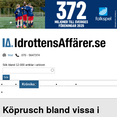
Mail
070 - 5647374
Sök bland 12.000 artiklar i arkivet:
Nyheter
Krönikor
Sport & spel
Nyhetsbrev
Arkiv
Om Idrottens Affärer
Köprusch bland vissa i