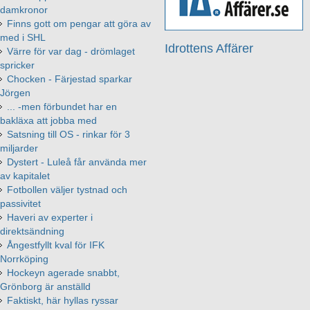
damkronor
Finns gott om pengar att göra av
med i SHL
Idrottens Affärer
Värre för var dag - drömlaget
spricker
Chocken - Färjestad sparkar
Jörgen
... -men förbundet har en
bakläxa att jobba med
Satsning till OS - rinkar för 3
miljarder
Dystert - Luleå får använda mer
av kapitalet
Fotbollen väljer tystnad och
passivitet
Haveri av experter i
direktsändning
Ångestfyllt kval för IFK
Norrköping
Hockeyn agerade snabbt,
Grönborg är anställd
Faktiskt, här hyllas ryssar