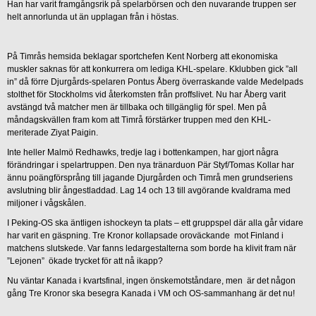
Han har varit framgångsrik på spelarbörsen och den nuvarande truppen ser
helt annorlunda ut än upplagan från i höstas.
På Timrås hemsida beklagar sportchefen Kent Norberg att ekonomiska
muskler saknas för att konkurrera om lediga KHL-spelare. Kklubben gick ”all
in” då förre Djurgårds-spelaren Pontus Åberg överraskande valde Medelpads
stolthet för Stockholms vid återkomsten från proffslivet. Nu har Åberg varit
avstängd två matcher men är tillbaka och tillgänglig för spel. Men på
måndagskvällen fram kom att Timrå förstärker truppen med den KHL-
meriterade Ziyat Paigin.
Inte heller Malmö Redhawks, tredje lag i bottenkampen, har gjort några
förändringar i spelartruppen. Den nya tränarduon Pär Styf/Tomas Kollar har
ännu poängförsprång till jagande Djurgården och Timrå men grundseriens
avslutning blir ångestladdad. Lag 14 och 13 till avgörande kvaldrama med
miljoner i vågskålen.
I Peking-OS ska äntligen ishockeyn ta plats – ett gruppspel där alla går vidare
har varit en gäspning. Tre Kronor kollapsade oroväckande mot Finland i
matchens slutskede. Var fanns ledargestalterna som borde ha klivit fram när
”Lejonen” ökade trycket för att nå ikapp?
Nu väntar Kanada i kvartsfinal, ingen önskemotståndare, men är det någon
gång Tre Kronor ska besegra Kanada i VM och OS-sammanhang är det nu!