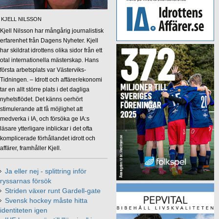
KJELL NILSSON
Kjell Nilsson har mångårig journalistisk
erfarenhet från Dagens Nyheter. Kjell
har skildrat idrottens olika sidor från ett
otal internationella mästerskap. Hans
första arbetsplats var Västerviks-
Tidningen. – Idrott och affärer/ekonomi
tar en allt större plats i det dagliga
nyhetsflödet. Det känns oerhört
stimulerande att få möjlighet att
medverka i IA, och försöka ge IA:s
läsare ytterligare inblickar i det ofta
komplicerade förhållandet idrott och
affärer, framhåller Kjell.
Ja eller nej - splittring inför
ryssarnas försök
Striden växer runt Gardell-gate
Svensk hockey måste hitta
identiteten igen