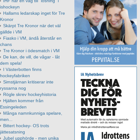
IHF har en väg till "lösning" i
ishockeyn
Hallams ledarskap inget för Tre
Kronor
Skärpt Tre Kronor när det väl
gällde i VM
Fiasko i VM, ändå återstår en
chans
Tre Kronor i ödesmatch i VM
De kan, de vill, de vågar - låt
dem spela!
I Västerbotten finns
hockeyfabriken
Simstjärnan kritiserar inte
ryssarna nog
Rögle skrev hockeyhistoria
Hjälten kommer från
Essingeleden
Många namnkunniga spelare,
men...
Bittert hockey- OS trots
jättesatsning
Jubel upphörde - men unika