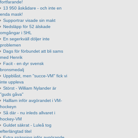
fortfarande!
13 950 åskådare - och inte en
enda mask!
Supportrar visade sin makt
Nedsläpp för 52 älskade
omgångar i SHL
En segerkväll döljer inte
problemen
Dags för förbundet att bli sams
med Henrik
Facit - en dyr svensk
bronsmedalj
Uppblåst, men "succe-VM" fick vi
inte uppleva
Störst - William Nylander är
"guds gåva"
Halllam inför avgörandet i VM-
hockeyn
Så där - nu inleds allvaret i
hockey-VM
Guldet säkrat - Luleå tog
efterlängtad titel
Extra spänning inför avgörande