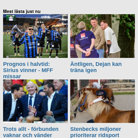
Mest lästa just nu
Prognos i halvtid:
Äntligen, Dejan kan
Sirius vinner - MFF
träna igen
missar
Trots allt - förbunden
Stenbecks miljoner
vaknar och vänder
prioriterar ridsport