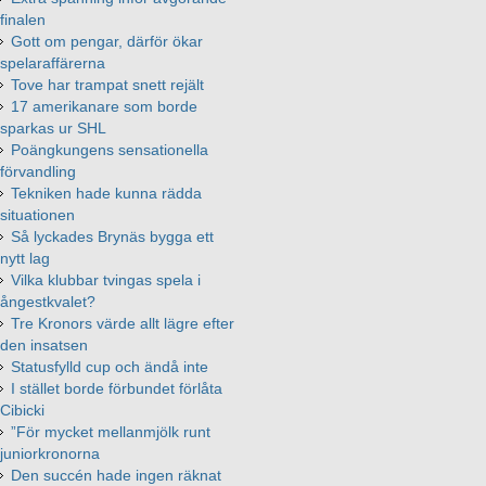
finalen
Gott om pengar, därför ökar
spelaraffärerna
Tove har trampat snett rejält
17 amerikanare som borde
sparkas ur SHL
Poängkungens sensationella
förvandling
Tekniken hade kunna rädda
situationen
Så lyckades Brynäs bygga ett
nytt lag
Vilka klubbar tvingas spela i
ångestkvalet?
Tre Kronors värde allt lägre efter
den insatsen
Statusfylld cup och ändå inte
I stället borde förbundet förlåta
Cibicki
”För mycket mellanmjölk runt
juniorkronorna
Den succén hade ingen räknat