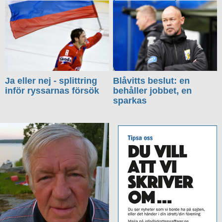
Ja eller nej - splittring
Blåvitts beslut: en
inför ryssarnas försök
behåller jobbet, en
sparkas