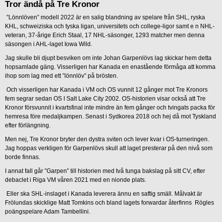
Tror ändå på Tre Kronor
”Lönnlöven” modell 2022 är en salig blandning av spelare från SHL, ryska
KHL, schweiziska och tyska ligan, universitets och college-ligor samt e n NHL-
veteran, 37-årige Erich Staal, 17 NHL-säsonger, 1293 matcher men denna
säsongen i AHL-laget Iowa Wild.
Jag skulle bli djupt besviken om inte Johan Garpenlövs lag skickar hem detta
hopsamlade gäng. Visserligen har Kanada en enastående förmåga att komma
ihop som lag med ett ”lönnlöv” på brösten.
Och visserligen har Kanada i VM och OS vunnit 12 gånger mot Tre Kronors
fem segrar sedan OS I Salt Lake City 2002. OS-historien visar också att Tre
Kronor försvunnit i kvartsfinal inte mindre än fem gånger och tvingats packa för
hemresa före medaljkampen. Senast i Sydkorea 2018 och hej då mot Tyskland
efter förlängning.
Men nej, Tre Kronor bryter den dystra sviten och lever kvar i OS-turneringen.
Jag hoppas verkligen för Garpenlövs skull att laget presterar på den nivå som
borde finnas.
I annat fall går ”Garpen” till historien med två tunga bakslag på sitt CV, efter
debaclet i Riga VM våren 2021 med en nionde plats.
Eller ska SHL-inslaget i Kanada leverera ännu en saftig smäll. Målvakt är
Frölundas skicklige Matt Tomkins och bland lagets forwardar återfinns Rögles
poängspelare Adam Tambellini.