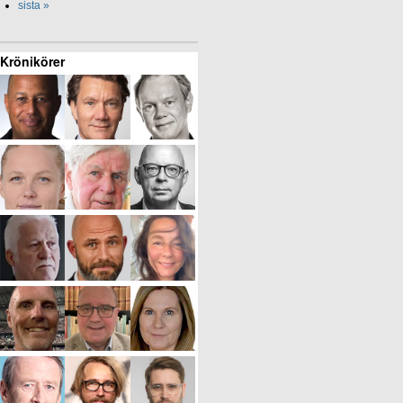
sista »
Krönikörer