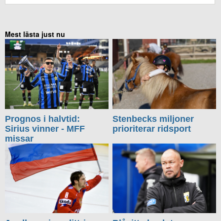
Mest lästa just nu
Prognos i halvtid:
Stenbecks miljoner
Sirius vinner - MFF
prioriterar ridsport
missar