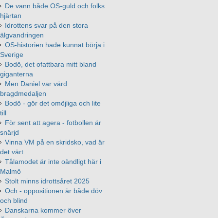
De vann både OS-guld och folks
hjärtan
Idrottens svar på den stora
älgvandringen
OS-historien hade kunnat börja i
Sverige
Bodö, det ofattbara mitt bland
giganterna
Men Daniel var värd
bragdmedaljen
Bodö - gör det omöjliga och lite
till
För sent att agera - fotbollen är
snärjd
Vinna VM på en skridsko, vad är
det värt...
Tålamodet är inte oändligt här i
Malmö
Stolt minns idrottsåret 2025
Och - oppositionen är både döv
och blind
Danskarna kommer över