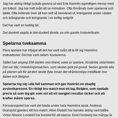
Jag har aldrig riktigt lyckats grunna ut vad Erik Hamrén egentligen menar med
sin fotboll. Jag har haft svårt att se mönstren. Ofta förvånats över spelarval och
taktik. Ofta irriterats över att han sett så besvärad ut, krängande under västen
och krånglande och kringlande i en torftig ordgröt.
Det har varit en luddig tid.
Det dunkelt sagda är det dunkelt tänkta, sa min gamle historielärare.
Spelarna tveksamma
Flera spelare har intygat att det har varit svårt att ta till sig Hamréns
instruktioner. Det har varit oklart i konturerna.
Sättet han angrep EM-starten mot Irland, valet av spelare, förstärkte oklarheten.
Det var där, i inledningsmatchen, som skutan gick på grund. Sedan gjorde alla
på planen allt för att den skulle flyta innan det ofrånkomliga inträffade mot
Italien och Belgien.
Spelarna tog sig i alla fall samman och gav Hamrén en skaplig
avskedspresent. En riktigt bra match mot ett lag, Belgien, som spelade
precis så som lag gör som vet att ett oavgjort resultat räcker och att
krafter måste sparas.
Försvarsspelet har varit det bästa under hela Hamréns epok. Andreas
Granqvist gjordes sitt livs match. Albin Ekdahl har kanske aldrig varit bättre.
Victor Nilsson Lindelöf har kommit för att stanna. Emil Forsberg har många år