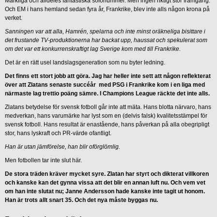
Märkliga och alldeles fantastiska solonummer. Men ingen riktigt stor framgång.
Och EM i hans hemland sedan fyra år, Frankrike, blev inte alls någon krona på
verket.
Sanningen var att alla, Hamrén, spelarna och inte minst oräkneliga bisittare i
det frustande TV-produktionerna har backat upp, haussat och spekulerat som
om det var ett konkurrenskraftigt lag Sverige kom med till Frankrike.
Det är en rätt usel landslagsgeneration som nu byter ledning.
Det finns ett stort jobb att göra. Jag har heller inte sett att någon reflekterat
över att Zlatans senaste succéår med PSG i Frankrike kom i en liga med
närmaste lag trettio poäng sämre. I Champions League räckte det inte alls.
Zlatans betydelse för svensk fotboll går inte att mäta. Hans blotta närvaro, hans
medverkan, hans varumärke har lyst som en (delvis falsk) kvalitetsstämpel för
svensk fotboll. Hans resultat är enastående, hans påverkan på alla obegripligt
stor, hans lyskraft och PR-värde ofantligt.
Han är utan jämförelse, han blir oförglömlig.
Men fotbollen tar inte slut här.
De stora träden kräver mycket syre. Zlatan har styrt och dikterat villkoren
och kanske kan det gynna vissa att det blir en annan luft nu. Och vem vet
om han inte slutat nu; Janne Andersson hade kanske inte tagit ut honom.
Han är trots allt snart 35. Och det nya måste byggas nu.