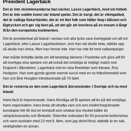
President Lagerbäck
Det är inte skönhetsandarna han väcker, Lasse Lagerbäck, med sin fotboll.
Det är inte sublim konst när Island spelar. Det är kargt, det är vikingablod,
det är valkiga fiskarhänder, det är ett litet folk som håller ihop i blåsten och
lågtrycken och ger sig faen på, att det går att överleva på en ensam ö långt
ifrån den europeiska kontinenten.
Det är presidentval på Island i veckan och alla tycks vara övertygade om att om
Lagerbäck, eller Lassur Lagarbacksson, som han väl skulle heta, ställde upp
så skulle han vinna. Men han hinner inte. Han har inte tid med valkampanjer.
Han måste fortsätta sköta om sitt landslag därnere i Frankrike och göra allt för
att övertyga sina spelare om att också det omöjliga är möjligt; match mot
England i åttondelen, Lagerbäck mot en sina förebilder som tränare, Roy
Hodgson. Han som gjorde gjorde svensk succé med en ny fotbollsmodell som
han och Bob Hougton introducerade på 70-talet.
Det är resterna av den som Lagerbäck återanvänder. I Sverige och nu med
Island.
Hans facit är imponerande. Hans förmåga att få spelare att tro på det omöjliga,
hans organisation, hans knep att utnyttja vars och ens relativt begränsade
kunskaper blir till slut en kompott som smakar bra mycket bättre än
valspäckssnacks och fårskalle. Österrike noterades för 63 procents bollinnehav
och vann avsluten med 23 mot 9. Men, som jag skrivit förut; statistik är en sak,
verkligheten en annan.