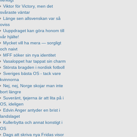
Viktor för Victory, men det
svåraste väntar
Länge sen allsvenskan var så
oviss
Uuppdraget kan göra honom till
vår hjälte!
Mycket vill ha mera — sorgligt
och naivt
MFF söker sin nya identitet
Vasaloppet har tappat sin charm
Största bragden i nordisk fotboll
Sveriges bästa OS - tack vare
kvinnorna
Nej, nej, Norge skojar man inte
bort längre
Suveränt, tjejerna är att lita på i
OS, ideligen
Edvin Anger antyder en brist i
landslaget
Kullerbytta och annat konstigt i
OS
Dags att skriva nya Fridas visor