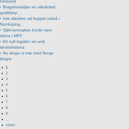
Öresund
Bragdmedaljen en välvårdad
guldklimp….
Inte släcktes väl hoppet också i
Norrköping...
Självrannsakan borde vara
större i MFF
Ett nytt kapitel i en unik
idrottshistoria
Nu skojar vi inte med Norge
längre
1
2
3
4
5
6
7
8
9
…
nästa ›