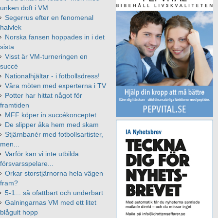
unken doft i VM
Segerrus efter en fenomenal
halvlek
Norska fansen hoppades in i det
sista
Visst är VM-turneringen en
succé
Nationalhjältar - i fotbollsdress!
Våra möten med experterna i TV
Potter har hittat något för
framtiden
MFF köper in succékonceptet
De slipper åka hem med skam
Stjärnbanér med fotbollsartister,
men...
Varför kan vi inte utbilda
försvarsspelare...
Orkar storstjärnorna hela vägen
fram?
5-1... så ofattbart och underbart
Galningarnas VM med ett litet
blågult hopp