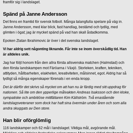
framför sig i landslaget.
Spänd på Janne Andersson
Det finns en framtid för svensk fotboll. Många talangfulla spelare på väg in.
Janne Andersson, med klar blick, fast handlag, bestämd och tydlig, med
glimten i ögat; jag är mycket spänd på vad han skall åstadkomma.
Epoken Zlatan Ibrahimovic är över i det svenska landslaget.
Vi har aldrig sett någonting liknande. Får inte se inom överskådlig tid. Han
är alldeles unik.
Jag har följt honom från den allra första allsvenska matchen (Halmstad) och
den första landskampen mot Färöarna i Växjö. Storleken, kraften, tekniken,
attityden, hållbarheten, elakheten, kreativiteten, målsinnet, egot. Aldrig har så
tydligt så många egenskaper förenats i en enda kropp.
Det är därför det skrivs så mycket om att han nu är färdig med sitt uppdrag för
nationen. Så lite om den ypperlige målvakten Andreas Isaksson och den kloke,
sympatiske och ambitiöse mittfältaren Kim Källström. Två enastående
landslagsveteraner som dock har haft sina övermän under åren och som alla
andra skuggats av Den store.
Han blir oförglömlig
116 landskamper och 62 mål i landslaget. Viktiga mål, avgörande mål.