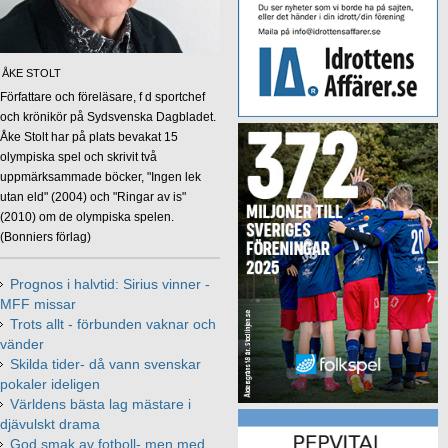
ÅKE STOLT
Författare och föreläsare, f d sportchef
och krönikör på Sydsvenska Dagbladet.
Åke Stolt har på plats bevakat 15
olympiska spel och skrivit två
uppmärksammade böcker, "Ingen lek
utan eld" (2004) och "Ringar av is"
(2010) om de olympiska spelen.
(Bonniers förlag)
Prognos i halvtid: Sirius vinner -
MFF missar
Trots allt - förbunden vaknar och
vänder
Skilda tider- då vann svenskar
pokaler ideligen
Världens bästa lag mästare i
djävulskt drama
God smak av fotboll- men med