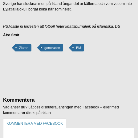
Sverige har slocknat men på Island ångar det ur källorna och vem vet om inte
Eyjafjallajökull börjar koka när som helst.
- - -
PS.Visste ni förresten att fotboll heter knattspurnaleik på isländska. DS
Åke Stolt
Zlatan
generation
EM
Kommentera
Vad anser du? Låt oss diskutera, antingen med Facebook – eller med
kommentarer direkt på sidan.
KOMMENTERA MED FACEBOOK
KOMMENTERA UTAN FACEBOOK