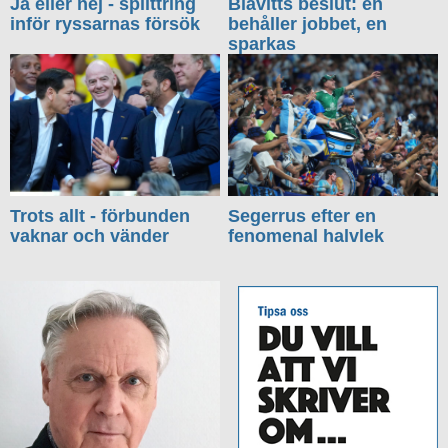
Ja eller nej - splittring
Blåvitts beslut: en
inför ryssarnas försök
behåller jobbet, en
sparkas
Trots allt - förbunden
Segerrus efter en
vaknar och vänder
fenomenal halvlek