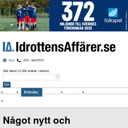
Mail
070 - 5647374
Sök bland 12.000 artiklar i arkivet:
Nyheter
Krönikor
Sport & spel
Nyhetsbrev
Arkiv
Om Idrottens Affärer
Något nytt och