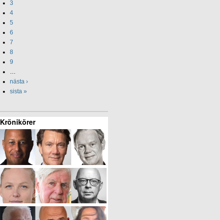
3
4
5
6
7
8
9
…
nästa ›
sista »
Krönikörer