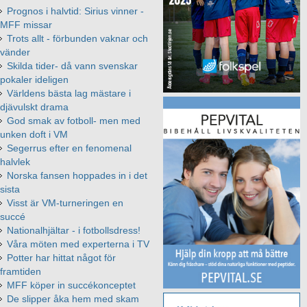
Prognos i halvtid: Sirius vinner -
MFF missar
Trots allt - förbunden vaknar och
vänder
Skilda tider- då vann svenskar
pokaler ideligen
Världens bästa lag mästare i
djävulskt drama
God smak av fotboll- men med
unken doft i VM
Segerrus efter en fenomenal
halvlek
Norska fansen hoppades in i det
sista
Visst är VM-turneringen en
succé
Nationalhjältar - i fotbollsdress!
Våra möten med experterna i TV
Potter har hittat något för
framtiden
MFF köper in succékonceptet
De slipper åka hem med skam