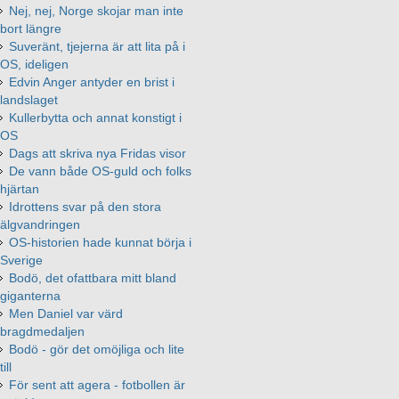
Nej, nej, Norge skojar man inte
bort längre
Suveränt, tjejerna är att lita på i
OS, ideligen
Edvin Anger antyder en brist i
landslaget
Kullerbytta och annat konstigt i
OS
Dags att skriva nya Fridas visor
De vann både OS-guld och folks
hjärtan
Idrottens svar på den stora
älgvandringen
OS-historien hade kunnat börja i
Sverige
Bodö, det ofattbara mitt bland
giganterna
Men Daniel var värd
bragdmedaljen
Bodö - gör det omöjliga och lite
till
För sent att agera - fotbollen är