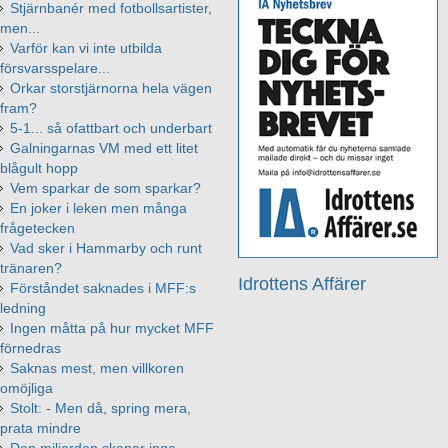
Stjärnbanér med fotbollsartister,
men...
Varför kan vi inte utbilda
försvarsspelare...
Orkar storstjärnorna hela vägen
fram?
5-1... så ofattbart och underbart
Galningarnas VM med ett litet
blågult hopp
Vem sparkar de som sparkar?
En joker i leken men många
frågetecken
Vad sker i Hammarby och runt
tränaren?
Idrottens Affärer
Förståndet saknades i MFF:s
ledning
Ingen måtta på hur mycket MFF
förnedras
Saknas mest, men villkoren
omöjliga
Stolt: - Men då, spring mera,
prata mindre