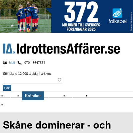
Mail
070 - 5647374
Sök bland 12.000 artiklar i arkivet:
Nyheter
Krönikor
Sport & spel
Nyhetsbrev
Arkiv
Om Idrottens Affärer
Skåne dominerar - och