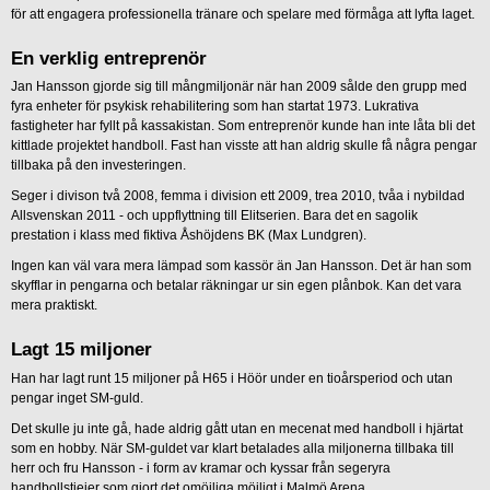
för att engagera professionella tränare och spelare med förmåga att lyfta laget.
En verklig entreprenör
Jan Hansson gjorde sig till mångmiljonär när han 2009 sålde den grupp med
fyra enheter för psykisk rehabilitering som han startat 1973. Lukrativa
fastigheter har fyllt på kassakistan. Som entreprenör kunde han inte låta bli det
kittlade projektet handboll. Fast han visste att han aldrig skulle få några pengar
tillbaka på den investeringen.
Seger i divison två 2008, femma i division ett 2009, trea 2010, tvåa i nybildad
Allsvenskan 2011 - och uppflyttning till Elitserien. Bara det en sagolik
prestation i klass med fiktiva Åshöjdens BK (Max Lundgren).
Ingen kan väl vara mera lämpad som kassör än Jan Hansson. Det är han som
skyfflar in pengarna och betalar räkningar ur sin egen plånbok. Kan det vara
mera praktiskt.
Lagt 15 miljoner
Han har lagt runt 15 miljoner på H65 i Höör under en tioårsperiod och utan
pengar inget SM-guld.
Det skulle ju inte gå, hade aldrig gått utan en mecenat med handboll i hjärtat
som en hobby. När SM-guldet var klart betalades alla miljonerna tillbaka till
herr och fru Hansson - i form av kramar och kyssar från segeryra
handbollstjejer som gjort det omöjliga möjligt i Malmö Arena.