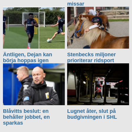
missar
Äntligen, Dejan kan
Stenbecks miljoner
börja hoppas igen
prioriterar ridsport
Blåvitts beslut: en
Lugnet åter, slut på
behåller jobbet, en
budgivningen i SHL
sparkas