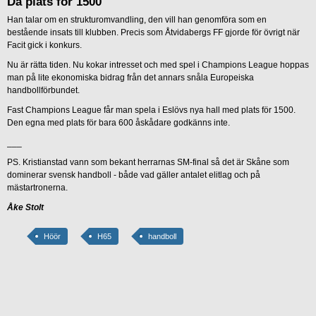
Då plats för 1500
Han talar om en strukturomvandling, den vill han genomföra som en
bestående insats till klubben. Precis som Åtvidabergs FF gjorde för övrigt när
Facit gick i konkurs.
Nu är rätta tiden. Nu kokar intresset och med spel i Champions League hoppas
man på lite ekonomiska bidrag från det annars snåla Europeiska
handbollförbundet.
Fast Champions League får man spela i Eslövs nya hall med plats för 1500.
Den egna med plats för bara 600 åskådare godkänns inte.
___
PS. Kristianstad vann som bekant herrarnas SM-final så det är Skåne som
dominerar svensk handboll - både vad gäller antalet elitlag och på
mästartronerna.
Åke Stolt
Höör
H65
handboll