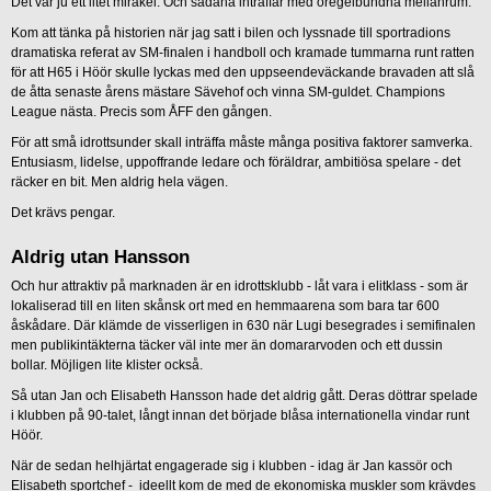
Det var ju ett litet mirakel. Och sådana inträffar med oregelbundna mellanrum.
Kom att tänka på historien när jag satt i bilen och lyssnade till sportradions
dramatiska referat av SM-finalen i handboll och kramade tummarna runt ratten
för att H65 i Höör skulle lyckas med den uppseendeväckande bravaden att slå
de åtta senaste årens mästare Sävehof och vinna SM-guldet. Champions
League nästa. Precis som ÅFF den gången.
För att små idrottsunder skall inträffa måste många positiva faktorer samverka.
Entusiasm, lidelse, uppoffrande ledare och föräldrar, ambitiösa spelare - det
räcker en bit. Men aldrig hela vägen.
Det krävs pengar.
Aldrig utan Hansson
Och hur attraktiv på marknaden är en idrottsklubb - låt vara i elitklass - som är
lokaliserad till en liten skånsk ort med en hemmaarena som bara tar 600
åskådare. Där klämde de visserligen in 630 när Lugi besegrades i semifinalen
men publikintäkterna täcker väl inte mer än domararvoden och ett dussin
bollar. Möjligen lite klister också.
Så utan Jan och Elisabeth Hansson hade det aldrig gått. Deras döttrar spelade
i klubben på 90-talet, långt innan det började blåsa internationella vindar runt
Höör.
När de sedan helhjärtat engagerade sig i klubben - idag är Jan kassör och
Elisabeth sportchef - ideellt kom de med de ekonomiska muskler som krävdes