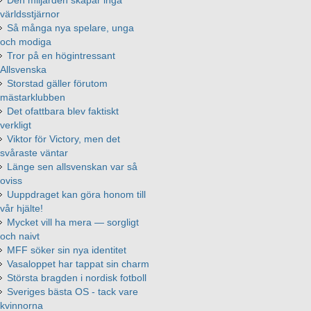
Den miljarden skapar inga
världsstjärnor
Så många nya spelare, unga
och modiga
Tror på en högintressant
Allsvenska
Storstad gäller förutom
mästarklubben
Det ofattbara blev faktiskt
verkligt
Viktor för Victory, men det
svåraste väntar
Länge sen allsvenskan var så
oviss
Uuppdraget kan göra honom till
vår hjälte!
Mycket vill ha mera — sorgligt
och naivt
MFF söker sin nya identitet
Vasaloppet har tappat sin charm
Största bragden i nordisk fotboll
Sveriges bästa OS - tack vare
kvinnorna