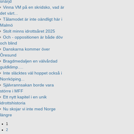
snärjd
Vinna VM på en skridsko, vad är
det värt...
Tålamodet är inte oändligt här i
Malmö
Stolt minns idrottsåret 2025
Och - oppositionen är både döv
och blind
Danskarna kommer över
Öresund
Bragdmedaljen en välvårdad
guldklimp….
Inte släcktes väl hoppet också i
Norrköping...
Självrannsakan borde vara
större i MFF
Ett nytt kapitel i en unik
idrottshistoria
Nu skojar vi inte med Norge
längre
1
2