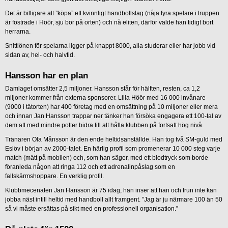
Det är billigare att ”köpa” ett kvinnligt handbollslag (nåja fyra spelare i truppen
är fostrade i Höör, sju bor på orten) och nå eliten, därför valde han tidigt bort
herrarna.
Snittlönen för spelarna ligger på knappt 8000, alla studerar eller har jobb vid
sidan av, hel- och halvtid.
Hansson har en plan
Damlaget omsätter 2,5 miljoner. Hansson står för hälften, resten, ca 1,2
miljoner kommer från externa sponsorer. Lilla Höör med 16 000 invånare
(9000 i tätorten) har 400 företag med en omsättning på 10 miljoner eller mera
och innan Jan Hansson trappar ner tänker han försöka engagera ett 100-tal av
dem att med mindre potter bidra till att hålla klubben på fortsatt hög nivå.
Tränaren Ola Månsson är den ende heltidsanställde. Han tog två SM-guld med
Eslöv i början av 2000-talet. En härlig profil som promenerar 10 000 steg varje
match (mätt på mobilen) och, som han säger, med ett blodtryck som borde
föranleda någon att ringa 112 och ett adrenalinpåslag som en
fallskärmshoppare. En verklig profil.
Klubbmecenaten Jan Hansson är 75 idag, han inser att han och frun inte kan
jobba näst intill heltid med handboll allt framgent. ”Jag är ju närmare 100 än 50
så vi måste ersättas på sikt med en professionell organisation.”