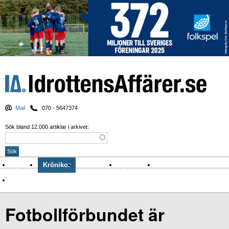
Mail
070 - 5647374
Sök bland 12.000 artiklar i arkivet:
Nyheter
Krönikor
Sport & spel
Nyhetsbrev
Arkiv
Om Idrottens Affärer
Fotbollförbundet är