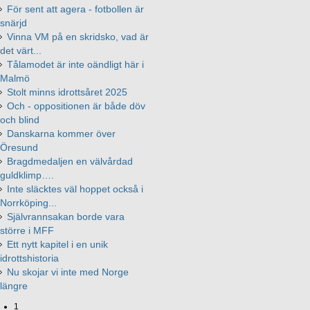
För sent att agera - fotbollen är
snärjd
Vinna VM på en skridsko, vad är
det värt...
Tålamodet är inte oändligt här i
Malmö
Stolt minns idrottsåret 2025
Och - oppositionen är både döv
och blind
Danskarna kommer över
Öresund
Bragdmedaljen en välvårdad
guldklimp….
Inte släcktes väl hoppet också i
Norrköping...
Självrannsakan borde vara
större i MFF
Ett nytt kapitel i en unik
idrottshistoria
Nu skojar vi inte med Norge
längre
1