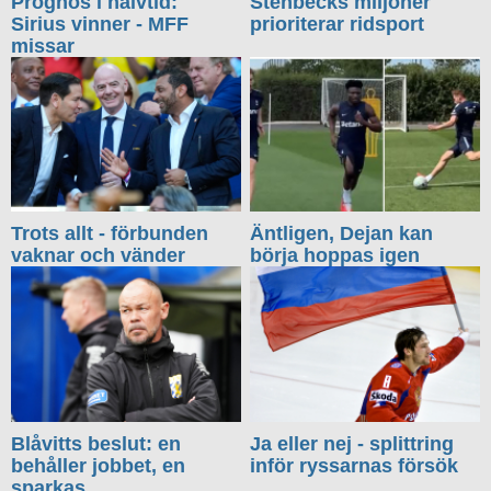
Prognos i halvtid:
Stenbecks miljoner
Sirius vinner - MFF
prioriterar ridsport
missar
Trots allt - förbunden
Äntligen, Dejan kan
vaknar och vänder
börja hoppas igen
Blåvitts beslut: en
Ja eller nej - splittring
behåller jobbet, en
inför ryssarnas försök
sparkas