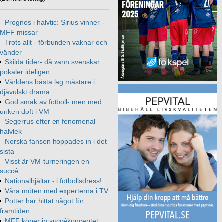
Prognos i halvtid: Sirius vinner -
MFF missar
Trots allt - förbunden vaknar och
vänder
Skilda tider- då vann svenskar
pokaler ideligen
Världens bästa lag mästare i
djävulskt drama
God smak av fotboll- men med
unken doft i VM
Segerrus efter en fenomenal
halvlek
Norska fansen hoppades in i det
sista
Visst är VM-turneringen en
succé
Nationalhjältar - i fotbollsdress!
Våra möten med experterna i TV
Potter har hittat något för
framtiden
MFF köper in succékonceptet