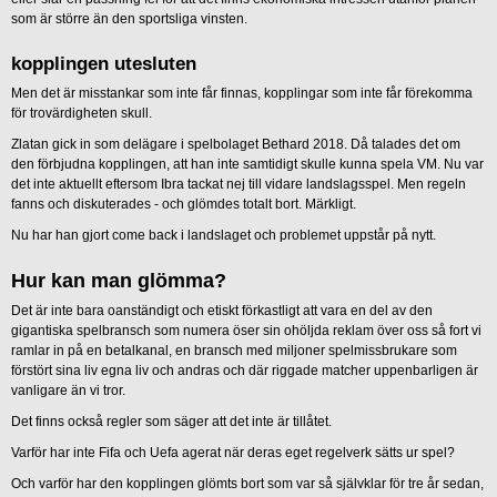
som är större än den sportsliga vinsten.
kopplingen utesluten
Men det är misstankar som inte får finnas, kopplingar som inte får förekomma
för trovärdigheten skull.
Zlatan gick in som delägare i spelbolaget Bethard 2018. Då talades det om
den förbjudna kopplingen, att han inte samtidigt skulle kunna spela VM. Nu var
det inte aktuellt eftersom Ibra tackat nej till vidare landslagsspel. Men regeln
fanns och diskuterades - och glömdes totalt bort. Märkligt.
Nu har han gjort come back i landslaget och problemet uppstår på nytt.
Hur kan man glömma?
Det är inte bara oanständigt och etiskt förkastligt att vara en del av den
gigantiska spelbransch som numera öser sin ohöljda reklam över oss så fort vi
ramlar in på en betalkanal, en bransch med miljoner spelmissbrukare som
förstört sina liv egna liv och andras och där riggade matcher uppenbarligen är
vanligare än vi tror.
Det finns också regler som säger att det inte är tillåtet.
Varför har inte Fifa och Uefa agerat när deras eget regelverk sätts ur spel?
Och varför har den kopplingen glömts bort som var så självklar för tre år sedan,