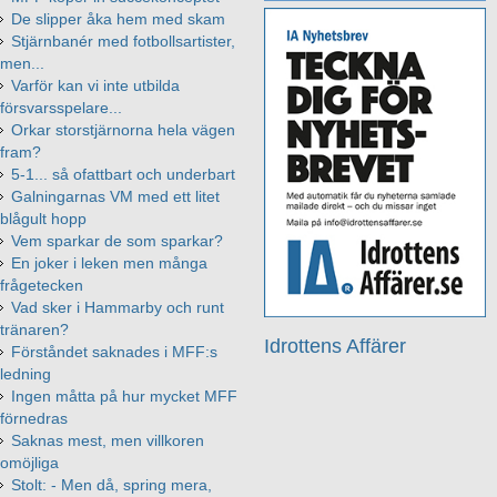
De slipper åka hem med skam
Stjärnbanér med fotbollsartister,
men...
Varför kan vi inte utbilda
försvarsspelare...
Orkar storstjärnorna hela vägen
fram?
5-1... så ofattbart och underbart
Galningarnas VM med ett litet
blågult hopp
Vem sparkar de som sparkar?
En joker i leken men många
frågetecken
Vad sker i Hammarby och runt
tränaren?
Idrottens Affärer
Förståndet saknades i MFF:s
ledning
Ingen måtta på hur mycket MFF
förnedras
Saknas mest, men villkoren
omöjliga
Stolt: - Men då, spring mera,