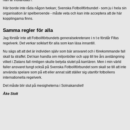
han är inblandad i.
Här borde inte råda någon tvekan; Svenska Fotbollförbundet - som ju i hela sin
organisation är spelberoende - måste veta och kan inte acceptera att de här
kopplingarna finns.
Samma regler för alla
Jag förstår inte att Fotbollförbundets generalsekreterare i n t e förstår Fifas
regelverk. Det verkar solklart för alla som kan läsa innantill.
Nu sägs att att det är individen själv som bär ansvaret och i förekommande fall
skall ta straffet. Det kan handla om miljonböter och upp till tre års avstängning
vilket i Zlatans fall rimligen skulle betyda slutet på karriären. Men i min värld
faller ansvaret tungt också på Svenska Fotbollförbundet som skall se till att inte
använda spelare som på ett eller annat sätt ställer sig utanför fotbollens
internationella regelverk.
Det måste blir slut på mesigheterna i Solnakansliet!
Åke Stolt