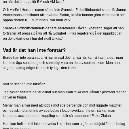
nu när det är dags för EM och VM-kval?
Och varför i Herrans namn sätter inte Svenska Fotbollförbundet stopp för Janne
Anderssons ambitioner att använda Zlatan, att låta honom göra come back och
öppna dörren till EM-truppen. När man vet?
Svenska Fotbollförbundets generalsekreterare Håkan Sjöstrand säger att han
fortsätter att pressa på för att ”få tydlighet i Fifas regelverk då det uppriktigt är
en del oklarheter i hur det skall tolkas.”
Vad är det han inte förstår?
Borde han inte bara säga; vi har missat det här, så här kan vi inte ha det; man
kan inte äga spelbolag och samtidigt vara en del av spelobjekten. Men han
säger ju aldrig något klart och tydligt, den karln..
Vad är det han inte förstår?
Jag tycker snarare det är oklart hur man skall tolka vad Håkan Sjöstrand menar
i diverse frågor.
Menar man allvar med att jobba mot spelberoende och mot riggade matcher
och oetisk inblandning av spelbolag i fotbollsverksamheten, så kan man
knappast acceptera den koppling som blir så uppenbar i Fallet Zlatan.
Han kan helt enkelt inte medverka i matcher som utgör spelobjekt för det bolag