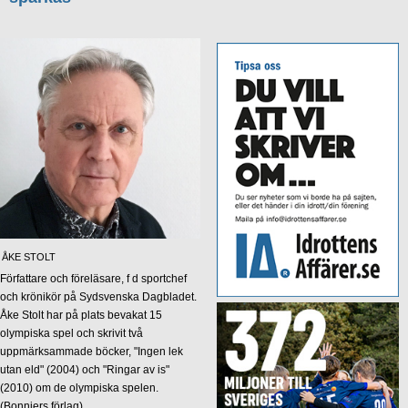
ÅKE STOLT
Författare och föreläsare, f d sportchef
och krönikör på Sydsvenska Dagbladet.
Åke Stolt har på plats bevakat 15
olympiska spel och skrivit två
uppmärksammade böcker, "Ingen lek
utan eld" (2004) och "Ringar av is"
(2010) om de olympiska spelen.
(Bonniers förlag)