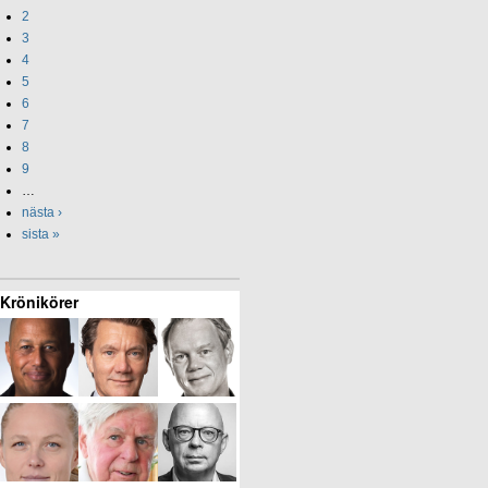
2
3
4
5
6
7
8
9
…
nästa ›
sista »
Krönikörer