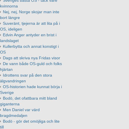
Sveriges bästa OS - tack vare
kvinnorna
Nej, nej, Norge skojar man inte
bort längre
Suveränt, tjejerna är att lita på i
OS, ideligen
Edvin Anger antyder en brist i
landslaget
Kullerbytta och annat konstigt i
OS
Dags att skriva nya Fridas visor
De vann både OS-guld och folks
hjärtan
Idrottens svar på den stora
älgvandringen
OS-historien hade kunnat börja i
Sverige
Bodö, det ofattbara mitt bland
giganterna
Men Daniel var värd
bragdmedaljen
Bodö - gör det omöjliga och lite
till