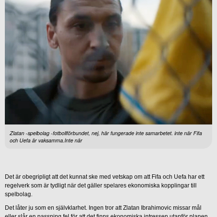
Zlatan -spelbolag -fotbollförbundet, nej, här fungerade inte samarbetet. inte när Fifa
och Uefa är vaksamma.Inte när
Det är obegripligt att det kunnat ske med vetskap om att Fifa och Uefa har ett
regelverk som är tydligt när det gäller spelares ekonomiska kopplingar till
spelbolag.
Det låter ju som en självklarhet. Ingen tror att Zlatan Ibrahimovic missar mål
eller slår en passning fel för att det finns ekonomiska intressen utanför planen