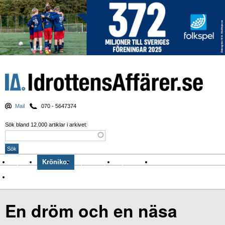
Mail
070 - 5647374
Sök bland 12.000 artiklar i arkivet:
Nyheter
Krönikor
Sport & spel
Nyhetsbrev
Arkiv
Om Idrottens Affärer
En dröm och en näsa