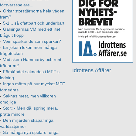
försvarsspelare...
Orkar storstjärnorna hela vägen
fram?
5-1... så ofattbart och underbart
Galningarnas VM med ett litet
blågult hopp
Vem sparkar de som sparkar?
En joker i leken men många
frågetecken
Vad sker i Hammarby och runt
tränaren?
Idrottens Affärer
Förståndet saknades i MFF:s
ledning
Ingen måtta på hur mycket MFF
förnedras
Saknas mest, men villkoren
omöjliga
Stolt: - Men då, spring mera,
prata mindre
Den miljarden skapar inga
världsstjärnor
Så många nya spelare, unga