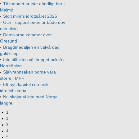
Tålamodet är inte oändligt här i
Malmö
Stolt minns idrottsåret 2025
Och - oppositionen är både döv
och blind
Danskarna kommer över
Öresund
Bragdmedaljen en välvårdad
guldklimp….
Inte släcktes väl hoppet också i
Norrköping...
Självrannsakan borde vara
större i MFF
Ett nytt kapitel i en unik
idrottshistoria
Nu skojar vi inte med Norge
längre
1
2
3
4
5