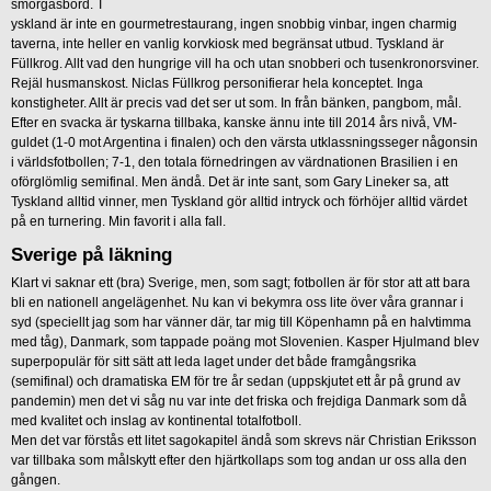
smörgåsbord. T
yskland är inte en gourmetrestaurang, ingen snobbig vinbar, ingen charmig
taverna, inte heller en vanlig korvkiosk med begränsat utbud. Tyskland är
Füllkrog. Allt vad den hungrige vill ha och utan snobberi och tusenkronorsviner.
Rejäl husmanskost. Niclas Füllkrog personifierar hela konceptet. Inga
konstigheter. Allt är precis vad det ser ut som. In från bänken, pangbom, mål.
Efter en svacka är tyskarna tillbaka, kanske ännu inte till 2014 års nivå, VM-
guldet (1-0 mot Argentina i finalen) och den värsta utklassningsseger någonsin
i världsfotbollen; 7-1, den totala förnedringen av värdnationen Brasilien i en
oförglömlig semifinal. Men ändå. Det är inte sant, som Gary Lineker sa, att
Tyskland alltid vinner, men Tyskland gör alltid intryck och förhöjer alltid värdet
på en turnering. Min favorit i alla fall.
Sverige på läkning
Klart vi saknar ett (bra) Sverige, men, som sagt; fotbollen är för stor att att bara
bli en nationell angelägenhet. Nu kan vi bekymra oss lite över våra grannar i
syd (speciellt jag som har vänner där, tar mig till Köpenhamn på en halvtimma
med tåg), Danmark, som tappade poäng mot Slovenien. Kasper Hjulmand blev
superpopulär för sitt sätt att leda laget under det både framgångsrika
(semifinal) och dramatiska EM för tre år sedan (uppskjutet ett år på grund av
pandemin) men det vi såg nu var inte det friska och frejdiga Danmark som då
med kvalitet och inslag av kontinental totalfotboll.
Men det var förstås ett litet sagokapitel ändå som skrevs när Christian Eriksson
var tillbaka som målskytt efter den hjärtkollaps som tog andan ur oss alla den
gången.