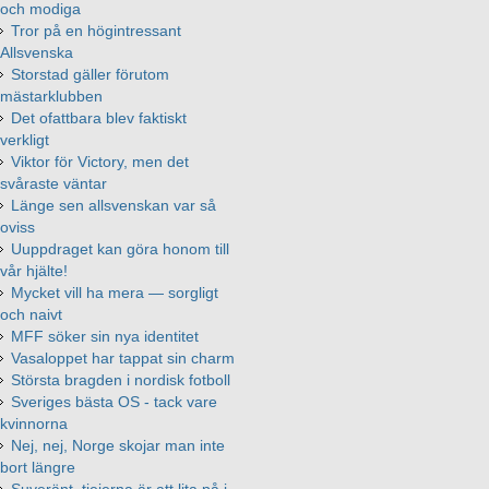
och modiga
Tror på en högintressant
Allsvenska
Storstad gäller förutom
mästarklubben
Det ofattbara blev faktiskt
verkligt
Viktor för Victory, men det
svåraste väntar
Länge sen allsvenskan var så
oviss
Uuppdraget kan göra honom till
vår hjälte!
Mycket vill ha mera — sorgligt
och naivt
MFF söker sin nya identitet
Vasaloppet har tappat sin charm
Största bragden i nordisk fotboll
Sveriges bästa OS - tack vare
kvinnorna
Nej, nej, Norge skojar man inte
bort längre
Suveränt, tjejerna är att lita på i