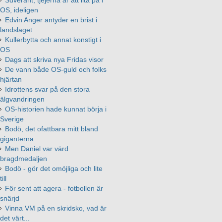
OS, ideligen
Edvin Anger antyder en brist i
landslaget
Kullerbytta och annat konstigt i
OS
Dags att skriva nya Fridas visor
De vann både OS-guld och folks
hjärtan
Idrottens svar på den stora
älgvandringen
OS-historien hade kunnat börja i
Sverige
Bodö, det ofattbara mitt bland
giganterna
Men Daniel var värd
bragdmedaljen
Bodö - gör det omöjliga och lite
till
För sent att agera - fotbollen är
snärjd
Vinna VM på en skridsko, vad är
det värt...