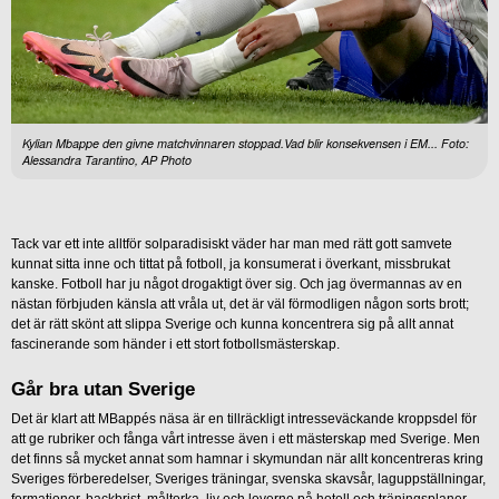
Kylian Mbappe den givne matchvinnaren stoppad.Vad blir konsekvensen i EM... Foto:
Alessandra Tarantino, AP Photo
Tack var ett inte alltför solparadisiskt väder har man med rätt gott samvete
kunnat sitta inne och tittat på fotboll, ja konsumerat i överkant, missbrukat
kanske. Fotboll har ju något drogaktigt över sig. Och jag övermannas av en
nästan förbjuden känsla att vråla ut, det är väl förmodligen någon sorts brott;
det är rätt skönt att slippa Sverige och kunna koncentrera sig på allt annat
fascinerande som händer i ett stort fotbollsmästerskap.
Går bra utan Sverige
Det är klart att MBappés näsa är en tillräckligt intresseväckande kroppsdel för
att ge rubriker och fånga vårt intresse även i ett mästerskap med Sverige. Men
det finns så mycket annat som hamnar i skymundan när allt koncentreras kring
Sveriges förberedelser, Sveriges träningar, svenska skavsår, laguppställningar,
formationer, backbrist, måltorka, liv och leverne på hotell och träningsplaner