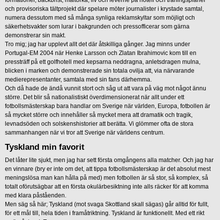
och provisoriska tältprojekt där spelare möter journalister i krystade samtal,
numera dessutom med så många synliga reklamskyltar som möjligt och
säkerhetsvakter som lurar i bakgrunden och pressofficerar som gärna
demonstrerar sin makt.
Tro mig; jag har upplevt allt det där åtskilliga gånger. Jag minns under
Portugal-EM 2004 när Henke Larsson och Zlatan Ibrahimovic kom till en
pressträff på ett golfhotell med kepsarna neddragna, anletsdragen mulna,
blicken i marken och demonstrerade sin totala ovilja att, via närvarande
medierepresentanter, samtala med sin fans därhemma.
Och då hade de ändå vunnit stort och såg ut att vara på väg mot något ännu
större. Det blir så nationalistiskt överdimensionerat när allt under ett
fotbollsmästerskap bara handlar om Sverige när världen, Europa, fotbollen är
så mycket större och innehåller så mycket mera att dramatik och tragik,
levnadsöden och solskenshistorier att berätta. Vi glömmer ofta de stora
sammanhangen när vi tror att Sverige när världens centrum.
Tyskland min favorit
Det låter lite sjukt, men jag har sett första omgångens alla matcher. Och jag har
en vinnare (bry er inte om det, att tippa fotbollsmästerskap är det absolut mest
meningslösa man kan hålla på med) men fotbollen är så stor, så komplex, så
totalt oförutsägbar att en första okulärbesiktning inte alls räcker för att komma
med klara påståenden.
Men säg så här; Tyskland (mot svaga Skottland skall sägas) går alltid för fullt,
för ett mål till, hela tiden i framåtriktning. Tyskland är funktionellt. Med ett rikt