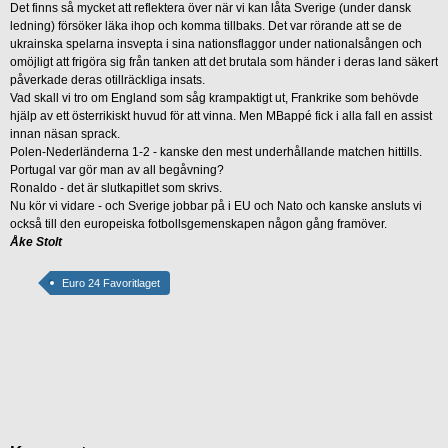
Det finns så mycket att reflektera över när vi kan låta Sverige (under dansk
ledning) försöker läka ihop och komma tillbaks. Det var rörande att se de
ukrainska spelarna insvepta i sina nationsflaggor under nationalsången och
omöjligt att frigöra sig från tanken att det brutala som händer i deras land säkert
påverkade deras otillräckliga insats.
Vad skall vi tro om England som såg krampaktigt ut, Frankrike som behövde
hjälp av ett österrikiskt huvud för att vinna. Men MBappé fick i alla fall en assist
innan näsan sprack.
Polen-Nederländerna 1-2 - kanske den mest underhållande matchen hittills.
Portugal var gör man av all begåvning?
Ronaldo - det är slutkapitlet som skrivs.
Nu kör vi vidare - och Sverige jobbar på i EU och Nato och kanske ansluts vi
också till den europeiska fotbollsgemenskapen någon gång framöver.
Åke Stolt
Euro 24 Favoritlaget