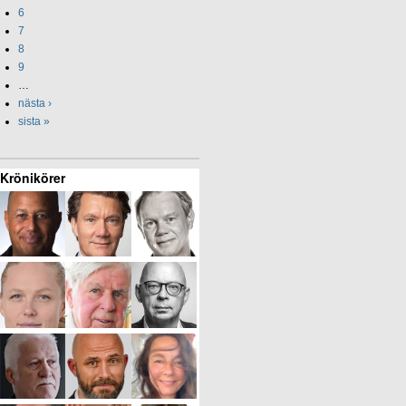
6
7
8
9
…
nästa ›
sista »
Krönikörer