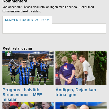
Kommentera
Vad anser du? Låt oss diskutera, antingen med Facebook – eller med
kommentarer direkt på sidan.
KOMMENTERA MED FACEBOOK
KOMMENTERA UTAN FACEBOOK
Mest lästa just nu
Prognos i halvtid:
Äntligen, Dejan kan
Sirius vinner - MFF
träna igen
missar