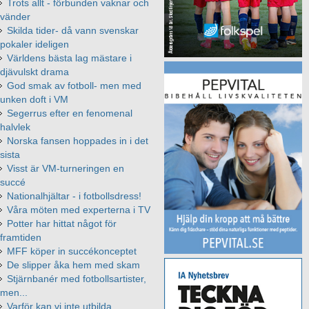
Trots allt - förbunden vaknar och
vänder
Skilda tider- då vann svenskar
pokaler ideligen
Världens bästa lag mästare i
djävulskt drama
God smak av fotboll- men med
unken doft i VM
Segerrus efter en fenomenal
halvlek
Norska fansen hoppades in i det
sista
Visst är VM-turneringen en
succé
Nationalhjältar - i fotbollsdress!
Våra möten med experterna i TV
Potter har hittat något för
framtiden
MFF köper in succékonceptet
De slipper åka hem med skam
Stjärnbanér med fotbollsartister,
men...
Varför kan vi inte utbilda