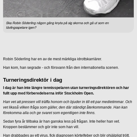
Ska Robin Söderling någon gång knyta på sig skorna och gå ut som en
tävlingsspelare igen?
Robin Söderling har en av de mest märkliga idrottskarriärer.
Han kom, han segrade - och försvann från den internationella scenen.
Turneringsdirektör i dag
I dag är han inte längre tennisspelaren utan turneringsdirektören och har
fullt upp med förberedelserna inför Stockholm Open.
Han vet att pressen vill träffa honom och bjuder in till ett par medietimmar. Och
vet likaså vilken fråga som gäller, den där ständigt återkommande. Han kan
förekomma alla och ge svaret som egentligen inte finns.
Sedan fyra år tillbaka är han ganska less på frågan. Inte heller han vet.
Kroppen bestämmer och gör inte som han vill.
Han drabbades av ett virus, fick diagnosen körtelfeber och blir ohjälpligt trött.