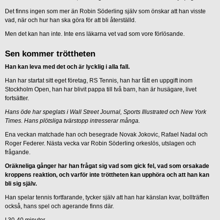
Det finns ingen som mer än Robin Söderling själv som önskar att han visste
vad, när och hur han ska göra för att bli återställd.
Men det kan han inte. Inte ens läkarna vet vad som vore förlösande.
Sen kommer tröttheten
Han kan leva med det och är lycklig i alla fall.
Han har startat sitt eget företag, RS Tennis, han har fått en uppgift inom
Stockholm Open, han har blivit pappa till två barn, han är husägare, livet
fortsätter.
Hans öde har speglats i Wall Street Journal, Sports Illustrated och New York
Times. Hans plötsliga tvärstopp intresserar många.
Ena veckan matchade han och besegrade Novak Jokovic, Rafael Nadal och
Roger Federer. Nästa vecka var Robin Söderling orkeslös, utslagen och
frågande.
Oräkneliga gånger har han frågat sig vad som gick fel, vad som orsakade
kroppens reaktion, och varför inte tröttheten kan upphöra och att han kan
bli sig själv.
Han spelar tennis fortfarande, tycker själv att han har känslan kvar, bollträffen
också, hans spel och agerande finns där.
I 30-40 minuter.