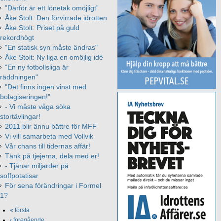
”Därför är ett lönetak omöjligt”
Åke Stolt: Den förvirrade idrotten
Åke Stolt: Priset på guld
rekordhögt
"En statisk syn måste ändras"
Åke Stolt: Ny liga en omöjlig idé
"En ny fotbollsliga är
räddningen"
"Det finns ingen vinst med
bolagiseringen!"
- Vi måste våga söka
stortävlingar!
2011 blir ännu bättre för MFF
Vi vill samarbeta med Vollvik
Vår chans till tidernas affär!
Tänk på tjejerna, dela med er!
- Tjänar miljarder på
soffpotatisar
För sena förändringar i Formel
1?
« första
‹ föregående