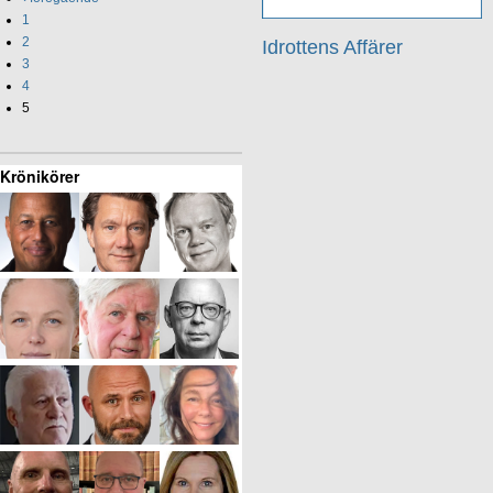
1
2
Idrottens Affärer
3
4
5
Krönikörer