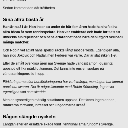
Sedan kommer den där tröttheten.
Sina allra bästa år
Han är nu 31 år. Han inser att under de här fem åren hade han haft sina
allra bästa år som tennisspelare. Han var etablerad och hade fortsatt att
utveckla sin repertoar och hans erfarenhet hade bara den utgjort skillnad i
många matcher.
Och Robin vet att att hans spelstil räckte långt mot de flesta. Egentligen alla,
han slog Jokovic och Nadal, men Federer var värre. Där är statistiken 1-9.
Efter de smått overkliga åren när Sverige hade världsstjärnor i dussintal
uppstod ett lika märkligt tomrum. Det fanns inte ens en spelare på
världsrankingens tio-i-topp…
Förklaringarna eller bortförklaringarna har varit många, men ingen har kunnat
precisera svaren. Det är något liknande med Robin Söderling, ingen vet
egentligen vad som skedde.
Men en synnerligen märklig situationen uppstod. Det fanns ingen annan,
rubrikerna försvann, intresset och ungdomarna likaså.
Någon slängde nyckeln...
Längtan efter en ersättare ekade tomt i tennishallarna runt om i Sverige.