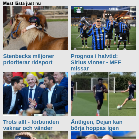
Mest lästa just nu
Stenbecks miljoner
Prognos i halvtid:
prioriterar ridsport
Sirius vinner - MFF
missar
Trots allt - förbunden
Äntligen, Dejan kan
vaknar och vänder
börja hoppas igen