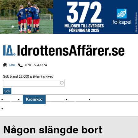
Mail
070 - 5647374
Sök bland 12.000 artiklar i arkivet:
Nyheter
Krönikor
Sport & spel
Nyhetsbrev
Arkiv
Om Idrottens Affärer
Någon slängde bort