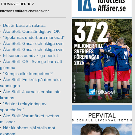
THOMAS EJDERHOV
Idrottens Affärers chefredaktör
Det är bara att räkna...
Åke Stolt: Oanständigt av IOK
"Spelarnas underbara marknad"
Åke Stolt: Grisar och riktiga svin
Åke Stolt: Grisar och riktiga svin
Elitseriens oundvikliga beslut
Åke Stolt: OS i Sverige bara att
glömma
"Kompis eller kompetens?"
Åke Stolt: En krök på den raka
sanningen
Åke Stolt: Journalister ska inte
kramas
”Brister i rekrytering av
sportchefen”
Åke Stolt: Varumärket svettas
miljoner
När klubbens själ ställs mot
ekonomi