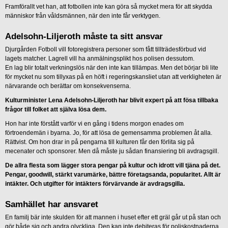
Framförallt vet han, att fotbollen inte kan göra så mycket mera för att skydda
människor från våldsmännen, när den inte får verktygen.
Adelsohn-Liljeroth måste ta sitt ansvar
Djurgården Fotboll vill fotoregistrera personer som fått tillträdesförbud vid
lagets matcher. Lagrell vill ha anmälningsplikt hos polisen dessutom.
En lag blir totalt verkningslös när den inte kan tillämpas. Men det börjar bli lite
för mycket nu som tillyxas på en höft i regeringskansliet utan att verkligheten är
närvarande och berättar om konsekvenserna.
Kulturminister Lena Adelsohn-Liljeroth har blivit expert på att fösa tillbaka
frågor till folket att själva lösa dem.
Hon har inte förstått varför vi en gång i tidens morgon enades om
förtroendemän i byarna. Jo, för att lösa de gemensamma problemen åt alla.
Rättvist. Om hon drar in på pengarna till kulturen får den förlita sig på
mecenater och sponsorer. Men då måste ju sådan finansiering bli avdragsgill.
De allra flesta som lägger stora pengar på kultur och idrott vill tjäna på det.
Pengar, goodwill, stärkt varumärke, bättre företagsanda, popularitet. Allt är
intäkter. Och utgifter för intäkters förvärvande är avdragsgilla.
Samhället har ansvaret
En familj bär inte skulden för att mannen i huset efter ett gräl går ut på stan och
gör både sig och andra olyckliga. Den kan inte debiteras för poliskostnaderna.