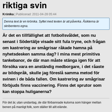
riktiga svin
Krönika
| Publicerad: 2011-04-28 05:44
Denna text är en krönika. Syftet med texten är att påverka. Åsikterna är
skribentens egna.
Är det en tillfällighet att fotbollsvåldet, som nu
senast i Södertälje visade sitt fula tryne, och frågan
om kastrering av smågrisar råkade hamna på
nyhetsdesken samma dag? I mina mest primitiva
tankebanor, de där man måste stänga igen för att
försöka vara en anständig medborgare, i det råaste
av bildspråk, skulle jag föreslå samma metod för
svinen i de båda fallen. Om kastrering av smågrisar
förbjuds finns vaccinering. Finns det sprutor som
kan stoppa huliganerna?
För det är, utan undantag, de där förbannade kulorna som hänger mellan
benen på manligt folk, som ställer till allt elände.