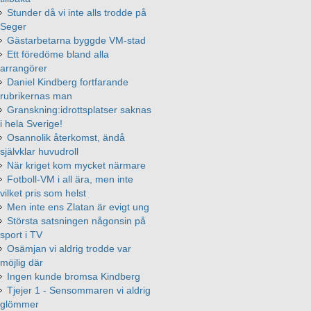
Stunder då vi inte alls trodde på
Seger
Gästarbetarna byggde VM-stad
Ett föredöme bland alla
arrangörer
Daniel Kindberg fortfarande
rubrikernas man
Granskning:idrottsplatser saknas
i hela Sverige!
Osannolik återkomst, ändå
självklar huvudroll
När kriget kom mycket närmare
Fotboll-VM i all ära, men inte
vilket pris som helst
Men inte ens Zlatan är evigt ung
Största satsningen någonsin på
sport i TV
Osämjan vi aldrig trodde var
möjlig där
Ingen kunde bromsa Kindberg
Tjejer 1 - Sensommaren vi aldrig
glömmer