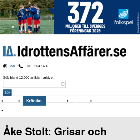
Mail
070 - 5647374
Sök bland 12.000 artiklar i arkivet:
Nyheter
Krönikor
Sport & spel
Nyhetsbrev
Arkiv
Om Idrottens Affärer
Åke Stolt: Grisar och