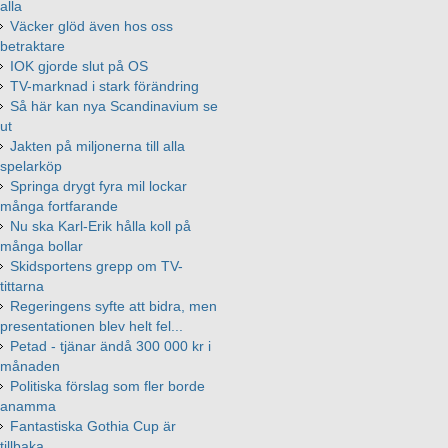
alla
Väcker glöd även hos oss
betraktare
IOK gjorde slut på OS
TV-marknad i stark förändring
Så här kan nya Scandinavium se
ut
Jakten på miljonerna till alla
spelarköp
Springa drygt fyra mil lockar
många fortfarande
Nu ska Karl-Erik hålla koll på
många bollar
Skidsportens grepp om TV-
tittarna
Regeringens syfte att bidra, men
presentationen blev helt fel...
Petad - tjänar ändå 300 000 kr i
månaden
Politiska förslag som fler borde
anamma
Fantastiska Gothia Cup är
tillbaka