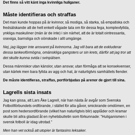
Det finns så vitt känt inga kvinnliga huliganer.
Måste identifieras och straffas
Det man kunde hoppas på är kvinnor, så modiga, så starka, så empatiska och
fredsälskande att de helt enkelt vågade tala om för dessa fega, komplexfyllda,
ynkliga maskuliner (män är de inte) i sin närhet, att de är totalt ointressanta,
osexiga, barnsliga och oönskade i allt umgänge.
Nej, jag lägger inte ansvaret på kvinnorna. Jag vill bara att de exkluderar
dessa tankeoförmögna, omänskliga gangsters ur sin krets, därför att jag tror att
det skulle kunna svida i svinpälsen.
Dessa människor utan känslor, utan ansvar, utan förmåga att se konsekvenser,
utan kärlek men bara fyllda av agg och hat, är naturligtvis samhällets fiender.
De måste identifieras, straffas, portförbjudas på arenor de gjort till sina.
Lagrells sista insats
Jag kan gissa, att Lars Åke Lagrell, när han nästa år avgår som Svenska
Fotbollförbundets ordförande, i stället för alla gåvor, smickrande omdömen, en
post som hedersordförande (vilket han naturligtvis blir) applåder och kramar
skulle bli allra gladast åt en nyhetsbulletin som förkunnade: ”Huliganismen i
svensk fotboll är idag utrotad.”
Men han vet också att utopier är fantasins leksaker.