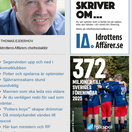
THOMAS EJDERHOV
Idrottens Affärers chefredaktör
Segervinden upp och ned i
kometklubben
Potter och spelarna är optimister
Självrannsakans stund
oundviklig
Mannen som ska leda oss vidare
Är du verkligen redo för vad som
väntar...
"Potters boys"" skapar drömmar
Då misslyckandet vändes till
succé
Här kan ministern och RF