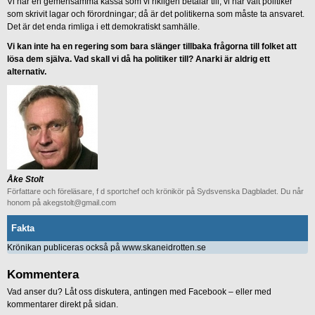
Vi har en gemensamma kassa som vi rikligen betalar till, vi har valt politiker
som skrivit lagar och förordningar; då är det politikerna som måste ta ansvaret.
Det är det enda rimliga i ett demokratiskt samhälle.
Vi kan inte ha en regering som bara slänger tillbaka frågorna till folket att
lösa dem själva. Vad skall vi då ha politiker till? Anarki är aldrig ett
alternativ.
Åke Stolt
Författare och föreläsare, f d sportchef och krönikör på Sydsvenska Dagbladet. Du når
honom på akegstolt@gmail.com
Fakta
Krönikan publiceras också på www.skaneidrotten.se
Kommentera
Vad anser du? Låt oss diskutera, antingen med Facebook – eller med
kommentarer direkt på sidan.