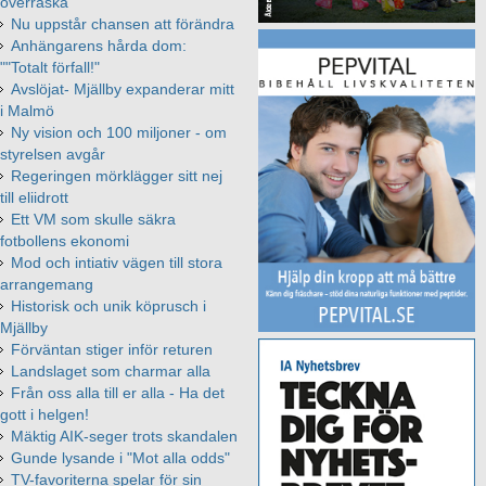
överraska
Nu uppstår chansen att förändra
Anhängarens hårda dom:
""Totalt förfall!"
Avslöjat- Mjällby expanderar mitt
i Malmö
Ny vision och 100 miljoner - om
styrelsen avgår
Regeringen mörklägger sitt nej
till eliidrott
Ett VM som skulle säkra
fotbollens ekonomi
Mod och intiativ vägen till stora
arrangemang
Historisk och unik köprusch i
Mjällby
Förväntan stiger inför returen
Landslaget som charmar alla
Från oss alla till er alla - Ha det
gott i helgen!
Mäktig AIK-seger trots skandalen
Gunde lysande i "Mot alla odds"
TV-favoriterna spelar för sin