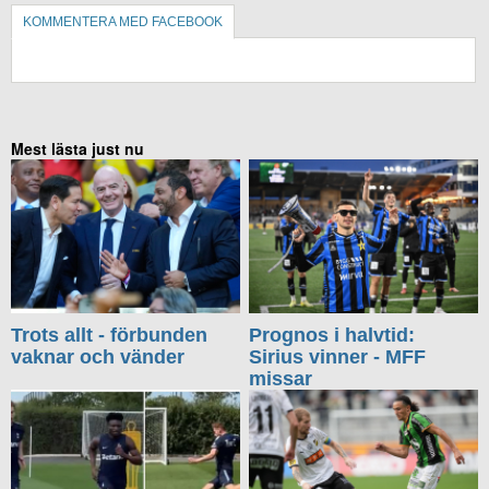
KOMMENTERA MED FACEBOOK
KOMMENTERA UTAN FACEBOOK
Mest lästa just nu
Trots allt - förbunden
Prognos i halvtid:
vaknar och vänder
Sirius vinner - MFF
missar