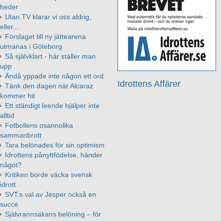
heder
Utan TV klarar vi oss aldrig,
eller...
Förslaget till ny jättearena
utmanas i Göteborg
Så självklart - här ställer man
upp
Ändå yppade inte någon ett ord
Idrottens Affärer
Tänk den dagen när Alcaraz
kommer hit
Ett ständigt leende hjälper inte
alltid
Fotbollens osannolika
sammanbrott
Tara belönades för sin optimism
Idrottens pånyttfödelse, händer
något?
Kritiken borde väcka svensk
idrott
SVT:s val av Jesper också en
succé
Självrannsakans belöning – för