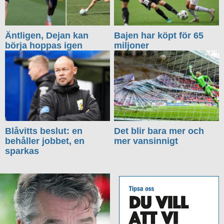
Äntligen, Dejan kan
Bajen har köpt för 65
börja hoppas igen
miljoner
Blåvitts beslut: en
Det blir bara mer och
behåller jobbet, en
mer vansinnigt
sparkas