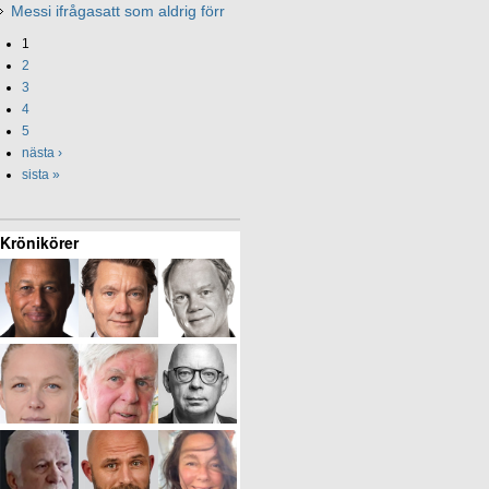
Messi ifrågasatt som aldrig förr
1
2
3
4
5
nästa ›
sista »
Krönikörer