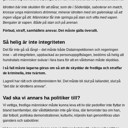
Idrotten bär inte skulden för att dårar, som de i Södertälje, saboterar en match,
krossar unga människors drömmar, minerar idrotten med sin galenskap så att
ingen vågar gå dit. Människor får inte springa på stan och vifta med vapen.
Bengaler är vapen. Både på stan och på arenan.
Förbud, straff, samhällets ansvar. Det måste gälla överallt.
Så helig är inte integriteten
Det får inte gå så långt – det måste både Datainspektionen och regeringen
inse – att integriteten, uppbackad av personuppgiftslagen, bedöms så helig att
hundratals människor svävar i fara bara för att en våldsman måste skyddas.
I så fall måste lagarna göras om så att de skyddar de fredliga och straffar
de kriminella, inte tvärtom.
Lagrell har rätt och idrottsministern fel. Det måste bli slut på lallandet, slut på
”det där är idrottens ansvar”.
Vad ska vi annars ha politiker till?
Vi vettiga, fredliga människor måste kunna leva ett liv där pedofiler inte flyttar in
bland barnfamiljer, där våldtäktsmän inte går lösa, där terrorister tas om han,
där fotboll, politiska demonstrationer, kulturliv, nöjesliv kan genomföras utan
gansters och sabotörer.