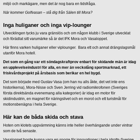
miljö och markägare, men det är nog bara en tidsfråga.
När kommer Golfvasan – slå dig från Sälen till Mora?
Inga huliganer och inga vip-lounger
Utvecklingen tycks ju vara gränslös och om någon klubb i Sverige utvecklat
och förädlat sitt varumärke så är det IFK Mora och Vasaloppet.
Här finns varken huliganer eller viplounger. Bara ett och annat drängslagsmål
utanför Mora hotell.
Det som en gång var ett söndagskraftprov enbart för skidande män är idag
en upplevelseindustri för alla, en mer än veckolång sportmarknad, ett
friskvårdsprojekt på årsbasis som berikar en hel bygd.
Det som började med Gustav Vasa (om han nu alls åkte, det vet inte ens
historikerna), Mora-Nisse och Sven Jerring vid radiomikrofonen (Sveriges
första direktsända evenemang alla kategorier) är idag en motor för
skidindustrin, en magnet för näringslivet och en morot och ett turistmål för
motionsbenägna i hela Sverige.
Här kan de båda skida och stava
Hoten om klotets uppvärmning känns inte heller överhängande under vintrar
som de två senaste.
Vasaloppet borde kunna vara en sporre för innovationer i hela idrotts-Sverige.