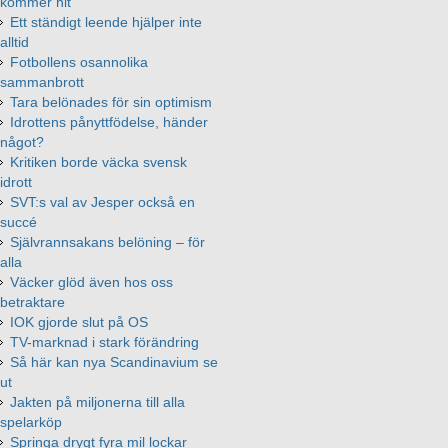
kommer hit
Ett ständigt leende hjälper inte
alltid
Fotbollens osannolika
sammanbrott
Tara belönades för sin optimism
Idrottens pånyttfödelse, händer
något?
Kritiken borde väcka svensk
idrott
SVT:s val av Jesper också en
succé
Självrannsakans belöning – för
alla
Väcker glöd även hos oss
betraktare
IOK gjorde slut på OS
TV-marknad i stark förändring
Så här kan nya Scandinavium se
ut
Jakten på miljonerna till alla
spelarköp
Springa drygt fyra mil lockar