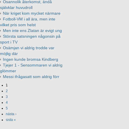
Osannolik återkomst, ändå
självklar huvudroll
När kriget kom mycket närmare
Fotboll-VM i all ära, men inte
vilket pris som helst
Men inte ens Zlatan är evigt ung
Största satsningen någonsin på
sport i TV
Osämjan vi aldrig trodde var
möjlig där
Ingen kunde bromsa Kindberg
Tjejer 1 - Sensommaren vi aldrig
glömmer
Messi ifrågasatt som aldrig förr
1
2
3
4
5
nästa ›
sista »