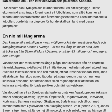
kan drömma om – kan Inter och Milan dela på arenan, San Siro.
I Stockholm skall tydligen alla klubbar husera i var sitt skrytbygge. Dessa
ekonomiskt ansträngda föreningar, i ett fotbollsland som alltid kommer att
tillhöra underleverantörerna och återvinningscentralerna i den internationella
fotbollen, borde känna djup oro för hur de skall gå i land med dessa
jätteprojekt.
En nio mil lång arena
Den kanske allra märkligaste – och möjligen också den mest utvecklade och
framgångsrikaste arenan i Sverige – är nio mil lång, tio meter bred, den
sträcker sig från Sälen till Mora i Dalarna, omsätter 85 miljoner och engagerar
hela Sverige.
Vasaloppet, den virila svettens långa plåga, har utvecklats från en charmfull,
historiskt baserad skidfestival till ett jätteföretag med internationell utbredning.
Svenska folkets kärlek till snö och motion, ett naturreservat (sedan 1994) med
ett skidspår i barrskog utmed fäbodar, på stigar genom byar och numera
klassiska ortsnamn, har omvandlats till en regionalpolitisk attraktion, en
lockvara användbar för både politiker och näringslivsidkare.
Vasaloppet har ett av Sveriges starkaste varumärken. Vasaloppet en fruktsam
moder som ynglat av sig Tjejvasa, Öppet spår, Ungdomsvasan, Halvvasan,
Kortvasan, Barnens vasalopp, Skejtvasan, Stafettvasan och till och med
sommarbarn som Cykelvasan och Stavgångsvasan. Vd:n (sedan 2007), Jonas
Bauer, säger ännu så länge nej till motorcyklar och snöskoters, av hänsyn till