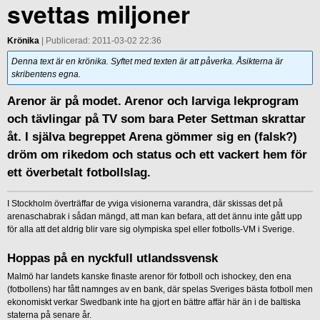
svettas miljoner
Krönika
| Publicerad: 2011-03-02 22:36
Denna text är en krönika. Syftet med texten är att påverka. Åsikterna är
skribentens egna.
Arenor är på modet. Arenor och larviga lekprogram
och tävlingar på TV som bara Peter Settman skrattar
åt. I själva begreppet Arena gömmer sig en (falsk?)
dröm om rikedom och status och ett vackert hem för
ett överbetalt fotbollslag.
I Stockholm överträffar de yviga visionerna varandra, där skissas det på
arenaschabrak i sådan mängd, att man kan befara, att det ännu inte gått upp
för alla att det aldrig blir vare sig olympiska spel eller fotbolls-VM i Sverige.
Hoppas på en nyckfull utlandssvensk
Malmö har landets kanske finaste arenor för fotboll och ishockey, den ena
(fotbollens) har fått namnges av en bank, där spelas Sveriges bästa fotboll men
ekonomiskt verkar Swedbank inte ha gjort en bättre affär här än i de baltiska
staterna på senare år.