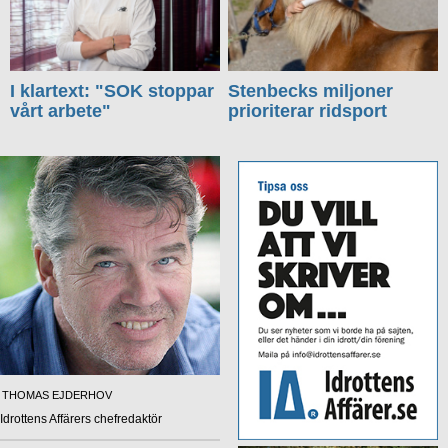
I klartext: "SOK stoppar
Stenbecks miljoner
vårt arbete"
prioriterar ridsport
THOMAS EJDERHOV
Idrottens Affärers chefredaktör