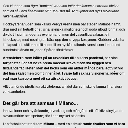
Och klubben som äger ”banken” var blind inför det faktum att arenan läcker
som ett såll och åsamkade MFF förluster på 32 miljoner det nyss avverkade
räkenskapsåret.
Hockeyarenan, den som kallas Percys Arena men bär staden Malmös namn,
drar med sin förträfflighet, sina tekniska möjligheter och goda utbud för mat och
dryck, till sig mängder av evenemang, men det väsentliga saknas; ett
ishockeylag med resning att bära upp den snygga kostymen. Klubben tycks ha
kollapsat och sätter nu sitt hopp till en nyckfull utlandssvensk som leker med
hundratals ärvda miljoner. Spåren förskräcker.
Arenafebern, som håller på att utvecklas till en sorts pandemi, har sina
förtjänster. För att locka breda massor krävs moderna byggen och
tilltalande faciliteter. Men det tycks som om alltför många bara lagt vikt vid
det fina skalet men glömt innehållet. I varje fall saknas visionerna, idéer om
vad man kan göra med ett så attraktivt bygge.
Allt utanför de idrottsliga aktiviteterna, allt det där som skulle kunna finansiera
verksamheten.
Det går bra att samsas i Milano...
Innovationer och nytänkande, utveckling och mångfald, ett effektivt utnyttjande
av varumärke och spelare; där finns mycket att önska.
I en fotbollshet stad som Milano – med en stimulerande rivalitet som vi bara