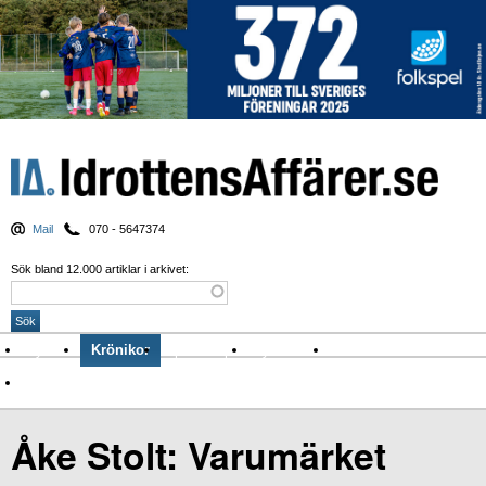
Mail
070 - 5647374
Sök bland 12.000 artiklar i arkivet:
Nyheter
Krönikor
Sport & spel
Nyhetsbrev
Arkiv
Om Idrottens Affärer
Åke Stolt: Varumärket