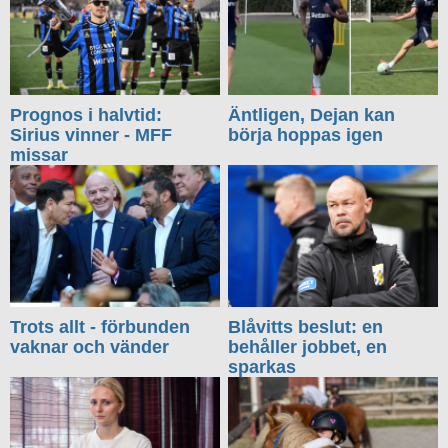
Prognos i halvtid:
Äntligen, Dejan kan
Sirius vinner - MFF
börja hoppas igen
missar
Trots allt - förbunden
Blåvitts beslut: en
vaknar och vänder
behåller jobbet, en
sparkas