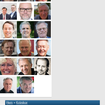
Hem
»
Krönikor