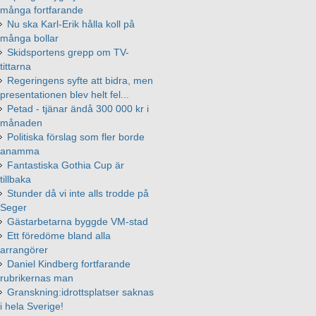
många fortfarande
Nu ska Karl-Erik hålla koll på
många bollar
Skidsportens grepp om TV-
tittarna
Regeringens syfte att bidra, men
presentationen blev helt fel...
Petad - tjänar ändå 300 000 kr i
månaden
Politiska förslag som fler borde
anamma
Fantastiska Gothia Cup är
tillbaka
Stunder då vi inte alls trodde på
Seger
Gästarbetarna byggde VM-stad
Ett föredöme bland alla
arrangörer
Daniel Kindberg fortfarande
rubrikernas man
Granskning:idrottsplatser saknas
i hela Sverige!