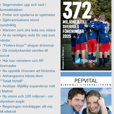
Segervinden upp och ned i
kometklubben
Potter och spelarna är optimister
Självrannsakans stund
oundviklig
Mannen som ska leda oss vidare
Är du verkligen redo för vad som
väntar...
"Potters boys"" skapar drömmar
Då misslyckandet vändes till
succé
Här kan ministern och RF
överraska
Nu uppstår chansen att förändra
Anhängarens hårda dom:
""Totalt förfall!"
Avslöjat- Mjällby expanderar mitt
i Malmö
Ny vision och 100 miljoner - om
styrelsen avgår
Regeringen mörklägger sitt nej
till eliidrott