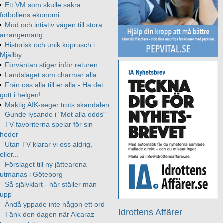
Ett VM som skulle säkra
fotbollens ekonomi
Mod och intiativ vägen till stora
arrangemang
Historisk och unik köprusch i
Mjällby
Förväntan stiger inför returen
Landslaget som charmar alla
Från oss alla till er alla - Ha det
gott i helgen!
Mäktig AIK-seger trots skandalen
Gunde lysande i "Mot alla odds"
TV-favoriterna spelar för sin
heder
Utan TV klarar vi oss aldrig,
eller...
Förslaget till ny jättearena
utmanas i Göteborg
Så självklart - här ställer man
upp
Ändå yppade inte någon ett ord
Idrottens Affärer
Tänk den dagen när Alcaraz