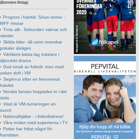
(Bonniers förlag)
Prognos i halvtid: Sirius vinner -
MFF missar
Trots allt - förbunden vaknar och
vänder
Skilda tider- då vann svenskar
pokaler ideligen
Världens bästa lag mästare i
djävulskt drama
God smak av fotboll- men med
unken doft i VM
Segerrus efter en fenomenal
halvlek
Norska fansen hoppades in i det
sista
Visst är VM-turneringen en
succé
Nationalhjältar - i fotbollsdress!
Våra möten med experterna i TV
Potter har hittat något för
framtiden