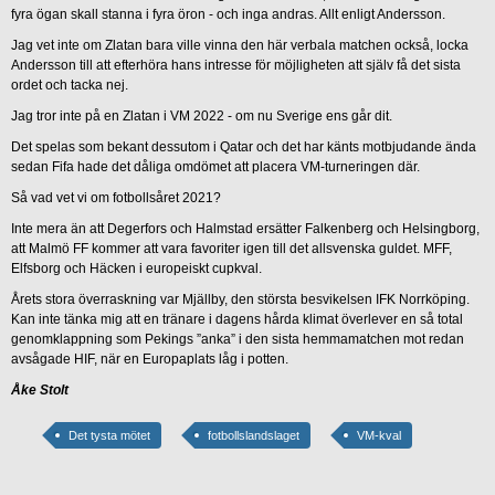
fyra ögan skall stanna i fyra öron - och inga andras. Allt enligt Andersson.
Jag vet inte om Zlatan bara ville vinna den här verbala matchen också, locka
Andersson till att efterhöra hans intresse för möjligheten att själv få det sista
ordet och tacka nej.
Jag tror inte på en Zlatan i VM 2022 - om nu Sverige ens går dit.
Det spelas som bekant dessutom i Qatar och det har känts motbjudande ända
sedan Fifa hade det dåliga omdömet att placera VM-turneringen där.
Så vad vet vi om fotbollsåret 2021?
Inte mera än att Degerfors och Halmstad ersätter Falkenberg och Helsingborg,
att Malmö FF kommer att vara favoriter igen till det allsvenska guldet. MFF,
Elfsborg och Häcken i europeiskt cupkval.
Årets stora överraskning var Mjällby, den största besvikelsen IFK Norrköping.
Kan inte tänka mig att en tränare i dagens hårda klimat överlever en så total
genomklappning som Pekings ”anka” i den sista hemmamatchen mot redan
avsågade HIF, när en Europaplats låg i potten.
Åke Stolt
Det tysta mötet
fotbollslandslaget
VM-kval