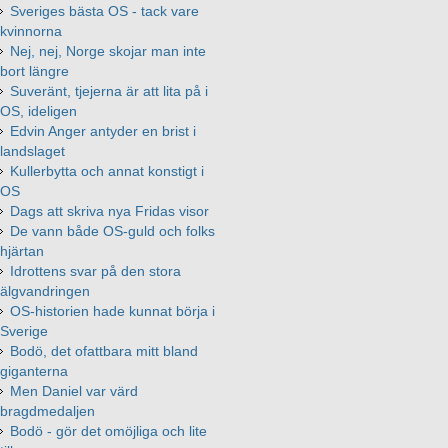
Sveriges bästa OS - tack vare
kvinnorna
Nej, nej, Norge skojar man inte
bort längre
Suveränt, tjejerna är att lita på i
OS, ideligen
Edvin Anger antyder en brist i
landslaget
Kullerbytta och annat konstigt i
OS
Dags att skriva nya Fridas visor
De vann både OS-guld och folks
hjärtan
Idrottens svar på den stora
älgvandringen
OS-historien hade kunnat börja i
Sverige
Bodö, det ofattbara mitt bland
giganterna
Men Daniel var värd
bragdmedaljen
Bodö - gör det omöjliga och lite