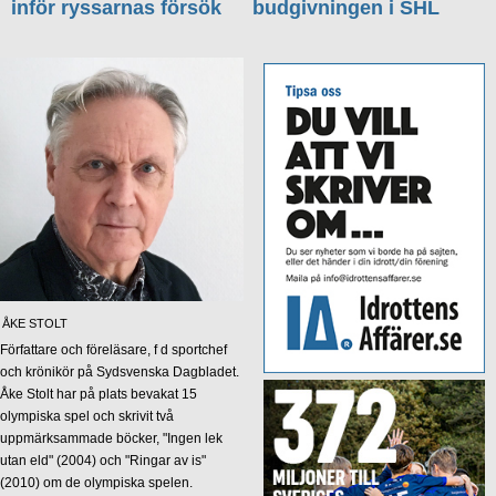
inför ryssarnas försök
budgivningen i SHL
ÅKE STOLT
Författare och föreläsare, f d sportchef
och krönikör på Sydsvenska Dagbladet.
Åke Stolt har på plats bevakat 15
olympiska spel och skrivit två
uppmärksammade böcker, "Ingen lek
utan eld" (2004) och "Ringar av is"
(2010) om de olympiska spelen.