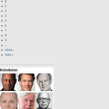
1
2
3
4
5
6
7
8
9
…
nästa ›
sista »
Krönikörer