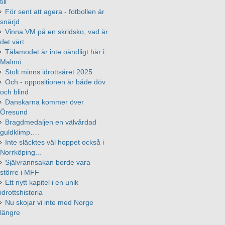
till
För sent att agera - fotbollen är
snärjd
Vinna VM på en skridsko, vad är
det värt...
Tålamodet är inte oändligt här i
Malmö
Stolt minns idrottsåret 2025
Och - oppositionen är både döv
och blind
Danskarna kommer över
Öresund
Bragdmedaljen en välvårdad
guldklimp….
Inte släcktes väl hoppet också i
Norrköping...
Självrannsakan borde vara
större i MFF
Ett nytt kapitel i en unik
idrottshistoria
Nu skojar vi inte med Norge
längre