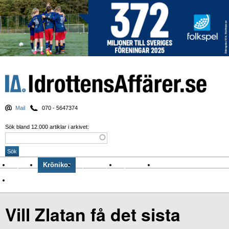
Mail
070 - 5647374
Sök bland 12.000 artiklar i arkivet:
Nyheter
Krönikor
Sport & spel
Nyhetsbrev
Arkiv
Om Idrottens Affärer
Vill Zlatan få det sista