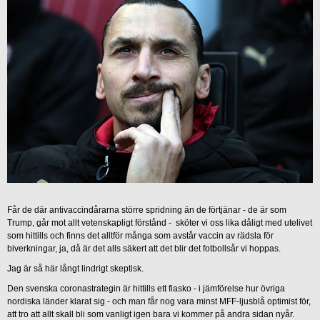
Får de där antivaccindårarna större spridning än de förtjänar - de är som
Trump, går mot allt vetenskapligt förstånd - sköter vi oss lika dåligt med utelivet
som hittills och finns det alltför många som avstår vaccin av rädsla för
biverkningar, ja, då är det alls säkert att det blir det fotbollsår vi hoppas.
Jag är så här långt lindrigt skeptisk.
Den svenska coronastrategin är hittills ett fiasko - i jämförelse hur övriga
nordiska länder klarat sig - och man får nog vara minst MFF-ljusblå optimist för,
att tro att allt skall bli som vanligt igen bara vi kommer på andra sidan nyår.