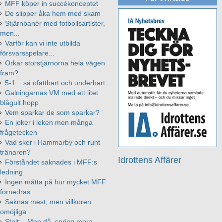
MFF köper in succékonceptet
De slipper åka hem med skam
Stjärnbanér med fotbollsartister,
men...
Varför kan vi inte utbilda
försvarsspelare...
Orkar storstjärnorna hela vägen
fram?
5-1... så ofattbart och underbart
Galningarnas VM med ett litet
blågult hopp
Vem sparkar de som sparkar?
En joker i leken men många
frågetecken
Vad sker i Hammarby och runt
tränaren?
Idrottens Affärer
Förståndet saknades i MFF:s
ledning
Ingen måtta på hur mycket MFF
förnedras
Saknas mest, men villkoren
omöjliga
Stolt: - Men då, spring mera,