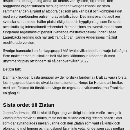
respekterat för någonting annat än defensiven, fysiken, lojaliteten, den
noggranna organisationen men jag tror att Sveriges chans i de stora
sammanhangen alltjämt är att göra det som alla kan bäst och kombinera det
med en oregelbunden pulsering av anfallsvågor. Det finns ovanligt gott om
svenska spelare som håller plats i riktigt bra och hyggliga lag, som får spela
och skaffa sig internationell erfarenhet. Men det finns en svensk modell som
fungerade regelmässigt perfekt i vartenda mästerskapskval under Lasse
Lagerbäcks ledning och har gett framgångar i Janne Anderssons måttligt
modifierade version.
Sverige hamnade i en femlagsgrupp i VM-kvalet vilket innebär i varje fall några
färre matcher men nu skall ett helt VM-kval klämmas in under ett år med
utrymme för play off för dem så så behöver våren 2022.
Det blir tufft.
Danmark fick den bästa gruppen av de nordiska länderna i kraft av vara i första
lottningsgrupp bland de utvalda stornationerna, Norge får Holland att brottas
med och Finland får försöka betvinga de regerande världsmästarna Frankrike
en gång till.
Sista ordet till Zlatan
Janne Andersson föll till slut till föga - jag vet ärligt talat inte varför - och gick
Zlatan Ibrahimovic till mötes, reste ner till Milano och tog ”ett bra snack.” Vad
som där avhandlades mellan Janne och den Zlatan som varit så kritisk och
oförskämd mot honom och landslaget får vi inte veta, för det som sägs mellan