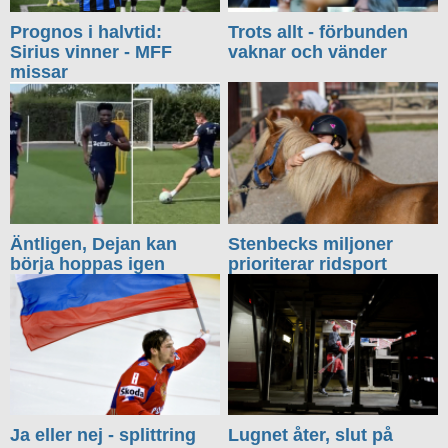
Prognos i halvtid:
Trots allt - förbunden
Sirius vinner - MFF
vaknar och vänder
missar
Äntligen, Dejan kan
Stenbecks miljoner
börja hoppas igen
prioriterar ridsport
Ja eller nej - splittring
Lugnet åter, slut på