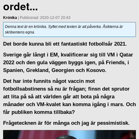
ordet...
Krönika
| Publicerad: 2020-12-07 20:43
Denna text är en krönika. Syftet med texten är att påverka. Åsikterna är
skribentens egna.
Det borde kunna bli ett fantastiskt fotbollsår 2021.
Sverige går långt i EM, kvalificerar sig till VM i Qatar
2022 och den gula väggen byggs igen, på Friends, i
Spanien, Grekland, Georgien och Kosovo.
Det har inte funnits något vaccin mot
fotbollsabstinens så nu är frågan; finsn det sprutor
att lita på så att världen går att bota på några
månader och VM-kvalet kan komma igång i mars. Och
får publiken komma tillbaka?
Frågetecknen är för många och jag är pessimistisk.