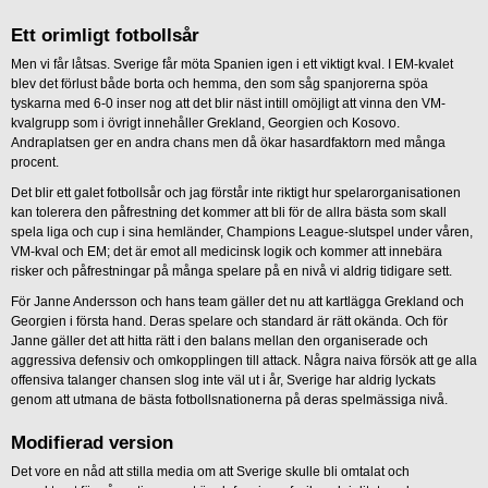
Ett orimligt fotbollsår
Men vi får låtsas. Sverige får möta Spanien igen i ett viktigt kval. I EM-kvalet
blev det förlust både borta och hemma, den som såg spanjorerna spöa
tyskarna med 6-0 inser nog att det blir näst intill omöjligt att vinna den VM-
kvalgrupp som i övrigt innehåller Grekland, Georgien och Kosovo.
Andraplatsen ger en andra chans men då ökar hasardfaktorn med många
procent.
Det blir ett galet fotbollsår och jag förstår inte riktigt hur spelarorganisationen
kan tolerera den påfrestning det kommer att bli för de allra bästa som skall
spela liga och cup i sina hemländer, Champions League-slutspel under våren,
VM-kval och EM; det är emot all medicinsk logik och kommer att innebära
risker och påfrestningar på många spelare på en nivå vi aldrig tidigare sett.
För Janne Andersson och hans team gäller det nu att kartlägga Grekland och
Georgien i första hand. Deras spelare och standard är rätt okända. Och för
Janne gäller det att hitta rätt i den balans mellan den organiserade och
aggressiva defensiv och omkopplingen till attack. Några naiva försök att ge alla
offensiva talanger chansen slog inte väl ut i år, Sverige har aldrig lyckats
genom att utmana de bästa fotbollsnationerna på deras spelmässiga nivå.
Modifierad version
Det vore en nåd att stilla media om att Sverige skulle bli omtalat och