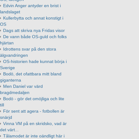
Edvin Anger antyder en brist i
landslaget
Kullerbytta och annat konstigt i
OS
Dags att skriva nya Fridas visor
De vann både OS-guld och folks
hjärtan
Idrottens svar på den stora
älgvandringen
OS-historien hade kunnat börja i
Sverige
Bodö, det ofattbara mitt bland
giganterna
Men Daniel var värd
bragdmedaljen
Bodö - gör det omöjliga och lite
till
För sent att agera - fotbollen är
snärjd
Vinna VM på en skridsko, vad är
det värt...
Tålamodet är inte oändligt här i