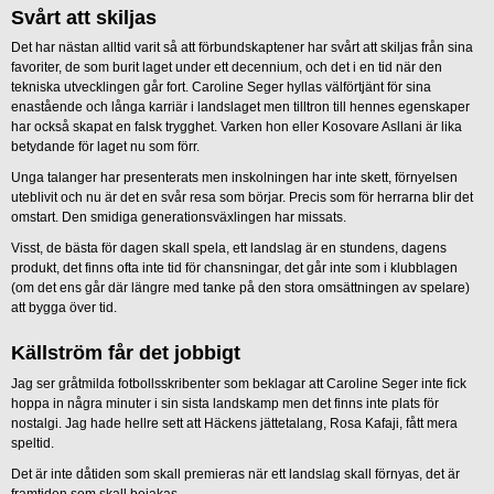
Svårt att skiljas
Det har nästan alltid varit så att förbundskaptener har svårt att skiljas från sina
favoriter, de som burit laget under ett decennium, och det i en tid när den
tekniska utvecklingen går fort. Caroline Seger hyllas välförtjänt för sina
enastående och långa karriär i landslaget men tilltron till hennes egenskaper
har också skapat en falsk trygghet. Varken hon eller Kosovare Asllani är lika
betydande för laget nu som förr.
Unga talanger har presenterats men inskolningen har inte skett, förnyelsen
uteblivit och nu är det en svår resa som börjar. Precis som för herrarna blir det
omstart. Den smidiga generationsväxlingen har missats.
Visst, de bästa för dagen skall spela, ett landslag är en stundens, dagens
produkt, det finns ofta inte tid för chansningar, det går inte som i klubblagen
(om det ens går där längre med tanke på den stora omsättningen av spelare)
att bygga över tid.
Källström får det jobbigt
Jag ser gråtmilda fotbollsskribenter som beklagar att Caroline Seger inte fick
hoppa in några minuter i sin sista landskamp men det finns inte plats för
nostalgi. Jag hade hellre sett att Häckens jättetalang, Rosa Kafaji, fått mera
speltid.
Det är inte dåtiden som skall premieras när ett landslag skall förnyas, det är
framtiden som skall bejakas.