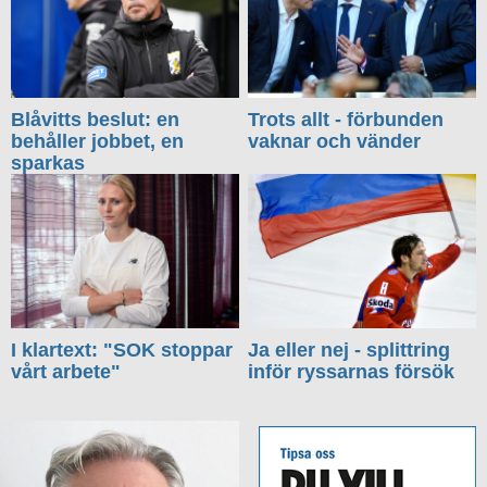
Blåvitts beslut: en
Trots allt - förbunden
behåller jobbet, en
vaknar och vänder
sparkas
I klartext: "SOK stoppar
Ja eller nej - splittring
vårt arbete"
inför ryssarnas försök