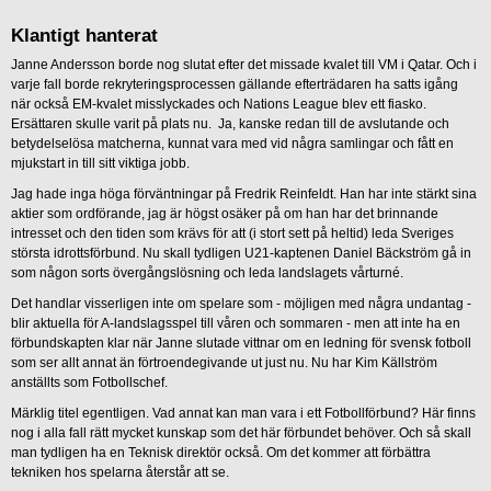
Klantigt hanterat
Janne Andersson borde nog slutat efter det missade kvalet till VM i Qatar. Och i
varje fall borde rekryteringsprocessen gällande efterträdaren ha satts igång
när också EM-kvalet misslyckades och Nations League blev ett fiasko.
Ersättaren skulle varit på plats nu. Ja, kanske redan till de avslutande och
betydelselösa matcherna, kunnat vara med vid några samlingar och fått en
mjukstart in till sitt viktiga jobb.
Jag hade inga höga förväntningar på Fredrik Reinfeldt. Han har inte stärkt sina
aktier som ordförande, jag är högst osäker på om han har det brinnande
intresset och den tiden som krävs för att (i stort sett på heltid) leda Sveriges
största idrottsförbund. Nu skall tydligen U21-kaptenen Daniel Bäckström gå in
som någon sorts övergångslösning och leda landslagets vårturné.
Det handlar visserligen inte om spelare som - möjligen med några undantag -
blir aktuella för A-landslagsspel till våren och sommaren - men att inte ha en
förbundskapten klar när Janne slutade vittnar om en ledning för svensk fotboll
som ser allt annat än förtroendegivande ut just nu. Nu har Kim Källström
anställts som Fotbollschef.
Märklig titel egentligen. Vad annat kan man vara i ett Fotbollförbund? Här finns
nog i alla fall rätt mycket kunskap som det här förbundet behöver. Och så skall
man tydligen ha en Teknisk direktör också. Om det kommer att förbättra
tekniken hos spelarna återstår att se.