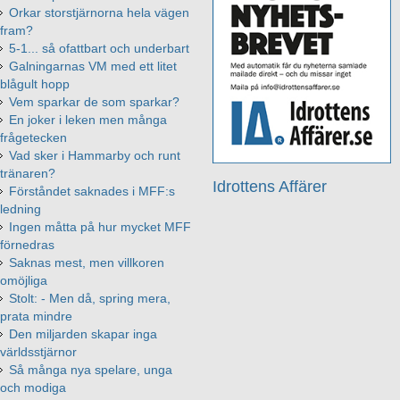
Orkar storstjärnorna hela vägen
fram?
5-1... så ofattbart och underbart
Galningarnas VM med ett litet
blågult hopp
Vem sparkar de som sparkar?
En joker i leken men många
frågetecken
Vad sker i Hammarby och runt
tränaren?
Idrottens Affärer
Förståndet saknades i MFF:s
ledning
Ingen måtta på hur mycket MFF
förnedras
Saknas mest, men villkoren
omöjliga
Stolt: - Men då, spring mera,
prata mindre
Den miljarden skapar inga
världsstjärnor
Så många nya spelare, unga
och modiga