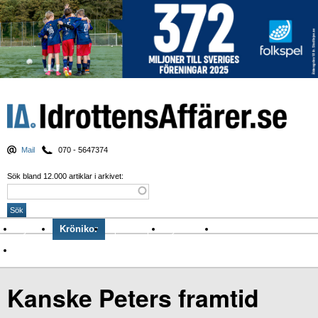
Mail
070 - 5647374
Sök bland 12.000 artiklar i arkivet:
Nyheter
Krönikor
Sport & spel
Nyhetsbrev
Arkiv
Om Idrottens Affärer
Kanske Peters framtid