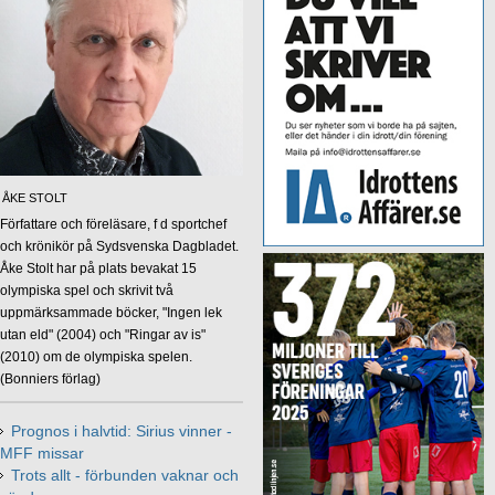
ÅKE STOLT
Författare och föreläsare, f d sportchef
och krönikör på Sydsvenska Dagbladet.
Åke Stolt har på plats bevakat 15
olympiska spel och skrivit två
uppmärksammade böcker, "Ingen lek
utan eld" (2004) och "Ringar av is"
(2010) om de olympiska spelen.
(Bonniers förlag)
Prognos i halvtid: Sirius vinner -
MFF missar
Trots allt - förbunden vaknar och