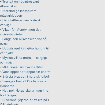
Tror på en högintressant
Allsvenska
Storstad gäller förutom
mästarklubben
Det ofattbara blev faktiskt
verkligt
Viktor för Victory, men det
svåraste väntar
Länge sen allsvenskan var så
oviss
Uuppdraget kan göra honom till
vår hjälte!
Mycket vill ha mera — sorgligt
och naivt
MFF söker sin nya identitet
Vasaloppet har tappat sin charm
Största bragden i nordisk fotboll
Sveriges bästa OS - tack vare
kvinnorna
Nej, nej, Norge skojar man inte
bort längre
Suveränt, tjejerna är att lita på i
OS, ideligen