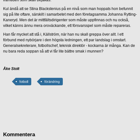
Kul ändå att se Stina Blackstenius på en nivå som man hoppats hon befunnit
sig på lite oftare, särskilt i samarbetet med den företagsamma Johanna Rytting-
Kaneryd. Men det är mittfältsdirigenter som måste uppfinnas och nu också,
vilket känns ännu mera oroväckande, ett försvarsspel som måste repareras.
Han får mycket att stå i, Källström, när han nu skall greppa över allt. I ett
förbund med nybörjare i den högsta ledningen, ett par landslag i omstart.
Generalsekreterare, fotbollschef, teknisk direktör - kockarna är många. Kan de
nu bara reda soppan så att vi får lite bättre smak i munnen?
Åke Stolt
fotboll
förändring
Kommentera