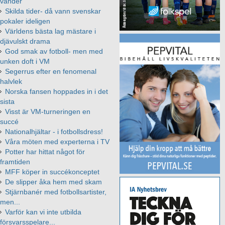
vänder
Skilda tider- då vann svenskar
pokaler ideligen
Världens bästa lag mästare i
djävulskt drama
God smak av fotboll- men med
unken doft i VM
Segerrus efter en fenomenal
halvlek
Norska fansen hoppades in i det
sista
Visst är VM-turneringen en
succé
Nationalhjältar - i fotbollsdress!
Våra möten med experterna i TV
Potter har hittat något för
framtiden
MFF köper in succékonceptet
De slipper åka hem med skam
Stjärnbanér med fotbollsartister,
men...
Varför kan vi inte utbilda
försvarsspelare...