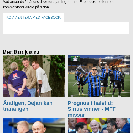
Vad anser du? Låt oss diskutera, antingen med Facebook – eller med
kommentarer direkt på sidan.
KOMMENTERA MED FACEBOOK
KOMMENTERA UTAN FACEBOOK
Mest lästa just nu
Äntligen, Dejan kan
Prognos i halvtid:
träna igen
Sirius vinner - MFF
missar