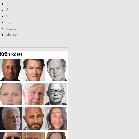
7
8
9
…
nästa ›
sista »
Krönikörer