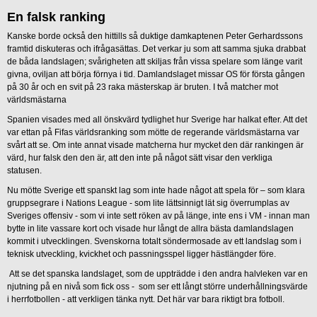
En falsk ranking
Kanske borde också den hittills så duktige damkaptenen Peter Gerhardssons
framtid diskuteras och ifrågasättas. Det verkar ju som att samma sjuka drabbat
de båda landslagen; svårigheten att skiljas från vissa spelare som länge varit
givna, oviljan att börja förnya i tid. Damlandslaget missar OS för första gången
på 30 år och en svit på 23 raka mästerskap är bruten. I två matcher mot
världsmästarna
Spanien visades med all önskvärd tydlighet hur Sverige har halkat efter. Att det
var ettan på Fifas världsranking som mötte de regerande världsmästarna var
svårt att se. Om inte annat visade matcherna hur mycket den där rankingen är
värd, hur falsk den den är, att den inte på något sätt visar den verkliga
statusen.
Nu mötte Sverige ett spanskt lag som inte hade något att spela för – som klara
gruppsegrare i Nations League - som lite lättsinnigt lät sig överrumplas av
Sveriges offensiv - som vi inte sett röken av på länge, inte ens i VM - innan man
bytte in lite vassare kort och visade hur långt de allra bästa damlandslagen
kommit i utvecklingen. Svenskorna totalt söndermosade av ett landslag som i
teknisk utveckling, kvickhet och passningsspel ligger hästlängder före.
Att se det spanska landslaget, som de uppträdde i den andra halvleken var en
njutning på en nivå som fick oss - som ser ett långt större underhållningsvärde
i herrfotbollen - att verkligen tänka nytt. Det här var bara riktigt bra fotboll.