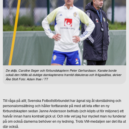
De skiljs. Caroline Seger och förbundskaptenn Peter Gerhardsson. Kanske borde
också den hittills så duktige damkaptenens framtid diskuteras och ifrågasättas, skriver
Åke Stolt Foto: Adam Ihse / TT
Till råga på allt; Svenska Fotbollsförbundet har ägnat sig åt storstädning och
personalomsättning och håller fortfarande på med att leta efter en ny
förbundskapten sedan Janne Andersson befriats (och köpts ut för miljoner) ett
halvår innan hans kontrakt gick ut. Och inte vet jag hur mycket man nu funderar
på om också damerna behöver en ny ledning. Trots VM-medaljen ser det illa ut
där också.