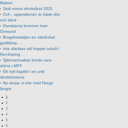
Malmö
Stolt minns idrottsåret 2025
Och - oppositionen är både döv
och blind
Danskarna kommer över
Öresund
Bragdmedaljen en välvårdad
guldklimp….
Inte släcktes väl hoppet också i
Norrköping...
Självrannsakan borde vara
större i MFF
Ett nytt kapitel i en unik
idrottshistoria
Nu skojar vi inte med Norge
längre
1
2
3
4
5
6