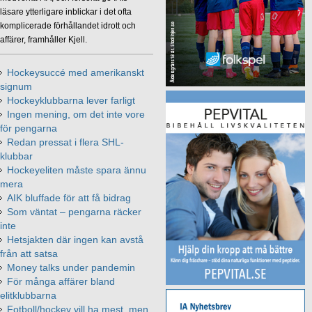
läsare ytterligare inblickar i det ofta
komplicerade förhållandet idrott och
affärer, framhåller Kjell.
Hockeysuccé med amerikanskt
signum
Hockeyklubbarna lever farligt
Ingen mening, om det inte vore
för pengarna
Redan pressat i flera SHL-
klubbar
Hockeyeliten måste spara ännu
mera
AIK bluffade för att få bidrag
Som väntat – pengarna räcker
inte
Hetsjakten där ingen kan avstå
från att satsa
Money talks under pandemin
För många affärer bland
elitklubbarna
Fotboll/hockey vill ha mest, men