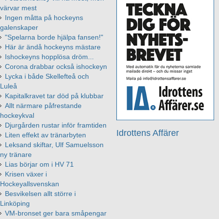
värvar mest
Ingen måtta på hockeyns
galenskaper
"Spelarna borde hjälpa fansen!"
Här är ändå hockeyns mästare
Ishockeyns hopplösa dröm...
Corona drabbar också ishockeyn
Lycka i både Skellefteå och
Luleå
Kapitalkravet tar död på klubbar
Allt närmare påfrestande
hockeykval
Djurgården rustar inför framtiden
Idrottens Affärer
Liten effekt av tränarbyten
Leksand skiftar, Ulf Samuelsson
ny tränare
Lias börjar om i HV 71
Krisen växer i
Hockeyallsvenskan
Besvikelsen allt större i
Linköping
VM-bronset ger bara småpengar