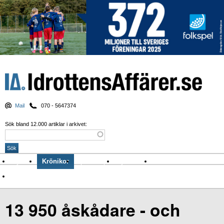
Mail
070 - 5647374
Sök bland 12.000 artiklar i arkivet:
Nyheter
Krönikor
Sport & spel
Nyhetsbrev
Arkiv
Om Idrottens Affärer
13 950 åskådare - och