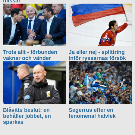
missar
Trots allt - förbunden
Ja eller nej - splittring
vaknar och vänder
inför ryssarnas försök
Blåvitts beslut: en
Segerrus efter en
behåller jobbet, en
fenomenal halvlek
sparkas