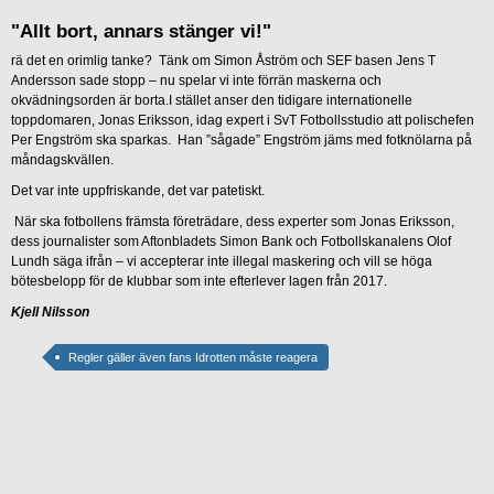
"Allt bort, annars stänger vi!"
rä det en orimlig tanke? Tänk om Simon Åström och SEF basen Jens T
Andersson sade stopp – nu spelar vi inte förrän maskerna och
okvädningsorden är borta.I stället anser den tidigare internationelle
toppdomaren, Jonas Eriksson, idag expert i SvT Fotbollsstudio att polischefen
Per Engström ska sparkas. Han ”sågade” Engström jäms med fotknölarna på
måndagskvällen.
Det var inte uppfriskande, det var patetiskt.
När ska fotbollens främsta företrädare, dess experter som Jonas Eriksson,
dess journalister som Aftonbladets Simon Bank och Fotbollskanalens Olof
Lundh säga ifrån – vi accepterar inte illegal maskering och vill se höga
bötesbelopp för de klubbar som inte efterlever lagen från 2017.
Kjell Nilsson
Regler gäller även fans Idrotten måste reagera