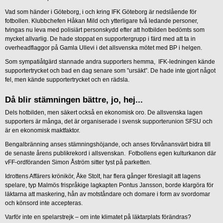
Vad som händer i Göteborg, i och kring IFK Göteborg är nedslående för
fotbollen. Klubbchefen Håkan Mild och ytterligare två ledande personer,
tvingas nu leva med polisiärt personskydd efter att hotbilden bedömts som
mycket allvarlig. De hade stoppat en supportergrupp i färd med att ta in
overheadflaggor på Gamla Ullevi i det allsvenska mötet med BP i helgen.
Som sympatiåtgärd stannade andra supporters hemma, IFK-ledningen kände
supportertrycket och bad en dag senare som ”ursäkt”. De hade inte gjort något
fel, men kände supportertrycket och en rädsla.
Då blir stämningen bättre, jo, hej...
Dels hotbilden, men säkert också en ekonomisk oro. De allsvenska lagen
supporters är många, det är organiserade i svensk supporterunion SFSU och
är en ekonomisk maktfaktor.
Bengalbränning anses stämningshöjande, och anses förvånansvärt bidra till
de senaste årens publikrekord i allsvenskan. Fotbollens egen kulturkanon där
vFF-ordföranden Simon Åström sitter tyst på parketten.
Idrottens Affärers krönikör, Åke Stolt, har flera gånger föreslagit att lagens
spelare, typ Malmös frispråkige lagkapten Pontus Jansson, borde klargöra för
läktarna att maskering, hån av motståndare och domare i form av svordomar
och könsord inte accepteras.
Varför inte en spelarstrejk – om inte klimatet på läktarplats förändras?