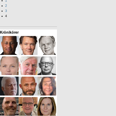
1
2
3
4
Krönikörer