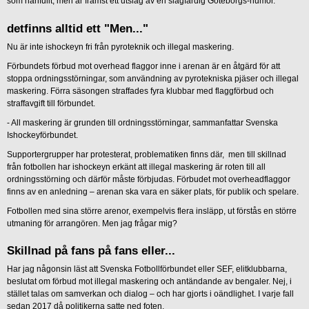
som hånfullt, men är främst ett utslag av en slagfärdig Göteborgs-humor.
detfinns alltid ett "Men..."
Nu är inte ishockeyn fri från pyroteknik och illegal maskering.
Förbundets förbud mot overhead flaggor inne i arenan är en åtgärd för att
stoppa ordningsstörningar, som användning av pyrotekniska pjäser och illegal
maskering. Förra säsongen straffades fyra klubbar med flaggförbud och
straffavgift till förbundet.
- All maskering är grunden till ordningsstörningar, sammanfattar Svenska
Ishockeyförbundet.
Supportergrupper har protesterat, problematiken finns där, men till skillnad
från fotbollen har ishockeyn erkänt att illegal maskering är roten till all
ordningsstörning och därför måste förbjudas. Förbudet mot overheadflaggor
finns av en anledning – arenan ska vara en säker plats, för publik och spelare.
Fotbollen med sina större arenor, exempelvis flera insläpp, ut förstås en större
utmaning för arrangören. Men jag frågar mig?
Skillnad på fans på fans eller...
Har jag någonsin läst att Svenska Fotbollförbundet eller SEF, elitklubbarna,
beslutat om förbud mot illegal maskering och antändande av bengaler. Nej, i
stället talas om samverkan och dialog – och har gjorts i oändlighet. I varje fall
sedan 2017 då politikerna satte ned foten.