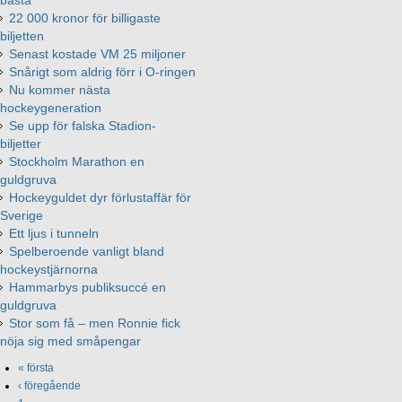
bästa
22 000 kronor för billigaste
biljetten
Senast kostade VM 25 miljoner
Snårigt som aldrig förr i O-ringen
Nu kommer nästa
hockeygeneration
Se upp för falska Stadion-
biljetter
Stockholm Marathon en
guldgruva
Hockeyguldet dyr förlustaffär för
Sverige
Ett ljus i tunneln
Spelberoende vanligt bland
hockeystjärnorna
Hammarbys publiksuccé en
guldgruva
Stor som få – men Ronnie fick
nöja sig med småpengar
« första
‹ föregående