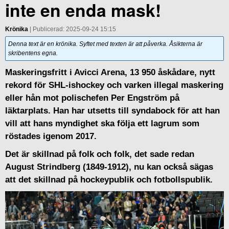
inte en enda mask!
Krönika
| Publicerad: 2025-09-24 15:15
Denna text är en krönika. Syftet med texten är att påverka. Åsikterna är
skribentens egna.
Maskeringsfritt i Avicci Arena, 13 950 åskådare, nytt
rekord för SHL-ishockey och varken illegal maskering
eller hån mot polischefen Per Engström på
läktarplats. Han har utsetts till syndabock för att han
vill att hans myndighet ska följa ett lagrum som
röstades igenom 2017.
Det är skillnad på folk och folk, det sade redan
August Strindberg (1849-1912), nu kan också sägas
att det skillnad på hockeypublik och fotbollspublik.