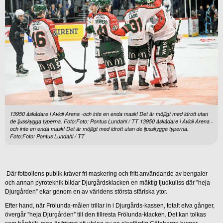
13950 åskådare i Avicii Arena -och inte en enda mask! Det är möjligt med idrott utan
de ljusskygga typerna. Foto:Foto: Pontus Lundahl / TT 13950 åskådare i Avicii Arena -
och inte en enda mask! Det är möjligt med idrott utan de ljusskygga typerna.
Foto:Foto: Pontus Lundahl / TT
Där fotbollens publik kräver fri maskering och fritt användande av bengaler
och annan pyroteknik bildar Djurgårdsklacken en mäktig ljudkuliss där ”heja
Djurgården” ekar genom en av världens största sfäriska ytor.
Efter hand, när Frölunda-målen trillar in i Djurgårds-kassen, totalt elva gånger,
övergår ”heja Djurgården” till den tillresta Frölunda-klacken. Det kan tolkas