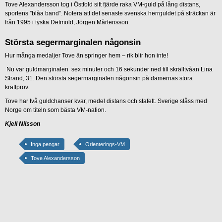
Tove Alexandersson tog i Östfold sitt fjärde raka VM-guld på lång distans,
sportens ”blåa band”. Notera att det senaste svenska herrguldet på sträckan är
från 1995 i tyska Detmold, Jörgen Mårtensson.
Största segermarginalen någonsin
Hur många medaljer Tove än springer hem – rik blir hon inte!
Nu var guldmarginalen sex minuter och 16 sekunder ned till skrälltvåan Lina
Strand, 31. Den största segermarginalen någonsin på damernas stora
kraftprov.
Tove har två guldchanser kvar, medel distans och stafett. Sverige slåss med
Norge om titeln som bästa VM-nation.
Kjell Nilsson
Inga pengar
Orienterings-VM
Tove Alexandersson