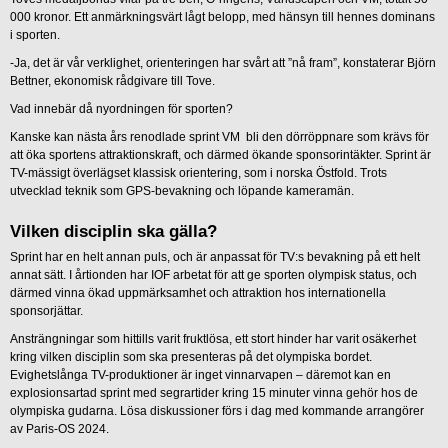
000 kronor. Ett anmärkningsvärt lågt belopp, med hänsyn till hennes dominans
i sporten.
-Ja, det är vår verklighet, orienteringen har svårt att ”nå fram”, konstaterar Björn
Bettner, ekonomisk rådgivare till Tove.
Vad innebär då nyordningen för sporten?
Kanske kan nästa års renodlade sprint VM bli den dörröppnare som krävs för
att öka sportens attraktionskraft, och därmed ökande sponsorintäkter. Sprint är
TV-mässigt överlägset klassisk orientering, som i norska Östfold. Trots
utvecklad teknik som GPS-bevakning och löpande kameramän.
Vilken disciplin ska gälla?
Sprint har en helt annan puls, och är anpassat för TV:s bevakning på ett helt
annat sätt. I årtionden har IOF arbetat för att ge sporten olympisk status, och
därmed vinna ökad uppmärksamhet och attraktion hos internationella
sponsorjättar.
Ansträngningar som hittills varit fruktlösa, ett stort hinder har varit osäkerhet
kring vilken disciplin som ska presenteras på det olympiska bordet.
Evighetslånga TV-produktioner är inget vinnarvapen – däremot kan en
explosionsartad sprint med segrartider kring 15 minuter vinna gehör hos de
olympiska gudarna. Lösa diskussioner förs i dag med kommande arrangörer
av Paris-OS 2024.