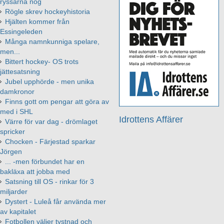
ryssarna nog
Rögle skrev hockeyhistoria
Hjälten kommer från
Essingeleden
Många namnkunniga spelare,
men...
Bittert hockey- OS trots
jättesatsning
Jubel upphörde - men unika
damkronor
Finns gott om pengar att göra av
med i SHL
Idrottens Affärer
Värre för var dag - drömlaget
spricker
Chocken - Färjestad sparkar
Jörgen
... -men förbundet har en
bakläxa att jobba med
Satsning till OS - rinkar för 3
miljarder
Dystert - Luleå får använda mer
av kapitalet
Fotbollen väljer tystnad och