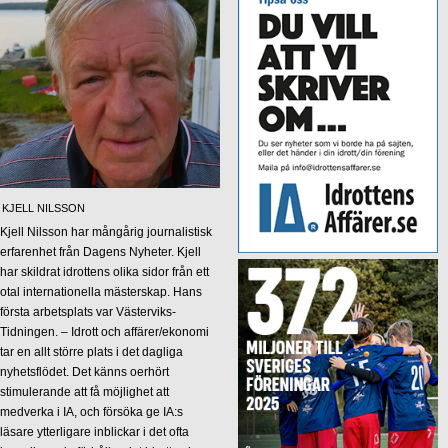
KJELL NILSSON
Kjell Nilsson har mångårig journalistisk
erfarenhet från Dagens Nyheter. Kjell
har skildrat idrottens olika sidor från ett
otal internationella mästerskap. Hans
första arbetsplats var Västerviks-
Tidningen. – Idrott och affärer/ekonomi
tar en allt större plats i det dagliga
nyhetsflödet. Det känns oerhört
stimulerande att få möjlighet att
medverka i IA, och försöka ge IA:s
läsare ytterligare inblickar i det ofta