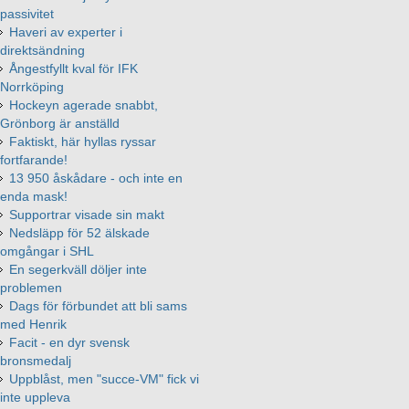
passivitet
Haveri av experter i
direktsändning
Ångestfyllt kval för IFK
Norrköping
Hockeyn agerade snabbt,
Grönborg är anställd
Faktiskt, här hyllas ryssar
fortfarande!
13 950 åskådare - och inte en
enda mask!
Supportrar visade sin makt
Nedsläpp för 52 älskade
omgångar i SHL
En segerkväll döljer inte
problemen
Dags för förbundet att bli sams
med Henrik
Facit - en dyr svensk
bronsmedalj
Uppblåst, men "succe-VM" fick vi
inte uppleva