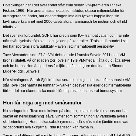
Utvecklingen har i det avseendet stått stilla sedan VM-premiären i finska
Fiskars 1966. När andra mästerskap, som skidor, skapar miljonintäkter för
arrangerande länder, har orienteringen inte alls lyckats koppla ihop sin
tävlingsverksamhet med 2000-talets stora frammarsch för motion och ett rikt
friluftsliv.
Det svenska förbundet, SOFT, har precis som IOF, trampat vatten och har inte
nämnvärt lyckats höja statusen i jakten på kontroller. Trots att förbundet i sitt
led har sportens stora guldkalv – även i ett internationellt perspektiv.
Tove Alexandersson, 27 år, VM-debuterade i franska Savoie 2011 med VM-
brons i stafett. På onsdagen tog Tove sin 19:e VM-medalj, åtta guld, åtta silver
och tre brons. Hon är sportens fixstjärna efter tidigare dominanten Simone
Luder-Niggli, Schweiz.
När simningens Sarah Sjöström kasserade in miljoncheckar efter senaste VM
står Tove i det närmaste tomhänt – varken det svenska eller det internationella
förbundet har ekonomiska medel för ett prestationsbaserat bonussystem.
Hon får nöja sig med småsmulor
Nu springer inte Tove med kniven på strupen, ett antal privata sponsorer har
säkrat en heltidssatsning såväl vinter som sommar, hon är världsetta även i
skidorientering. Hennes kassabok rymmer ändå småsmulor jämfört med vad
skidsportens nya fixstjärna Frida Karlsson kan räkna in.
Toves medaljbonus vilar på tre ben, O-ringens, Världscupen och VM, totalt 50