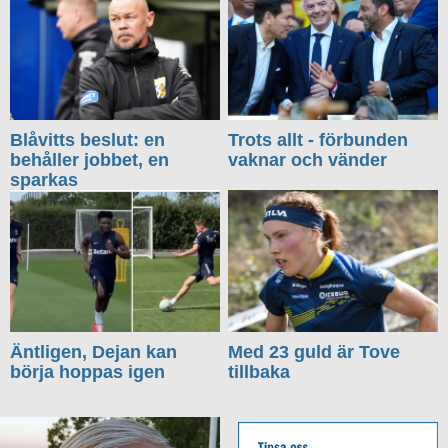
Blåvitts beslut: en
Trots allt - förbunden
behåller jobbet, en
vaknar och vänder
sparkas
Äntligen, Dejan kan
Med 23 guld är Tove
börja hoppas igen
tillbaka