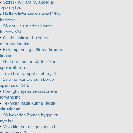
Störst - William Nylander är
"guds gåva"
Halllam inför avgörandet i VM-
hockeyn
Så där - nu inleds allvaret i
hockey-VM
Guldet säkrat - Luleå tog
efterlängtad titel
Extra spänning inför avgörande
finalen
Gott om pengar, därför ökar
spelaraffärerna
Tove har trampat snett rejält
17 amerikanare som borde
sparkas ur SHL
Poängkungens sensationella
förvandling
Tekniken hade kunna rädda
situationen
Så lyckades Brynäs bygga ett
nytt lag
Vilka klubbar tvingas spela i
ångestkvalet?