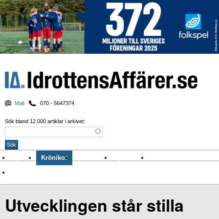
Mail
070 - 5647374
Sök bland 12.000 artiklar i arkivet:
Nyheter
Krönikor
Sport & spel
Nyhetsbrev
Arkiv
Om Idrottens Affärer
Utvecklingen står stilla