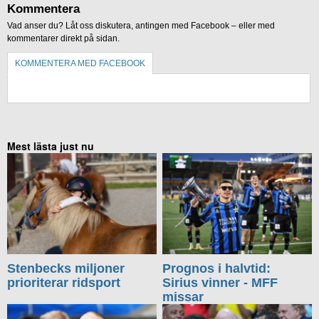
Kommentera
Vad anser du? Låt oss diskutera, antingen med Facebook – eller med
kommentarer direkt på sidan.
KOMMENTERA MED FACEBOOK
KOMMENTERA UTAN FACEBOOK
Mest lästa just nu
Stenbecks miljoner
Prognos i halvtid:
prioriterar ridsport
Sirius vinner - MFF
missar