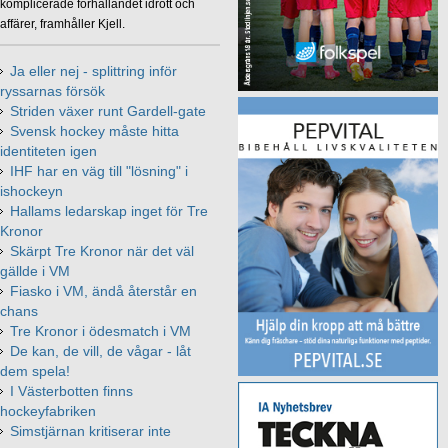
komplicerade förhållandet idrott och
affärer, framhåller Kjell.
Ja eller nej - splittring inför
ryssarnas försök
Striden växer runt Gardell-gate
Svensk hockey måste hitta
identiteten igen
IHF har en väg till "lösning" i
ishockeyn
Hallams ledarskap inget för Tre
Kronor
Skärpt Tre Kronor när det väl
gällde i VM
Fiasko i VM, ändå återstår en
chans
Tre Kronor i ödesmatch i VM
De kan, de vill, de vågar - låt
dem spela!
I Västerbotten finns
hockeyfabriken
Simstjärnan kritiserar inte