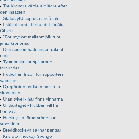
Tre Kronors värde allt lägre efter
den insatsen
Statusfylld cup och ändå inte
I stället borde förbundet förlåta
Cibicki
”För mycket mellanmjölk runt
juniorkronorna
Den succén hade ingen räknat
med
Tystnadskultur splitttrade
förbundet
Fotboll en frizon för supporters
vansinne
Djurgården undkommer trots
skandalen
Utan tvivel - här finns vinnarna
Undantaget - klubben vill ha
hemvävt
Hockey - affärsområde som
växer igen
Breddhockeyn saknar pengar
Kris ute i hockey-Sverige