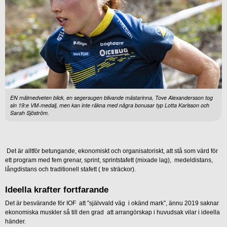
EN målmedveten blick, en segersugen blivande mästarinna, Tove Alexandersson tog
sin 19:e VM-medalj, men kan inte räkna med några bonusar typ Lotta Karlsson och
Sarah Sjöström.
Det är alltför betungande, ekonomiskt och organisatoriskt, att stå som värd för
ett program med fem grenar, sprint, sprintstafett (mixade lag), medeldistans,
långdistans och traditionell stafett ( tre sträckor).
Ideella krafter fortfarande
Det är besvärande för IOF att ”självvald väg i okänd mark”, ännu 2019 saknar
ekonomiska muskler så till den grad att arrangörskap i huvudsak vilar i ideella
händer.