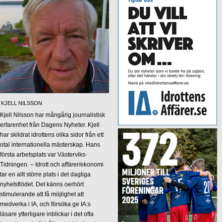
KJELL NILSSON
Kjell Nilsson har mångårig journalistisk
erfarenhet från Dagens Nyheter. Kjell
har skildrat idrottens olika sidor från ett
otal internationella mästerskap. Hans
första arbetsplats var Västerviks-
Tidningen. – Idrott och affärer/ekonomi
tar en allt större plats i det dagliga
nyhetsflödet. Det känns oerhört
stimulerande att få möjlighet att
medverka i IA, och försöka ge IA:s
läsare ytterligare inblickar i det ofta