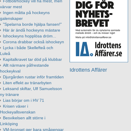
Fotboll/hockey vill ha mest, men
värvar mest
Ingen måtta på hockeyns
galenskaper
"Spelarna borde hjälpa fansen!"
Här är ändå hockeyns mästare
Ishockeyns hopplösa dröm...
Corona drabbar också ishockeyn
Lycka i både Skellefteå och
Luleå
Kapitalkravet tar död på klubbar
Allt närmare påfrestande
Idrottens Affärer
hockeykval
Djurgården rustar inför framtiden
Liten effekt av tränarbyten
Leksand skiftar, Ulf Samuelsson
ny tränare
Lias börjar om i HV 71
Krisen växer i
Hockeyallsvenskan
Besvikelsen allt större i
Linköping
VM-bronset ger bara småpengar