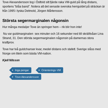
Tove Alexandersson tog i Östfold sitt fjärde raka VM-guld på lång distans,
sportens ”blåa band”. Notera att det senaste svenska herrguldet på sträckan är
från 1995 i tyska Detmold, Jörgen Mårtensson.
Största segermarginalen någonsin
Hur många medaljer Tove än springer hem – rik blir hon inte!
Nu var guldmarginalen sex minuter och 16 sekunder ned till skrälltvåan Lina
Strand, 31. Den största segermarginalen någonsin på damernas stora
kraftprov.
Tove har två guldchanser kvar, medel distans och stafett. Sverige slåss med
Norge om titeln som bästa VM-nation.
Kjell Nilsson
Inga pengar
Orienterings-VM
Tove Alexandersson