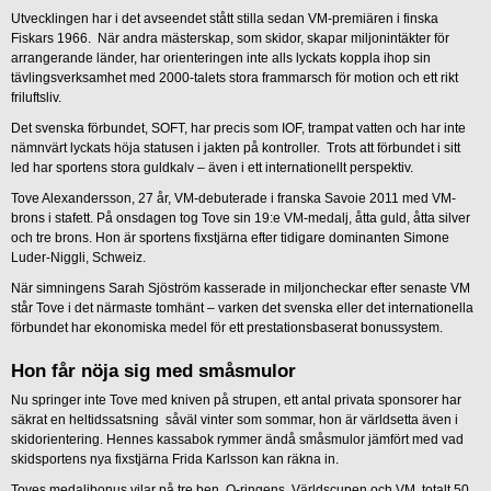
Utvecklingen har i det avseendet stått stilla sedan VM-premiären i finska
Fiskars 1966. När andra mästerskap, som skidor, skapar miljonintäkter för
arrangerande länder, har orienteringen inte alls lyckats koppla ihop sin
tävlingsverksamhet med 2000-talets stora frammarsch för motion och ett rikt
friluftsliv.
Det svenska förbundet, SOFT, har precis som IOF, trampat vatten och har inte
nämnvärt lyckats höja statusen i jakten på kontroller. Trots att förbundet i sitt
led har sportens stora guldkalv – även i ett internationellt perspektiv.
Tove Alexandersson, 27 år, VM-debuterade i franska Savoie 2011 med VM-
brons i stafett. På onsdagen tog Tove sin 19:e VM-medalj, åtta guld, åtta silver
och tre brons. Hon är sportens fixstjärna efter tidigare dominanten Simone
Luder-Niggli, Schweiz.
När simningens Sarah Sjöström kasserade in miljoncheckar efter senaste VM
står Tove i det närmaste tomhänt – varken det svenska eller det internationella
förbundet har ekonomiska medel för ett prestationsbaserat bonussystem.
Hon får nöja sig med småsmulor
Nu springer inte Tove med kniven på strupen, ett antal privata sponsorer har
säkrat en heltidssatsning såväl vinter som sommar, hon är världsetta även i
skidorientering. Hennes kassabok rymmer ändå småsmulor jämfört med vad
skidsportens nya fixstjärna Frida Karlsson kan räkna in.
Toves medaljbonus vilar på tre ben, O-ringens, Världscupen och VM, totalt 50