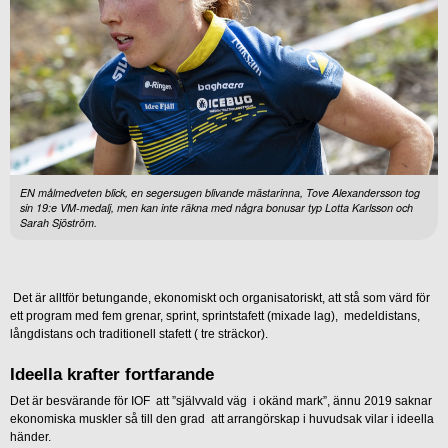
EN målmedveten blick, en segersugen blivande mästarinna, Tove Alexandersson tog
sin 19:e VM-medalj, men kan inte räkna med några bonusar typ Lotta Karlsson och
Sarah Sjöström.
Det är alltför betungande, ekonomiskt och organisatoriskt, att stå som värd för
ett program med fem grenar, sprint, sprintstafett (mixade lag), medeldistans,
långdistans och traditionell stafett ( tre sträckor).
Ideella krafter fortfarande
Det är besvärande för IOF att ”självvald väg i okänd mark”, ännu 2019 saknar
ekonomiska muskler så till den grad att arrangörskap i huvudsak vilar i ideella
händer.