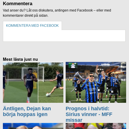
Kommentera
Vad anser du? Låt oss diskutera, antingen med Facebook – eller med
kommentarer direkt på sidan.
KOMMENTERA MED FACEBOOK
KOMMENTERA UTAN FACEBOOK
Mest lästa just nu
Äntligen, Dejan kan
Prognos i halvtid:
börja hoppas igen
Sirius vinner - MFF
missar