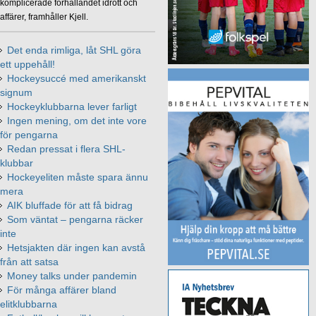
komplicerade förhållandet idrott och
affärer, framhåller Kjell.
Det enda rimliga, låt SHL göra
ett uppehåll!
Hockeysuccé med amerikanskt
signum
Hockeyklubbarna lever farligt
Ingen mening, om det inte vore
för pengarna
Redan pressat i flera SHL-
klubbar
Hockeyeliten måste spara ännu
mera
AIK bluffade för att få bidrag
Som väntat – pengarna räcker
inte
Hetsjakten där ingen kan avstå
från att satsa
Money talks under pandemin
För många affärer bland
elitklubbarna