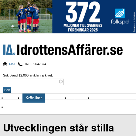
Mail
070 - 5647374
Sök bland 12.000 artiklar i arkivet:
Nyheter
Krönikor
Sport & spel
Nyhetsbrev
Arkiv
Om Idrottens Affärer
Utvecklingen står stilla