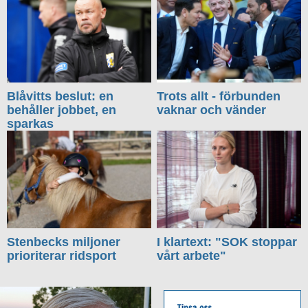
Blåvitts beslut: en
Trots allt - förbunden
behåller jobbet, en
vaknar och vänder
sparkas
Stenbecks miljoner
I klartext: "SOK stoppar
prioriterar ridsport
vårt arbete"