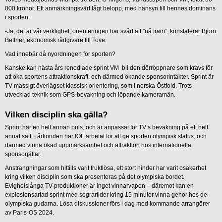
000 kronor. Ett anmärkningsvärt lågt belopp, med hänsyn till hennes dominans
i sporten.
-Ja, det är vår verklighet, orienteringen har svårt att ”nå fram”, konstaterar Björn
Bettner, ekonomisk rådgivare till Tove.
Vad innebär då nyordningen för sporten?
Kanske kan nästa års renodlade sprint VM bli den dörröppnare som krävs för
att öka sportens attraktionskraft, och därmed ökande sponsorintäkter. Sprint är
TV-mässigt överlägset klassisk orientering, som i norska Östfold. Trots
utvecklad teknik som GPS-bevakning och löpande kameramän.
Vilken disciplin ska gälla?
Sprint har en helt annan puls, och är anpassat för TV:s bevakning på ett helt
annat sätt. I årtionden har IOF arbetat för att ge sporten olympisk status, och
därmed vinna ökad uppmärksamhet och attraktion hos internationella
sponsorjättar.
Ansträngningar som hittills varit fruktlösa, ett stort hinder har varit osäkerhet
kring vilken disciplin som ska presenteras på det olympiska bordet.
Evighetslånga TV-produktioner är inget vinnarvapen – däremot kan en
explosionsartad sprint med segrartider kring 15 minuter vinna gehör hos de
olympiska gudarna. Lösa diskussioner förs i dag med kommande arrangörer
av Paris-OS 2024.