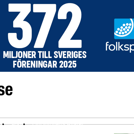
ev
Arkiv
Om Idrottens Affärer