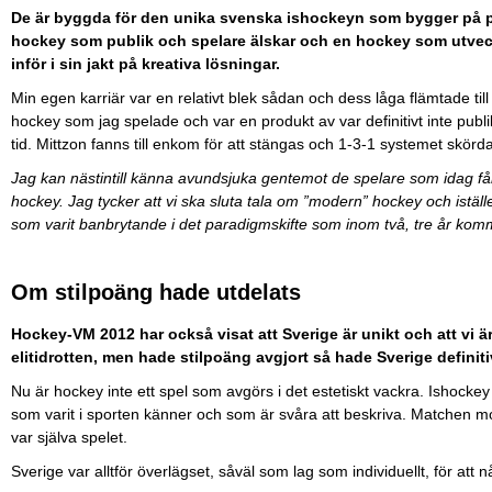
De är byggda för den unika svenska ishockeyn som bygger på pu
hockey som publik och spelare älskar och en hockey som utveck
inför i sin jakt på kreativa lösningar.
Min egen karriär var en relativt blek sådan och dess låga flämtade till 
hockey som jag spelade och var en produkt av var definitivt inte publ
tid. Mittzon fanns till enkom för att stängas och 1-3-1 systemet skörd
Jag kan nästintill känna avundsjuka gentemot de spelare som idag få
hockey. Jag tycker att vi ska sluta tala om ”modern” hockey och istä
som varit banbrytande i det paradigmskifte som inom två, tre år kommer
Om stilpoäng hade utdelats
Hockey-VM 2012 har också visat att Sverige är unikt och att vi ä
elitidrotten, men hade stilpoäng avgjort så hade Sverige definitiv
Nu är hockey inte ett spel som avgörs i det estetiskt vackra. Ishock
som varit i sporten känner och som är svåra att beskriva. Matchen mo
var själva spelet.
Sverige var alltför överlägset, såväl som lag som individuellt, för at