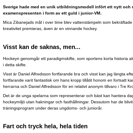
Sverige hade med en unik utbildningsmodell infört ett nytt och
examenspresenten i form av ett guld i junior-VM.
Mica Zibanejads mål i over time blev vattenstämpeln som bekräftade a
kreativitet premieras, även är en vinnande hockey.
Visst kan de saknas, men...
Hockeyn genomgår ett paradigmskifte, som sportens korta historia aldr
i detta skifte.
Visst är Daniel Alfredsson fortfarande bra och visst kan jag längta 
fortfarande varit fantastisk om hans kropp tillåtit honom en fortsatt ka
herrarna och Daniel Alfredsson för en relativt anonym tillvaro i Tre Kro
Det är de unga spelarna som representerar och bäst kan hantera dag
hockeymiljö utan hakningar och fasthållningar. Dessutom har de blivi
träningsprogram under deras ungdoms- och juniorår.
Fart och tryck hela, hela tiden