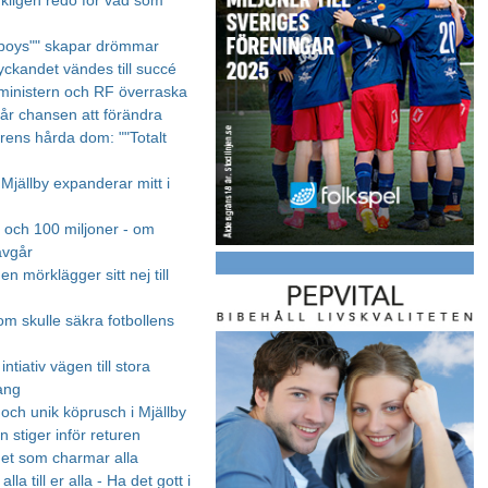
rkligen redo för vad som
 boys"" skapar drömmar
yckandet vändes till succé
ministern och RF överraska
år chansen att förändra
ens hårda dom: ""Totalt
 Mjällby expanderar mitt i
n och 100 miljoner - om
avgår
n mörklägger sitt nej till
om skulle säkra fotbollens
ntiativ vägen till stora
ang
 och unik köprusch i Mjällby
 stiger inför returen
et som charmar alla
lla till er alla - Ha det gott i