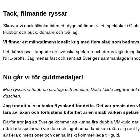
Tack, filmande ryssar
Skruvar vi dock tillbaka tiden ett dygn så finner vi ett spektakel i G
klubbor och puck, domare och två lag.
Vi finner ett mångdimensionellt krig med flera slag som bedrevs på
I ett känslosvall tappade de svenska spelarna och deras lagledning k
NHL-proffs. Jag menar fast och sant att Sveriges sammanlagda isho
Nu går vi för guldmedaljer!
Men ryssarna hade en strategi och en plan. Detta fällde avgörandet o
duschen.
Jag tror att vi ska tacka Ryssland för detta. Det var precis de
lära av läxan och förlustens bitterhet är en smak varken spelare e
Därför tror jag att Sverige kommer att kunna fira dubbla VM-guld n
utbildade spelarna i världen och inget annat land kan mäta sig rent fy
av flera dimensioner och denna insikt kommer leda till guld.