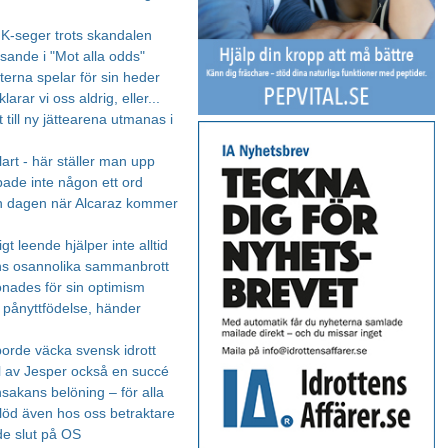
IK-seger trots skandalen
sande i "Mot alla odds"
terna spelar för sin heder
larar vi oss aldrig, eller...
 till ny jättearena utmanas i
lart - här ställer man upp
ade inte någon ett ord
n dagen när Alcaraz kommer
igt leende hjälper inte alltid
ns osannolika sammanbrott
önades för sin optimism
s pånyttfödelse, händer
borde väcka svensk idrott
l av Jesper också en succé
nsakans belöning – för alla
löd även hos oss betraktare
de slut på OS