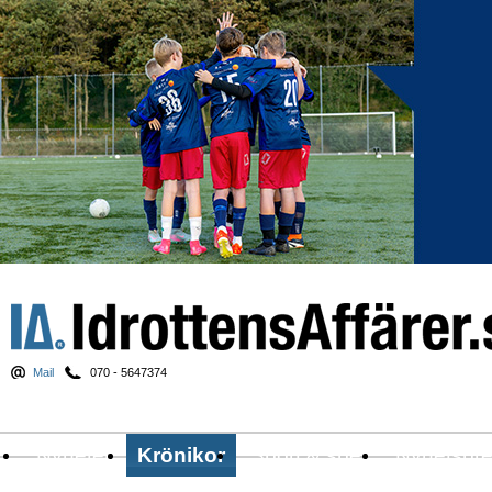
Mail
070 - 5647374
Nyheter
Krönikor
Sport & spel
Nyhetsbr