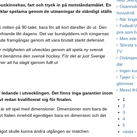
hela Sveri
ckinnehav, fart och tryck in på motståndarmålet. En
Osannoli
lar spelarna genom de utmaningar de ständigt ställs
huvudroll
När krig
Fotboll-V
i mitten på 90-talet, bara för att kort därefter dö ut. Den
pris som h
ikfriande likt dagens. Det var burskyddens och icingarnas
Men inte
ade framgångar genom att vara brutalt starkt defensivt.
Största 
r möjligheten att utvecklas genom att spela ny svensk
TV
llet benämna den svensk hockey. För det är just Sverige
Osämjan 
 att ha slagit igenom fullt ut.
där
Ingen k
Tjejer 1
glömmer
Messi ifr
r ledande i utvecklingen. Det finns inga garantier inom
t redan kvalificerat sig för finalen.
1
2
ey är ett spel med dimensioner. Dimensioner som bara de
3
t Italien innehöll egentligen bara en dimension och det
4
5
t något skulle kunna ändra utgången av matchen.
nästa ›