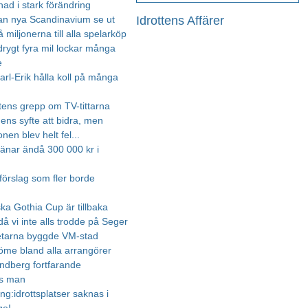
ad i stark förändring
Idrottens Affärer
an nya Scandinavium se ut
 miljonerna till alla spelarköp
drygt fyra mil lockar många
e
arl-Erik hålla koll på många
tens grepp om TV-tittarna
ens syfte att bidra, men
nen blev helt fel...
jänar ändå 300 000 kr i
 förslag som fler borde
ska Gothia Cup är tillbaka
å vi inte alls trodde på Seger
etarna byggde VM-stad
döme bland alla arrangörer
indberg fortfarande
as man
ng:idrottsplatser saknas i