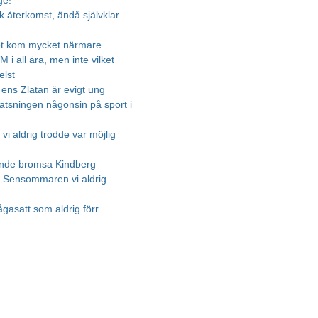
ge!
k återkomst, ändå självklar
et kom mycket närmare
M i all ära, men inte vilket
elst
 ens Zlatan är evigt ung
satsningen någonsin på sport i
vi aldrig trodde var möjlig
unde bromsa Kindberg
 - Sensommaren vi aldrig
ågasatt som aldrig förr