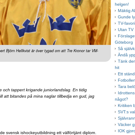
helgen!
Mäktig A
Gunde ly
TV-favori
Utan TV k
Förslaget
Göteborg
Så självk
ert Björn Hellkvist är över tygad om att Tre Kronor tar VM-
Ändå ypp
Tänk de
hit
Ett ständ
Fotbolle
Tara bel
nde och tappert krigande juniorlandslag. En tidig
Idrotten
ill att bitandes på mina naglar tillbedja en gud, jag
något?
Kritiken 
SVT:s va
Självran
Väcker g
IOK gjor
e svensk ishockeyutbildning ett välförtjänt diplom.