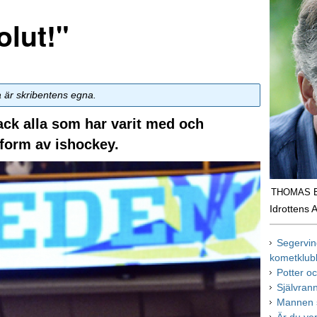
olut!"
a är skribentens egna.
ck alla som har varit med och
form av ishockey.
THOMAS 
Idrottens 
Segervin
kometklu
Potter oc
Självran
Mannen s