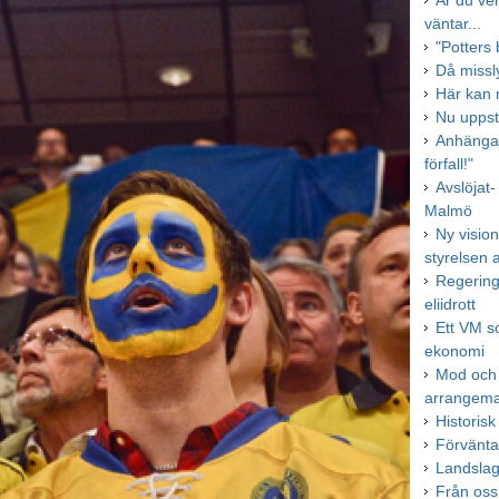
Är du ve
väntar...
"Potters
Då missl
Här kan 
Nu uppst
Anhängar
förfall!"
Avslöjat-
Malmö
Ny visio
styrelsen 
Regeringe
eliidrott
Ett VM s
ekonomi
Mod och i
arrangem
Historisk
Förväntan
Landslag
Från oss a