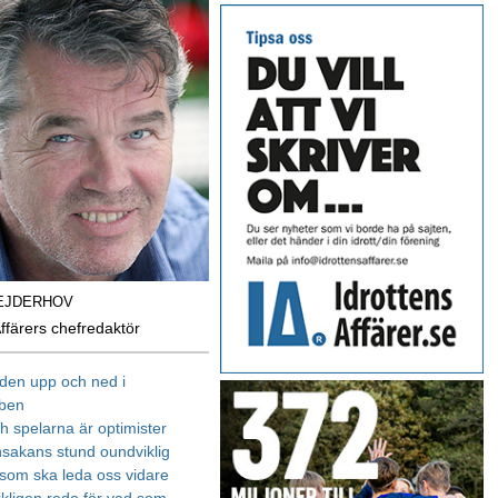
EJDERHOV
Affärers chefredaktör
den upp och ned i
bben
h spelarna är optimister
nsakans stund oundviklig
om ska leda oss vidare