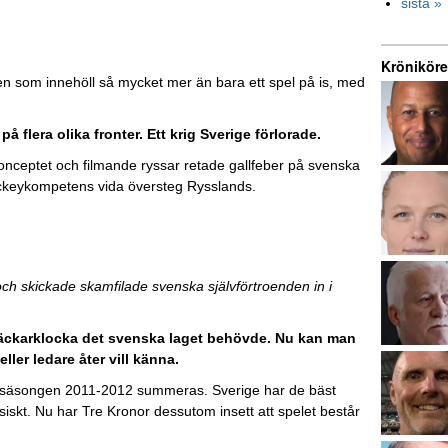
sista »
Kröniköre
loben som innehöll så mycket mer än bara ett spel på is, med
 flera olika fronter. Ett krig Sverige förlorade.
onceptet och filmande ryssar retade gallfeber på svenska
ckeykompetens vida översteg Rysslands.
ch skickade skamfilade svenska självförtroenden in i
n väckarklocka det svenska laget behövde. Nu kan man
ller ledare åter vill känna.
är säsongen 2011-2012 summeras. Sverige har de bäst
siskt. Nu har Tre Kronor dessutom insett att spelet består