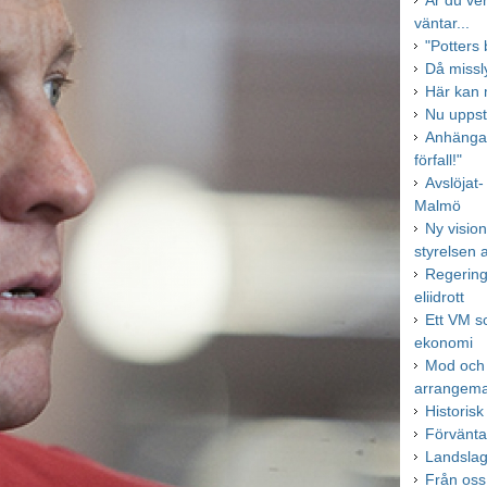
Är du ve
väntar...
"Potters
Då missl
Här kan 
Nu uppst
Anhängar
förfall!"
Avslöjat-
Malmö
Ny visio
styrelsen 
Regeringe
eliidrott
Ett VM s
ekonomi
Mod och i
arrangem
Historisk
Förväntan
Landslag
Från oss a