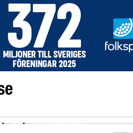
ev
Arkiv
Om Idrottens Affärer