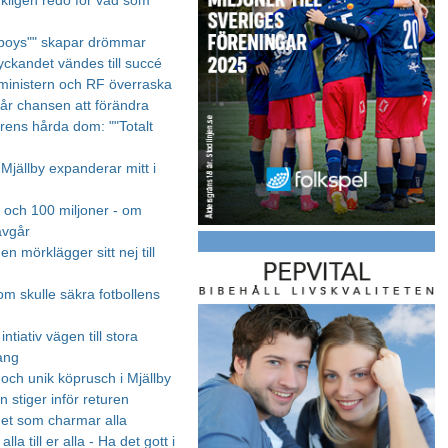
rkligen redo för vad som
 boys"" skapar drömmar
yckandet vändes till succé
ministern och RF överraska
år chansen att förändra
ens hårda dom: ""Totalt
 Mjällby expanderar mitt i
n och 100 miljoner - om
avgår
n mörklägger sitt nej till
om skulle säkra fotbollens
ntiativ vägen till stora
ang
 och unik köprusch i Mjällby
 stiger inför returen
et som charmar alla
lla till er alla - Ha det gott i