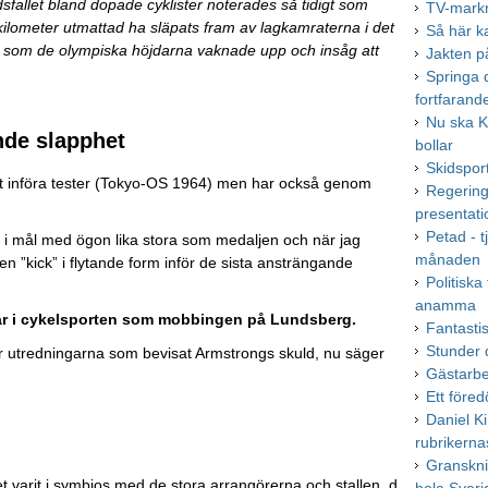
dödsfallet bland dopade cyklister noterades så tidigt som
TV-markn
 kilometer utmattad ha släpats fram av lagkamraterna i det
Så här k
 som de olympiska höjdarna vaknade upp och insåg att
Jakten på
Springa 
fortfarand
Nu ska K
nde slapphet
bollar
Skidspor
att införa tester (Tokyo-OS 1964) men har också genom
Regering
presentatio
Petad - t
m i mål med ögon lika stora som medaljen och när jag
månaden
en ”kick” i flytande form inför de sista ansträngande
Politiska
anamma
vklar i cykelsporten som mobbingen på Lundsberg.
Fantasti
Stunder d
ter utredningarna som bevisat Armstrongs skuld, nu säger
Gästarb
Ett före
Daniel K
rubrikern
Granskni
t varit i symbios med de stora arrangörerna och stallen, d