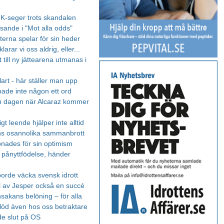
IK-seger trots skandalen
sande i "Mot alla odds"
terna spelar för sin heder
larar vi oss aldrig, eller...
 till ny jättearena utmanas i
lart - här ställer man upp
ade inte någon ett ord
n dagen när Alcaraz kommer
igt leende hjälper inte alltid
ns osannolika sammanbrott
önades för sin optimism
s pånyttfödelse, händer
borde väcka svensk idrott
l av Jesper också en succé
nsakans belöning – för alla
löd även hos oss betraktare
de slut på OS