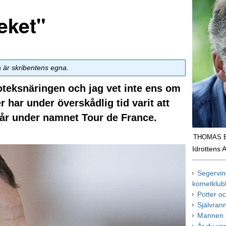
eket"
a är skribentens egna.
oteksnäringen och jag vet inte ens om
ler har under överskådlig tid varit att
går under namnet Tour de France.
THOMAS 
Idrottens 
Segervin
kometklu
Potter oc
Självran
Mannen s