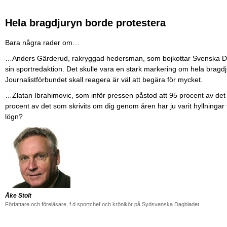
Hela bragdjuryn borde protestera
Bara några rader om…
…Anders Gärderud, rakryggad hedersman, som bojkottar Svenska Dagb
sin sportredaktion. Det skulle vara en stark markering om hela brag
Journalistförbundet skall reagera är väl att begära för mycket.
…Zlatan Ibrahimovic, som inför pressen påstod att 95 procent av det
procent av det som skrivits om dig genom åren har ju varit hyllningar t
lögn?
Åke Stolt
Författare och föreläsare, f d sportchef och krönikör på Sydsvenska Dagbladet.