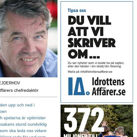
EJDERHOV
Affärers chefredaktör
den upp och ned i
bben
h spelarna är optimister
nsakans stund oundviklig
om ska leda oss vidare