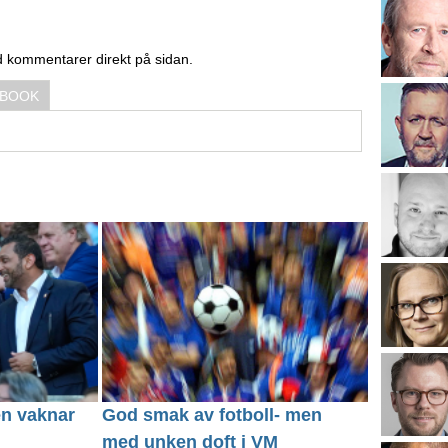
d kommentarer direkt på sidan.
EBOOK
en vaknar
God smak av fotboll- men
med unken doft i VM