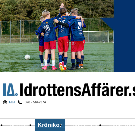
Mail
070 - 5647374
Nyheter
Krönikor
Sport & spel
Nyhetsbr