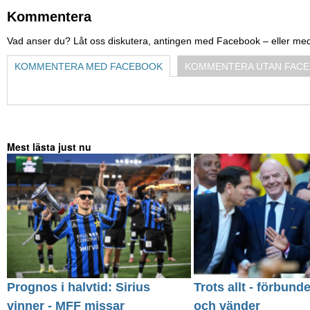
Kommentera
Vad anser du? Låt oss diskutera, antingen med Facebook – eller me
KOMMENTERA MED FACEBOOK
KOMMENTERA UTAN FAC
Mest lästa just nu
Prognos i halvtid: Sirius
Trots allt - förbund
vinner - MFF missar
och vänder