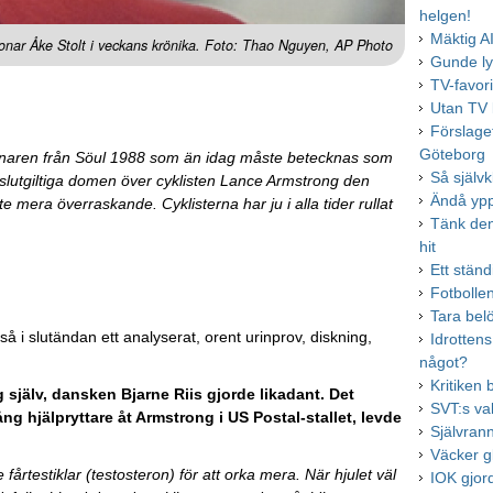
helgen!
Mäktig A
 betonar Åke Stolt i veckans krönika. Foto: Thao Nguyen, AP Photo
Gunde ly
TV-favori
Utan TV k
Förslaget
Göteborg
nnaren från Söul 1988 som än idag måste betecknas som
Så självk
 slutgiltiga domen över cyklisten Lance Armstrong den
Ändå ypp
era överraskande. Cyklisterna har ju i alla tider rullat
Tänk de
hit
Ett ständ
Fotbolle
Tara bel
å i slutändan ett analyserat, orent urinprov, diskning,
Idrotten
något?
Kritiken 
g själv, dansken Bjarne Riis gjorde likadant. Det
SVT:s va
g hjälpryttare åt Armstrong i US Postal-stallet, levde
Självran
Väcker g
årtestiklar (testosteron) för att orka mera. När hjulet väl
IOK gjor