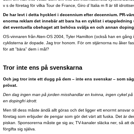
v s de företag för vilka Tour de France, Giro d´Italia m fl är till idr
De har levt i detta hyckleri i decennium efter decennium. PR-v
enorma reklam det innebär att bara ha en cyklist i etappledning
det eventuella obehaget att behöva svälja en och annan dopin
OS-vinnaren från Aten-OS 2004, Tyler Hamilton (också han en gång i U
cyklisterna är dopade. Jag tror honom. För om stjärnorna nu åker fast, 
för att ”bära” dem i mål?
Tror inte ens på svenskarna
Och jag tror inte ett dugg på dem – inte ens svenskar – som säge
prövat.
Den dag ingen man på jorden misshandlar en kvinna, ingen cykel på hel
en dopingfri idrott.
Men till dess måste ändå allt göras och det ligger ett enormt ansvar 
företag som erbjuder de pengar som gör det värt att fuska. Det är d
piskan. Sponsorerna måste ge sig av, TV-kanaler släcka ner, så att d
förgifta sig själva.