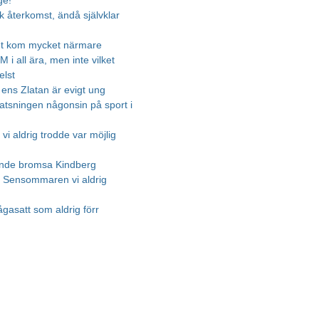
ge!
k återkomst, ändå självklar
et kom mycket närmare
M i all ära, men inte vilket
elst
 ens Zlatan är evigt ung
satsningen någonsin på sport i
vi aldrig trodde var möjlig
unde bromsa Kindberg
 - Sensommaren vi aldrig
ågasatt som aldrig förr