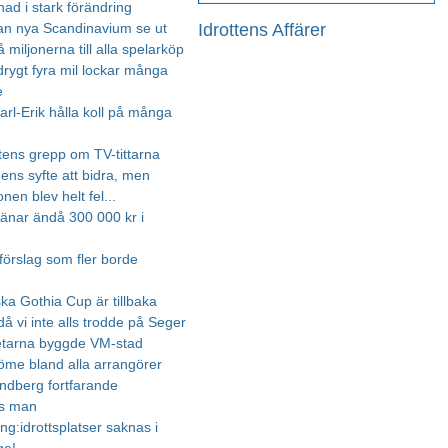
ad i stark förändring
Idrottens Affärer
an nya Scandinavium se ut
 miljonerna till alla spelarköp
drygt fyra mil lockar många
e
arl-Erik hålla koll på många
tens grepp om TV-tittarna
ens syfte att bidra, men
nen blev helt fel...
jänar ändå 300 000 kr i
 förslag som fler borde
ska Gothia Cup är tillbaka
å vi inte alls trodde på Seger
etarna byggde VM-stad
döme bland alla arrangörer
indberg fortfarande
as man
ng:idrottsplatser saknas i