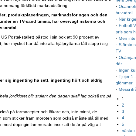
hela Sveri
ottsevenemang förklädd marknadsföring.
Osannoli
huvudroll
ärdet, produktplaceringen, marknadsföringen och den
När krig
 under en TV-sänd timma, har övervägt riskerna och
Fotboll-V
gskandal.
pris som h
S Postal-stallet) påstod i sin bok att 90 procent av
Men inte
hur mycket har då inte alla hjälpryttarna fått stopp i sig
Största 
TV
Osämjan 
där
Ingen k
Tjejer 1
r sig ingenting ha sett, ingenting hört och aldrig
glömmer
Messi ifr
a jordklotet blir stulen; den dagen skall jag också tro på
1
2
3
också på farmacepter och läkare och, inte minst, de
4
en som sticker fram moroten som också måste slå till med
5
e mest dopinginflammerade inser att de är på väg att
nästa ›