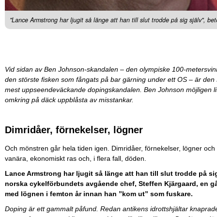
"Lance Armstrong har ljugit så länge att han till slut trodde på sig själv",
Vid sidan av Ben Johnson-skandalen – den olympiske 100-metersvi
den störste fisken som fångats på bar gärning under ett OS – är den
mest uppseendeväckande dopingskandalen. Ben Johnson möjligen lite m
omkring på däck uppblåsta av misstankar.
Dimridåer, förnekelser, lögner
Och mönstren går hela tiden igen. Dimridåer, förnekelser, lögner och s
vanära, ekonomiskt ras och, i flera fall, döden.
Lance Armstrong har ljugit så länge att han till slut trodde på si
norska cykelförbundets avgående chef, Steffen Kjärgaard, en gån
med lögnen i femton år innan han ”kom ut” som fuskare.
Doping är ett gammalt påfund. Redan antikens idrottshjältar knaprade f