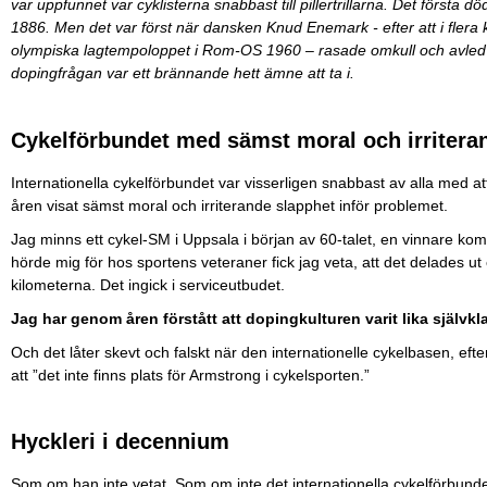
var uppfunnet var cyklisterna snabbast till pillertrillarna. Det första 
1886. Men det var först när dansken Knud Enemark - efter att i flera
olympiska lagtempoloppet i Rom-OS 1960 – rasade omkull och avled
dopingfrågan var ett brännande hett ämne att ta i.
Cykelförbundet med sämst moral och irritera
Internationella cykelförbundet var visserligen snabbast av alla med 
åren visat sämst moral och irriterande slapphet inför problemet.
Jag minns ett cykel-SM i Uppsala i början av 60-talet, en vinnare ko
hörde mig för hos sportens veteraner fick jag veta, att det delades ut 
kilometerna. Det ingick i serviceutbudet.
Jag har genom åren förstått att dopingkulturen varit lika själ
Och det låter skevt och falskt när den internationelle cykelbasen, ef
att ”det inte finns plats för Armstrong i cykelsporten.”
Hyckleri i decennium
Som om han inte vetat. Som om inte det internationella cykelförbunde