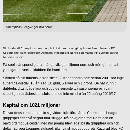
Champions League ger bra betalt
När kvalet till Champions League går in i sin andra omgång är det åter mästarna FC
Köpenhamn som företräder Danmark, Rosenborg Norge och Malmö FF Sverige skriver
Anders Olshov.
På spel står sportslig ära, många viktiga miljoner euro och möjligheten att
ytterligare utveckla klubben för framtiden.
Säkrast på sin inhemska tron sitter FC Köpenhamn som sedan 2001 har tagit
superliga-medalj 16 år i rad: 10 guld, 5 silver och 1 brons. De har vunnit
dubbeln, d.v.s. både liga och cup de senaste två säsongerna och vann
superligans mästerskapsslutspel med inte mindre än 22 poäng 2016/17.
Kapital om 1021 miljoner
De var dessutom nära att ta sig vidare från förra årets Champions League-
gruppspel efter två segrar mot Brugge, två oavgjorda mot Porto och en
oavgjord mot Leicester. Med nio poäng blev laget bästa grupptrea och fick
delta i Europa Leagues slutspel. Efter vinst mot Ludogorets Razgrad blev FC