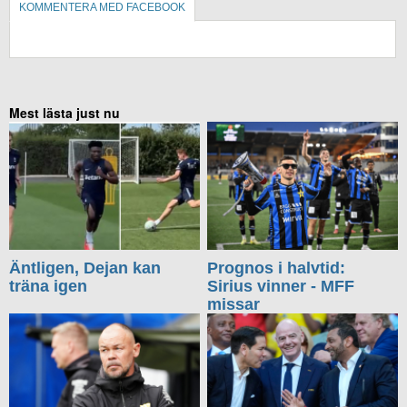
KOMMENTERA MED FACEBOOK
KOMMENTERA UTAN FACEBOOK
Mest lästa just nu
Äntligen, Dejan kan
Prognos i halvtid:
träna igen
Sirius vinner - MFF
missar