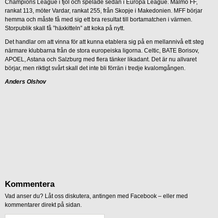
Champions League i fjol och spelade sedan i Europa League. Malmö FF,
rankat 113, möter Vardar, rankat 255, från Skopje i Makedonien. MFF börjar
hemma och måste få med sig ett bra resultat till bortamatchen i värmen.
Storpublik skall få ”häxkitteln” att koka på nytt.
Det handlar om att vinna för att kunna etablera sig på en mellannivå ett steg
närmare klubbarna från de stora europeiska ligorna. Celtic, BATE Borisov,
APOEL, Astana och Salzburg med flera tänker likadant. Det är nu allvaret
börjar, men riktigt svårt skall det inte bli förrän i tredje kvalomgången.
Anders Olshov
Kommentera
Vad anser du? Låt oss diskutera, antingen med Facebook – eller med
kommentarer direkt på sidan.