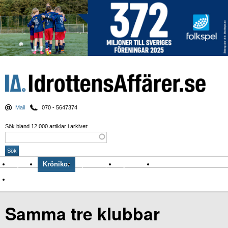
Mail
070 - 5647374
Sök bland 12.000 artiklar i arkivet:
Nyheter
Krönikor
Sport & spel
Nyhetsbrev
Arkiv
Om Idrottens Affärer
Samma tre klubbar