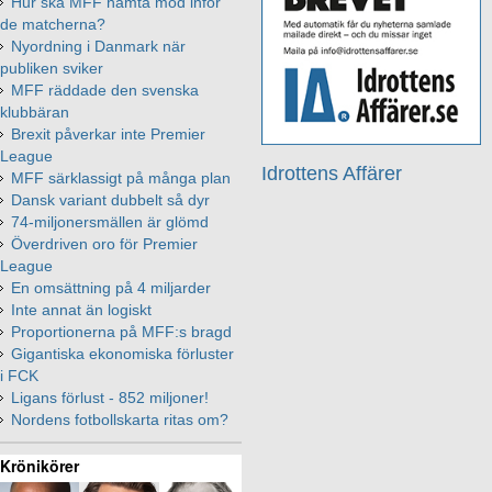
Hur ska MFF hämta mod inför
de matcherna?
Nyordning i Danmark när
publiken sviker
MFF räddade den svenska
klubbäran
Brexit påverkar inte Premier
League
Idrottens Affärer
MFF särklassigt på många plan
Dansk variant dubbelt så dyr
74-miljonersmällen är glömd
Överdriven oro för Premier
League
En omsättning på 4 miljarder
Inte annat än logiskt
Proportionerna på MFF:s bragd
Gigantiska ekonomiska förluster
i FCK
Ligans förlust - 852 miljoner!
Nordens fotbollskarta ritas om?
Krönikörer