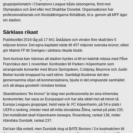
gruppspelsmatch i Champions League båda säsongerna, först mot
Olympiakos och året efter mot Shakhtar Donetsk. Organisationen har
professionaliserats och förutsättningarna förbättrats, bl.a. genom att MFF äger
sin stadion.
Särklass rikast
Publiksnittet 2016 låg på 17 841 åskådare och vinsten före skatt blev 5
miljoner kronor. Det egna kapitalet växte till 457 miljoner svenska kronor, vilket
gör Malmö FF till Sveriges i särklass rikaste klubb.
Som kuriosa kan nämnas att stadion hyrdes ut till en katolsk mässa med Påve
Franciskus den 1 november. Kontrasten till Parken i Köpenhamn som
arrangerade konserter med Bruce Springsteen, Coldplay, Beyonce och Justin
Bieber kunde knappast ha varit större. Samtidigt illustrerar det den
gemensamma viljan att kommersialisera, bjuda in det omgivande samhället
och att skapa goodwill i bredare kretsar.
Skandinaviens ”tre kronor” är idag mer professionella än sina inhemska
konkurrenter, har vana av Europaspel och har alla siktet mot att minst nå
Europa Leagues gruppspel, helst varje år. FC Köpenhamn, på 54:e plats i
UEFA:s ranking, inleder med att möta slovakiska Žilina, rankat på plats 235.
Det motståndet skall Köpenhamn besegra. Rosenborg, rankat 138, möter
irländska Dundalk, rankat 237.
Det kan låta enkelt, men Dundalk slog ut BATE Borisov i 3:e kvalmatchen till