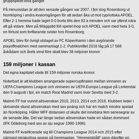
gruppspelet elva gånger.
På minussidan är att den senaste gången var 2007. I fjol slog Rosenborg ut
Norrköping i andra kvalomgången för att sedan åka ut mot cypriotiska APOEL.
Efter 2-1 hemma hade laget 0-0 borta tills den 92:a minuten och var ytterst nära
att gå vidare. Men på tilläggstid föll spelet ihop och APOEL vann med hela 3-0,
en förlust som fortfarande svider hos Rosenborg.
APOEL blev för övrigt utslaget av FC Köpenhamn i den avgörande
playoffmatchen med sammanlagt 1-2. Publiksnittet 2016 låg på 17 588
åskådare och årets vinst före skatt blev 38 miljoner kronor.
159 miljoner i kassan
Det egna kapitalet växte till 159 miljoner norska kronor.
Noterbart är att klubben arrangerade supercupfinalen mellan vinnaren av
UEFA Champions League och vinnaren av UEFA Europa League på Lerkendal
den 9 augusti i fjol, en match Real Madrid vann över Sevilla med 3-2.
Malmö FF har vunnit allsvenskan 2010, 2013, 2014 och 2016. Klubben leder i
skrivande stund allsvenskan med sex poäng och har en match mindre spelad
än Norrköping. Håller MFF distansen ut skulle det innebära fem seriesegrar av
de senaste åtta. Det var länge sedan allsvenskan hade en sådan dominant
(IFK Göteborg med sex av sju segrar 1990-1996).
Malmö FF kvalificerade sig till Champions League 2014 och 2015 efter
närmast mirakulösa segrar på hemmaplan. ”Himmelsblått” vann därefter en