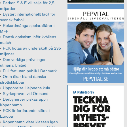
Parken S & E vill sälja för 2,5
miljarder
Dystert internationellt facit för
svensk fotboll
Rekordmånga spelaraffärer i
MFF
Dansk optimism inför kvällens
match
FCK hotas av underskott på 295
miljoner
Den verkliga prövningen:
utmana United
Full fart utan publik i Danmark
Oron ökar bland danska
idrottsklubbar
Uppgörelse i lejonens kula
Styrkeprovet vid Öresund
Derbynerver piskas upp i
Köpenhamn
FCK är fortfarande störst i
Europa
Köpenhamn visar klassen igen