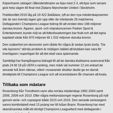
Köpenhamn utslaget i åttondelsfinalen av Ajax med 2-3, ett Ajax som senare
gick hela vägen till final mot Zlatans Manchester United i Stockholm.
Publiksnittet 2016 låg på 19 422 åskådare, lyft av den nya mästerskapsserien
där de sex översta lagen gör upp efter de inledande 26 matcherna.
Deltagandet i Champions League bidrog till att vinsten blev 198 miljoner
danska kronor. Ägaren, sport- och nöjeskoncernen Parken Sport &
Entertainment, kunde nöjt se att fotbollssatsningen bar frukt och att det egna
kapitalet växte från 970 miljoner till 1 032 miljoner danska kronor.
Den osäkerhet om ekonomin som rådde för några år sedan tycks borta. ”De
vita lejonens” största problem är möjligen istället att klubben kan vara för
överlägsen i superligan för att det skall vara spännande.
Samtidigt har framgångarna bidragit till att de danska klubbarna avancerat från
plats 24 till 18 på UEFA:s ranking, men märk väl nummer 12 om enbart de
senaste två åren räknas, vilket i nuvarande struktur skulle ge en dansk
direktplats till Champions League och att vicemästaren får chansen att kvala.
Tillbaka som mästare
Rosenborg från Trondheim vann alla norska mästerskap 1992-2004 samt
2006, 2009 och 2010. Efter några mellansäsonger regerar Rosenborg på nytt
genom serie- och cupsegrar både 2015 och 2016. Den senaste seriesegern
vanns komfortabelt med 15 poäng ner till tvåan Brann. Rosenborg har med
skandinaviska mått ett otroligt Champions Leaguefacit med deltagande i