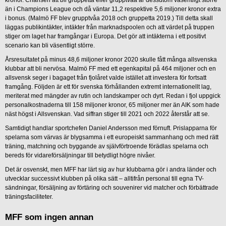
kronor. Chansen att bli gruppetta eller grupptvåa är dessutom väsentligt större
än i Champions League och då väntar 11,2 respektive 5,6 miljoner kronor extra
i bonus. (Malmö FF blev grupptvåa 2018 och gruppetta 2019.) Till detta skall
läggas publikintäkter, intäkter från marknadspoolen och att värdet på truppen
stiger om laget har framgångar i Europa. Det gör att intäkterna i ett positivt
scenario kan bli väsentligt större.
Årsresultatet på minus 48,6 miljoner kronor 2020 skulle fått många allsvenska
klubbar att bli nervösa. Malmö FF med ett egenkapital på 464 miljoner och en
allsvensk seger i bagaget från fjolåret valde istället att investera för fortsatt
framgång. Följden är ett för svenska förhållanden extremt internationellt lag,
meriterat med mängder av rutin och landskamper och dyrt. Redan i fjol uppgick
personalkostnaderna till 158 miljoner kronor, 65 miljoner mer än AIK som hade
näst högst i Allsvenskan. Vad siffran stiger till 2021 och 2022 återstår att se.
Samtidigt handlar sportchefen Daniel Andersson med förnuft. Prislapparna för
spelarna som värvas är blygsamma i ett europeiskt sammanhang och med rätt
träning, matchning och byggande av självförtroende förädlas spelarna och
bereds för vidareförsäljningar till betydligt högre nivåer.
Det är osvenskt, men MFF har lärt sig av hur klubbarna gör i andra länder och
utvecklar successivt klubben på olika sätt – alltifrån personal till egna TV-
sändningar, försäljning av förtäring och souvenirer vid matcher och förbättrade
träningsfaciliteter.
MFF som ingen annan