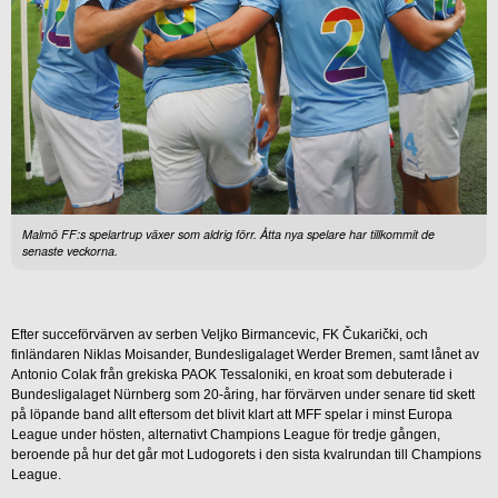
Malmö FF:s spelartrup växer som aldrig förr. Åtta nya spelare har tillkommit de
senaste veckorna.
Efter succeförvärven av serben Veljko Birmancevic, FK Čukarički, och
finländaren Niklas Moisander, Bundesligalaget Werder Bremen, samt lånet av
Antonio Colak från grekiska PAOK Tessaloniki, en kroat som debuterade i
Bundesligalaget Nürnberg som 20-åring, har förvärven under senare tid skett
på löpande band allt eftersom det blivit klart att MFF spelar i minst Europa
League under hösten, alternativt Champions League för tredje gången,
beroende på hur det går mot Ludogorets i den sista kvalrundan till Champions
League.