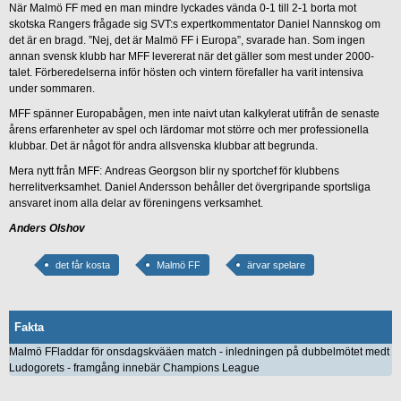
När Malmö FF med en man mindre lyckades vända 0-1 till 2-1 borta mot
skotska Rangers frågade sig SVT:s expertkommentator Daniel Nannskog om
det är en bragd. ”Nej, det är Malmö FF i Europa”, svarade han. Som ingen
annan svensk klubb har MFF levererat när det gäller som mest under 2000-
talet. Förberedelserna inför hösten och vintern förefaller ha varit intensiva
under sommaren.
MFF spänner Europabågen, men inte naivt utan kalkylerat utifrån de senaste
årens erfarenheter av spel och lärdomar mot större och mer professionella
klubbar. Det är något för andra allsvenska klubbar att begrunda.
Mera nytt från MFF: Andreas Georgson blir ny sportchef för klubbens
herrelitverksamhet. Daniel Andersson behåller det övergripande sportsliga
ansvaret inom alla delar av föreningens verksamhet.
Anders Olshov
det får kosta
Malmö FF
ärvar spelare
Fakta
Malmö FFladdar för onsdagskvääen match - inledningen på dubbelmötet medt
Ludogorets - framgång innebär Champions League