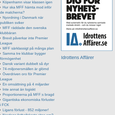
Köpenhamn visar klassen igen
Hur ska MFF hämta mod inför
de matcherna?
Nyordning i Danmark när
publiken sviker
MFF räddade den svenska
klubbäran
Brexit påverkar inte Premier
League
MFF särklassigt på många plan
Samma tre klubbar bygger
Idrottens Affärer
förmögenhet
Dansk variant dubbelt så dyr
74-miljonersmällen är glömd
Överdriven oro för Premier
League
En omsättning på 4 miljarder
Inte annat än logiskt
Proportionerna på MFF:s bragd
Gigantiska ekonomiska förluster
i FCK
Ligans förlust - 852 miljoner!