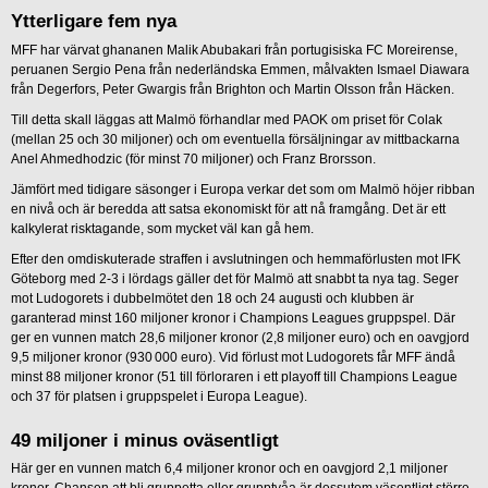
Ytterligare fem nya
MFF har värvat ghananen Malik Abubakari från portugisiska FC Moreirense,
peruanen Sergio Pena från nederländska Emmen, målvakten Ismael Diawara
från Degerfors, Peter Gwargis från Brighton och Martin Olsson från Häcken.
Till detta skall läggas att Malmö förhandlar med PAOK om priset för Colak
(mellan 25 och 30 miljoner) och om eventuella försäljningar av mittbackarna
Anel Ahmedhodzic (för minst 70 miljoner) och Franz Brorsson.
Jämfört med tidigare säsonger i Europa verkar det som om Malmö höjer ribban
en nivå och är beredda att satsa ekonomiskt för att nå framgång. Det är ett
kalkylerat risktagande, som mycket väl kan gå hem.
Efter den omdiskuterade straffen i avslutningen och hemmaförlusten mot IFK
Göteborg med 2-3 i lördags gäller det för Malmö att snabbt ta nya tag. Seger
mot Ludogorets i dubbelmötet den 18 och 24 augusti och klubben är
garanterad minst 160 miljoner kronor i Champions Leagues gruppspel. Där
ger en vunnen match 28,6 miljoner kronor (2,8 miljoner euro) och en oavgjord
9,5 miljoner kronor (930 000 euro). Vid förlust mot Ludogorets får MFF ändå
minst 88 miljoner kronor (51 till förloraren i ett playoff till Champions League
och 37 för platsen i gruppspelet i Europa League).
49 miljoner i minus oväsentligt
Här ger en vunnen match 6,4 miljoner kronor och en oavgjord 2,1 miljoner