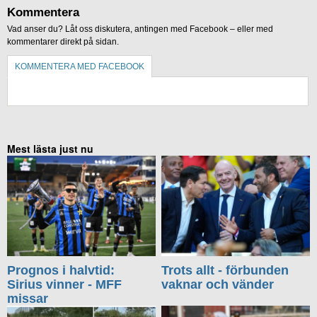
Kommentera
Vad anser du? Låt oss diskutera, antingen med Facebook – eller med
kommentarer direkt på sidan.
KOMMENTERA MED FACEBOOK
KOMMENTERA UTAN FACEBOOK
Mest lästa just nu
Prognos i halvtid:
Trots allt - förbunden
Sirius vinner - MFF
vaknar och vänder
missar