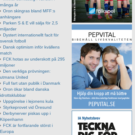
många år
Oron skingras bland MFF:s
anhängare
Parken S & E vill sälja för 2,5
miljarder
Dystert internationellt facit för
svensk fotboll
Dansk optimism inför kvällens
match
FCK hotas av underskott på 295
miljoner
Den verkliga prövningen:
utmana United
Full fart utan publik i Danmark
Oron ökar bland danska
idrottsklubbar
Uppgörelse i lejonens kula
Styrkeprovet vid Öresund
Derbynerver piskas upp i
Köpenhamn
FCK är fortfarande störst i
Europa