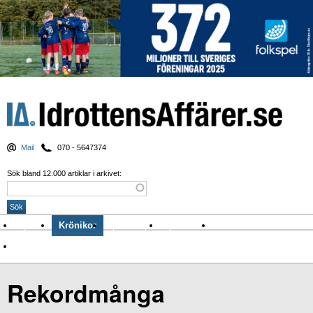
Mail
070 - 5647374
Sök bland 12.000 artiklar i arkivet:
Nyheter
Krönikor
Sport & spel
Nyhetsbrev
Arkiv
Om Idrottens Affärer
Rekordmånga