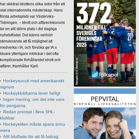
har skildrat idrottens olika sidor från ett
otal internationella mästerskap. Hans
första arbetsplats var Västerviks-
Tidningen. – Idrott och affärer/ekonomi
tar en allt större plats i det dagliga
nyhetsflödet. Det känns oerhört
stimulerande att få möjlighet att
medverka i IA, och försöka ge IA:s
läsare ytterligare inblickar i det ofta
komplicerade förhållandet idrott och
affärer, framhåller Kjell.
Hockeysuccé med amerikanskt
signum
Hockeyklubbarna lever farligt
Ingen mening, om det inte vore
för pengarna
Redan pressat i flera SHL-
klubbar
Hockeyeliten måste spara ännu
mera
AIK bluffade för att få bidrag