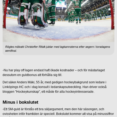
Rögles målvakt Christoffer Rifalk jublar med lagkamraterna efter segern i torsdagens
semifinal.
-Nu har play off lagen endast haft ökade kostnader – och för mästarlaget
dessutom en guldbonus att förhålla sig till.
Det säker Anders Mäki, 55 år, med gedigen hockeybakgrund som ledare i
Linköpings HC och i dag konsult i ledarskapsutveckling. Han driver också
bloggen ”Hockeykunskap”, ett måste för alla hockeyintresserade.
Minus i bokslutet
-Ett SM-guld är förstås ett bra säljargument, men den här säsongen, och
ovissheten inför framtiden är speciell. Bokslutet kommer att visa på minussiffror