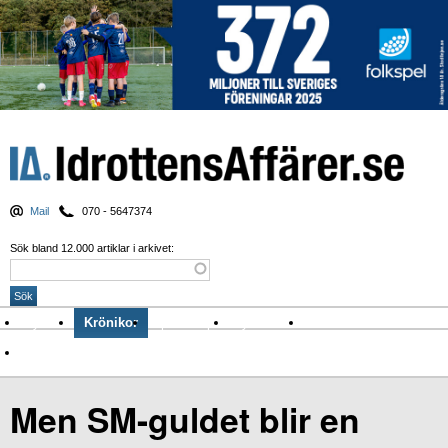
Mail
070 - 5647374
Sök bland 12.000 artiklar i arkivet:
Nyheter
Krönikor
Sport & spel
Nyhetsbrev
Arkiv
Om Idrottens Affärer
Men SM-guldet blir en