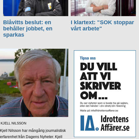
Blåvitts beslut: en
I klartext: "SOK stoppar
behåller jobbet, en
vårt arbete"
sparkas
KJELL NILSSON
Kjell Nilsson har mångårig journalistisk
erfarenhet från Dagens Nyheter. Kjell