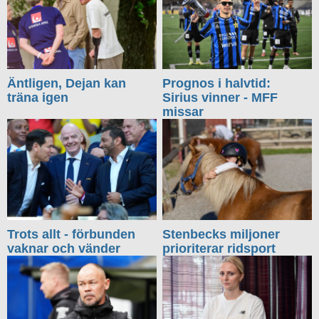
Äntligen, Dejan kan
Prognos i halvtid:
träna igen
Sirius vinner - MFF
missar
Trots allt - förbunden
Stenbecks miljoner
vaknar och vänder
prioriterar ridsport