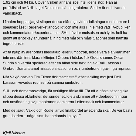
1.92 cm och 94 kg. Utöver fysiken är hans spelintelligens stor. Han är
proffslistad av NHL-laget Detroit som är att gratulera, Seider är en blivande
världsback.
I finalen hoppas jag vi slipper dessa eländiga video-tolkningar med domare i
speakerbåset. Regelverket är otydligt och inte alls i linje med vad TV-publiken
och kommentatorer/experter anser. SHL hävdar motsatsen och tycks helt ha
glömt att ishockey är underhållning med mål och målsituationer som främsta
ingredienser.
Att ta hjälp av arenornas mediakub, eller jumbotron, borde vara självklart men
inte ens där finns klara riktlinjer. I Örebro i höstas fick Oskarshamns Oscar
Sundh sin karriär spolierad efter en blind side tackling av Emil Larsson i
Örebro. Domarteamet missade situationen och jumbotronen gav inga repriser.
När Växjö-backen Tim Erixon fick matchstraff, efter tackling mot just Emil
Larsson, vevades repriser på samma jumbotron.
SHL, och domaransvariga, får verkligen tänka till. För att vi nästa säsong ska
slippa dessa oklarheter, det sprider ett löjets skimmer att videobedömningar
och användning av jumbotronen dominerar i eftersnack och kommentarer.
Med det sagt: Växjö och Rögle, är vid finalbordet av ett enda skäl. De var bäst i
grundserien – något som har betonats i play off.
Kjell Nilsson