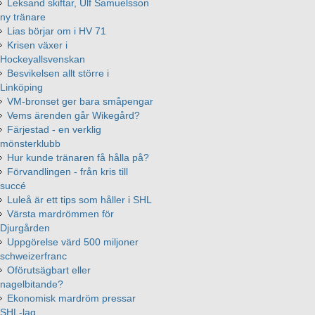
Leksand skiftar, Ulf Samuelsson
ny tränare
Lias börjar om i HV 71
Krisen växer i
Hockeyallsvenskan
Besvikelsen allt större i
Linköping
VM-bronset ger bara småpengar
Vems ärenden går Wikegård?
Färjestad - en verklig
mönsterklubb
Hur kunde tränaren få hålla på?
Förvandlingen - från kris till
succé
Luleå är ett tips som håller i SHL
Värsta mardrömmen för
Djurgården
Uppgörelse värd 500 miljoner
schweizerfranc
Oförutsägbart eller
nagelbitande?
Ekonomisk mardröm pressar
SHL-lag