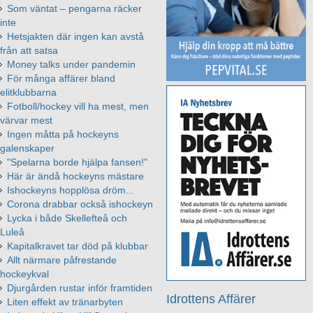
Som väntat – pengarna räcker
inte
Hetsjakten där ingen kan avstå
från att satsa
Money talks under pandemin
För många affärer bland
elitklubbarna
Fotboll/hockey vill ha mest, men
värvar mest
Ingen måtta på hockeyns
galenskaper
"Spelarna borde hjälpa fansen!"
Här är ändå hockeyns mästare
Ishockeyns hopplösa dröm...
Corona drabbar också ishockeyn
Lycka i både Skellefteå och
Luleå
Kapitalkravet tar död på klubbar
Allt närmare påfrestande
hockeykval
Djurgården rustar inför framtiden
Idrottens Affärer
Liten effekt av tränarbyten