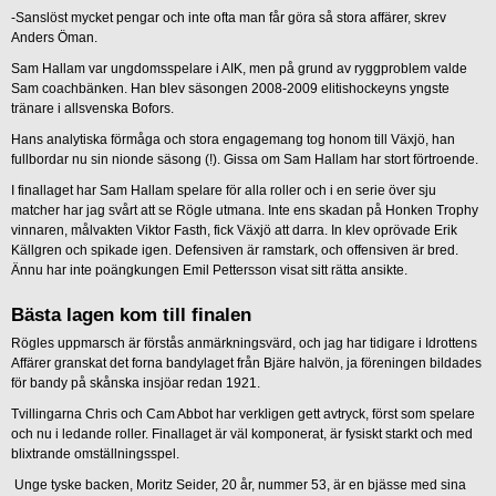
-Sanslöst mycket pengar och inte ofta man får göra så stora affärer, skrev
Anders Öman.
Sam Hallam var ungdomsspelare i AIK, men på grund av ryggproblem valde
Sam coachbänken. Han blev säsongen 2008-2009 elitishockeyns yngste
tränare i allsvenska Bofors.
Hans analytiska förmåga och stora engagemang tog honom till Växjö, han
fullbordar nu sin nionde säsong (!). Gissa om Sam Hallam har stort förtroende.
I finallaget har Sam Hallam spelare för alla roller och i en serie över sju
matcher har jag svårt att se Rögle utmana. Inte ens skadan på Honken Trophy
vinnaren, målvakten Viktor Fasth, fick Växjö att darra. In klev oprövade Erik
Källgren och spikade igen. Defensiven är ramstark, och offensiven är bred.
Ännu har inte poängkungen Emil Pettersson visat sitt rätta ansikte.
Bästa lagen kom till finalen
Rögles uppmarsch är förstås anmärkningsvärd, och jag har tidigare i Idrottens
Affärer granskat det forna bandylaget från Bjäre halvön, ja föreningen bildades
för bandy på skånska insjöar redan 1921.
Tvillingarna Chris och Cam Abbot har verkligen gett avtryck, först som spelare
och nu i ledande roller. Finallaget är väl komponerat, är fysiskt starkt och med
blixtrande omställningsspel.
Unge tyske backen, Moritz Seider, 20 år, nummer 53, är en bjässe med sina