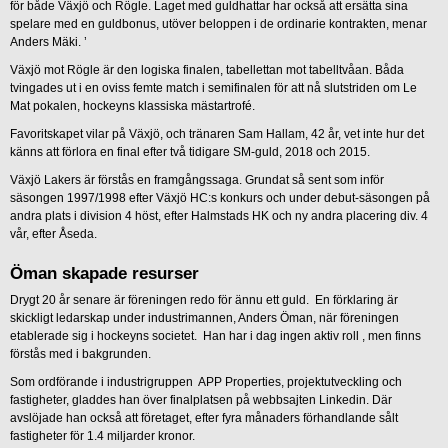
för både Växjö och Rögle. Laget med guldhattar har också att ersätta sina
spelare med en guldbonus, utöver beloppen i de ordinarie kontrakten, menar
Anders Mäki. ’
Växjö mot Rögle är den logiska finalen, tabellettan mot tabelltvåan. Båda
tvingades ut i en oviss femte match i semifinalen för att nå slutstriden om Le
Mat pokalen, hockeyns klassiska mästartrofé.
Favoritskapet vilar på Växjö, och tränaren Sam Hallam, 42 år, vet inte hur det
känns att förlora en final efter två tidigare SM-guld, 2018 och 2015.
Växjö Lakers är förstås en framgångssaga. Grundat så sent som inför
säsongen 1997/1998 efter Växjö HC:s konkurs och under debut-säsongen på
andra plats i division 4 höst, efter Halmstads HK och ny andra placering div. 4
vår, efter Åseda.
Öman skapade resurser
Drygt 20 år senare är föreningen redo för ännu ett guld. En förklaring är
skickligt ledarskap under industrimannen, Anders Öman, när föreningen
etablerade sig i hockeyns societet. Han har i dag ingen aktiv roll , men finns
förstås med i bakgrunden.
Som ordförande i industrigruppen APP Properties, projektutveckling och
fastigheter, gladdes han över finalplatsen på webbsajten Linkedin. Där
avslöjade han också att företaget, efter fyra månaders förhandlande sålt
fastigheter för 1.4 miljarder kronor.