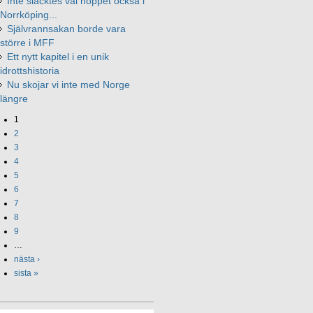
Inte släcktes väl hoppet också i
Norrköping...
Självrannsakan borde vara
större i MFF
Ett nytt kapitel i en unik
idrottshistoria
Nu skojar vi inte med Norge
längre
1
2
3
4
5
6
7
8
9
…
nästa ›
sista »