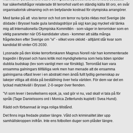
har säkerhetsfrågor relaterade till terrorhot varit en ständig källa till oro, en svår
organisatorisk utmaning och en betydande kostnad för olympiska arrangörer.
Med tanke på att viss terror och hot om terror nu tycks riktas mot Sverige (de
dödade i Bryssel hade gula landslagströjor på sig) kan jag mycket väl tänka
mig att Internationella Olympiska Kommittén - som väger in terrorrisker som en
viktig parameter när OS-kandidater utses - kommer att sätta många
frågetecken efter Sverige om ”vi” - vilket vore oklokt - alltjämt står kvar som
kandidat till vinter-OS 2030.
Lyssnade på den kloke terrorforskaren Magnus Norell när han kommenterade
tragedin i Bryssel och hans kritik mot myndigheterna som hela tiden sprider
dubbla budskap (lev som vanligt men var försiktig). Terrordåd kan vara
ensamma galningars tillfälliga verk men han menade att de ensamma
galningarna oftast lever i en abstrakt men ändå fullt tydlig gemenskap av
lakejer villiga att döda på beställning över hela världen. För dem var det en
lyckad matchkväll i Bryssel. 2-0-seger över fienden.
”Vi som lever i besvikelsens epok, ja, vad gör vi nu, vad skall vi tala på för
språk (Tage Danielssons ord i Monica Zetterlunds kuplett i Svea Hund).
Rädd och förbannad är inga roliga tillstånd.
Det finns inga fredade platser längre. Våld och kriminalitet äter upp
samhällskroppen inifrån. Inte ens fotbollen duger som plåster längre.