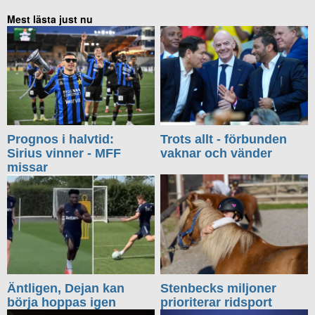
Mest lästa just nu
Prognos i halvtid:
Trots allt - förbunden
Sirius vinner - MFF
vaknar och vänder
missar
Äntligen, Dejan kan
Stenbecks miljoner
börja hoppas igen
prioriterar ridsport