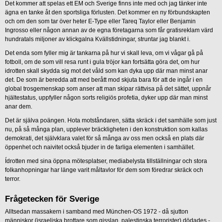
Det kommer att spelas ett EM och Sverige finns inte med och jag tänker inte
ägna en tanke åt den sportsliga förlusten. Det kommer en ny förbundskapten
och om den som tar över heter E-Type eller Tareq Taylor eller Benjamin
Ingrosso eller någon annan av de egna företagarna som får gratisreklam värd
hundratals miljoner av klickgalna Kvällstidningar, struntar jag blankt i.
Det enda som fyller mig är tankarna på hur vi skall leva, om vi vågar gå på
fotboll, om de som vill resa runt i gula tröjor kan fortsätta göra det, om hur
idrotten skall skydda sig mot det våld som kan dyka upp där man minst anar
det. De som är beredda att med berått mod skjuta bara för att de ingår i en
global trosgemenskap som anser att man skipar rättvisa på det sättet, uppnår
hjältestatus, uppfyller någon sorts religiös profetia, dyker upp där man minst
anar dem.
Det är själva poängen. Hota motståndaren, sätta skräck i det samhälle som just
nu, på så många plan, upplever bräckligheten i den konstruktion som kallas
demokrati, det självklara valet för så många av oss men också en plats där
öppenhet och naivitet också bjuder in de farliga elementen i samhället.
Ídrotten med sina öppna mötesplatser, mediabelysta tillställningar och stora
folkanhopningar har länge varit måltavlor för dem som föredrar skräck och
terror.
Frågetecken för Sverige
Alltsedan massakern i samband med München-OS 1972 - då sjutton
människor (israeliska brottare som gisslan, palestinska terrorister) dödades -