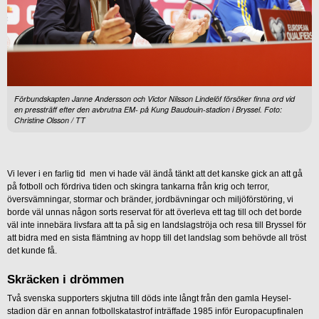
Förbundskapten Janne Andersson och Victor Nilsson Lindelöf försöker finna ord vid
en pressträff efter den avbrutna EM- på Kung Baudouin-stadion i Bryssel. Foto:
Christine Olsson / TT
Vi lever i en farlig tid men vi hade väl ändå tänkt att det kanske gick an att gå
på fotboll och fördriva tiden och skingra tankarna från krig och terror,
översvämningar, stormar och bränder, jordbävningar och miljöförstöring, vi
borde väl unnas någon sorts reservat för att överleva ett tag till och det borde
väl inte innebära livsfara att ta på sig en landslagströja och resa till Bryssel för
att bidra med en sista flämtning av hopp till det landslag som behövde all tröst
det kunde få.
Skräcken i drömmen
Två svenska supporters skjutna till döds inte långt från den gamla Heysel-
stadion där en annan fotbollskatastrof inträffade 1985 inför Europacupfinalen