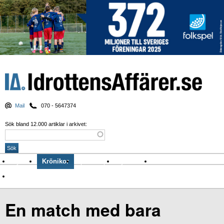
Mail
070 - 5647374
Sök bland 12.000 artiklar i arkivet:
Nyheter
Krönikor
Sport & spel
Nyhetsbrev
Arkiv
Om Idrottens Affärer
En match med bara