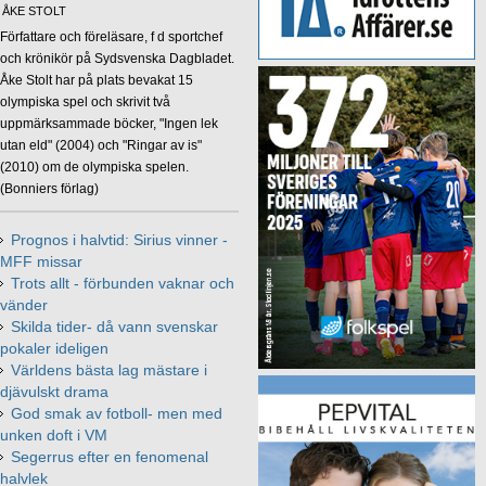
ÅKE STOLT
Författare och föreläsare, f d sportchef
och krönikör på Sydsvenska Dagbladet.
Åke Stolt har på plats bevakat 15
olympiska spel och skrivit två
uppmärksammade böcker, "Ingen lek
utan eld" (2004) och "Ringar av is"
(2010) om de olympiska spelen.
(Bonniers förlag)
Prognos i halvtid: Sirius vinner -
MFF missar
Trots allt - förbunden vaknar och
vänder
Skilda tider- då vann svenskar
pokaler ideligen
Världens bästa lag mästare i
djävulskt drama
God smak av fotboll- men med
unken doft i VM
Segerrus efter en fenomenal
halvlek