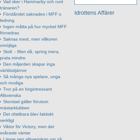
Vad sker i Hammarby och runt
tränaren?
Idrottens Affärer
Förståndet saknades i MFF:s
ledning
Ingen måtta på hur mycket MFF
förnedras
Saknas mest, men villkoren
omöjliga
Stolt: - Men då, spring mera,
prata mindre
Den miljarden skapar inga
världsstjärnor
Så många nya spelare, unga
och modiga
Tror på en högintressant
Allsvenska
Storstad gäller förutom
mästarklubben
Det ofattbara blev faktiskt
verkligt
Viktor för Victory, men det
svåraste väntar
Länge sen allsvenskan var så