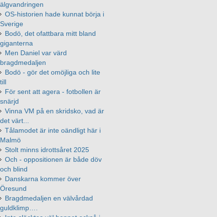
älgvandringen
OS-historien hade kunnat börja i
Sverige
Bodö, det ofattbara mitt bland
giganterna
Men Daniel var värd
bragdmedaljen
Bodö - gör det omöjliga och lite
till
För sent att agera - fotbollen är
snärjd
Vinna VM på en skridsko, vad är
det värt...
Tålamodet är inte oändligt här i
Malmö
Stolt minns idrottsåret 2025
Och - oppositionen är både döv
och blind
Danskarna kommer över
Öresund
Bragdmedaljen en välvårdad
guldklimp….