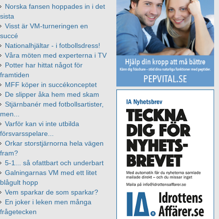
Norska fansen hoppades in i det
sista
Visst är VM-turneringen en
succé
Nationalhjältar - i fotbollsdress!
Våra möten med experterna i TV
Potter har hittat något för
framtiden
MFF köper in succékonceptet
De slipper åka hem med skam
Stjärnbanér med fotbollsartister,
men...
Varför kan vi inte utbilda
försvarsspelare...
Orkar storstjärnorna hela vägen
fram?
5-1... så ofattbart och underbart
Galningarnas VM med ett litet
blågult hopp
Vem sparkar de som sparkar?
En joker i leken men många
frågetecken