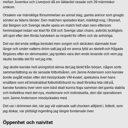
mellan Juventus och Liverpool då en läktardel rasade och 39 människor
omkom.
Orsaken var mänskliga försummelser av annat slag, gamla arenor som gnagts
sönder av tidens tänder. Den matchen spelades klart, märkligt nog, i Bryssel,
där Belgien och Sverige skulle spela en match helt utan nerv eftersom
hemmalaget redan var klart för EM och Sverige utan chans, avbröts lyckligtvis
allt spel efter den första halvleken av respekt för offren och de anhöriga.
Det var det enda vettiga beslutet men sorgen och skräcken stannade kvar
länge och under nattens dröm satt jag på en arena fylld av skelett och frågade
förgäves efter en skrivmaskin, jag tycktes vara den ende levande och vem jag
skulle berätta det för vet jag inte.
Jag skulle kanske helt aningslöst skriva det jag tänkt från början, någon sorts
sammanfattning av de senaste fotbollsåren, om Janne Andersson som kanske
borde avgått redan efter det misslyckade VM-kvalet, spekulera över hans
ersättare som ett krisdrabbat fotbollsförbund nu skall försöka leta rätt på,
kanske fundera över vem som bäst skall kunna foga samman det gamla stabila
och kollektiva med det nya, modernare och individuella, den där operationen
som Janne Andersson misslyckades med.
Det var i drömmen det, när jag väl vaknade satt chocken alltjämt i, fotboll, som
jag älskar, var plötsligt ingenting jag längre funderade över.
Öppenhet och naivitet