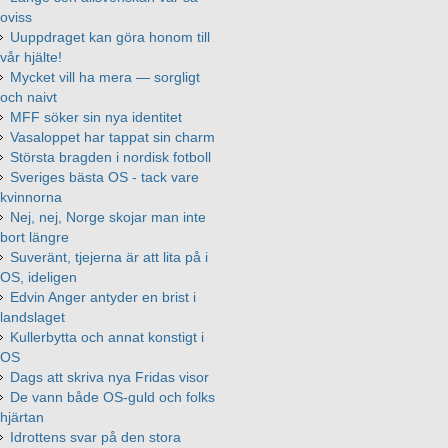
oviss
Uuppdraget kan göra honom till
vår hjälte!
Mycket vill ha mera — sorgligt
och naivt
MFF söker sin nya identitet
Vasaloppet har tappat sin charm
Största bragden i nordisk fotboll
Sveriges bästa OS - tack vare
kvinnorna
Nej, nej, Norge skojar man inte
bort längre
Suveränt, tjejerna är att lita på i
OS, ideligen
Edvin Anger antyder en brist i
landslaget
Kullerbytta och annat konstigt i
OS
Dags att skriva nya Fridas visor
De vann både OS-guld och folks
hjärtan
Idrottens svar på den stora