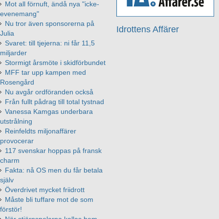
Mot all förnuft, ändå nya "icke-
evenemang"
Nu tror även sponsorerna på
Idrottens Affärer
Julia
Svaret: till tjejerna: ni får 11,5
miljarder
Stormigt årsmöte i skidförbundet
MFF tar upp kampen med
Rosengård
Nu avgår ordföranden också
Från fullt pådrag till total tystnad
Vanessa Kamgas underbara
utstrålning
Reinfeldts miljonaffärer
provocerar
117 svenskar hoppas på fransk
charm
Fakta: nå OS men du får betala
själv
Överdrivet mycket friidrott
Måste bli tuffare mot de som
förstör!