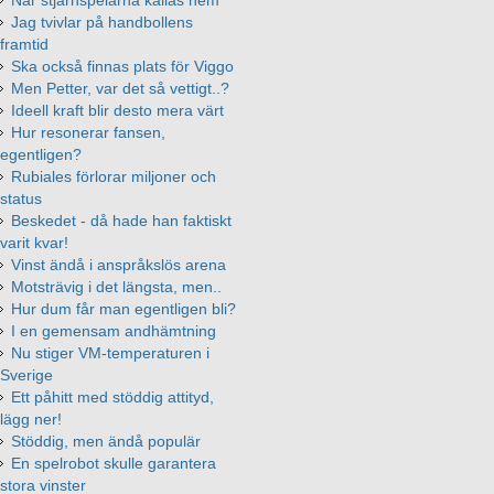
När stjärnspelarna kallas hem
Jag tvivlar på handbollens
framtid
Ska också finnas plats för Viggo
Men Petter, var det så vettigt..?
Ideell kraft blir desto mera värt
Hur resonerar fansen,
egentligen?
Rubiales förlorar miljoner och
status
Beskedet - då hade han faktiskt
varit kvar!
Vinst ändå i anspråkslös arena
Motsträvig i det längsta, men..
Hur dum får man egentligen bli?
I en gemensam andhämtning
Nu stiger VM-temperaturen i
Sverige
Ett påhitt med stöddig attityd,
lägg ner!
Stöddig, men ändå populär
En spelrobot skulle garantera
stora vinster