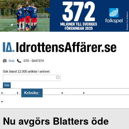
Mail
070 - 5647374
Sök bland 12.000 artiklar i arkivet:
Nyheter
Krönikor
Sport & spel
Nyhetsbrev
Arkiv
Om Idrottens Affärer
Nu avgörs Blatters öde