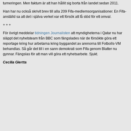
turneringen. Men faktum är att han hållit sig borta från landet sedan 2011.
Han har nu också skrivit brev till alla 209 Fifa-medlemsorganisationer. En Fifa-
anställd sa att det i själva verket var ett försök att få stöd för ett omval.
+ + +
För övrigt meddelar
tidningen Journalisten
att myndigheterna i Qatar nu har
släppt det nyhetsteam från BBC som fängslades när de försökte göra ett
reportage kring hur arbetarna kring byggandet av arenorna till Fotbolls-VM
behandlas. Så går det till i en sann demokrati som Fifa genom Blatter nu
gynnar. Fängslas för att man vill göra ett nyhetsarbete. Sjukt.
Cecilia Giertta