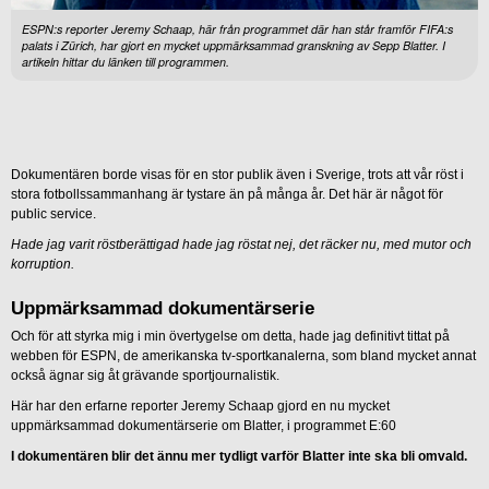
ESPN:s reporter Jeremy Schaap, här från programmet där han står framför FIFA:s
palats i Zürich, har gjort en mycket uppmärksammad granskning av Sepp Blatter. I
artikeln hittar du länken till programmen.
Dokumentären borde visas för en stor publik även i Sverige, trots att vår röst i
stora fotbollssammanhang är tystare än på många år. Det här är något för
public service.
Hade jag varit röstberättigad hade jag röstat nej, det räcker nu, med mutor och
korruption.
Uppmärksammad dokumentärserie
Och för att styrka mig i min övertygelse om detta, hade jag definitivt tittat på
webben för ESPN, de amerikanska tv-sportkanalerna, som bland mycket annat
också ägnar sig åt grävande sportjournalistik.
Här har den erfarne reporter Jeremy Schaap gjord en nu mycket
uppmärksammad dokumentärserie om Blatter, i programmet E:60
I dokumentären blir det ännu mer tydligt varför Blatter inte ska bli omvald.