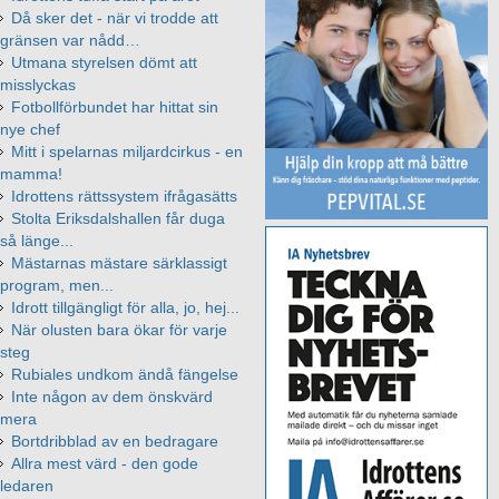
Då sker det - när vi trodde att
gränsen var nådd…
Utmana styrelsen dömt att
misslyckas
Fotbollförbundet har hittat sin
nye chef
Mitt i spelarnas miljardcirkus - en
mamma!
Idrottens rättssystem ifrågasätts
Stolta Eriksdalshallen får duga
så länge...
Mästarnas mästare särklassigt
program, men...
Idrott tillgängligt för alla, jo, hej...
När olusten bara ökar för varje
steg
Rubiales undkom ändå fängelse
Inte någon av dem önskvärd
mera
Bortdribblad av en bedragare
Allra mest värd - den gode
ledaren