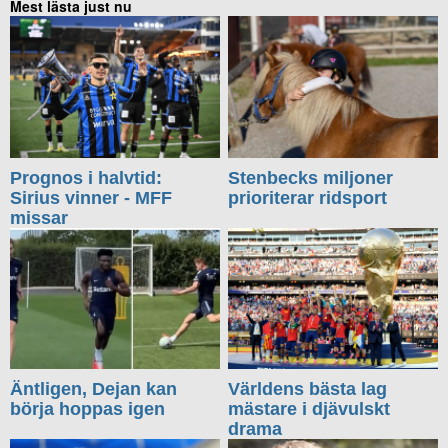
Mest lästa just nu
Prognos i halvtid:
Stenbecks miljoner
Sirius vinner - MFF
prioriterar ridsport
missar
Äntligen, Dejan kan
Världens bästa lag
börja hoppas igen
mästare i djävulskt
drama