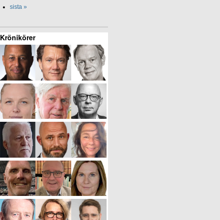
sista »
Krönikörer