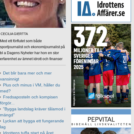
CECILIA GIERTTA
Med ett förflutet som både
sportjournalist och ekonomijournalist på
bl a Dagens Nyheter har hon en stor
erfarenhet av ämnet idrott och finanser
Det blir bara mer och mer
vansinnigt
Plus och minus i VM, håller du
med?
Fredsaposteln och kompisen
förgör...
"Bygga landslag kräver tålamod i
mängd"
Lyckan att bygga ett fungerande
lag
Idrottens tuffa start på året