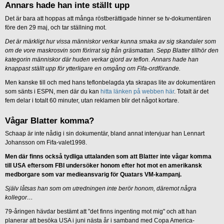
Annars hade han inte ställt upp
Det är bara att hoppas att många röstberättigade hinner se tv-dokumentären
före den 29 maj, och tar ställning mot.
Det är märkligt hur vissa människor verkar kunna smaka av sig skandaler som
om de vore maskrosvin som förirrat sig från gräsmattan. Sepp Blatter tillhör den
kategorin människor där huden verkar gjord av teflon. Annars hade han
knappast ställt upp för ytterligare en omgång om Fifa-ordförande.
Men kanske till och med hans teflonbelagda yta skrapas lite av dokumentären
som sänts i ESPN, men där du kan
hitta länken på webben här
.
Totalt är det
fem delar i totalt 60 minuter, utan reklamen blir det något kortare.
Vågar Blatter komma?
Schaap är inte nådig i sin dokumentär, bland annat intervjuar han Lennart
Johansson om Fifa-valet1998.
Men där finns också tydliga uttalanden som att Blatter inte vågar komma
till USA eftersom FBI undersöker honom efter hot mot en amerikansk
medborgare som var medieansvarig för Quatars VM-kampanj.
Själv låtsas han som om utredningen inte berör honom, däremot några
kollegor…
79-åringen hävdar bestämt att ”det finns ingenting mot mig" och att han
planerar att besöka USA i juni nästa år i samband med Copa America-