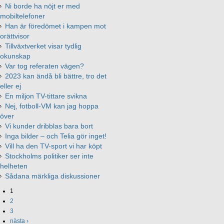
Ni borde ha nöjt er med
mobiltelefoner
Han är föredömet i kampen mot
orättvisor
Tillväxtverket visar tydlig
okunskap
Var tog referaten vägen?
2023 kan ändå bli bättre, tro det
eller ej
En miljon TV-tittare svikna
Nej, fotboll-VM kan jag hoppa
över
Vi kunder dribblas bara bort
Inga bilder – och Telia gör inget!
Vill ha den TV-sport vi har köpt
Stockholms politiker ser inte
helheten
Sådana märkliga diskussioner
1
2
3
nästa ›