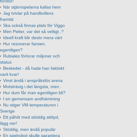
förstör!
När stjärnspelarna kallas hem
Jag tvivlar på handbollens
framtid
Ska också finnas plats för Viggo
Men Petter, var det så vettigt..?
Ideell kraft blir desto mera värt
Hur resonerar fansen,
egentligen?
Rubiales förlorar miljoner och
status
Beskedet - då hade han faktiskt
varit kvar!
Vinst ändå i anspråkslös arena
Motsträvig i det längsta, men..
Hur dum får man egentligen bli?
I en gemensam andhämtning
Nu stiger VM-temperaturen i
Sverige
Ett påhitt med stöddig attityd,
lägg ner!
Stöddig, men ändå populär
En spelrobot skulle garantera