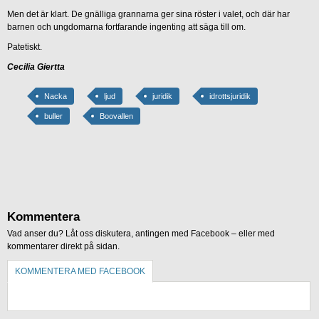
Men det är klart. De gnälliga grannarna ger sina röster i valet, och där har
barnen och ungdomarna fortfarande ingenting att säga till om.
Patetiskt.
Cecilia Giertta
Nacka
ljud
juridik
idrottsjuridik
buller
Boovallen
Kommentera
Vad anser du? Låt oss diskutera, antingen med Facebook – eller med
kommentarer direkt på sidan.
KOMMENTERA MED FACEBOOK
KOMMENTERA UTAN FACEBOOK