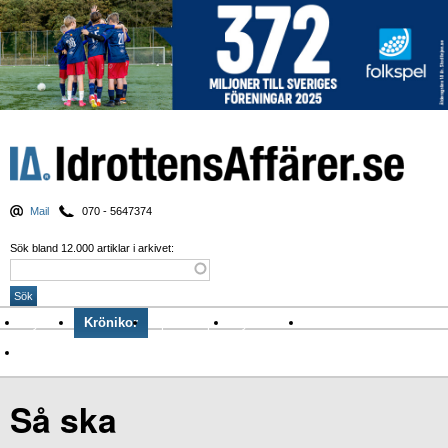
Mail
070 - 5647374
Sök bland 12.000 artiklar i arkivet:
Nyheter
Krönikor
Sport & spel
Nyhetsbrev
Arkiv
Om Idrottens Affärer
Så ska