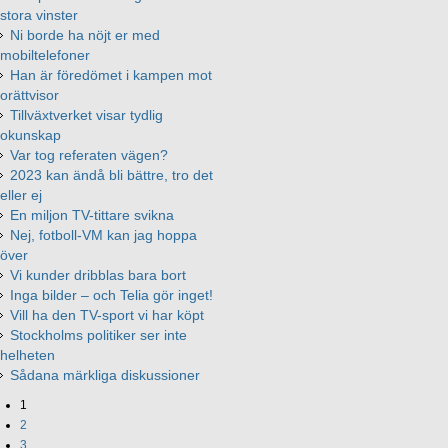
stora vinster
Ni borde ha nöjt er med
mobiltelefoner
Han är föredömet i kampen mot
orättvisor
Tillväxtverket visar tydlig
okunskap
Var tog referaten vägen?
2023 kan ändå bli bättre, tro det
eller ej
En miljon TV-tittare svikna
Nej, fotboll-VM kan jag hoppa
över
Vi kunder dribblas bara bort
Inga bilder – och Telia gör inget!
Vill ha den TV-sport vi har köpt
Stockholms politiker ser inte
helheten
Sådana märkliga diskussioner
1
2
3