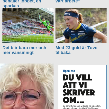
behåller jobbet, en
vårt arbete"
sparkas
Det blir bara mer och
Med 23 guld är Tove
mer vansinnigt
tillbaka