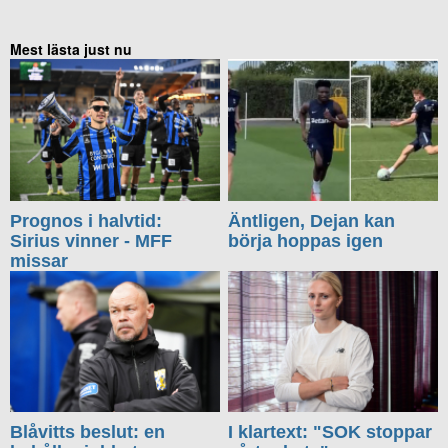
Mest lästa just nu
Prognos i halvtid:
Äntligen, Dejan kan
Sirius vinner - MFF
börja hoppas igen
missar
Blåvitts beslut: en
I klartext: "SOK stoppar