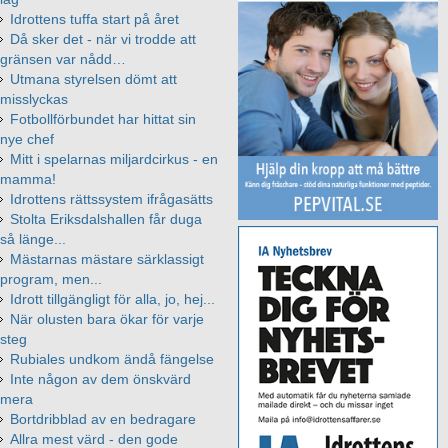
Idrottens tuffa start på året
Då sker det - när vi trodde att
gränsen var nådd…
Utmana styrelsen dömt att
misslyckas
Fotbollförbundet har hittat sin
nye chef
Mitt i spelarnas miljardcirkus - en
mamma!
Idrottens rättssystem ifrågasätts
Stolta Eriksdalshallen får duga
så länge...
Mästarnas mästare särklassigt
program, men...
Idrott tillgängligt för alla, jo, hej...
När olusten bara ökar för varje
steg
Rubiales undkom ändå fängelse
Inte någon av dem önskvärd
mera
Bortdribblad av en bedragare
Allra mest värd - den gode