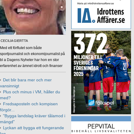
CECILIA GIERTTA
Med ett förflutet som både
sportjournalist och ekonomijournalist på
bl a Dagens Nyheter har hon en stor
erfarenhet av ämnet idrott och finanser
Det blir bara mer och mer
vansinnigt
Plus och minus i VM, håller du
med?
Fredsaposteln och kompisen
förgör...
"Bygga landslag kräver tålamod i
mängd"
Lyckan att bygga ett fungerande
lag