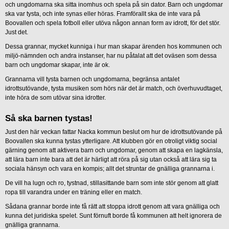
och ungdomarna ska sitta inomhus och spela på sin dator. Barn och ungdomar
ska var tysta, och inte synas eller höras. Framförallt ska de inte vara på
Boovallen och spela fotboll eller utöva någon annan form av idrott, för det stör.
Just det.
Dessa grannar, mycket kunniga i hur man skapar ärenden hos kommunen och
miljö-nämnden och andra instanser, har nu påtalat att det oväsen som dessa
barn och ungdomar skapar, inte är ok.
Grannarna vill tysta barnen och ungdomarna, begränsa antalet
idrottsutövande, tysta musiken som hörs när det är match, och överhuvudtaget,
inte höra de som utövar sina idrotter.
Så ska barnen tystas!
Just den här veckan fattar Nacka kommun beslut om hur de idrottsutövande på
Boovallen ska kunna tystas ytterligare. Att klubben gör en otroligt viktig social
gärning genom att aktivera barn och ungdomar, genom att skapa en lagkänsla,
att lära barn inte bara att det är härligt att röra på sig utan också att lära sig ta
sociala hänsyn och vara en kompis; allt det struntar de gnälliga grannarna i.
De vill ha lugn och ro, tystnad, stillasittande barn som inte stör genom att glatt
ropa till varandra under en träning eller en match.
Sådana grannar borde inte få rätt att stoppa idrott genom att vara gnälliga och
kunna det juridiska spelet. Sunt förnuft borde få kommunen att helt ignorera de
gnälliga grannarna.