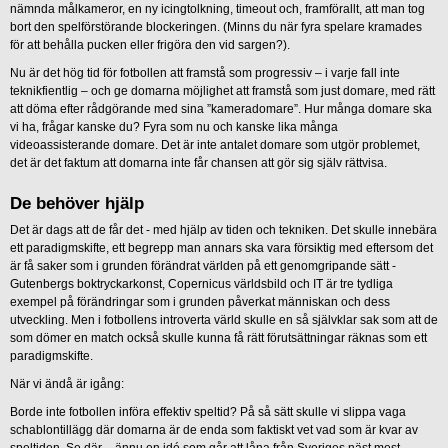
nämnda målkameror, en ny icingtolkning, timeout och, framförallt, att man tog
bort den spelförstörande blockeringen. (Minns du när fyra spelare kramades
för att behålla pucken eller frigöra den vid sargen?).
Nu är det hög tid för fotbollen att framstå som progressiv – i varje fall inte
teknikfientlig – och ge domarna möjlighet att framstå som just domare, med rätt
att döma efter rådgörande med sina ”kameradomare”. Hur många domare ska
vi ha, frågar kanske du? Fyra som nu och kanske lika många
videoassisterande domare. Det är inte antalet domare som utgör problemet,
det är det faktum att domarna inte får chansen att gör sig själv rättvisa.
De behöver hjälp
Det är dags att de får det - med hjälp av tiden och tekniken. Det skulle innebära
ett paradigmskifte, ett begrepp man annars ska vara försiktig med eftersom det
är få saker som i grunden förändrat världen på ett genomgripande sätt -
Gutenbergs boktryckarkonst, Copernicus världsbild och IT är tre tydliga
exempel på förändringar som i grunden påverkat människan och dess
utveckling. Men i fotbollens introverta värld skulle en så självklar sak som att de
som dömer en match också skulle kunna få rätt förutsättningar räknas som ett
paradigmskifte.
När vi ändå är igång:
Borde inte fotbollen införa effektiv speltid? På så sätt skulle vi slippa vaga
schablontillägg där domarna är de enda som faktiskt vet vad som är kvar av
speltiden. Se där – ännu en idé som går att låna från Sveriges näst mest