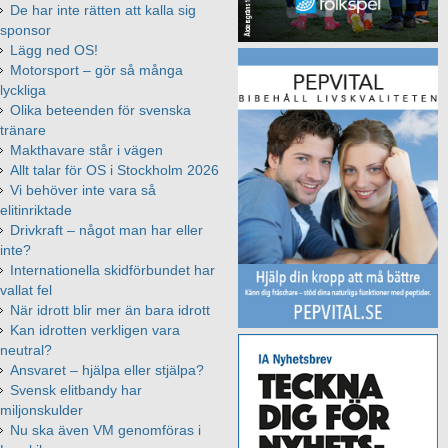
De har inte rätten att kalla sig
sponsor
Lägg ned OS!
Motorsport – gör så många
lyckliga
Olika beteenden för svenska
tränare
Makthavare står i vägen
Allt talar för OS i Stockholm 2026
Vi behöver inte vara så
elitinriktade
Drivkraft – något man har eller
inte?
Internationella skidförbundet har
vallat fel
När idrott blir mer än bara idrott
Kan idrotten verkligen vara
neutral?
Ansvaret – hjälpa eller stjälpa?
Svensk elitbandy har
miljonskulder
Nu ska även VM genomföras i