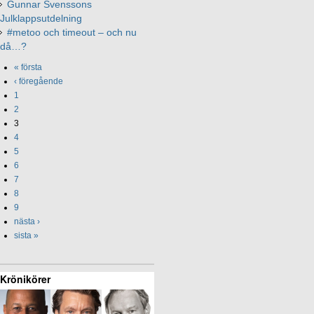
Gunnar Svenssons
Julklappsutdelning
#metoo och timeout – och nu
då…?
« första
‹ föregående
1
2
3
4
5
6
7
8
9
nästa ›
sista »
Krönikörer