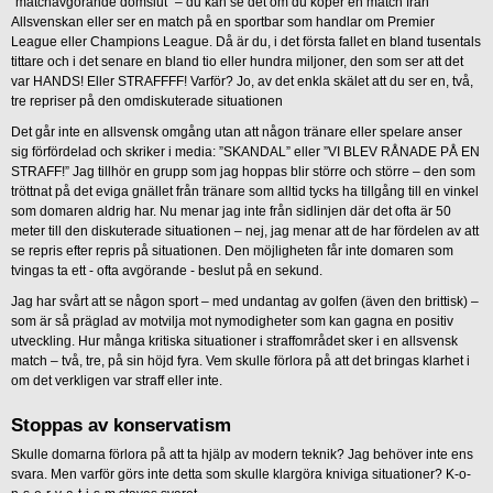
”matchavgörande domslut” – du kan se det om du köper en match från
Allsvenskan eller ser en match på en sportbar som handlar om Premier
League eller Champions League. Då är du, i det första fallet en bland tusentals
tittare och i det senare en bland tio eller hundra miljoner, den som ser att det
var HANDS! Eller STRAFFFF! Varför? Jo, av det enkla skälet att du ser en, två,
tre repriser på den omdiskuterade situationen
Det går inte en allsvensk omgång utan att någon tränare eller spelare anser
sig förfördelad och skriker i media: ”SKANDAL” eller ”VI BLEV RÅNADE PÅ EN
STRAFF!” Jag tillhör en grupp som jag hoppas blir större och större – den som
tröttnat på det eviga gnället från tränare som alltid tycks ha tillgång till en vinkel
som domaren aldrig har. Nu menar jag inte från sidlinjen där det ofta är 50
meter till den diskuterade situationen – nej, jag menar att de har fördelen av att
se repris efter repris på situationen. Den möjligheten får inte domaren som
tvingas ta ett - ofta avgörande - beslut på en sekund.
Jag har svårt att se någon sport – med undantag av golfen (även den brittisk) –
som är så präglad av motvilja mot nymodigheter som kan gagna en positiv
utveckling. Hur många kritiska situationer i straffområdet sker i en allsvensk
match – två, tre, på sin höjd fyra. Vem skulle förlora på att det bringas klarhet i
om det verkligen var straff eller inte.
Stoppas av konservatism
Skulle domarna förlora på att ta hjälp av modern teknik? Jag behöver inte ens
svara. Men varför görs inte detta som skulle klargöra kniviga situationer? K-o-