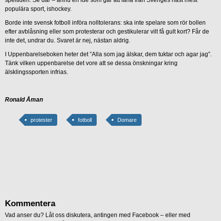
populära sport, ishockey.
Borde inte svensk fotboll införa nolltolerans: ska inte spelare som rör bollen
efter avblåsning eller som protesterar och gestikulerar vilt få gult kort? Får de
inte det, undrar du. Svaret är nej, nästan aldrig.
I Uppenbarelseboken heter det ”Alla som jag älskar, dem tuktar och agar jag”.
Tänk vilken uppenbarelse det vore att se dessa önskningar kring
älsklingssporten infrias.
Ronald Åman
protester
fotboll
Domare
Kommentera
Vad anser du? Låt oss diskutera, antingen med Facebook – eller med