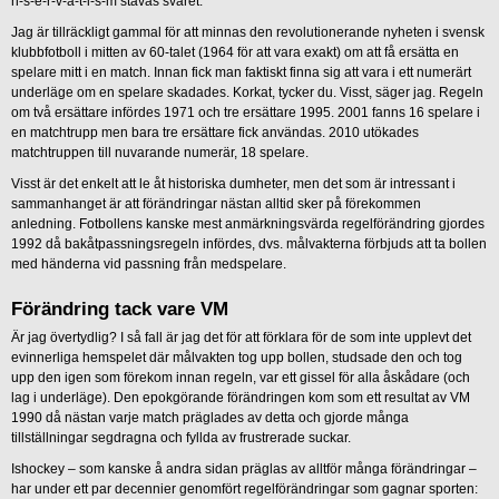
n-s-e-r-v-a-t-i-s-m stavas svaret.
Jag är tillräckligt gammal för att minnas den revolutionerande nyheten i svensk
klubbfotboll i mitten av 60-talet (1964 för att vara exakt) om att få ersätta en
spelare mitt i en match. Innan fick man faktiskt finna sig att vara i ett numerärt
underläge om en spelare skadades. Korkat, tycker du. Visst, säger jag. Regeln
om två ersättare infördes 1971 och tre ersättare 1995. 2001 fanns 16 spelare i
en matchtrupp men bara tre ersättare fick användas. 2010 utökades
matchtruppen till nuvarande numerär, 18 spelare.
Visst är det enkelt att le åt historiska dumheter, men det som är intressant i
sammanhanget är att förändringar nästan alltid sker på förekommen
anledning. Fotbollens kanske mest anmärkningsvärda regelförändring gjordes
1992 då bakåtpassningsregeln infördes, dvs. målvakterna förbjuds att ta bollen
med händerna vid passning från medspelare.
Förändring tack vare VM
Är jag övertydlig? I så fall är jag det för att förklara för de som inte upplevt det
evinnerliga hemspelet där målvakten tog upp bollen, studsade den och tog
upp den igen som förekom innan regeln, var ett gissel för alla åskådare (och
lag i underläge). Den epokgörande förändringen kom som ett resultat av VM
1990 då nästan varje match präglades av detta och gjorde många
tillställningar segdragna och fyllda av frustrerade suckar.
Ishockey – som kanske å andra sidan präglas av alltför många förändringar –
har under ett par decennier genomfört regelförändringar som gagnar sporten: