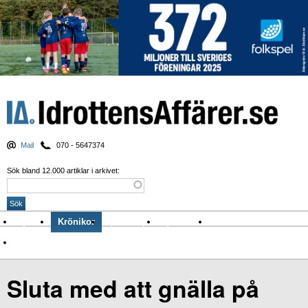
Mail
070 - 5647374
Sök bland 12.000 artiklar i arkivet:
Nyheter
Krönikor
Sport & spel
Nyhetsbrev
Arkiv
Om Idrottens Affärer
Sluta med att gnälla på