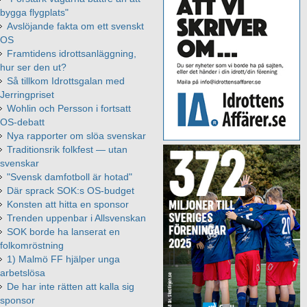
bygga flygplats"
Avslöjande fakta om ett svenskt
OS
Framtidens idrottsanläggning,
hur ser den ut?
Så tillkom Idrottsgalan med
Jerringpriset
Wohlin och Persson i fortsatt
OS-debatt
Nya rapporter om slöa svenskar
Traditionsrik folkfest — utan
svenskar
"Svensk damfotboll är hotad"
Där sprack SOK:s OS-budget
Konsten att hitta en sponsor
Trenden uppenbar i Allsvenskan
SOK borde ha lanserat en
folkomröstning
1) Malmö FF hjälper unga
arbetslösa
De har inte rätten att kalla sig
sponsor