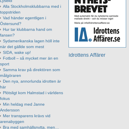
Lysekil
Alla Stockholmsklubbarna med i
toppstriden
Vad händer egentligen i
Östersund?
Hur tar klubbarna hand om
fansen?
Sydamerikanska lagen höll inte
när det gällde som mest
SIDA, wake up!
Idrottens Affärer
Fotboll – så mycket mer än en
sport
Samma krav på direktören som
målgöraren
Den nya, annorlunda idrotten är
här
Plötsligt kom Halmstad i världens
fokus
Min heldag med Janne
Andersson
Mer transparens krävs vid
arenabyggen
Bra med samhällsnytta, men…