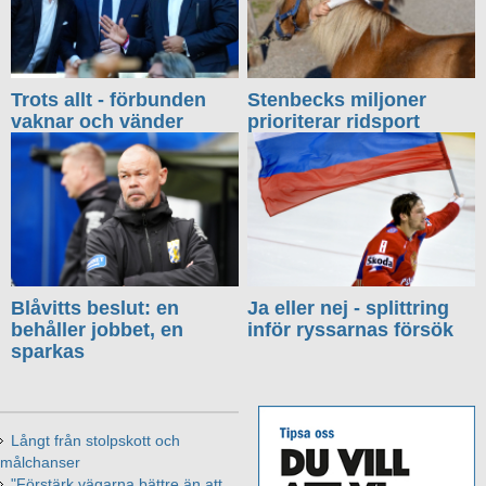
Trots allt - förbunden
Stenbecks miljoner
vaknar och vänder
prioriterar ridsport
Blåvitts beslut: en
Ja eller nej - splittring
behåller jobbet, en
inför ryssarnas försök
sparkas
Långt från stolpskott och
målchanser
"Förstärk vägarna bättre än att