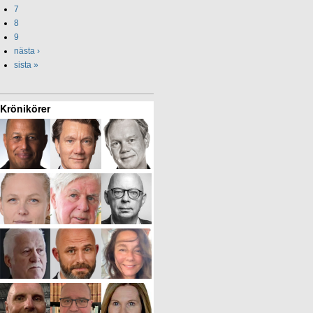
7
8
9
nästa ›
sista »
Krönikörer