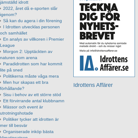
jämställd idrott
2022, året då e-sporten slår
igenom?
Så kan du agera i din förening
I Idrotten utvecklas personen
och samhället
En analys av villkoren i Premier
League
Morgon 2: Upptäckten av
naturen som arena
Paradidrotten som har kommit
lite på sned
Politikerna måste våga mera
Men hur skapas ett bra
Idrottens Affärer
förhållande?
Sisu i behov av ett större stöd
Ett förvirrande antal klubbnamn
Mässor och event är
utrotningshotade
Politiker tycker att idrotten är
mer till besvär
Organiserade inköp bästa
klimatinsatsen