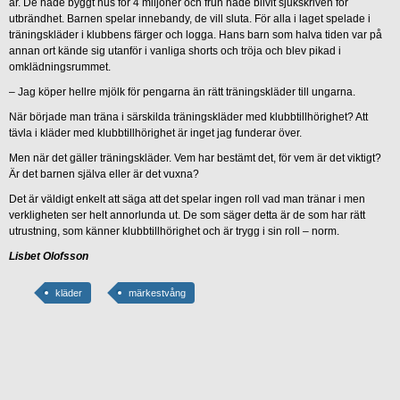
år. De hade byggt hus för 4 miljoner och frun hade blivit sjukskriven för
utbrändhet. Barnen spelar innebandy, de vill sluta. För alla i laget spelade i
träningskläder i klubbens färger och logga. Hans barn som halva tiden var på
annan ort kände sig utanför i vanliga shorts och tröja och blev pikad i
omklädningsrummet.
– Jag köper hellre mjölk för pengarna än rätt träningskläder till ungarna.
När började man träna i särskilda träningskläder med klubbtillhörighet? Att
tävla i kläder med klubbtillhörighet är inget jag funderar över.
Men när det gäller träningskläder. Vem har bestämt det, för vem är det viktigt?
Är det barnen själva eller är det vuxna?
Det är väldigt enkelt att säga att det spelar ingen roll vad man tränar i men
verkligheten ser helt annorlunda ut. De som säger detta är de som har rätt
utrustning, som känner klubbtillhörighet och är trygg i sin roll – norm.
Lisbet Olofsson
kläder
märkestvång