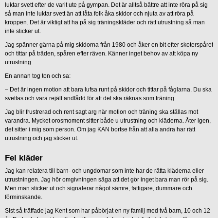
luktar svett efter de varit ute på gympan. Det är alltså bättre att inte röra på sig
så man inte luktar svett än att låta folk åka skidor och njuta av att röra på
kroppen. Det är viktigt att ha på sig träningskläder och rätt utrustning så man
inte sticker ut.
Jag spänner gärna på mig skidorna från 1980 och åker en bit efter skoterspåret
och tittar på träden, spåren efter räven. Känner inget behov av att köpa ny
utrustning.
En annan tog ton och sa:
– Det är ingen motion att bara lufsa runt på skidor och tittar på fåglarna. Du ska
svettas och vara rejält andfådd för att det ska räknas som träning.
Jag blir frustrerad och rent sagt arg när motion och träning ska ställas mot
varandra. Mycket orosmoment sitter både u utrustning och kläderna. Åter igen,
det sitter i mig som person. Om jag KAN bortse från att alla andra har rätt
utrustning och jag sticker ut.
Fel kläder
Jag kan relatera till barn- och ungdomar som inte har de rätta kläderna eller
utrustningen. Jag hör omgivningen säga att det gör inget bara man rör på sig.
Men man sticker ut och signalerar något sämre, fattigare, dummare och
förminskande.
Sist så träffade jag Kent som har påbörjat en ny familj med två barn, 10 och 12