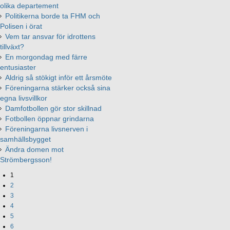
olika departement
Politikerna borde ta FHM och
Polisen i örat
Vem tar ansvar för idrottens
tillväxt?
En morgondag med färre
entusiaster
Aldrig så stökigt inför ett årsmöte
Föreningarna stärker också sina
egna livsvillkor
Damfotbollen gör stor skillnad
Fotbollen öppnar grindarna
Föreningarna livsnerven i
samhällsbygget
Ändra domen mot
Strömbergsson!
1
2
3
4
5
6