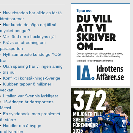
Huvudstaden har alldeles för få
idrottsarenor
Hur kunde de säga nej till så
mycket pengar?
Var rädd om ishockeyns själ
Krävs en utredning om
parasporten
Nytt samarbete kunde ge YOG
här
Utan spaning har vi ingen aning
- tills nu
Konflikt i konståknings-Sverige
Klubben tappar 8 miljoner i
veckan
I Italien var Svennis lyckligast
16-åringen är dartsportens
Messi
En syndabock, men problemet
är större
Handler om å bygge
profilverdien