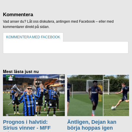
Kommentera
Vad anser du? Låt oss diskutera, antingen med Facebook – eller med
kommentarer direkt på sidan.
KOMMENTERA MED FACEBOOK
KOMMENTERA UTAN FACEBOOK
Mest lästa just nu
Prognos i halvtid:
Äntligen, Dejan kan
Sirius vinner - MFF
börja hoppas igen