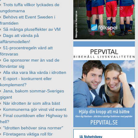
Trots tuffa villkor lyckades de
ungdomarna
Behövs ett Event Sweden i
framtiden
Så många pluseffekter av VM
Dags att vända på
affärsmodellen!
51-procentregeln värd att
försvaras
Ge sponsorer mer än vad de
förväntar sig
Alla ska vara lika värda i idrotten
E-sport - konkurrent eller
komplement?
Jana, bakom sommar-Sveriges
gigant
När idrotten är som allra bäst
Kommunerna gör vinst vid event
Final countdown eller Highway to
hell?
"Idrotten behöver sina normer"
Företagens viktiga roll för