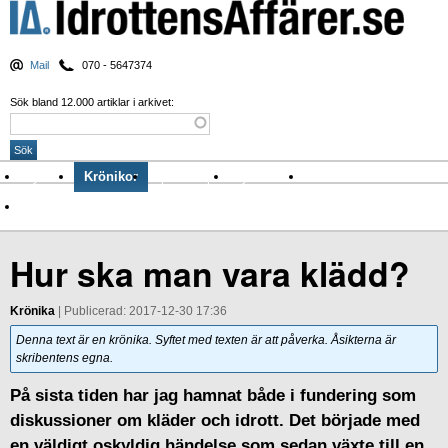
Mail
070 - 5647374
Sök bland 12.000 artiklar i arkivet:
Nyheter
Krönikor
Sport & spel
Nyhetsbrev
Arkiv
Om Idrottens Affärer
Hur ska man vara klädd?
Krönika
| Publicerad: 2017-12-30 17:36
Denna text är en krönika. Syftet med texten är att påverka. Åsikterna är
skribentens egna.
På sista tiden har jag hamnat både i fundering som
diskussioner om kläder och idrott. Det började med
en väldigt oskyldig händelse som sedan växte till en