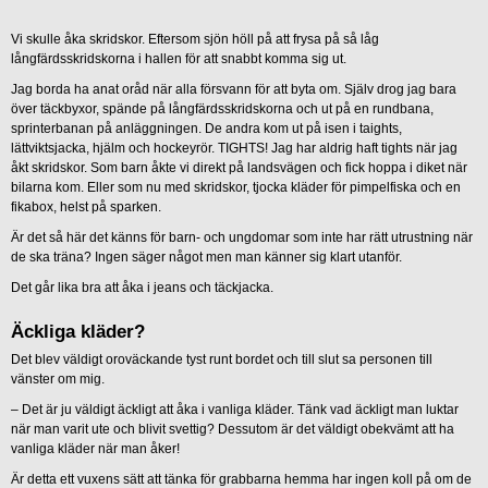
Vi skulle åka skridskor. Eftersom sjön höll på att frysa på så låg
långfärdsskridskorna i hallen för att snabbt komma sig ut.
Jag borda ha anat oråd när alla försvann för att byta om. Själv drog jag bara
över täckbyxor, spände på långfärdsskridskorna och ut på en rundbana,
sprinterbanan på anläggningen. De andra kom ut på isen i taights,
lättviktsjacka, hjälm och hockeyrör. TIGHTS! Jag har aldrig haft tights när jag
åkt skridskor. Som barn åkte vi direkt på landsvägen och fick hoppa i diket när
bilarna kom. Eller som nu med skridskor, tjocka kläder för pimpelfiska och en
fikabox, helst på sparken.
Är det så här det känns för barn- och ungdomar som inte har rätt utrustning när
de ska träna? Ingen säger något men man känner sig klart utanför.
Det går lika bra att åka i jeans och täckjacka.
Äckliga kläder?
Det blev väldigt oroväckande tyst runt bordet och till slut sa personen till
vänster om mig.
– Det är ju väldigt äckligt att åka i vanliga kläder. Tänk vad äckligt man luktar
när man varit ute och blivit svettig? Dessutom är det väldigt obekvämt att ha
vanliga kläder när man åker!
Är detta ett vuxens sätt att tänka för grabbarna hemma har ingen koll på om de