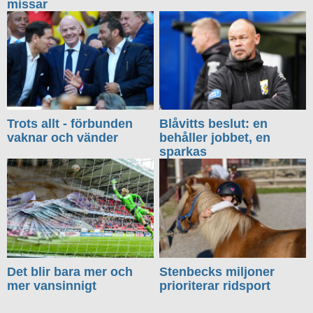
missar
Trots allt - förbunden
Blåvitts beslut: en
vaknar och vänder
behåller jobbet, en
sparkas
Det blir bara mer och
Stenbecks miljoner
mer vansinnigt
prioriterar ridsport