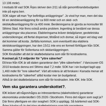
13 106 mnkr).
I motsats till vad SOK Årjes skriver den 2/11 så står genomförandebudgeten
inte på egna ben.
SOK säger att man ”hyr befintliga anläggningar”. Jo visst hyr man, men det ska
till en skridskoanläggning för ca 600 mnkr och en skid- och
skidskytteanläggning för ca 400 mnkr. Beräkningarna är gjorda av konsulter till
Sthlms Stad. Här finns också andra problem. Ingenting är bestämt var dessa
anläggningar ska placeras. Etableringarna kräver detaljplaner, geotekniska
undersökningar, ett flertal dispenser, tillstånd och domar, så ingen vet idag vad
det kommer att kosta. Järfälla kommun, som eventuellt ska etablera
skridskoanläggningen, har den 15/11 inte ens en formell förfrågan från SOK.
Samma gäller för Sollentuna och skidanläggningen.
SOK förutsätter att det är skattebetalarna som står för kostnaderna.
Kostnad på 7,0 miljarder för ”yttre säkerhet”
Ett krav från IOK är att staten garanterar den ”yttre säkerheten”. I Vancouver-OS
2010 kostade denna enl Sthlms stad 7,2 mdkr. SOK har i sin budget tagit upp
1,460 mdkr för ”inre säkerhet”. Värt att notera är att forskare i Kanada menar att
kostnaderna för ”säkerhet” alltid kostar mer än budgeterat.
Alltså är det skattebetalarna som står för kostnaden. Inte IOK. Inte SOK.
Vem ska garantera underskottet?.
IOK kräver att någon/några av intressenterna (stakeholders) garanterar
ekonomiska underskottet i OS 2026 i Stockholm. Finns det någon som sagt ja?
Där finns ytterligare en stor svaghet i SOK:s upplägg. Så tvärtemot vad SOK-
Årjes hävdar så är det idag skattebetalarna som blir garanterna.