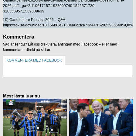
Games/Games-2026-Winter-Olympic-Games/Candidature-Questionnaire-
2026.pdf#_ga=2.110617157.1928009740.1542571720-
320588957.1539809639
10) Candidature Process 2026 – Q&A
https://sok.se/download/18.156f91e2163ea6c2fca73d44/1529239366485/QA
Kommentera
Vad anser du? Låt oss diskutera, antingen med Facebook – eller med
kommentarer direkt på sidan.
KOMMENTERA MED FACEBOOK
KOMMENTERA UTAN FACEBOOK
Mest lästa just nu