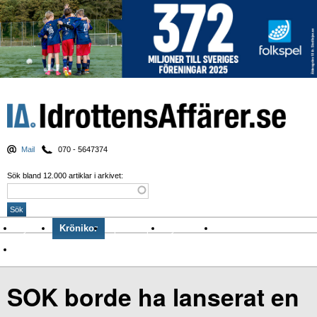
Mail
070 - 5647374
Sök bland 12.000 artiklar i arkivet:
Nyheter
Krönikor
Sport & spel
Nyhetsbrev
Arkiv
Om Idrottens Affärer
SOK borde ha lanserat en