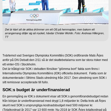
Det är klart att de aktiva drömmer om ett OS på hemmaplan, men bakom ett
arrangemang döljer sig så mycket, hävdar Christer Wohlin. Foto: Andreas Hillergren,
TT
Tvärtemot vad Sveriges Olympiska Kommittés (SOK) ordförande Mats Årjes
anför på DN Debatt den 2/11 så är det skattebetalarna som tar stora risker med
ett vinter-OS i Stockholm.
Det är tråkigt när SOK i debatten försöker ”glömma bort” fakta som finns i
Internationella Olympiska Kommitténs (IOK) officiella dokument. Fakta som är
dokumenterade i Sthlms Stads utredning från 2017. Den utredning som SOK i
sitt remissvar accepterade till fullo.
SOK:s budget är underfinansierad
En genomgång av IOK:s dokument visar att SOK:s genomförandebudget redan
från början är underfinansierad med drygt 1,8 miljarder kr. Detta trots att Årjes
skurit ned SOK:s ursprungliga kostnadsbudget med 500 miljoner kr.
(Totalkostnad år 2017 var 13 600 mnkr. Nu 2018 är SOK Årjes totalkostnad på