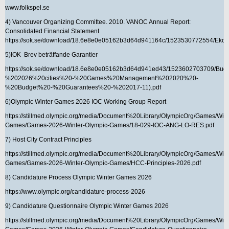
www.folkspel.se
4) Vancouver Organizing Committee. 2010. VANOC Annual Report:
Consolidated Financial Statement
https://sok.se/download/18.6e8e0e05162b3d64d941164c/1523530772554/
5)IOK Brev beträffande Garantier
https://sok.se/download/18.6e8e0e05162b3d64d941ed43/1523602703709
%202026%20cities%20-%20Games%20Management%202020%20-
%20Budget%20-%20Guarantees%20-%202017-11).pdf
6)Olympic Winter Games 2026 IOC Working Group Report
https://stillmed.olympic.org/media/Document%20Library/OlympicOrg/Games/Wint
Games/Games-2026-Winter-Olympic-Games/18-029-IOC-ANG-LO-RES.pdf
7) Host City Contract Principles
https://stillmed.olympic.org/media/Document%20Library/OlympicOrg/Games/Wint
Games/Games-2026-Winter-Olympic-Games/HCC-Principles-2026.pdf
8) Candidature Process Olympic Winter Games 2026
https://www.olympic.org/candidature-process-2026
9) Candidature Questionnaire Olympic Winter Games 2026
https://stillmed.olympic.org/media/Document%20Library/OlympicOrg/Games/Wint