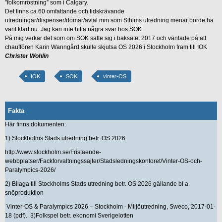
”folkomröstning” som i Calgary.
Det finns ca 60 omfattande och tidskrävande
utredningar/dispenser/domar/avtal mm som Sthlms utredning menar borde ha
varit klart nu. Jag kan inte hitta några svar hos SOK.
På mig verkar det som om SOK satte sig i baksätet 2017 och väntade på att
chauffören Karin Wanngård skulle skjutsa OS 2026 i Stockholm fram till IOK
Christer Wohlin
IOK
SOK
vinter-OS
Fakta
Här finns dokumenten:
1) Stockholms Stads utredning betr. OS 2026
http://www.stockholm.se/Fristaende-
webbplatser/Fackforvaltningssajter/Stadsledningskontoret/Vinter-OS-och-
Paralympics-2026/
2) Bilaga till Stockholms Stads utredning betr. OS 2026 gällande bl a
snöproduktion
Vinter-OS & Paralympics 2026 – Stockholm - Miljöutredning, Sweco, 2017-01-
18 (pdf). 3)Folkspel betr. ekonomi Sverigelotten