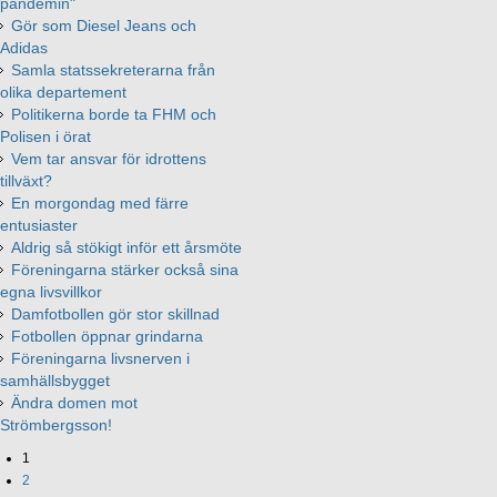
pandemin"
Gör som Diesel Jeans och
Adidas
Samla statssekreterarna från
olika departement
Politikerna borde ta FHM och
Polisen i örat
Vem tar ansvar för idrottens
tillväxt?
En morgondag med färre
entusiaster
Aldrig så stökigt inför ett årsmöte
Föreningarna stärker också sina
egna livsvillkor
Damfotbollen gör stor skillnad
Fotbollen öppnar grindarna
Föreningarna livsnerven i
samhällsbygget
Ändra domen mot
Strömbergsson!
1
2