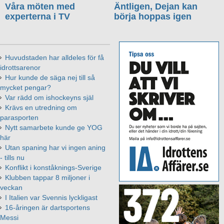
Våra möten med
Äntligen, Dejan kan
experterna i TV
börja hoppas igen
Huvudstaden har alldeles för få
idrottsarenor
Hur kunde de säga nej till så
mycket pengar?
Var rädd om ishockeyns själ
Krävs en utredning om
parasporten
Nytt samarbete kunde ge YOG
här
Utan spaning har vi ingen aning
- tills nu
Konflikt i konståknings-Sverige
Klubben tappar 8 miljoner i
veckan
I Italien var Svennis lyckligast
16-åringen är dartsportens
Messi