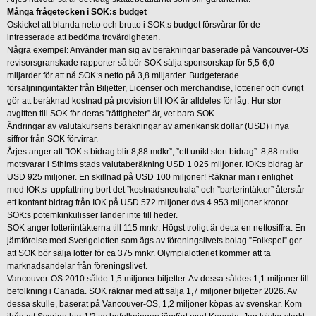
Många frågetecken i SOK:s budget
Oskicket att blanda netto och brutto i SOK:s budget försvårar för de
intresserade att bedöma trovärdigheten.
Några exempel: Använder man sig av beräkningar baserade på Vancouver-OS
revisorsgranskade rapporter så bör SOK sälja sponsorskap för 5,5-6,0
miljarder för att nå SOK:s netto på 3,8 miljarder. Budgeterade
försäljning/intäkter från Biljetter, Licenser och merchandise, lotterier och övrigt
gör att beräknad kostnad på provision till IOK är alldeles för låg. Hur stor
avgiften till SOK för deras ”rättigheter” är, vet bara SOK.
Ändringar av valutakursens beräkningar av amerikansk dollar (USD) i nya
siffror från SOK förvirrar.
Årjes anger att ”IOK:s bidrag blir 8,88 mdkr”, ”ett unikt stort bidrag”. 8,88 mdkr
motsvarar i Sthlms stads valutaberäkning USD 1 025 miljoner. IOK:s bidrag är
USD 925 miljoner. En skillnad på USD 100 miljoner! Räknar man i enlighet
med IOK:s uppfattning bort det ”kostnadsneutrala” och ”barterintäkter” återstår
ett kontant bidrag från IOK på USD 572 miljoner dvs 4 953 miljoner kronor.
SOK:s potemkinkulisser länder inte till heder.
SOK anger lotteriintäkterna till 115 mnkr. Högst troligt är detta en nettosiffra. En
jämförelse med Sverigelotten som ägs av föreningslivets bolag ”Folkspel” ger
att SOK bör sälja lotter för ca 375 mnkr. Olympialotteriet kommer att ta
marknadsandelar från föreningslivet.
Vancouver-OS 2010 sålde 1,5 miljoner biljetter. Av dessa såldes 1,1 miljoner till
befolkning i Canada. SOK räknar med att sälja 1,7 miljoner biljetter 2026. Av
dessa skulle, baserat på Vancouver-OS, 1,2 miljoner köpas av svenskar. Kom