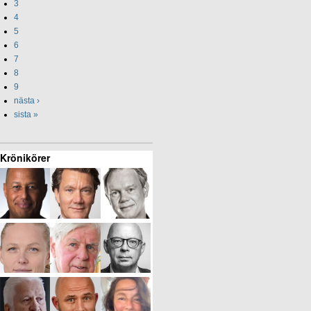
3
4
5
6
7
8
9
nästa ›
sista »
Krönikörer