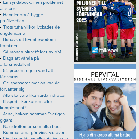
En syndabock, men problemet
är större
Handler om å bygge
profilverdien
Trots tuffa villkor lyckades de
ungdomarna
Behövs ett Event Sweden i
framtiden
Så många pluseffekter av VM
Dags att vända på
affärsmodellen!
51-procentregeln värd att
försvaras
Ge sponsorer mer än vad de
förväntar sig
Alla ska vara lika värda i idrotten
E-sport - konkurrent eller
komplement?
Jana, bakom sommar-Sveriges
gigant
När idrotten är som allra bäst
Kommunerna gör vinst vid event
Final countdown eller Highway to