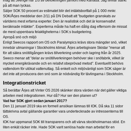
ihåg att Sverige har 1/3 av befolkningen jämfört med Kanada. Jag tvivlar starkt
på att man lyckas.
Säljer SOK 50 procent av estimatet blir det intäktsbortfall på 1 000 mnkr.
SOK/Årjes meddelar den 2/11 på DN Debatt att ”budgeten granskats av
världens mest erfarna experter. Den är realistisk och det är konservativt
beräknade intäkter”. Experterna måste ha haft en dålig dag eftersom de missat
de mest uppenbara felaktigheterna i SOK:s budgetering.
Apropå snö och miljö
Enligt Swecos rapport om OS och Paralympics krävs stora mängder snö, vilket
innebär utmaningar i Stockholms klimat. Årjes arbetsgivare Skistar ”menar att
för att säkra snötillgången krävs tillverkning under och lagring från år 2025.
Sweco menar att ”delar av snötillverkningen behöver ske i snöfabrik, vilket är
mycket energikrävande och en relativt obeprövad metod”. Eventuellt behövs
vattendom för utökat vattenuttag. Så enkelt och miljövänligt som SOK säger är
det inte att producera den snö som är nödvändig för tävlingarna i Stockholm.
Integrationstricket
Så berättar Årjes att Vinter OS 2026 skänker stora värden när det gäller viktiga
arbeten med integrationen. Hur då? Hur ser den planen ut?
Vad har SOK gjort sedan januari 2017?
Den 11 januari 2019 ska en formell ansökan lämnas till IOK. Då ska 11 sidor
tättskrivna avtal gällande garantier vara undertecknade av intressenterna till
OS.
IOK har uppmanat SOK till transparens och att värva stockholmarnas stöd. En
liten enkät räcker inte. Hade SOK varit seriösa hade man arbetat för en