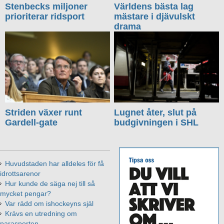
Stenbecks miljoner
Världens bästa lag
prioriterar ridsport
mästare i djävulskt
drama
Striden växer runt
Lugnet åter, slut på
Gardell-gate
budgivningen i SHL
Huvudstaden har alldeles för få
idrottsarenor
Hur kunde de säga nej till så
mycket pengar?
Var rädd om ishockeyns själ
Krävs en utredning om
parasporten