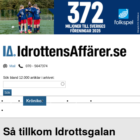
Mail
070 - 5647374
Sök bland 12.000 artiklar i arkivet:
Nyheter
Krönikor
Sport & spel
Nyhetsbrev
Arkiv
Om Idrottens Affärer
Så tillkom Idrottsgalan