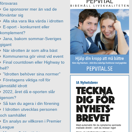
försvaras
Ge sponsorer mer än vad de
förväntar sig
Alla ska vara lika värda i idrotten
E-sport - konkurrent eller
komplement?
Jana, bakom sommar-Sveriges
gigant
När idrotten är som allra bäst
Kommunerna gör vinst vid event
Final countdown eller Highway to
hell?
"Idrotten behöver sina normer"
Företagens viktiga roll för
jämställd idrott
2022, året då e-sporten slår
igenom?
Så kan du agera i din förening
I Idrotten utvecklas personen
och samhället
En analys av villkoren i Premier
League