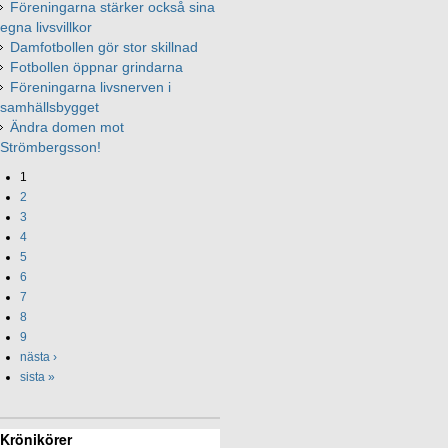
Föreningarna stärker också sina
egna livsvillkor
Damfotbollen gör stor skillnad
Fotbollen öppnar grindarna
Föreningarna livsnerven i
samhällsbygget
Ändra domen mot
Strömbergsson!
1
2
3
4
5
6
7
8
9
nästa ›
sista »
Krönikörer