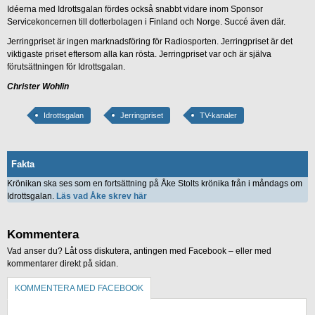
Idéerna med Idrottsgalan fördes också snabbt vidare inom Sponsor
Servicekoncernen till dotterbolagen i Finland och Norge. Succé även där.
Jerringpriset är ingen marknadsföring för Radiosporten. Jerringpriset är det
viktigaste priset eftersom alla kan rösta. Jerringpriset var och är själva
förutsättningen för Idrottsgalan.
Christer Wohlin
Idrottsgalan
Jerringpriset
TV-kanaler
Fakta
Krönikan ska ses som en fortsättning på Åke Stolts krönika från i måndags om
Idrottsgalan.
Läs vad Åke skrev här
Kommentera
Vad anser du? Låt oss diskutera, antingen med Facebook – eller med
kommentarer direkt på sidan.
KOMMENTERA MED FACEBOOK
KOMMENTERA UTAN FACEBOOK