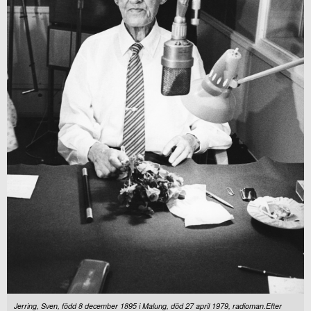
Jerring, Sven, född 8 december 1895 i Malung, död 27 april 1979, radioman.Efter