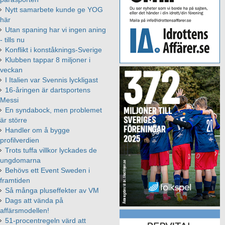
Nytt samarbete kunde ge YOG
här
Utan spaning har vi ingen aning
- tills nu
Konflikt i konståknings-Sverige
Klubben tappar 8 miljoner i
veckan
I Italien var Svennis lyckligast
16-åringen är dartsportens
Messi
En syndabock, men problemet
är större
Handler om å bygge
profilverdien
Trots tuffa villkor lyckades de
ungdomarna
Behövs ett Event Sweden i
framtiden
Så många pluseffekter av VM
Dags att vända på
affärsmodellen!
51-procentregeln värd att