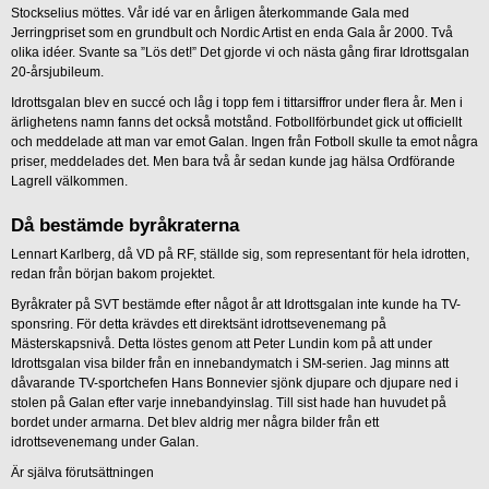
Stockselius möttes. Vår idé var en årligen återkommande Gala med
Jerringpriset som en grundbult och Nordic Artist en enda Gala år 2000. Två
olika idéer. Svante sa ”Lös det!” Det gjorde vi och nästa gång firar Idrottsgalan
20-årsjubileum.
Idrottsgalan blev en succé och låg i topp fem i tittarsiffror under flera år. Men i
ärlighetens namn fanns det också motstånd. Fotbollförbundet gick ut officiellt
och meddelade att man var emot Galan. Ingen från Fotboll skulle ta emot några
priser, meddelades det. Men bara två år sedan kunde jag hälsa Ordförande
Lagrell välkommen.
Då bestämde byråkraterna
Lennart Karlberg, då VD på RF, ställde sig, som representant för hela idrotten,
redan från början bakom projektet.
Byråkrater på SVT bestämde efter något år att Idrottsgalan inte kunde ha TV-
sponsring. För detta krävdes ett direktsänt idrottsevenemang på
Mästerskapsnivå. Detta löstes genom att Peter Lundin kom på att under
Idrottsgalan visa bilder från en innebandymatch i SM-serien. Jag minns att
dåvarande TV-sportchefen Hans Bonnevier sjönk djupare och djupare ned i
stolen på Galan efter varje innebandyinslag. Till sist hade han huvudet på
bordet under armarna. Det blev aldrig mer några bilder från ett
idrottsevenemang under Galan.
Är själva förutsättningen