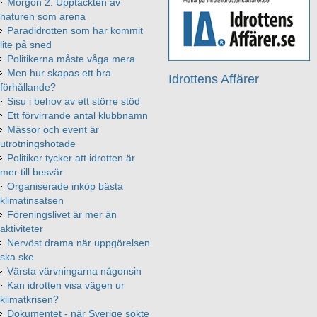
Morgon 2: Upptäckten av
naturen som arena
Paradidrotten som har kommit
lite på sned
Politikerna måste våga mera
Men hur skapas ett bra
Idrottens Affärer
förhållande?
Sisu i behov av ett större stöd
Ett förvirrande antal klubbnamn
Mässor och event är
utrotningshotade
Politiker tycker att idrotten är
mer till besvär
Organiserade inköp bästa
klimatinsatsen
Föreningslivet är mer än
aktiviteter
Nervöst drama när uppgörelsen
ska ske
Värsta värvningarna någonsin
Kan idrotten visa vägen ur
klimatkrisen?
Dokumentet - när Sverige sökte