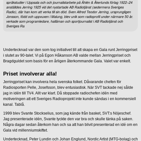
språkstudier i Uppsala och och journalistarbete på Åhlén & Åkerlunds förlag 1922–24
anställdes Jerring 1925 vid det nystartade AB Radiotjänst (sedermera Sveriges
Radio), där han kom att verka till sin död. Sven Alfred Teodor Jerring, ursprungligen
Jonsson, född och uppvuxen i Malung, blev unik som radioprofil under närmare 50 år.
verkade som programledare, hallåman och sportjournalist i AB Radiotjänst och
Sveriges Ra
Undertecknad var den som tog initiativet till att skapa en Gala runt Jerringpriset
i slutet av 90-talet. Vi på Egon Håkanson AB valde mellan Jerringpriset och
Bragdguldet som basis för en årligen återkommande Gala. Valet var enkelt.
Priset involverar alla!
Jerringpriset kan involvera hela svenska folket. Dåvarande chefen för
Radiosporten Pelle, Josefsson, blev entusiastisk. När SVT tackade nej sålde
jag in idén till TV4. Allt var klart. Då stoppade radiochefen idén med
motiveringen att ett Sveriges Radioprojekt inte kunde sändas i en kommersiell
kanal. Tablå.
1999 blev Svante Stockselius, som jag kände från basket, SVT:s Nöjeschef.
Jag presenterade idén, Svante tyckte den var bra och skulle tänka på saken.
Några dagar sedan återkom han och sa att han blivit presenterad en idé om en
Gala vid millenniumskiftet.
Undertecknad, Peter Lundin och Johan Englund, Nordic Artist (MTG-bolag) och