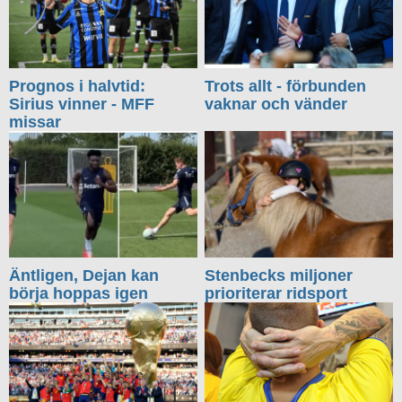
Prognos i halvtid:
Trots allt - förbunden
Sirius vinner - MFF
vaknar och vänder
missar
Äntligen, Dejan kan
Stenbecks miljoner
börja hoppas igen
prioriterar ridsport