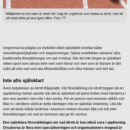
Möjligheterna och valen är desto fler i dag för ungdomar som lockas av idrott, men de
vill också delta på sina egna villkor. Foto: TT
Ungdomarna präglas av mobilitet vilket självfallet innebär både
utvecklingsmöjligheter och begränsningar. Själva mobiliteten utmanar våra
traditionella föreställningar om vad vi tränar. När det inte längre är självklart
vilken sport som utövas eller vem som tränar och vem som är tränare är det
svårt att veta vad som ska tillhandahållas och vilka hänsyn som bör tas.
Inte alls självklart
Även betydelsen av idrott ifrågasätts. Vår föreställning om idrott bygger på en
uppdelning mellan sporter där det är självklart att spela bollen med händerna i
den ena sporten men inte i den andra. För en person som kommer utifrån och
tittar in i idrottens värld är detta nämligen inte en självklar indelning. Lika lite
som att skola måste bedrivas i klassrum mellan klockan åtta och två eller
föreställningen om vad en kommun ska ge för service.
Den självklara föreställningen om vad idrott är kan alltså vara i upplösning.
Orsakerna är flera men specialiseringen och organisationers mognad är