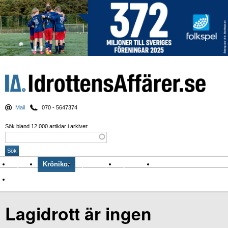
Mail
070 - 5647374
Sök bland 12.000 artiklar i arkivet:
Nyheter
Krönikor
Sport & spel
Nyhetsbrev
Arkiv
Om Idrottens Affärer
Lagidrott är ingen