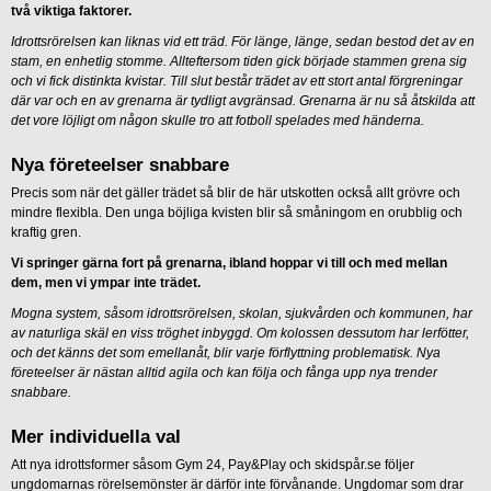
två viktiga faktorer.
Idrottsrörelsen kan liknas vid ett träd. För länge, länge, sedan bestod det av en
stam, en enhetlig stomme. Allteftersom tiden gick började stammen grena sig
och vi fick distinkta kvistar. Till slut består trädet av ett stort antal förgreningar
där var och en av grenarna är tydligt avgränsad. Grenarna är nu så åtskilda att
det vore löjligt om någon skulle tro att fotboll spelades med händerna.
Nya företeelser snabbare
Precis som när det gäller trädet så blir de här utskotten också allt grövre och
mindre flexibla. Den unga böjliga kvisten blir så småningom en orubblig och
kraftig gren.
Vi springer gärna fort på grenarna, ibland hoppar vi till och med mellan
dem, men vi ympar inte trädet.
Mogna system, såsom idrottsrörelsen, skolan, sjukvården och kommunen, har
av naturliga skäl en viss tröghet inbyggd. Om kolossen dessutom har lerfötter,
och det känns det som emellanåt, blir varje förflyttning problematisk. Nya
företeelser är nästan alltid agila och kan följa och fånga upp nya trender
snabbare.
Mer individuella val
Att nya idrottsformer såsom Gym 24, Pay&Play och skidspår.se följer
ungdomarnas rörelsemönster är därför inte förvånande. Ungdomar som drar