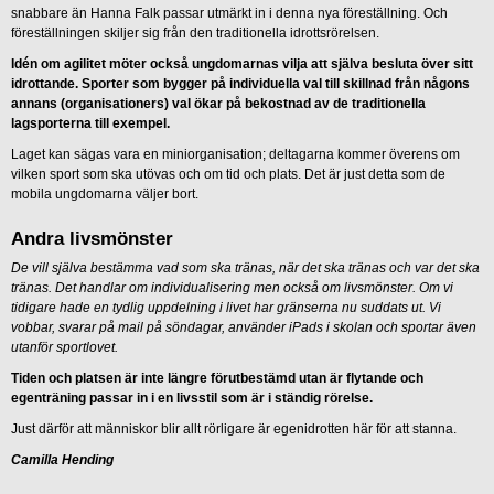
snabbare än Hanna Falk passar utmärkt in i denna nya föreställning. Och
föreställningen skiljer sig från den traditionella idrottsrörelsen.
Idén om agilitet möter också ungdomarnas vilja att själva besluta över sitt
idrottande. Sporter som bygger på individuella val till skillnad från någons
annans (organisationers) val ökar på bekostnad av de traditionella
lagsporterna till exempel.
Laget kan sägas vara en miniorganisation; deltagarna kommer överens om
vilken sport som ska utövas och om tid och plats. Det är just detta som de
mobila ungdomarna väljer bort.
Andra livsmönster
De vill själva bestämma vad som ska tränas, när det ska tränas och var det ska
tränas. Det handlar om individualisering men också om livsmönster. Om vi
tidigare hade en tydlig uppdelning i livet har gränserna nu suddats ut. Vi
vobbar, svarar på mail på söndagar, använder iPads i skolan och sportar även
utanför sportlovet.
Tiden och platsen är inte längre förutbestämd utan är flytande och
egenträning passar in i en livsstil som är i ständig rörelse.
Just därför att människor blir allt rörligare är egenidrotten här för att stanna.
Camilla Hending