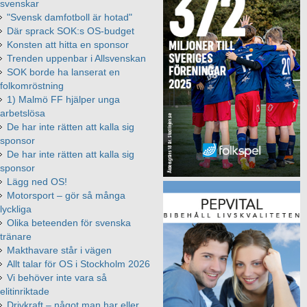
svenskar
"Svensk damfotboll är hotad"
Där sprack SOK:s OS-budget
Konsten att hitta en sponsor
Trenden uppenbar i Allsvenskan
SOK borde ha lanserat en
folkomröstning
1) Malmö FF hjälper unga
arbetslösa
De har inte rätten att kalla sig
sponsor
De har inte rätten att kalla sig
sponsor
Lägg ned OS!
Motorsport – gör så många
lyckliga
Olika beteenden för svenska
tränare
Makthavare står i vägen
Allt talar för OS i Stockholm 2026
Vi behöver inte vara så
elitinriktade
Drivkraft – något man har eller