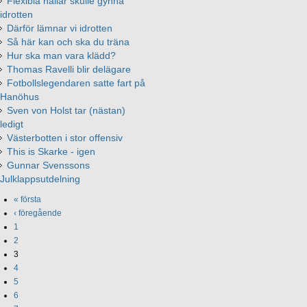
Flexibla hallar skulle gynna
idrotten
Därför lämnar vi idrotten
Så här kan och ska du träna
Hur ska man vara klädd?
Thomas Ravelli blir delägare
Fotbollslegendaren satte fart på
Hanöhus
Sven von Holst tar (nästan)
ledigt
Västerbotten i stor offensiv
This is Skarke - igen
Gunnar Svenssons
Julklappsutdelning
« första
‹ föregående
1
2
3
4
5
6