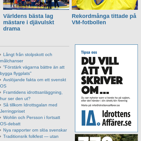
Världens bästa lag
Rekordmånga tittade på
mästare i djävulskt
VM-fotbollen
drama
Långt från stolpskott och
målchanser
"Förstärk vägarna bättre än att
bygga flygplats"
Avslöjande fakta om ett svenskt
OS
Framtidens idrottsanläggning,
hur ser den ut?
Så tillkom Idrottsgalan med
Jerringpriset
Wohlin och Persson i fortsatt
OS-debatt
Nya rapporter om slöa svenskar
Traditionsrik folkfest — utan