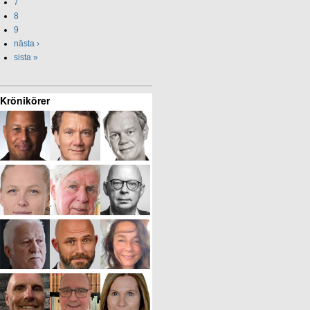
7
8
9
nästa ›
sista »
Krönikörer