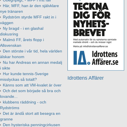
Här, MFF, han är den självklare
nye tränaren
Rydström styrde MFF rakt in i
väggen
Ny bragd - i en glashal
diskusring
Malmö FF, årets flopp i
Allsvenskan
Den störste i vår tid, hela världen
älskar honom
Nu har Andreas en annan medalj
i sikte
Hur kunde tennis-Sverige
Idrottens Affärer
misslyckas så totalt?
Känns som att VM-kvalet är över
Och det som började så bra och
lovande...
klubbens räddning - och
Rydströms
Det är ändå stort att besegra en
granne
Den hysteriska penningcirkusen