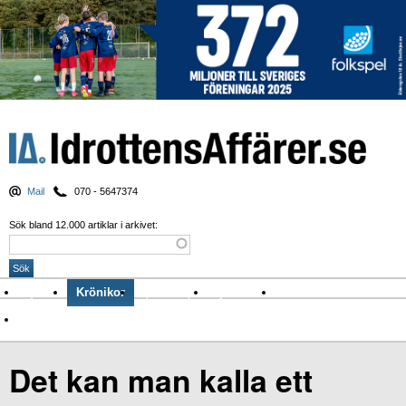
Mail
070 - 5647374
Sök bland 12.000 artiklar i arkivet:
Nyheter
Krönikor
Sport & spel
Nyhetsbrev
Arkiv
Om Idrottens Affärer
Det kan man kalla ett