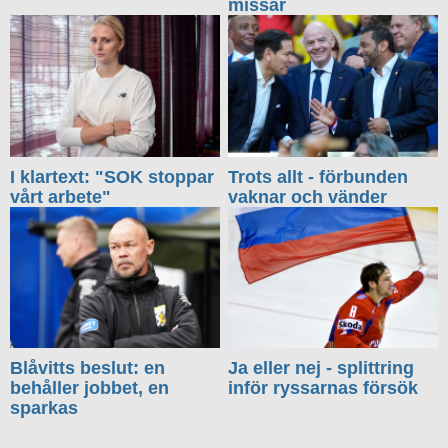
missar
I klartext: "SOK stoppar
Trots allt - förbunden
vårt arbete"
vaknar och vänder
Blåvitts beslut: en
Ja eller nej - splittring
behåller jobbet, en
inför ryssarnas försök
sparkas