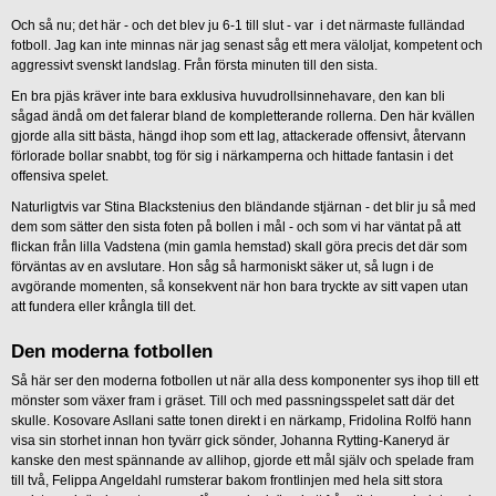
Och så nu; det här - och det blev ju 6-1 till slut - var i det närmaste fulländad
fotboll. Jag kan inte minnas när jag senast såg ett mera väloljat, kompetent och
aggressivt svenskt landslag. Från första minuten till den sista.
En bra pjäs kräver inte bara exklusiva huvudrollsinnehavare, den kan bli
sågad ändå om det falerar bland de kompletterande rollerna. Den här kvällen
gjorde alla sitt bästa, hängd ihop som ett lag, attackerade offensivt, återvann
förlorade bollar snabbt, tog för sig i närkamperna och hittade fantasin i det
offensiva spelet.
Naturligtvis var Stina Blackstenius den bländande stjärnan - det blir ju så med
dem som sätter den sista foten på bollen i mål - och som vi har väntat på att
flickan från lilla Vadstena (min gamla hemstad) skall göra precis det där som
förväntas av en avslutare. Hon såg så harmoniskt säker ut, så lugn i de
avgörande momenten, så konsekvent när hon bara tryckte av sitt vapen utan
att fundera eller krångla till det.
Den moderna fotbollen
Så här ser den moderna fotbollen ut när alla dess komponenter sys ihop till ett
mönster som växer fram i gräset. Till och med passningsspelet satt där det
skulle. Kosovare Asllani satte tonen direkt i en närkamp, Fridolina Rolfö hann
visa sin storhet innan hon tyvärr gick sönder, Johanna Rytting-Kaneryd är
kanske den mest spännande av allihop, gjorde ett mål själv och spelade fram
till två, Felippa Angeldahl rumsterar bakom frontlinjen med hela sitt stora