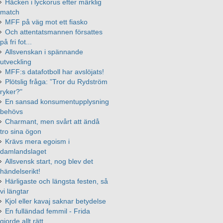
Häcken i lyckorus efter märklig
match
MFF på väg mot ett fiasko
Och attentatsmannen försattes
på fri fot...
Allsvenskan i spännande
utveckling
MFF:s datafotboll har avslöjats!
Plötslig fråga: ”Tror du Rydström
ryker?"
En sansad konsumentupplysning
behövs
Charmant, men svårt att ändå
tro sina ögon
Krävs mera egoism i
damlandslaget
Allsvensk start, nog blev det
händelserikt!
Härligaste och längsta festen, så
vi längtar
Kjol eller kavaj saknar betydelse
En fulländad femmil - Frida
gjorde allt rätt