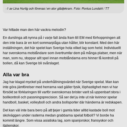
-1 av Lina Hurtig och förenas i en stor glädjekram. Foto: Pontus Lundahl / TT
Var hittade man den här vackra melodin?
En durslinga att nynna på i varje fall ända fram till EM med förhoppningen att
den inte bara är en kort sommarplåga utan håller, blir konstant. Med den här
inställningen, det här spelet kan Sverige hota vilket lag som helst. Individuellt
har svenskorna motståndare som övertrumfar dem på många platser, men när
man, som nu, stoppar allt spel innan motståndarna ens hinner få kontroll på
bollen, då kan Sverige bli svårslaget.
Alla var bra
Jag har klagat mycket på underhållningsvärdet när Sverige spelat. Man kan
inte göra jämförelser med herrarna vad gäller fysik, löphastighet men vi har
försökt se förklaringen till varför svenskornas brister varit så uppenbart stora i
bollkontroll och passningsprecision. Så ser det ju inte ut när kvinnor spelar
handboll, basket, volleyboll och andra bollsporter där händerna är redskapen.
Det kan väl inte bara bero på att tjejer i gamla tider alltid kastade boll mot
skolväggen under rasterna medan grabbarna spelat fotboll? Vi borde ha
kommit längre. Som vissa asiatiska lag, som spanjorskor, fransyskor och
italienskor.