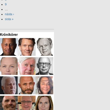
9
…
nästa ›
sista »
Krönikörer