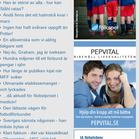
Han är störst av alla - hur kan
Ståhl ratas?
Ändå finns det ett halmstrå kvar i
mars
Ingen har haft svårare uppgift än
Potter!
En allsvenska som vi aldrig
tidigare sett
Nej du, Graham, jag är tveksam
Hundra miljoner till ett förbund är
pengar i sjön
Hur länge är publiken lojal när
MFF sviker
Utmanade etablissemanget -
och lyckades
...då aktuell för Nobelpriset i
medicin!
Den lättaste vägen för
fotbollförbundet
Sveriges sämsta någonsin - han
måste bytas ut
Klart faktum - det var klasskillnad
Obegripligt, - MFF i fritt fall