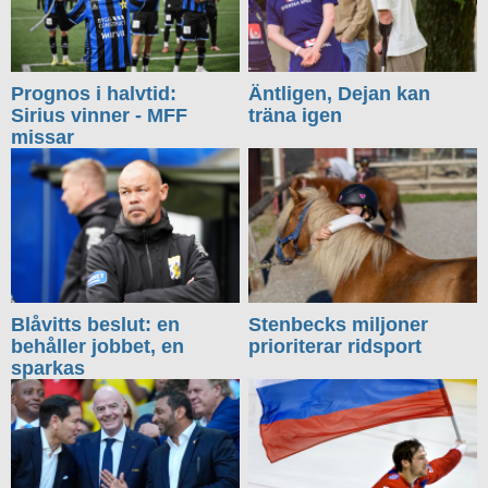
Prognos i halvtid:
Äntligen, Dejan kan
Sirius vinner - MFF
träna igen
missar
Blåvitts beslut: en
Stenbecks miljoner
behåller jobbet, en
prioriterar ridsport
sparkas