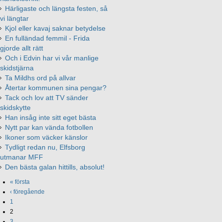
Härligaste och längsta festen, så
vi längtar
Kjol eller kavaj saknar betydelse
En fulländad femmil - Frida
gjorde allt rätt
Och i Edvin har vi vår manlige
skidstjärna
Ta Mildhs ord på allvar
Återtar kommunen sina pengar?
Tack och lov att TV sänder
skidskytte
Han insåg inte sitt eget bästa
Nytt par kan vända fotbollen
Ikoner som väcker känslor
Tydligt redan nu, Elfsborg
utmanar MFF
Den bästa galan hittills, absolut!
« första
‹ föregående
1
2
3