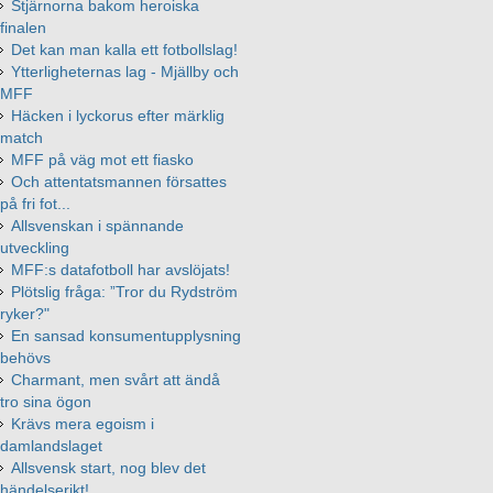
Stjärnorna bakom heroiska
finalen
Det kan man kalla ett fotbollslag!
Ytterligheternas lag - Mjällby och
MFF
Häcken i lyckorus efter märklig
match
MFF på väg mot ett fiasko
Och attentatsmannen försattes
på fri fot...
Allsvenskan i spännande
utveckling
MFF:s datafotboll har avslöjats!
Plötslig fråga: ”Tror du Rydström
ryker?"
En sansad konsumentupplysning
behövs
Charmant, men svårt att ändå
tro sina ögon
Krävs mera egoism i
damlandslaget
Allsvensk start, nog blev det
händelserikt!