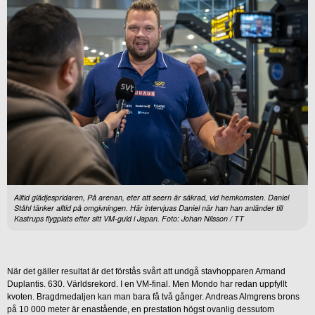
Alltid glädjespridaren, På arenan, eter att seern är säkrad, vid hemkomsten. Daniel
Ståhl tänker alltid på omgivningen. Här intervjuas Daniel när han han anländer till
Kastrups flygplats efter sitt VM-guld i Japan. Foto: Johan Nilsson / TT
När det gäller resultat är det förstås svårt att undgå stavhopparen Armand
Duplantis. 630. Världsrekord. I en VM-final. Men Mondo har redan uppfyllt
kvoten. Bragdmedaljen kan man bara få två gånger. Andreas Almgrens brons
på 10 000 meter är enastående, en prestation högst ovanlig dessutom