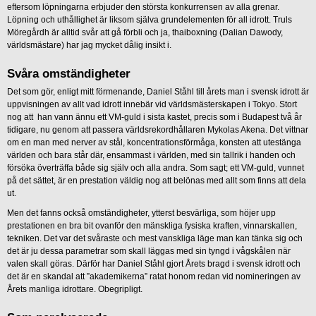
eftersom löpningarna erbjuder den största konkurrensen av alla grenar.
Löpning och uthållighet är liksom själva grundelementen för all idrott. Truls
Möregårdh är alltid svår att gå förbli och ja, thaiboxning (Dalian Dawody,
världsmästare) har jag mycket dålig insikt i.
Svåra omständigheter
Det som gör, enligt mitt förmenande, Daniel Ståhl till årets man i svensk idrott är
uppvisningen av allt vad idrott innebär vid världsmästerskapen i Tokyo. Stort
nog att han vann ännu ett VM-guld i sista kastet, precis som i Budapest två år
tidigare, nu genom att passera världsrekordhållaren Mykolas Akena. Det vittnar
om en man med nerver av stål, koncentrationsförmåga, konsten att utestänga
världen och bara står där, ensammast i världen, med sin tallrik i handen och
försöka överträffa både sig själv och alla andra. Som sagt; ett VM-guld, vunnet
på det sättet, är en prestation väldig nog att belönas med allt som finns att dela
ut.
Men det fanns också omständigheter, ytterst besvärliga, som höjer upp
prestationen en bra bit ovanför den mänskliga fysiska kraften, vinnarskallen,
tekniken. Det var det svåraste och mest vanskliga läge man kan tänka sig och
det är ju dessa parametrar som skall läggas med sin tyngd i vågskålen när
valen skall göras. Därför har Daniel Ståhl gjort Årets bragd i svensk idrott och
det är en skandal att ”akademikerna” ratat honom redan vid nomineringen av
Årets manliga idrottare. Obegripligt.