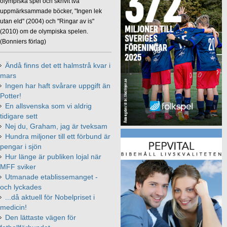
olympiska spel och skrivit två
uppmärksammade böcker, "Ingen lek
utan eld" (2004) och "Ringar av is"
(2010) om de olympiska spelen.
(Bonniers förlag)
Ändå finns det ett halmstrå kvar i
mars
Ingen har haft svårare uppgift än
Potter!
En allsvenska som vi aldrig
tidigare sett
Nej du, Graham, jag är tveksam
Hundra miljoner till ett förbund är
pengar i sjön
Hur länge är publiken lojal när
MFF sviker
Utmanade etablissemanget -
och lyckades
...då aktuell för Nobelpriset i
medicin!
Den lättaste vägen för