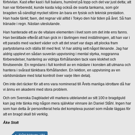
förtvivlan. Kast efter kast i full balans, humöret på topp och det var just detta; att
han var förberedd, kunde kasta iväg också de svarta tankarna, som gör
bragden så oändligt mycket större än bara en fysisk och teknisk prestation.
Han hade tänkt; faen, det regnar väl alltid i Tokyo den här tiden på året. Så han
tränade i regn. Nästan uteslutande.
Han hanterade ett av de vitalare elementen i livet som om det inte ens fanns.
Han berättade efteråt att han gick in i tävlingen med inställningen, att han var i
ett paradis med vackert väder och att det snart var dags att plocka fram
partystolarna och ställa till med fest. Vi har aldrig sett något liknande. Jag har
aldrig upplevt en sådan suverän uppvisning i mental styrka, noggranna
förberedelser, hantering av vidriga förhållanden tack vare klokhet och
förutseende. En regndans i full kontroll av en mästare i konsten att utmana och
hantera i svårast tänkbara förhållanden. En lektion, en uppvisning av en
världsmästare med total kontroll över varje liten detalj.
Om inte det räcker för att ens vara nominerad till Årets manliga idrottare då har
vi ännu en akademi med stora problem.
Och om Svenska Dagbladet vill markera utdelandet av sitt 100:e bragdguld
kan jag inte tänka mig någon mera självklar vinnare än Daniel Ståhl. Ingen har
som han detta år personifierat hela det komplexa pussel som måste läggas för
att en bragd skall bli verklig.
Åke Stolt