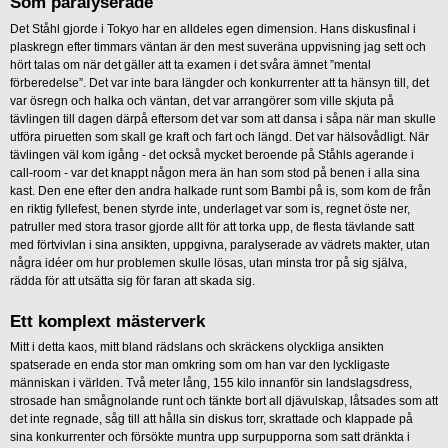
Som paralyserade
Det Ståhl gjorde i Tokyo har en alldeles egen dimension. Hans diskusfinal i
plaskregn efter timmars väntan är den mest suveräna uppvisning jag sett och
hört talas om när det gäller att ta examen i det svåra ämnet ”mental
förberedelse”. Det var inte bara längder och konkurrenter att ta hänsyn till, det
var ösregn och halka och väntan, det var arrangörer som ville skjuta på
tävlingen till dagen därpå eftersom det var som att dansa i såpa när man skulle
utföra piruetten som skall ge kraft och fart och längd. Det var hälsovådligt. När
tävlingen väl kom igång - det också mycket beroende på Ståhls agerande i
call-room - var det knappt någon mera än han som stod på benen i alla sina
kast. Den ene efter den andra halkade runt som Bambi på is, som kom de från
en riktig fyllefest, benen styrde inte, underlaget var som is, regnet öste ner,
patruller med stora trasor gjorde allt för att torka upp, de flesta tävlande satt
med förtvivlan i sina ansikten, uppgivna, paralyserade av vädrets makter, utan
några idéer om hur problemen skulle lösas, utan minsta tror på sig själva,
rädda för att utsätta sig för faran att skada sig.
Ett komplext mästerverk
Mitt i detta kaos, mitt bland rädslans och skräckens olyckliga ansikten
spatserade en enda stor man omkring som om han var den lyckligaste
människan i världen. Två meter lång, 155 kilo innanför sin landslagsdress,
strosade han smågnolande runt och tänkte bort all djävulskap, låtsades som att
det inte regnade, såg till att hålla sin diskus torr, skrattade och klappade på
sina konkurrenter och försökte muntra upp surpupporna som satt dränkta i