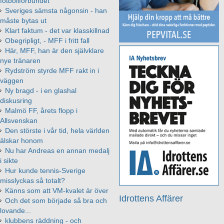
fotbollförbundet
Sveriges sämsta någonsin - han
måste bytas ut
Klart faktum - det var klasskillnad
Obegripligt, - MFF i fritt fall
Här, MFF, han är den självklare
nye tränaren
Rydström styrde MFF rakt in i
väggen
Ny bragd - i en glashal
diskusring
Malmö FF, årets flopp i
Allsvenskan
Den störste i vår tid, hela världen
älskar honom
Nu har Andreas en annan medalj
i sikte
Hur kunde tennis-Sverige
misslyckas så totalt?
Känns som att VM-kvalet är över
Idrottens Affärer
Och det som började så bra och
lovande...
klubbens räddning - och