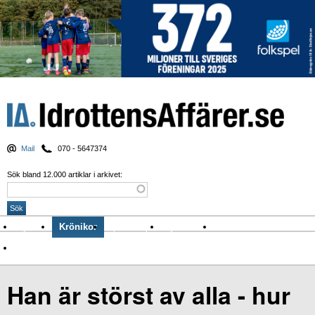
Mail
070 - 5647374
Sök bland 12.000 artiklar i arkivet:
Nyheter
Krönikor
Sport & spel
Nyhetsbrev
Arkiv
Om Idrottens Affärer
Han är störst av alla - hur