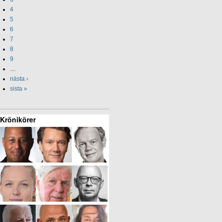
4
5
6
7
8
9
…
nästa ›
sista »
Krönikörer