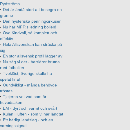
Rydströms
Det är ändå stort att besegra en
granne
Den hysteriska penningcirkusen
Nu har MFF:s ledning bollen!
Ove Kindvall, så komplett och
effektiv
Hela Allsvenskan kan sträcka på
sig
En stor allsvensk profil lägger av
Nu såg vi det - barriärer brutna
runt fotbollen
Tveklöst, Sverige skulle ha
spelat final
Oundvikligt - många behövde
tröstas
Tjejerna vet vad som är
huvudsaken
EM - dyrt och varmt och svårt
Kulan i luften - som vi har längtat
Ett härligt landslag - och en
varningssignal