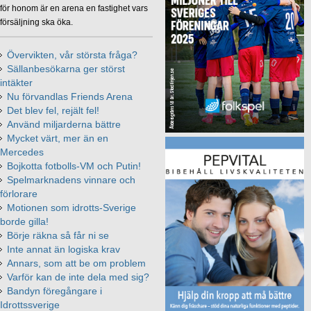
för honom är en arena en fastighet vars
försäljning ska öka.
Övervikten, vår största fråga?
Sällanbesökarna ger störst
intäkter
Nu förvandlas Friends Arena
Det blev fel, rejält fel!
Använd miljarderna bättre
Mycket värt, mer än en
Mercedes
Bojkotta fotbolls-VM och Putin!
Spelmarknadens vinnare och
förlorare
Motionen som idrotts-Sverige
borde gilla!
Börje räkna så får ni se
Inte annat än logiska krav
Annars, som att be om problem
Varför kan de inte dela med sig?
Bandyn föregångare i
Idrottssverige