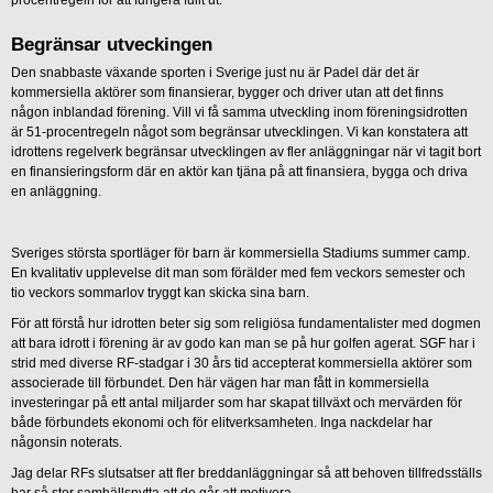
Begränsar utveckingen
Den snabbaste växande sporten i Sverige just nu är Padel där det är
kommersiella aktörer som finansierar, bygger och driver utan att det finns
någon inblandad förening. Vill vi få samma utveckling inom föreningsidrotten
är 51-procentregeln något som begränsar utvecklingen. Vi kan konstatera att
idrottens regelverk begränsar utvecklingen av fler anläggningar när vi tagit bort
en finansieringsform där en aktör kan tjäna på att finansiera, bygga och driva
en anläggning.
Sveriges största sportläger för barn är kommersiella Stadiums summer camp.
En kvalitativ upplevelse dit man som förälder med fem veckors semester och
tio veckors sommarlov tryggt kan skicka sina barn.
För att förstå hur idrotten beter sig som religiösa fundamentalister med dogmen
att bara idrott i förening är av godo kan man se på hur golfen agerat. SGF har i
strid med diverse RF-stadgar i 30 års tid accepterat kommersiella aktörer som
associerade till förbundet. Den här vägen har man fått in kommersiella
investeringar på ett antal miljarder som har skapat tillväxt och mervärden för
både förbundets ekonomi och för elitverksamheten. Inga nackdelar har
någonsin noterats.
Jag delar RFs slutsatser att fler breddanläggningar så att behoven tillfredsställs
har så stor samhällsnytta att de går att motivera.