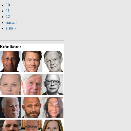
10
11
12
nästa ›
sista »
Krönikörer