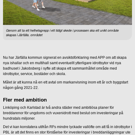
Genom att ta ett helhetsgrepp i ett tidigt skede i processen ska ett unikt område
skapas i Järfälla. området
Nu har Järfälla kommun signerat en avsiktsförklaring med APP om att skapa
nya ishallar och en multihall samt eventuellt ytterligare idrottsytor vid nya
badhuset i Jakobsberg i syfte att skapa ett sammanhållet område med
idrottsytor, service, bostäder och skola.
Målet är att kunna nå en ett avtal om markanvisning inom ett år och byggstart
någon gång 2021-22.
Fler med ambition
Linköping och Karlstad är två andra städer med ambitiösa planer för
breddarenor för ungdoms och vuxenidrott med beslut om investeringar på
hundratals miljoner.
Det vi kan konstatera utifrån RFs mindre lyckade vallöfte om att få in idrottsytor i
PBL är att det finns en stor förståelse för investeringar i breddanläggningar ute