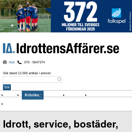
Mail
070 - 5647374
Sök bland 12.000 artiklar i arkivet:
Nyheter
Krönikor
Sport & spel
Nyhetsbrev
Arkiv
Om Idrottens Affärer
Idrott, service, bostäder,