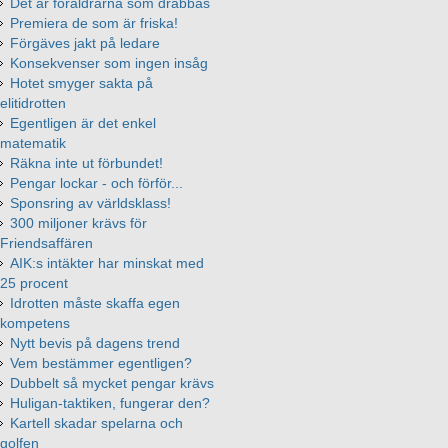
Det är föräldrarna som drabbas
Premiera de som är friska!
Förgäves jakt på ledare
Konsekvenser som ingen insåg
Hotet smyger sakta på
elitidrotten
Egentligen är det enkel
matematik
Räkna inte ut förbundet!
Pengar lockar - och förför...
Sponsring av världsklass!
300 miljoner krävs för
Friendsaffären
AIK:s intäkter har minskat med
25 procent
Idrotten måste skaffa egen
kompetens
Nytt bevis på dagens trend
Vem bestämmer egentligen?
Dubbelt så mycket pengar krävs
Huligan-taktiken, fungerar den?
Kartell skadar spelarna och
golfen