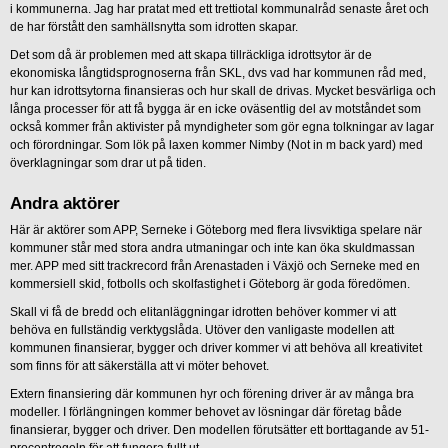
i kommunerna. Jag har pratat med ett trettiotal kommunalråd senaste året och
de har förstått den samhällsnytta som idrotten skapar.
Det som då är problemen med att skapa tillräckliga idrottsytor är de
ekonomiska långtidsprognoserna från SKL, dvs vad har kommunen råd med,
hur kan idrottsytorna finansieras och hur skall de drivas. Mycket besvärliga och
långa processer för att få bygga är en icke oväsentlig del av motståndet som
också kommer från aktivister på myndigheter som gör egna tolkningar av lagar
och förordningar. Som lök på laxen kommer Nimby (Not in m back yard) med
överklagningar som drar ut på tiden.
Andra aktörer
Här är aktörer som APP, Serneke i Göteborg med flera livsviktiga spelare när
kommuner står med stora andra utmaningar och inte kan öka skuldmassan
mer. APP med sitt trackrecord från Arenastaden i Växjö och Serneke med en
kommersiell skid, fotbolls och skolfastighet i Göteborg är goda föredömen.
Skall vi få de bredd och elitanläggningar idrotten behöver kommer vi att
behöva en fullständig verktygslåda. Utöver den vanligaste modellen att
kommunen finansierar, bygger och driver kommer vi att behöva all kreativitet
som finns för att säkerställa att vi möter behovet.
Extern finansiering där kommunen hyr och förening driver är av många bra
modeller. I förlängningen kommer behovet av lösningar där företag både
finansierar, bygger och driver. Den modellen förutsätter ett borttagande av 51-
procentregeln för att fungera fullt ut.