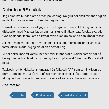
Delar inte RF:s tänk
Jag delar inte RFs idé om att man på ideologiska grunder skall avhända sig en
möjlig form av investering i breddanläggningar.
Utan att vara kommunist vill jag i de här frågorna hänvisa till Deng som i en
diskussion med Mao på frågan om man skulle tilllåta privata företag svarade
”Vad spelar det för roll om en katt är svart eller grå så länge den fångar möss”.
Att 2018 vara tvungen att använda maoistisk argumentation för att får RF att
förstå att de skadar sig själva är en anomali i sig.
Vi bör också inse att kommuner behöver kunna ställa krav på föreningar på
beläggning och antalet barn i träning för att nyckeltalet ”Svett per Krona skall
bli rätt.
Tack och lov för kloka kommunalråd i Järfälla och APP som ser till vikten att
barn, unga och vuxna får röra på sig mer och inte sitter låsta i dogmer som
aldrig får förändras och därigenom lever i ett annat samhälle än det vi fick.
Dan Persson
Järfälla
Breddarenor
bostäder och idrott