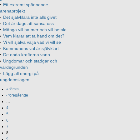
Ett extremt spännande
arenaprojekt
Det självklara inte alls givet
Det är dags att sansa oss
Många vill ha mer och vill betala
Vem klarar att ta hand om det?
Vi vill själva välja vad vi vill se
Kommunens val är självklart
De onda krafterna vann
Ungdomar och stadgar och
värdegrunden
Lägg all energi på
ungdomslagen!
« första
‹ föregående
…
4
5
6
7
8
9